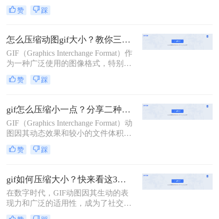
大的文件体积有时会带来加载慢、流
赞
踩
量消耗多等问题。那么怎么压缩gif动
图呢？本文将介绍三种压缩GIF动图
的方法。
怎么压缩动图gif大小？教你三种常用压缩方法！
GIF（Graphics Interchange Format）作
为一种广泛使用的图像格式，特别擅
长于存储动态图像，即动图。然而，
赞
踩
GIF文件有时会变得非常大，这会影
响网络加载速度和存储空间。为了解
决怎么压缩动图gif大小问题，本文将
gif怎么压缩小一点？分享二种压缩动图的方法！
介绍三种压缩动图GIF大小的方法。
GIF（Graphics Interchange Format）动
图因其动态效果和较小的文件体积而
广受欢迎，但在社交媒体和网页设计
赞
踩
中，过大的GIF文件往往会导致加载
速度慢、流量消耗多等问题。那么gif
怎么压缩小一点呢？本文将介绍两种
gif如何压缩大小？快来看这3个压缩方法！
有效的方法，帮助您轻松压缩GIF文
在数字时代，GIF动图因其生动的表
件，减小文件大小，同时保持动画效
现力和广泛的适用性，成为了社交媒
果。
体、网页设计、即时通讯等多个领域