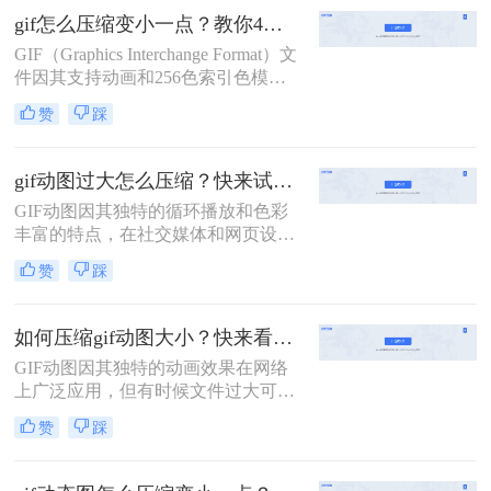
分享或上传时可能带来不便。因此，
gif怎么压缩变小一点？教你4招轻松压缩！
了解GIF怎么压缩变得尤为重要。本
GIF（Graphics Interchange Format）文
文将介绍两种GIF压缩方法。
件因其支持动画和256色索引色模
式，在网络传播中广受欢迎。然而，
赞
踩
GIF文件往往体积较大，影响加载速
度和用户体验。那么gif怎么压缩变小
一点呢？本文将介绍四种有效的GIF
gif动图过大怎么压缩？快来试试这3种压缩方法！
压缩方法。
GIF动图因其独特的循环播放和色彩
丰富的特点，在社交媒体和网页设计
中广泛应用。然而，过大的GIF文件
赞
踩
不仅会增加加载时间，还可能影响用
户体验。因此，压缩过大的GIF动图
成为一项必要的任务。那么gif动图过
如何压缩gif动图大小？快来看这二个压缩方法！
大怎么压缩呢？本文将介绍三种压缩
GIF动图因其独特的动画效果在网络
GIF动图的方法。
上广泛应用，但有时候文件过大可能
会影响加载速度和用户体验。因此，
赞
踩
如何压缩gif动图大小变得尤为重要。
本文将介绍两种常见的压缩GIF动图
的方法