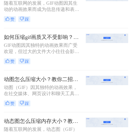
随着互联网的发展，GIF动图因其生
绍两种不同的方法来压缩GIF文件，
动的动画效果而成为信息传递和表达
使其体积变得更小，同时尽量保持原
情感的重要方式之一。然而，过大的
有的动画效果。
赞
踩
GIF文件不仅占用大量存储空间，还
可能导致网页加载缓慢或社交媒体平
台上传失败。因此，学会怎么把动图
如何压缩gif画质又不受影响？学会二招搞定压缩！
压缩到1mb以内变得尤为重要。本文
GIF动图因其独特的动画效果而广受
将介绍四种实用的方法，帮助您轻松
欢迎，但过大的文件大小往往会影响
地将GIF动图压缩到1MB以内。
加载速度和分享体验。如何压缩gif画
赞
踩
质又不受影响，成为了许多用户关注
的问题。本文将介绍二种压缩GIF动
图的方法，旨在帮助你在不损失画质
动图怎么压缩大小？教你二招压缩动图大小！
的情况下减小文件大小。
动图（GIF）因其独特的动画效果，
在社交媒体、网页设计和聊天工具中
广泛应用。然而，动图文件往往较
赞
踩
大，影响加载速度和用户体验。那么
动图怎么压缩大小呢？本文将介绍两
种压缩动图大小的方法，帮助用户轻
动态图怎么压缩内存大小？教你两种实用的方法！
松优化动图文件。
随着互联网的发展，动态图（GIF）