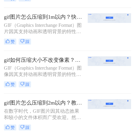
的宠儿。然而，随着图像质量的提升
和动图内容的丰富，GIF文件的体积
也越来越大，这不仅影响了加载速
gif图片怎么压缩到1m以内？快试试这二个压缩方法！
度，还可能导致上传失败。因此，学
GIF（Graphics Interchange Format）图
会动图太大了怎么压缩，同时保持良
片因其支持动画和透明背景的特性，
好的视觉效果，显得尤为重要。本文
在网页、社交媒体和电子邮件中得到
将介绍三种高效的GIF压缩方法，帮
赞
踩
了广泛应用。然而，GIF文件往往体
助您轻松应对这一挑战。
积较大，有时需要将其压缩到1M以内
以满足特定的使用需求。那么gif图片
gif如何压缩大小不改变像素？二种有效压缩方法详解分享！
怎么压缩到1m以内呢？本文将介绍两
GIF（Graphics Interchange Format）图
种将GIF图片压缩至1M以内的方法。
像因其支持动画和透明背景的特性，
在互联网上得到了广泛应用。然而，
赞
踩
GIF文件往往体积较大，这会影响网
页加载速度和用户体验。那么gif如何
压缩大小不改变像素呢？本文将介绍
gif图片怎么压缩到2m以内？教你二种实用压缩方法！
两种在不改变像素质量的前提下压缩
在数字时代，GIF图片因其动态效果
GIF文件大小的方法。
和较小的文件体积而广受欢迎。然
而，有时我们需要将GIF图片压缩到
赞
踩
2M以内以满足特定的上传或分享需