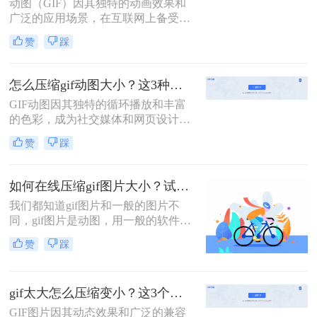
动图（GIF）因其独特的动画效果和
绍两种不同的方法来压缩GIF文件，
广泛的应用场景，在互联网上备受欢
使其体积变得更小，同时尽量保持原
迎。然而，当动图文件过大时，不仅
有的动画效果。
赞
踩
会影响加载速度，还可能因文件体积
过大而无法在某些平台上上传或分
享。那么动图过大如何压缩呢？本文
怎么压缩gif动图大小？这3种方法帮你压缩！
将介绍三种压缩动图文件的有效方
GIF动图因其独特的循环播放和丰富
法。
的色彩，成为社交媒体和网页设计中
不可或缺的元素。然而，过大的GIF
赞
踩
文件不仅会增加加载时间，还可能影
响用户体验。那么怎么压缩gif动图大
小呢？本文将介绍三种压缩GIF动图
如何在线压缩gif图片大小？试试这个方法！
大小的方法。
我们都知道gif图片和一般的图片不
同，gif图片是动图，用一般的软件压
缩gif图片，压缩完图片就不会动了，
赞
踩
所以压缩gif图片还真不是件简单的事
情。既要压缩图片又要保持图片稳
定，不被破坏，其实我们网上搜索就
gif太大怎么压缩变小？这3个压缩方法快来学！
能找到很多在线压缩工具，可以实现
在线压缩gif图片大小，下面给大家推
GIF图片因其动态效果和广泛的兼容