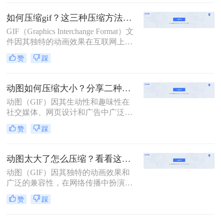
求。那么gif图片怎么压缩到2m以内
呢？本文将介绍两种有效的GIF图片
如何压缩gif？这三种压缩方法快来学一下！
压缩方法。
GIF（Graphics Interchange Format）文
件因其独特的动画效果在互联网上广
受欢迎，但在某些情况下，我们可能
赞
踩
需要对GIF文件进行压缩，以减少其
文件大小，从而加快网络传输速度和
提高加载效率。那么如何压缩gif呢？
动图如何压缩大小？分享二种实用压缩方法！
本文将介绍三种压缩GIF的方法。
动图（GIF）因其生动性和趣味性在
社交媒体、网页设计和广告中广泛应
用。然而，动图文件往往较大，会影
赞
踩
响加载速度和用户体验。因此，压缩
动图大小成为一个必要的步骤。那么
动图如何压缩大小呢？本文将介绍两
动图太大了怎么压缩？看看这三种高效方法详解！
种动图压缩方法。
动图（GIF）因其独特的动画效果和
广泛的兼容性，在网络传播中扮演着
重要角色。然而，过大的动图文件不
赞
踩
仅会影响加载速度，还可能占用过多
存储空间。那么动图太大了怎么压缩