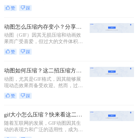
应用，但过大的文件体积往往会影响
赞
踩
加载速度和用户体验。因此，对GIF
文件进行压缩显得尤为重要。那么gif
太大了怎么压缩呢？本文将介绍三种
动图怎么压缩内存变小？分享二个简单有效的操作方法！
压缩GIF文件大小的方法。
动图（GIF）因其无损压缩和动画效
果而广受喜爱，但过大的文件体积可
能会占用过多存储空间，影响网页加
赞
踩
载速度。那么动图怎么压缩内存变小
呢？本文将介绍两种动图压缩内存的
方法。
动图如何压缩？这二招压缩方法值得看！
动图，尤其是GIF格式，因其能够展
现动态效果而备受欢迎。然而，过大
的动图文件可能会占用较多存储空
赞
踩
间，影响网页加载速度。因此，压缩
动图文件变得尤为重要。那么动图如
何压缩呢？本文将介绍两种动图压缩
gif大小怎么压缩？快来看这二个高效压缩方法！
的方法。
随着互联网的发展，GIF动图因其生
动的表现力和广泛的适用性，成为了
社交媒体、网页设计、即时通讯等多