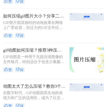
赞
踩
个领域的宠儿。然而，高质量的GIF
文件往往占用较大的存储空间，这不
仅影响了加载速度，还可能导致上传
如何压缩gif图片大小？分享二个实用压缩方法！
失败。因此，学会gif大小怎么压缩，
GIF图片因其独特的动画效果在网络
同时保持良好的视觉效果，显得尤为
上广受欢迎，但过大的GIF文件往往
重要。本文将详细介绍两种高效的
会影响加载速度和用户体验。那么如
GIF压缩方法，帮助您轻松应对这一
赞
踩
何压缩gif图片大小呢？为了优化GIF
挑战。
图片的大小，本文将介绍两种有效的
压缩方法。
gif动图如何压缩？推荐3种压缩方法
GIF动图是一种用于无损压缩图像的
文件格式，特别适合于包含少量颜色
且需要动画效果的图像。然而，过大
赞
踩
的GIF文件会占用更多的存储空间，
影响网页加载速度，甚至在某些情况
下导致传输问题。那么gif动图如何压
动图太大了怎么压缩？教你3个压缩方法！
缩呢？本文将介绍三种GIF动图压缩
的方法。
在数字时代，GIF动图因其生动的表
现力和广泛的适用性，成为了社交媒
体、网页设计、即时通讯等多个领域
赞
踩