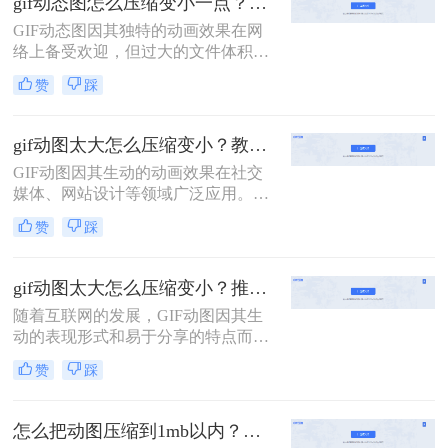
gif动态图怎么压缩变小一点？分享二种实用压缩方法！
GIF动态图因其独特的动画效果在网
络上备受欢迎，但过大的文件体积往
往会影响加载速度和用户体验。因
赞
踩
此，将GIF动态图压缩变小成为了一
个重要的需求。那么gif动态图怎么压
缩变小一点呢？本文将介绍两种压缩
gif动图太大怎么压缩变小？教你二招高效压缩！
GIF动态图的方法。
GIF动图因其生动的动画效果在社交
媒体、网站设计等领域广泛应用。然
而，由于GIF文件通常包含大量的帧
赞
踩
数，文件大小往往较大，这不仅影响
了网页的加载速度，还可能导致存储
空间的浪费。那么gif动图太大怎么压
gif动图太大怎么压缩变小？推荐二个压缩方法！
缩变小呢？本文将介绍两种高效的
随着互联网的发展，GIF动图因其生
GIF压缩方法，帮助你在不损失画质
动的表现形式和易于分享的特点而广
的前提下减小文件大小。
受欢迎。然而，较大的GIF文件不仅
赞
踩
占用大量存储空间，还会拖慢网页加
载速度，影响用户体验。那么gif动图
太大怎么压缩变小呢？为了帮助您更
怎么把动图压缩到1mb以内？这4个压缩方法快来学！
有效地管理这些动态图像，本文将介