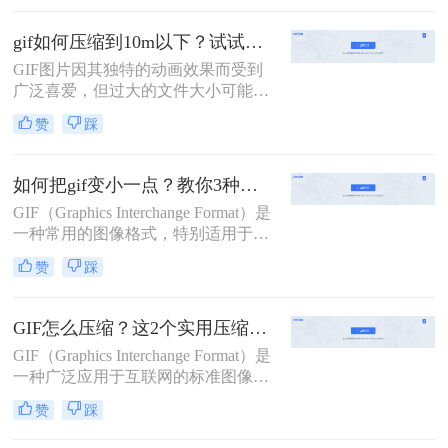
本文将介绍三种GIF图片压缩方法。
gif如何压缩到10m以下？试试这二种压缩方法！
GIF图片因其独特的动画效果而受到
广泛喜爱，但过大的文件大小可能会
给网页加载和分享带来不便。那么gif
赞
踩
如何压缩到10m以下呢？本文将介绍
两种将GIF压缩至10M以下的方法，
帮助你轻松优化GIF图片。
如何把gif变小一点？教你3种压缩gif大小方法！
GIF（Graphics Interchange Format）是
一种常用的图像格式，特别适用于网
络上的动画和图标。然而，GIF文件
赞
踩
有时会非常大，这不仅会拖慢网页加
载速度，还会占用宝贵的存储空间。
那么如何把gif变小一点呢？本文将介
GIF怎么压缩？这2个实用压缩方法了解一下！
绍三种实用的方法，帮助你把GIF文
GIF（Graphics Interchange Format）是
件变小，同时尽量保持其画质。
一种广泛应用于互联网的标准图像格
式，因其支持动画和无损压缩而备受
赞
踩
青睐。然而，高质量的GIF动图往往
占用较大的存储空间，这在进行网络