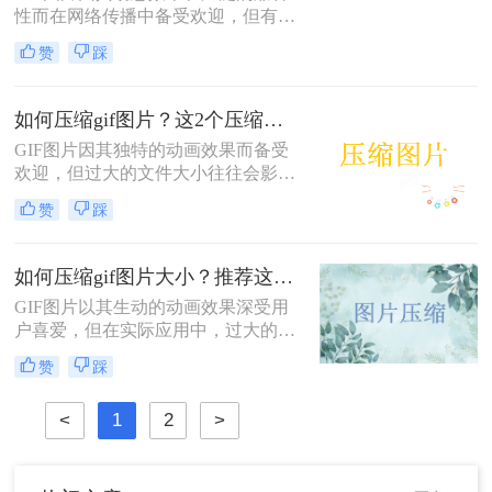
荐一款在线压缩gif图片大小的工具，
性而在网络传播中备受欢迎，但有时
希望能够帮助到你吧。
过大的GIF文件会影响加载速度和用
赞
踩
户体验。那么gif太大怎么压缩变小
呢？本文将介绍三种将GIF图片压缩
变小的方法，帮助读者轻松解决GIF
如何压缩gif图片？这2个压缩方法快来学！
文件过大的问题。
GIF图片因其独特的动画效果而备受
欢迎，但过大的文件大小往往会影响
加载速度和分享体验。那么如何压缩
赞
踩
gif图片呢？本文将介绍两种压缩GIF
图片的方法，帮助你轻松优化GIF文
件。
如何压缩gif图片大小？推荐这4个压缩方法！
GIF图片以其生动的动画效果深受用
户喜爱，但在实际应用中，过大的文
件大小常常成为一大困扰。无论是为
赞
踩
了提高网页加载速度，还是为了适应
社交媒体平台的文件大小限制，学会
<
1
2
>
如何压缩gif图片大小显得尤为重要。
本文将介绍四种高效的方法，帮助你
在不牺牲画质的前提下减小GIF文件
的大小。