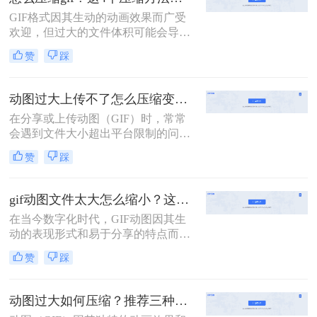
享时的用户体验。那么gif怎么压缩变
GIF格式因其生动的动画效果而广受
小一点呢？本文将介绍两种实用的
欢迎，但过大的文件体积可能会导致
GIF压缩方法，帮助你将GIF文件变
网页加载速度变慢，影响用户体验。
小，同时尽量保持图像质量。
赞
踩
因此，掌握怎么压缩gif至关重要。本
文将介绍四种实用且高效的GIF压缩
方法。
动图过大上传不了怎么压缩变小？两招教你轻松压缩！
在分享或上传动图（GIF）时，常常
会遇到文件大小超出平台限制的问
题。为了解决这个问题，我们需要对
赞
踩
动图进行压缩以减小其文件大小。那
么动图过大上传不了怎么压缩变小
呢？别担心，本文将为你介绍两种简
gif动图文件太大怎么缩小？这二个压缩方法快学起来！
单有效的动图压缩方法，帮助你轻松
在当今数字化时代，GIF动图因其生
解决这一困扰。
动的表现形式和易于分享的特点而广
受欢迎。然而，较大的GIF文件不仅
赞
踩
占用大量存储空间，还会拖慢网页加
载速度，影响用户体验。那么gif动图
文件太大怎么缩小呢？为了帮助您更
动图过大如何压缩？推荐三种高效压缩方法！
有效地管理这些动态图像，本文将介