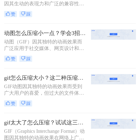
因其生动的表现力和广泛的兼容性而
受到越来越多用户的喜爱。然而，较
赞
踩
大的文件体积不仅增加了存储成本，
还可能影响网页加载速度和用户体
验。因此，掌握有效的GIF压缩技术
动图怎么压缩小一点？学会3招搞定压缩gif！
变得至关重要。那么动态图怎么压缩
动图（GIF）因其独特的动画效果而
内存大小呢？本文将介绍两种实用的
广泛应用于社交媒体、网页设计和广
方法来压缩GIF文件大小。
告宣传等领域。然而，动图文件过大
赞
踩
常常会带来加载缓慢、占用存储空间
等问题。那么动图怎么压缩小一点
呢？本文将介绍三种实用的动图压缩
gif怎么压缩大小？这二种压缩方法了解一下！
方法，旨在帮助用户轻松减小动图文
GIF动图因其独特的动画效果而受到
件大小，同时保持较好的图像质量。
广大用户的喜爱，但过大的文件体积
往往会带来存储和传输上的不便。因
赞
踩
此，压缩GIF动图大小成为了一个常
见的需求。那么gif怎么压缩大小呢？
本文将介绍两种压缩GIF动图大小的
gif太大了怎么压缩？试试这三种高效压缩方法！
方法。
GIF（Graphics Interchange Format）动
图因其独特的动画效果在网络上广泛