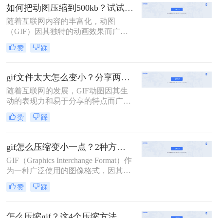
呢？本文将介绍三种动图压缩方法，
如何把动图压缩到500kb？试试这二种压缩方法！
旨在帮助你轻松减小动图文件大小，
随着互联网内容的丰富化，动图
同时尽量保持其视觉质量。
（GIF）因其独特的动画效果而广受
欢迎。然而，过大的文件体积不仅影
赞
踩
响加载速度，还可能限制其在某些平
台上的使用。那么如何把动图压缩到
500kb呢？本文将介绍两种将动图压
gif文件太大怎么变小？分享两种方法详解！
缩到500KB的方法。
随着互联网的发展，GIF动图因其生
动的表现力和易于分享的特点而广受
欢迎。然而，较大的GIF文件不仅占
赞
踩
用大量存储空间，还会拖慢网页加载
速度，影响用户体验。那么gif文件太
大怎么变小呢？本文将介绍两种不同
gif怎么压缩变小一点？2种方法帮你轻松压缩
的方法来压缩GIF文件，使其体积变
GIF（Graphics Interchange Format）作
得更小，同时尽量保持原有的动画效
为一种广泛使用的图像格式，因其支
果。
持动画和透明背景而深受欢迎。然
赞
踩
而，GIF文件往往因为包含大量颜色
信息和动画帧而体积较大，这可能会
影响网页加载速度或在社交媒体上分
怎么压缩gif？这4个压缩方法快来学！