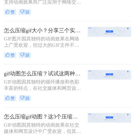
支持动画效果而广泛应用于网络交
流、社交媒体和网页设计中。然而，
赞
踩
有时我们会遇到GIF文件体积过大的
问题，这不仅会占用更多的存储空
间，还可能影响加载速度和用户体
怎么压缩gif大小？分享三个实用方法详解！
验。那么gif太大了怎么缩小呢？本文
GIF图片因其独特的动画效果在网络
将介绍两种缩小GIF大小的有效方
上广受欢迎，但过大的GIF文件不仅
法。
会增加加载时间，还可能导致在传输
赞
踩
过程中出现错误。那么怎么压缩gif大
小呢？本文将介绍三种有效的压缩方
法。
gif动图怎么压缩？试试这两种高效方法！
GIF动图因其独特的循环播放和色彩
丰富的特点，在社交媒体和网页设计
中广泛应用。然而，较大的GIF文件
赞
踩
不仅会增加加载时间，还可能影响用
户体验。因此，压缩GIF动图成为一
项重要的任务。那么gif动图怎么压缩
怎么压缩gif动图？这3个压缩方法推荐给你！
呢？本文将介绍两种压缩GIF动图的
GIF动图因其独特的动画效果在社交
方法。
媒体和网页设计中广受欢迎，但其较