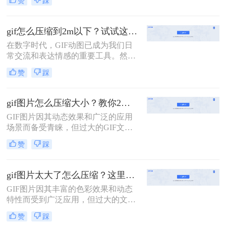
赞
踩
的宠儿。然而，随着图像质量的提升
和动图内容的丰富，GIF文件的体积
也越来越大，这不仅影响了加载速
gif怎么压缩到2m以下？试试这二种压缩方法！
度，还可能导致上传失败。因此，学
在数字时代，GIF动图已成为我们日
会gif如何压缩大小，同时保持良好的
常交流和表达情感的重要工具。然
视觉效果，显得尤为重要。本文将介
而，随着网络带宽和存储空间的限
绍三种高效的GIF压缩方法，帮助您
赞
踩
制，gif怎么压缩到2m以下，成为了一
轻松应对这一挑战。
个亟待解决的问题。本文将介绍两种
有效的方法来帮助您将GIF文件压缩
gif图片怎么压缩大小？教你2种简单好用压缩方法！
到2M以下。
GIF图片因其动态效果和广泛的应用
场景而备受青睐，但过大的GIF文件
可能会给存储和传输带来不便。因
赞
踩
此，学会如何压缩GIF图片大小变得
尤为重要。那么gif图片怎么压缩大小
呢？本文将介绍两种常用的GIF图片
gif图片太大了怎么压缩？这里有3个方法教你轻松压缩！
压缩方法。
GIF图片因其丰富的色彩效果和动态
特性而受到广泛应用，但过大的文件
大小可能拖慢加载速度，影响用户体
赞
踩
验。那么gif图片太大了怎么压缩呢？