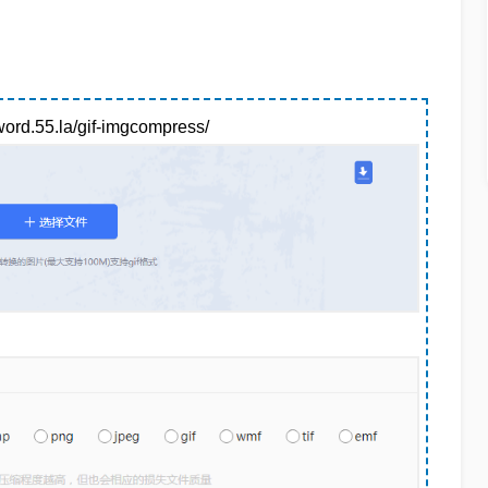
55.la/gif-imgcompress/