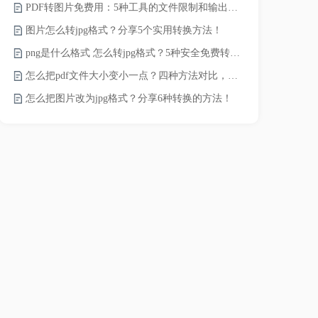
PDF转图片免费用：5种工具的文件限制和输出质量对比！
JPG怎么压
图片怎么转jpg格式？分享5个实用转换方法！
png是什么格式 怎么转jpg格式？5种安全免费转换方法全解析！
电脑上怎么压
怎么把pdf文件大小变小一点？四种方法对比，一看就懂！
如何压缩视频
怎么把图片改为jpg格式？分享6种转换的方法！