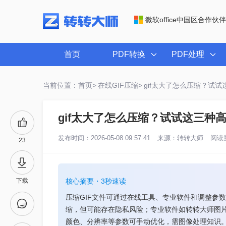
微软office中国区合作伙伴
首页
PDF转换
PDF处理
当前位置：首页>
在线GIF压缩>
gif太大了怎么压缩？试
gif太大了怎么压缩？试试这三种
发布时间：2026-05-08 09:57:41
来源：
转转大师
阅读量
23
下载
核心摘要・3秒速读
压缩GIF文件可通过在线工具、专业软件和调整参
缩，但可能存在隐私风险；专业软件如转转大师图
颜色、分辨率等参数可手动优化，需图像处理知识