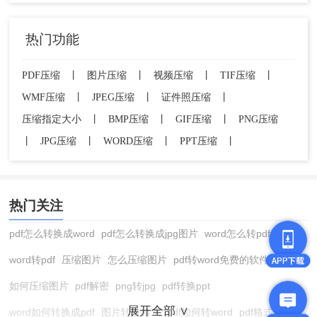
热门功能
PDF压缩
丨
图片压缩
丨
视频压缩
丨
TIF压缩
丨
WMF压缩
丨
JPEG压缩
丨
证件照压缩
丨
压缩指定大小
丨
BMP压缩
丨
GIF压缩
丨
PNG压缩
丨
JPG压缩
丨
WORD压缩
丨
PPT压缩
丨
热门关注
pdf怎么转换成word
pdf怎么转换成jpg图片
word怎么转pdf
word转pdf
压缩图片
怎么压缩图片
pdf转word免费的软件
如何压缩图片
pdf解密
png转jpg
pdf转换ppt
展开全部 ∨
word如何转换成pdf
图片转换格式
pdf如何转word
pdf格式转换