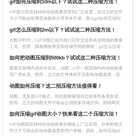
gif如何压缩到10m以下？试试这二种压缩方法！
缺点：
可能受限于文件大小和网络速度。
文将介绍两种压缩GIF动图大小的方法。
GIF图片因其独特的动画效果而受到广泛喜爱，但过大的文件
推荐工具：
转转大师在线压缩
大小可能会给网页加载和分享带来不便。那么gif如何压缩到
操作步骤：
10m以下呢？本文将介绍两种将GIF压缩至10M以下的方法，帮
gif怎么压缩到2m以下？试试这二种压缩方法！
助你轻松优化GIF图片。
1、打开在线GIF压缩网址：
在数字时代，GIF动图已成为我们日常交流和表达情感的重要
https://pdftoword.55.la/gif-imgcompress/
工具。然而，随着网络带宽和存储空间的限制，gif怎么压缩到
2m以下，成为了一个亟待解决的问题。本文将介绍两种有效的
如何把动图压缩到500kb？试试这二种压缩方法！
方法来帮助您将GIF文件压缩到2M以下。
随着互联网内容的丰富化，动图（GIF）因其独特的动画效果
而广受欢迎。然而，过大的文件体积不仅影响加载速度，还可
2、点击选择文件上传要压缩的图片。
能限制其在某些平台上的使用。那么如何把动图压缩到500kb
动图如何压缩？这二招压缩方法值得看！
呢？本文将介绍两种将动图压缩到500KB的方法。
动图，尤其是GIF格式，因其能够展现动态效果而备受欢迎。
然而，过大的动图文件可能会占用较多存储空间，影响网页加
3、图片除了压缩之外还可以转换输出格式
载速度。因此，压缩动图文件变得尤为重要。那么动图如何压
如何压缩gif动图大小？快来看这二个压缩方法！
哦，压缩程度也是可以调整的。
缩呢？本文将介绍两种动图压缩的方法。
GIF动图因其独特的动画效果在网络上广泛应用，但有时候文
件过大可能会影响加载速度和用户体验。因此，如何压缩gif动