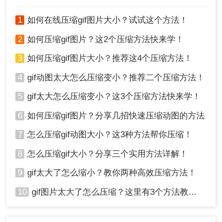
动图大小是提升加载速度和用户体验的重要手段。
本文介绍了两种压缩GIF动图大小的方法：使用专业
1
如何在线压缩gif图片大小？试试这个方法！
图片压缩软件和在线GIF压缩工具。这两种方法各有
优缺点，用户可以根据实际需求选择合适的压缩方
2
如何压缩gif图片？这2个压缩方法快来学！
法和工具。在使用任何压缩方法前，请确保已备份
3
如何压缩gif图片大小？推荐这4个压缩方法！
原始GIF文件，并仔细预览压缩效果，以确保动画效
果和图像质量不受影响。同时，注意检查工具的安
4
gif动图太大怎么压缩变小？推荐二个压缩方法！
全性，避免下载包含恶意软件的文件。
5
gif太大怎么压缩变小？这3个压缩方法快来学！
6
如何压缩gif图片？分享几招快速压缩动图的方法
7
怎么压缩gif动图大小？这3种方法帮你压缩！
8
怎么压缩gif大小？分享三个实用方法详解！
9
gif太大了怎么缩小？教你两种高效压缩方法！
10
gif图片太大了怎么压缩？这里有3个方法教你轻松压缩！