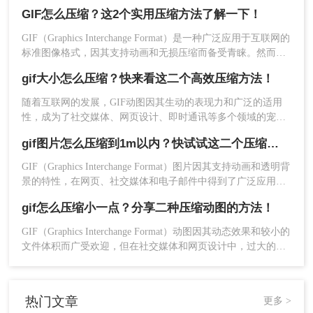
图大小变得尤为重要。本文将介绍两种常见的压缩GIF动图的
GIF怎么压缩？这2个实用压缩方法了解一下！
方法
GIF（Graphics Interchange Format）是一种广泛应用于互联网的
标准图像格式，因其支持动画和无损压缩而备受青睐。然而，
高质量的GIF动图往往占用较大的存储空间，这在进行网络分
4、图片上传后点击开始转换。
gif大小怎么压缩？快来看这二个高效压缩方法！
享或上传时可能带来不便。因此，了解GIF怎么压缩变得尤为
重要。本文将介绍两种GIF压缩方法。
随着互联网的发展，GIF动图因其生动的表现力和广泛的适用
性，成为了社交媒体、网页设计、即时通讯等多个领域的宠
儿。然而，高质量的GIF文件往往占用较大的存储空间，这不
gif图片怎么压缩到1m以内？快试试这二个压缩方法！
仅影响了加载速度，还可能导致上传失败。因此，学会gif大小
怎么压缩，同时保持良好的视觉效果，显得尤为重要。本文将
GIF（Graphics Interchange Format）图片因其支持动画和透明背
详细介绍两种高效的GIF压缩方法，帮助您轻松应对这一挑
景的特性，在网页、社交媒体和电子邮件中得到了广泛应用。
战。
5、压缩完成点击下载即可。
然而，GIF文件往往体积较大，有时需要将其压缩到1M以内以
gif怎么压缩小一点？分享二种压缩动图的方法！
满足特定的使用需求。那么gif图片怎么压缩到1m以内呢？本文
注意：
在使用在线工具时，请确保网络连接稳定，
将介绍两种将GIF图片压缩至1M以内的方法。
GIF（Graphics Interchange Format）动图因其动态效果和较小的
以免影响压缩速度和效果。
文件体积而广受欢迎，但在社交媒体和网页设计中，过大的
GIF文件往往会导致加载速度慢、流量消耗多等问题。那么gif
总结
怎么压缩小一点呢？本文将介绍两种有效的方法，帮助您轻松
压缩GIF文件，减小文件大小，同时保持动画效果。
以上就是gif怎么压缩大小的方法介绍了，压缩GIF
热门文章
更多 >