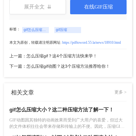
展开全文 ⇊
在线GIF压缩
4、压缩完成后，对比压缩前后的大小，确认
是否达到了预期的效果。
标签：
gif怎么压缩大小
gif压缩
注意：
在压缩前，请确保已备份原始GIF文件，以防
本文为原创，转载请注明原网址:
https://pdftoword.55.la/news/18910.html
出现意外情况。根据实际需求选择合适的压缩模式
上一篇：怎么压缩gif？这4个压缩方法快来学！
和参数，避免过度压缩导致动画效果失真或图像质
量下降。
下一篇：怎么压缩gif动图？这3个压缩方法推荐给你！
方法二：使用在线GIF压缩工具
在线GIF压缩工具无需下载安装，只需上传GIF动图
相关文章
更多 >
即可进行压缩。这些工具通常提供多种压缩选项和
预览功能，用户可以根据预览效果选择合适的压缩
gif怎么压缩大小？这二种压缩方法了解一下！
强度和质量。
GIF动图因其独特的动画效果而受到广大用户的喜爱，但过大
优点：
使用方便，无需额外软件，支持多种文
的文件体积往往会带来存储和传输上的不便。因此，压缩GIF
件格式，且能够快速压缩GIF文件大小。
动图大小成为了一个常见的需求。那么gif怎么压缩大小呢？本