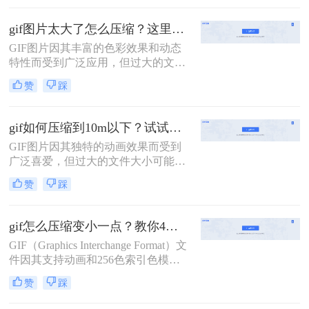
尤为重要。那么gif图片怎么压缩大小
呢？本文将介绍两种常用的GIF图片
gif图片太大了怎么压缩？这里有3个方法教你轻松压缩！
压缩方法。
GIF图片因其丰富的色彩效果和动态
特性而受到广泛应用，但过大的文件
大小可能拖慢加载速度，影响用户体
赞
踩
验。那么gif图片太大了怎么压缩呢？
本文将介绍三种GIF图片压缩方法。
gif如何压缩到10m以下？试试这二种压缩方法！
GIF图片因其独特的动画效果而受到
广泛喜爱，但过大的文件大小可能会
给网页加载和分享带来不便。那么gif
赞
踩
如何压缩到10m以下呢？本文将介绍
两种将GIF压缩至10M以下的方法，
帮助你轻松优化GIF图片。
gif怎么压缩变小一点？教你4招轻松压缩！
GIF（Graphics Interchange Format）文
件因其支持动画和256色索引色模
式，在网络传播中广受欢迎。然而，
赞
踩
GIF文件往往体积较大，影响加载速
度和用户体验。那么gif怎么压缩变小