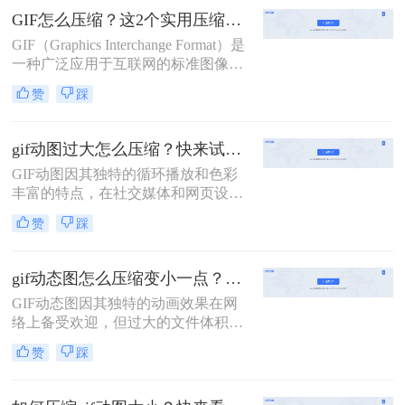
一点呢？本文将介绍四种有效的GIF
GIF怎么压缩？这2个实用压缩方法了解一下！
压缩方法。
GIF（Graphics Interchange Format）是
一种广泛应用于互联网的标准图像格
式，因其支持动画和无损压缩而备受
赞
踩
青睐。然而，高质量的GIF动图往往
占用较大的存储空间，这在进行网络
分享或上传时可能带来不便。因此，
gif动图过大怎么压缩？快来试试这3种压缩方法！
了解GIF怎么压缩变得尤为重要。本
GIF动图因其独特的循环播放和色彩
文将介绍两种GIF压缩方法。
丰富的特点，在社交媒体和网页设计
中广泛应用。然而，过大的GIF文件
赞
踩
不仅会增加加载时间，还可能影响用
户体验。因此，压缩过大的GIF动图
成为一项必要的任务。那么gif动图过
gif动态图怎么压缩变小一点？分享二种实用压缩方法！
大怎么压缩呢？本文将介绍三种压缩
GIF动态图因其独特的动画效果在网
GIF动图的方法。
络上备受欢迎，但过大的文件体积往
往会影响加载速度和用户体验。因
赞
踩
此，将GIF动态图压缩变小成为了一
个重要的需求。那么gif动态图怎么压
缩变小一点呢？本文将介绍两种压缩