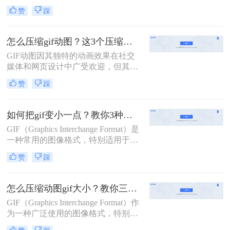
中广泛应用。然而，较大的GIF文件
赞
踩
不仅会增加加载时间，还可能影响用
户体验。因此，压缩GIF动图成为一
项重要的任务。那么gif动图怎么压缩
怎么压缩gif动图？这3个压缩方法推荐给你！
呢？本文将介绍两种压缩GIF动图的
GIF动图因其独特的动画效果在社交
方法。
媒体和网页设计中广受欢迎，但其较
大的文件体积有时会带来加载慢、流
赞
踩
量消耗多等问题。那么怎么压缩gif动
图呢？本文将介绍三种压缩GIF动图
的方法。
如何把gif变小一点？教你3种压缩gif大小方法！
GIF（Graphics Interchange Format）是
一种常用的图像格式，特别适用于网
络上的动画和图标。然而，GIF文件
赞
踩
有时会非常大，这不仅会拖慢网页加
载速度，还会占用宝贵的存储空间。
那么如何把gif变小一点呢？本文将介
怎么压缩动图gif大小？教你三种常用压缩方法！
绍三种实用的方法，帮助你把GIF文
GIF（Graphics Interchange Format）作
件变小，同时尽量保持其画质。
为一种广泛使用的图像格式，特别擅
长于存储动态图像，即动图。然而，