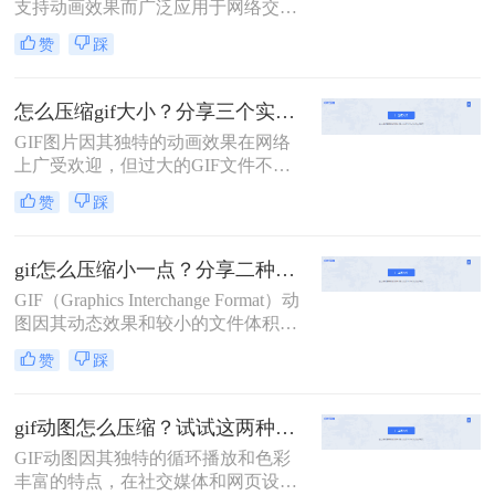
支持动画效果而广泛应用于网络交
流、社交媒体和网页设计中。然而，
赞
踩
有时我们会遇到GIF文件体积过大的
问题，这不仅会占用更多的存储空
间，还可能影响加载速度和用户体
怎么压缩gif大小？分享三个实用方法详解！
验。那么gif太大了怎么缩小呢？本文
GIF图片因其独特的动画效果在网络
将介绍两种缩小GIF大小的有效方
上广受欢迎，但过大的GIF文件不仅
法。
会增加加载时间，还可能导致在传输
赞
踩
过程中出现错误。那么怎么压缩gif大
小呢？本文将介绍三种有效的压缩方
法。
gif怎么压缩小一点？分享二种压缩动图的方法！
GIF（Graphics Interchange Format）动
图因其动态效果和较小的文件体积而
广受欢迎，但在社交媒体和网页设计
赞
踩
中，过大的GIF文件往往会导致加载
速度慢、流量消耗多等问题。那么gif
怎么压缩小一点呢？本文将介绍两种
gif动图怎么压缩？试试这两种高效方法！
有效的方法，帮助您轻松压缩GIF文
GIF动图因其独特的循环播放和色彩
件，减小文件大小，同时保持动画效
丰富的特点，在社交媒体和网页设计
果。