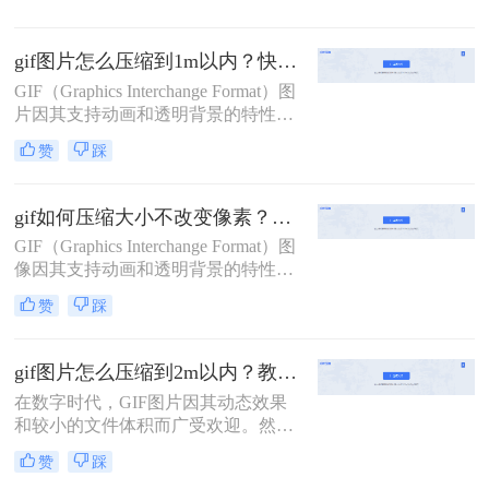
影响网页加载速度，甚至在某些情况
下导致传输问题。那么gif动图如何压
gif图片怎么压缩到1m以内？快试试这二个压缩方法！
缩呢？本文将介绍三种GIF动图压缩
的方法。
GIF（Graphics Interchange Format）图
片因其支持动画和透明背景的特性，
在网页、社交媒体和电子邮件中得到
赞
踩
了广泛应用。然而，GIF文件往往体
积较大，有时需要将其压缩到1M以内
以满足特定的使用需求。那么gif图片
gif如何压缩大小不改变像素？二种有效压缩方法详解分享！
怎么压缩到1m以内呢？本文将介绍两
GIF（Graphics Interchange Format）图
种将GIF图片压缩至1M以内的方法。
像因其支持动画和透明背景的特性，
在互联网上得到了广泛应用。然而，
赞
踩
GIF文件往往体积较大，这会影响网
页加载速度和用户体验。那么gif如何
压缩大小不改变像素呢？本文将介绍
gif图片怎么压缩到2m以内？教你二种实用压缩方法！
两种在不改变像素质量的前提下压缩
在数字时代，GIF图片因其动态效果
GIF文件大小的方法。
和较小的文件体积而广受欢迎。然
而，有时我们需要将GIF图片压缩到
赞
踩
2M以内以满足特定的上传或分享需