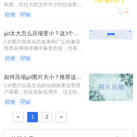
荐一款在线压缩gif图片大小的工具，
欢迎，但过大的文件大小往往会影响
希望能够帮助到你吧。
加载速度和分享体验。那么如何压缩
赞
踩
gif图片呢？本文将介绍两种压缩GIF
图片的方法，帮助你轻松优化GIF文
件。
gif太大怎么压缩变小？这3个压缩方法快来学！
GIF图片因其动态效果和广泛的兼容
性而在网络传播中备受欢迎，但有时
过大的GIF文件会影响加载速度和用
赞
踩
户体验。那么gif太大怎么压缩变小
呢？本文将介绍三种将GIF图片压缩
变小的方法，帮助读者轻松解决GIF
如何压缩gif图片大小？推荐这4个压缩方法！
文件过大的问题。
GIF图片以其生动的动画效果深受用
户喜爱，但在实际应用中，过大的文
件大小常常成为一大困扰。无论是为
赞
踩
了提高网页加载速度，还是为了适应
社交媒体平台的文件大小限制，学会
<
1
2
>
如何压缩gif图片大小显得尤为重要。
本文将介绍四种高效的方法，帮助你
在不牺牲画质的前提下减小GIF文件
的大小。