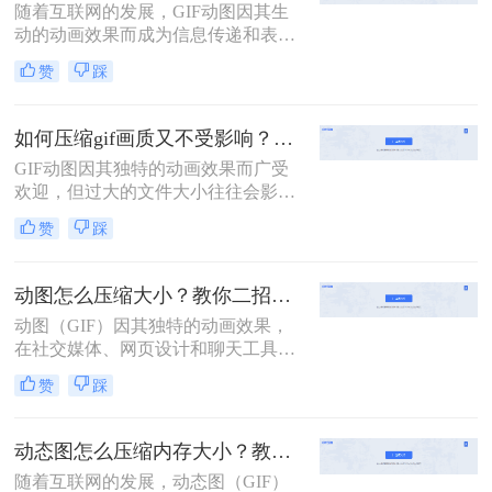
随着互联网的发展，GIF动图因其生
绍两种不同的方法来压缩GIF文件，
动的动画效果而成为信息传递和表达
使其体积变得更小，同时尽量保持原
情感的重要方式之一。然而，过大的
有的动画效果。
赞
踩
GIF文件不仅占用大量存储空间，还
可能导致网页加载缓慢或社交媒体平
台上传失败。因此，学会怎么把动图
如何压缩gif画质又不受影响？学会二招搞定压缩！
压缩到1mb以内变得尤为重要。本文
GIF动图因其独特的动画效果而广受
将介绍四种实用的方法，帮助您轻松
欢迎，但过大的文件大小往往会影响
地将GIF动图压缩到1MB以内。
加载速度和分享体验。如何压缩gif画
赞
踩
质又不受影响，成为了许多用户关注
的问题。本文将介绍二种压缩GIF动
图的方法，旨在帮助你在不损失画质
动图怎么压缩大小？教你二招压缩动图大小！
的情况下减小文件大小。
动图（GIF）因其独特的动画效果，
在社交媒体、网页设计和聊天工具中
广泛应用。然而，动图文件往往较
赞
踩
大，影响加载速度和用户体验。那么
动图怎么压缩大小呢？本文将介绍两
种压缩动图大小的方法，帮助用户轻
动态图怎么压缩内存大小？教你两种实用的方法！
松优化动图文件。
随着互联网的发展，动态图（GIF）