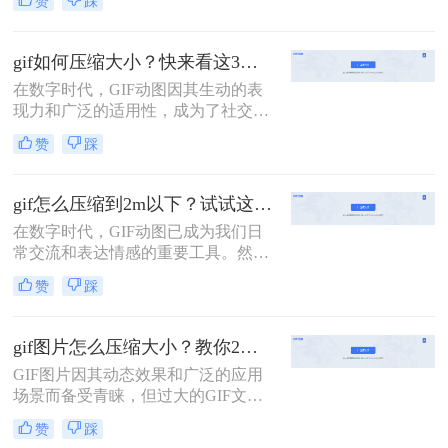
赞
踩
GIF文件有时会变得非常大，这会影
响网络加载速度和存储空间。为了解
决怎么压缩动图gif大小问题，本文将
gif如何压缩大小？快来看这3个压缩方法！
介绍三种压缩动图GIF大小的方法。
在数字时代，GIF动图因其生动的表
现力和广泛的适用性，成为了社交媒
体、网页设计、即时通讯等多个领域
赞
踩
的宠儿。然而，随着图像质量的提升
和动图内容的丰富，GIF文件的体积
也越来越大，这不仅影响了加载速
gif怎么压缩到2m以下？试试这二种压缩方法！
度，还可能导致上传失败。因此，学
在数字时代，GIF动图已成为我们日
会gif如何压缩大小，同时保持良好的
常交流和表达情感的重要工具。然
视觉效果，显得尤为重要。本文将介
而，随着网络带宽和存储空间的限
绍三种高效的GIF压缩方法，帮助您
赞
踩
制，gif怎么压缩到2m以下，成为了一
轻松应对这一挑战。
个亟待解决的问题。本文将介绍两种
有效的方法来帮助您将GIF文件压缩
gif图片怎么压缩大小？教你2种简单好用压缩方法！
到2M以下。
GIF图片因其动态效果和广泛的应用
场景而备受青睐，但过大的GIF文件
可能会给存储和传输带来不便。因
赞
踩
此，学会如何压缩GIF图片大小变得