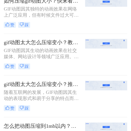
如何压缩gif动图大小？快来看这二个压缩方法！
GIF动态图的方法。
GIF动图因其独特的动画效果在网络
上广泛应用，但有时候文件过大可能
会影响加载速度和用户体验。因此，
赞
踩
如何压缩gif动图大小变得尤为重要。
本文将介绍两种常见的压缩GIF动图
的方法
gif动图太大怎么压缩变小？教你二招高效压缩！
GIF动图因其生动的动画效果在社交
媒体、网站设计等领域广泛应用。然
而，由于GIF文件通常包含大量的帧
赞
踩
数，文件大小往往较大，这不仅影响
了网页的加载速度，还可能导致存储
空间的浪费。那么gif动图太大怎么压
gif动图太大怎么压缩变小？推荐二个压缩方法！
缩变小呢？本文将介绍两种高效的
随着互联网的发展，GIF动图因其生
GIF压缩方法，帮助你在不损失画质
动的表现形式和易于分享的特点而广
的前提下减小文件大小。
受欢迎。然而，较大的GIF文件不仅
赞
踩
占用大量存储空间，还会拖慢网页加
载速度，影响用户体验。那么gif动图
太大怎么压缩变小呢？为了帮助您更
怎么把动图压缩到1mb以内？这4个压缩方法快来学！
有效地管理这些动态图像，本文将介