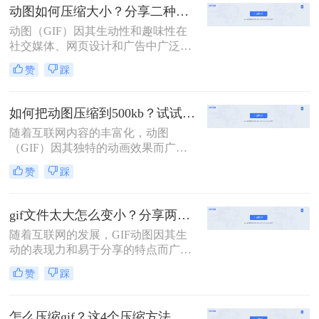
呢？本文将介绍三种动图压缩方法，
动图如何压缩大小？分享二种实用压缩方法！
旨在帮助你轻松减小动图文件大小，
动图（GIF）因其生动性和趣味性在
同时尽量保持其视觉质量。
社交媒体、网页设计和广告中广泛应
用。然而，动图文件往往较大，会影
赞
踩
响加载速度和用户体验。因此，压缩
动图大小成为一个必要的步骤。那么
动图如何压缩大小呢？本文将介绍两
如何把动图压缩到500kb？试试这二种压缩方法！
种动图压缩方法。
随着互联网内容的丰富化，动图
（GIF）因其独特的动画效果而广受
欢迎。然而，过大的文件体积不仅影
赞
踩
响加载速度，还可能限制其在某些平
台上的使用。那么如何把动图压缩到
500kb呢？本文将介绍两种将动图压
gif文件太大怎么变小？分享两种方法详解！
缩到500KB的方法。
随着互联网的发展，GIF动图因其生
动的表现力和易于分享的特点而广受
欢迎。然而，较大的GIF文件不仅占
赞
踩
用大量存储空间，还会拖慢网页加载
速度，影响用户体验。那么gif文件太
大怎么变小呢？本文将介绍两种不同
怎么压缩gif？这4个压缩方法快来学！