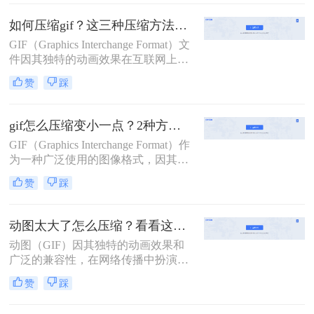
求。那么gif图片怎么压缩到2m以内
呢？本文将介绍两种有效的GIF图片
如何压缩gif？这三种压缩方法快来学一下！
压缩方法。
GIF（Graphics Interchange Format）文
件因其独特的动画效果在互联网上广
受欢迎，但在某些情况下，我们可能
赞
踩
需要对GIF文件进行压缩，以减少其
文件大小，从而加快网络传输速度和
提高加载效率。那么如何压缩gif呢？
gif怎么压缩变小一点？2种方法帮你轻松压缩
本文将介绍三种压缩GIF的方法。
GIF（Graphics Interchange Format）作
为一种广泛使用的图像格式，因其支
持动画和透明背景而深受欢迎。然
赞
踩
而，GIF文件往往因为包含大量颜色
信息和动画帧而体积较大，这可能会
影响网页加载速度或在社交媒体上分
动图太大了怎么压缩？看看这三种高效方法详解！
享时的用户体验。那么gif怎么压缩变
动图（GIF）因其独特的动画效果和
小一点呢？本文将介绍两种实用的
广泛的兼容性，在网络传播中扮演着
GIF压缩方法，帮助你将GIF文件变
重要角色。然而，过大的动图文件不
小，同时尽量保持图像质量。
赞
踩
仅会影响加载速度，还可能占用过多
存储空间。那么动图太大了怎么压缩