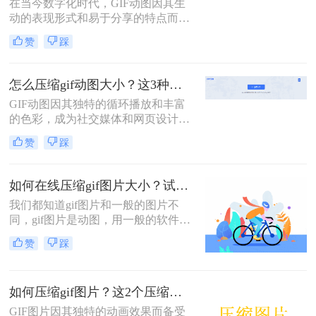
在当今数字化时代，GIF动图因其生
法。
动的表现形式和易于分享的特点而广
受欢迎。然而，较大的GIF文件不仅
赞
踩
占用大量存储空间，还会拖慢网页加
载速度，影响用户体验。那么gif动图
文件太大怎么缩小呢？为了帮助您更
怎么压缩gif动图大小？这3种方法帮你压缩！
有效地管理这些动态图像，本文将介
GIF动图因其独特的循环播放和丰富
绍两种不同的方法来压缩GIF文件，
的色彩，成为社交媒体和网页设计中
使其体积变得更小，同时尽量保持原
不可或缺的元素。然而，过大的GIF
有的动画效果。
赞
踩
文件不仅会增加加载时间，还可能影
响用户体验。那么怎么压缩gif动图大
小呢？本文将介绍三种压缩GIF动图
如何在线压缩gif图片大小？试试这个方法！
大小的方法。
我们都知道gif图片和一般的图片不
同，gif图片是动图，用一般的软件压
缩gif图片，压缩完图片就不会动了，
赞
踩
所以压缩gif图片还真不是件简单的事
情。既要压缩图片又要保持图片稳
定，不被破坏，其实我们网上搜索就
如何压缩gif图片？这2个压缩方法快来学！
能找到很多在线压缩工具，可以实现
在线压缩gif图片大小，下面给大家推
GIF图片因其独特的动画效果而备受