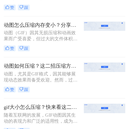
应用，但过大的文件体积往往会影响
赞
踩
加载速度和用户体验。因此，对GIF
文件进行压缩显得尤为重要。那么gif
太大了怎么压缩呢？本文将介绍三种
动图怎么压缩内存变小？分享二个简单有效的操作方法！
压缩GIF文件大小的方法。
动图（GIF）因其无损压缩和动画效
果而广受喜爱，但过大的文件体积可
能会占用过多存储空间，影响网页加
赞
踩
载速度。那么动图怎么压缩内存变小
呢？本文将介绍两种动图压缩内存的
方法。
动图如何压缩？这二招压缩方法值得看！
动图，尤其是GIF格式，因其能够展
现动态效果而备受欢迎。然而，过大
的动图文件可能会占用较多存储空
赞
踩
间，影响网页加载速度。因此，压缩
动图文件变得尤为重要。那么动图如
何压缩呢？本文将介绍两种动图压缩
gif大小怎么压缩？快来看这二个高效压缩方法！
的方法。
随着互联网的发展，GIF动图因其生
动的表现力和广泛的适用性，成为了
社交媒体、网页设计、即时通讯等多