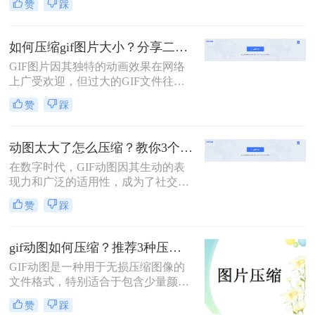
赞
踩
个领域的宠儿。然而，高质量的GIF
文件往往占用较大的存储空间，这不
仅影响了加载速度，还可能导致上传
如何压缩gif图片大小？分享二个实用压缩方法！
失败。因此，学会gif大小怎么压缩，
GIF图片因其独特的动画效果在网络
同时保持良好的视觉效果，显得尤为
上广受欢迎，但过大的GIF文件往往
重要。本文将详细介绍两种高效的
会影响加载速度和用户体验。那么如
GIF压缩方法，帮助您轻松应对这一
赞
踩
何压缩gif图片大小呢？为了优化GIF
挑战。
图片的大小，本文将介绍两种有效的
压缩方法。
动图太大了怎么压缩？教你3个压缩方法！
在数字时代，GIF动图因其生动的表
现力和广泛的适用性，成为了社交媒
体、网页设计、即时通讯等多个领域
赞
踩
的宠儿。然而，随着图像质量的提升
和动图内容的丰富，GIF文件的体积
也越来越大，这不仅影响了加载速
gif动图如何压缩？推荐3种压缩方法
度，还可能导致上传失败。因此，学
GIF动图是一种用于无损压缩图像的
会动图太大了怎么压缩，同时保持良
文件格式，特别适合于包含少量颜色
好的视觉效果，显得尤为重要。本文
且需要动画效果的图像。然而，过大
将介绍三种高效的GIF压缩方法，帮
赞
踩
的GIF文件会占用更多的存储空间，
助您轻松应对这一挑战。