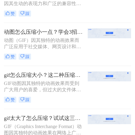
因其生动的表现力和广泛的兼容性而
受到越来越多用户的喜爱。然而，较
赞
踩
大的文件体积不仅增加了存储成本，
还可能影响网页加载速度和用户体
验。因此，掌握有效的GIF压缩技术
动图怎么压缩小一点？学会3招搞定压缩gif！
变得至关重要。那么动态图怎么压缩
动图（GIF）因其独特的动画效果而
内存大小呢？本文将介绍两种实用的
广泛应用于社交媒体、网页设计和广
方法来压缩GIF文件大小。
告宣传等领域。然而，动图文件过大
赞
踩
常常会带来加载缓慢、占用存储空间
等问题。那么动图怎么压缩小一点
呢？本文将介绍三种实用的动图压缩
gif怎么压缩大小？这二种压缩方法了解一下！
方法，旨在帮助用户轻松减小动图文
GIF动图因其独特的动画效果而受到
件大小，同时保持较好的图像质量。
广大用户的喜爱，但过大的文件体积
往往会带来存储和传输上的不便。因
赞
踩
此，压缩GIF动图大小成为了一个常
见的需求。那么gif怎么压缩大小呢？
本文将介绍两种压缩GIF动图大小的
gif太大了怎么压缩？试试这三种高效压缩方法！
方法。
GIF（Graphics Interchange Format）动
图因其独特的动画效果在网络上广泛