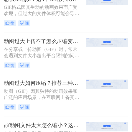
的方法来压缩GIF文件，使其体积变
GIF格式因其生动的动画效果而广受
得更小，同时尽量保持原有的动画效
欢迎，但过大的文件体积可能会导致
果。
网页加载速度变慢，影响用户体验。
赞
踩
因此，掌握怎么压缩gif至关重要。本
文将介绍四种实用且高效的GIF压缩
方法。
动图过大上传不了怎么压缩变小？两招教你轻松压缩！
在分享或上传动图（GIF）时，常常
会遇到文件大小超出平台限制的问
题。为了解决这个问题，我们需要对
赞
踩
动图进行压缩以减小其文件大小。那
么动图过大上传不了怎么压缩变小
呢？别担心，本文将为你介绍两种简
动图过大如何压缩？推荐三种高效压缩方法！
单有效的动图压缩方法，帮助你轻松
动图（GIF）因其独特的动画效果和
解决这一困扰。
广泛的应用场景，在互联网上备受欢
迎。然而，当动图文件过大时，不仅
赞
踩
会影响加载速度，还可能因文件体积
过大而无法在某些平台上上传或分
享。那么动图过大如何压缩呢？本文
gif动图文件太大怎么缩小？这二个压缩方法快学起来！
将介绍三种压缩动图文件的有效方