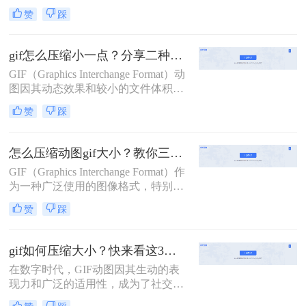
大的文件体积有时会带来加载慢、流
赞
踩
量消耗多等问题。那么怎么压缩gif动
图呢？本文将介绍三种压缩GIF动图
的方法。
gif怎么压缩小一点？分享二种压缩动图的方法！
GIF（Graphics Interchange Format）动
图因其动态效果和较小的文件体积而
广受欢迎，但在社交媒体和网页设计
赞
踩
中，过大的GIF文件往往会导致加载
速度慢、流量消耗多等问题。那么gif
怎么压缩小一点呢？本文将介绍两种
怎么压缩动图gif大小？教你三种常用压缩方法！
有效的方法，帮助您轻松压缩GIF文
GIF（Graphics Interchange Format）作
件，减小文件大小，同时保持动画效
为一种广泛使用的图像格式，特别擅
果。
长于存储动态图像，即动图。然而，
赞
踩
GIF文件有时会变得非常大，这会影
响网络加载速度和存储空间。为了解
决怎么压缩动图gif大小问题，本文将
gif如何压缩大小？快来看这3个压缩方法！
介绍三种压缩动图GIF大小的方法。
在数字时代，GIF动图因其生动的表
现力和广泛的适用性，成为了社交媒
体、网页设计、即时通讯等多个领域