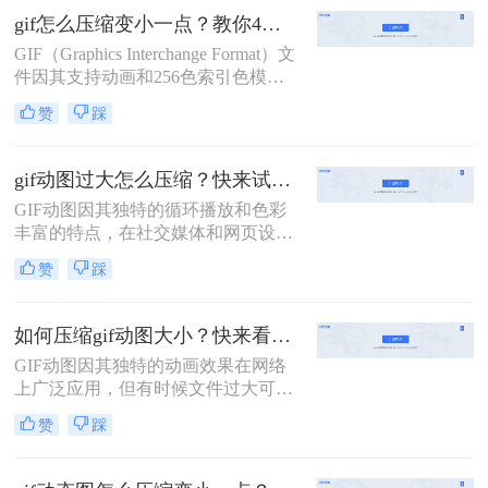
分享或上传时可能带来不便。因此，
gif怎么压缩变小一点？教你4招轻松压缩！
了解GIF怎么压缩变得尤为重要。本
GIF（Graphics Interchange Format）文
文将介绍两种GIF压缩方法。
件因其支持动画和256色索引色模
式，在网络传播中广受欢迎。然而，
赞
踩
GIF文件往往体积较大，影响加载速
度和用户体验。那么gif怎么压缩变小
一点呢？本文将介绍四种有效的GIF
gif动图过大怎么压缩？快来试试这3种压缩方法！
压缩方法。
GIF动图因其独特的循环播放和色彩
丰富的特点，在社交媒体和网页设计
中广泛应用。然而，过大的GIF文件
赞
踩
不仅会增加加载时间，还可能影响用
户体验。因此，压缩过大的GIF动图
成为一项必要的任务。那么gif动图过
如何压缩gif动图大小？快来看这二个压缩方法！
大怎么压缩呢？本文将介绍三种压缩
GIF动图因其独特的动画效果在网络
GIF动图的方法。
上广泛应用，但有时候文件过大可能
会影响加载速度和用户体验。因此，
赞
踩
如何压缩gif动图大小变得尤为重要。
本文将介绍两种常见的压缩GIF动图
的方法