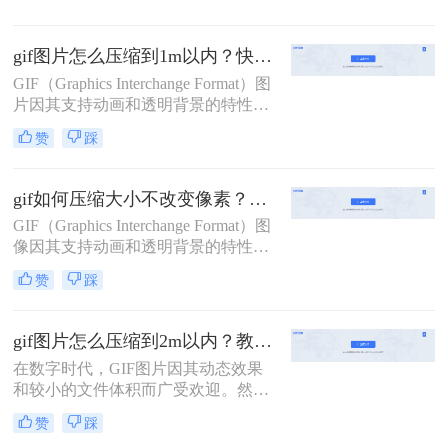
影响网页加载速度，甚至在某些情况
下导致传输问题。那么gif动图如何压
gif图片怎么压缩到1m以内？快试试这二个压缩方法！
缩呢？本文将介绍三种GIF动图压缩
的方法。
GIF（Graphics Interchange Format）图
片因其支持动画和透明背景的特性，
在网页、社交媒体和电子邮件中得到
赞
踩
了广泛应用。然而，GIF文件往往体
积较大，有时需要将其压缩到1M以内
以满足特定的使用需求。那么gif图片
gif如何压缩大小不改变像素？二种有效压缩方法详解分享！
怎么压缩到1m以内呢？本文将介绍两
GIF（Graphics Interchange Format）图
种将GIF图片压缩至1M以内的方法。
像因其支持动画和透明背景的特性，
在互联网上得到了广泛应用。然而，
赞
踩
GIF文件往往体积较大，这会影响网
页加载速度和用户体验。那么gif如何
压缩大小不改变像素呢？本文将介绍
gif图片怎么压缩到2m以内？教你二种实用压缩方法！
两种在不改变像素质量的前提下压缩
在数字时代，GIF图片因其动态效果
GIF文件大小的方法。
和较小的文件体积而广受欢迎。然
而，有时我们需要将GIF图片压缩到
赞
踩
2M以内以满足特定的上传或分享需