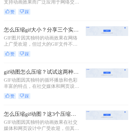
支持动画效果而广泛应用于网络交
流、社交媒体和网页设计中。然而，
赞
踩
有时我们会遇到GIF文件体积过大的
问题，这不仅会占用更多的存储空
间，还可能影响加载速度和用户体
怎么压缩gif大小？分享三个实用方法详解！
验。那么gif太大了怎么缩小呢？本文
GIF图片因其独特的动画效果在网络
将介绍两种缩小GIF大小的有效方
上广受欢迎，但过大的GIF文件不仅
法。
会增加加载时间，还可能导致在传输
赞
踩
过程中出现错误。那么怎么压缩gif大
小呢？本文将介绍三种有效的压缩方
法。
gif动图怎么压缩？试试这两种高效方法！
GIF动图因其独特的循环播放和色彩
丰富的特点，在社交媒体和网页设计
中广泛应用。然而，较大的GIF文件
赞
踩
不仅会增加加载时间，还可能影响用
户体验。因此，压缩GIF动图成为一
项重要的任务。那么gif动图怎么压缩
怎么压缩gif动图？这3个压缩方法推荐给你！
呢？本文将介绍两种压缩GIF动图的
GIF动图因其独特的动画效果在社交
方法。
媒体和网页设计中广受欢迎，但其较