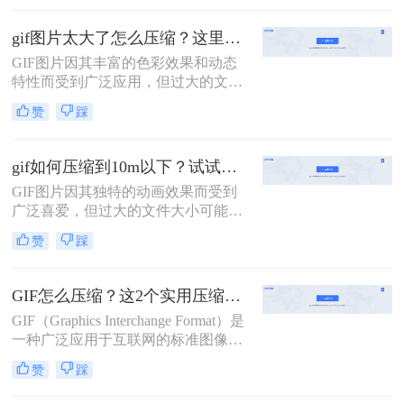
尤为重要。那么gif图片怎么压缩大小
呢？本文将介绍两种常用的GIF图片
gif图片太大了怎么压缩？这里有3个方法教你轻松压缩！
压缩方法。
GIF图片因其丰富的色彩效果和动态
特性而受到广泛应用，但过大的文件
大小可能拖慢加载速度，影响用户体
赞
踩
验。那么gif图片太大了怎么压缩呢？
本文将介绍三种GIF图片压缩方法。
gif如何压缩到10m以下？试试这二种压缩方法！
GIF图片因其独特的动画效果而受到
广泛喜爱，但过大的文件大小可能会
给网页加载和分享带来不便。那么gif
赞
踩
如何压缩到10m以下呢？本文将介绍
两种将GIF压缩至10M以下的方法，
帮助你轻松优化GIF图片。
GIF怎么压缩？这2个实用压缩方法了解一下！
GIF（Graphics Interchange Format）是
一种广泛应用于互联网的标准图像格
式，因其支持动画和无损压缩而备受
赞
踩
青睐。然而，高质量的GIF动图往往
占用较大的存储空间，这在进行网络