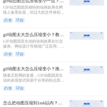
gif动态图怎么压缩变小一点？分享二种实用压缩方法！
GIF动态图因其独特的动画效果在网
络上备受欢迎，但过大的文件体积往
往会影响加载速度和用户体验。因
赞
踩
此，将GIF动态图压缩变小成为了一
个重要的需求。那么gif动态图怎么压
缩变小一点呢？本文将介绍两种压缩
gif动图太大怎么压缩变小？教你二招高效压缩！
GIF动态图的方法。
GIF动图因其生动的动画效果在社交
媒体、网站设计等领域广泛应用。然
而，由于GIF文件通常包含大量的帧
赞
踩
数，文件大小往往较大，这不仅影响
了网页的加载速度，还可能导致存储
空间的浪费。那么gif动图太大怎么压
gif动图太大怎么压缩变小？推荐二个压缩方法！
缩变小呢？本文将介绍两种高效的
随着互联网的发展，GIF动图因其生
GIF压缩方法，帮助你在不损失画质
动的表现形式和易于分享的特点而广
的前提下减小文件大小。
受欢迎。然而，较大的GIF文件不仅
赞
踩
占用大量存储空间，还会拖慢网页加
载速度，影响用户体验。那么gif动图
太大怎么压缩变小呢？为了帮助您更
怎么把动图压缩到1mb以内？这4个压缩方法快来学！
有效地管理这些动态图像，本文将介