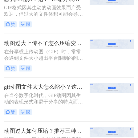
享时的用户体验。那么gif怎么压缩变
GIF格式因其生动的动画效果而广受
小一点呢？本文将介绍两种实用的
欢迎，但过大的文件体积可能会导致
GIF压缩方法，帮助你将GIF文件变
网页加载速度变慢，影响用户体验。
小，同时尽量保持图像质量。
赞
踩
因此，掌握怎么压缩gif至关重要。本
文将介绍四种实用且高效的GIF压缩
方法。
动图过大上传不了怎么压缩变小？两招教你轻松压缩！
在分享或上传动图（GIF）时，常常
会遇到文件大小超出平台限制的问
题。为了解决这个问题，我们需要对
赞
踩
动图进行压缩以减小其文件大小。那
么动图过大上传不了怎么压缩变小
呢？别担心，本文将为你介绍两种简
gif动图文件太大怎么缩小？这二个压缩方法快学起来！
单有效的动图压缩方法，帮助你轻松
在当今数字化时代，GIF动图因其生
解决这一困扰。
动的表现形式和易于分享的特点而广
受欢迎。然而，较大的GIF文件不仅
赞
踩
占用大量存储空间，还会拖慢网页加
载速度，影响用户体验。那么gif动图
文件太大怎么缩小呢？为了帮助您更
动图过大如何压缩？推荐三种高效压缩方法！
有效地管理这些动态图像，本文将介