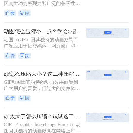
因其生动的表现力和广泛的兼容性而
受到越来越多用户的喜爱。然而，较
赞
踩
大的文件体积不仅增加了存储成本，
还可能影响网页加载速度和用户体
验。因此，掌握有效的GIF压缩技术
动图怎么压缩小一点？学会3招搞定压缩gif！
变得至关重要。那么动态图怎么压缩
动图（GIF）因其独特的动画效果而
内存大小呢？本文将介绍两种实用的
广泛应用于社交媒体、网页设计和广
方法来压缩GIF文件大小。
告宣传等领域。然而，动图文件过大
赞
踩
常常会带来加载缓慢、占用存储空间
等问题。那么动图怎么压缩小一点
呢？本文将介绍三种实用的动图压缩
gif怎么压缩大小？这二种压缩方法了解一下！
方法，旨在帮助用户轻松减小动图文
GIF动图因其独特的动画效果而受到
件大小，同时保持较好的图像质量。
广大用户的喜爱，但过大的文件体积
往往会带来存储和传输上的不便。因
赞
踩
此，压缩GIF动图大小成为了一个常
见的需求。那么gif怎么压缩大小呢？
本文将介绍两种压缩GIF动图大小的
gif太大了怎么压缩？试试这三种高效压缩方法！
方法。
GIF（Graphics Interchange Format）动
图因其独特的动画效果在网络上广泛