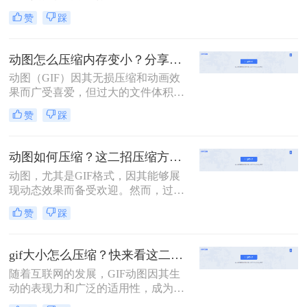
应用，但过大的文件体积往往会影响
赞
踩
加载速度和用户体验。因此，对GIF
文件进行压缩显得尤为重要。那么gif
太大了怎么压缩呢？本文将介绍三种
动图怎么压缩内存变小？分享二个简单有效的操作方法！
压缩GIF文件大小的方法。
动图（GIF）因其无损压缩和动画效
果而广受喜爱，但过大的文件体积可
能会占用过多存储空间，影响网页加
赞
踩
载速度。那么动图怎么压缩内存变小
呢？本文将介绍两种动图压缩内存的
方法。
动图如何压缩？这二招压缩方法值得看！
动图，尤其是GIF格式，因其能够展
现动态效果而备受欢迎。然而，过大
的动图文件可能会占用较多存储空
赞
踩
间，影响网页加载速度。因此，压缩
动图文件变得尤为重要。那么动图如
何压缩呢？本文将介绍两种动图压缩
gif大小怎么压缩？快来看这二个高效压缩方法！
的方法。
随着互联网的发展，GIF动图因其生
动的表现力和广泛的适用性，成为了
社交媒体、网页设计、即时通讯等多