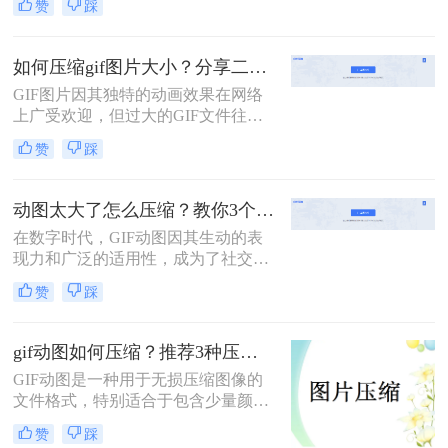
赞
踩
个领域的宠儿。然而，高质量的GIF
文件往往占用较大的存储空间，这不
仅影响了加载速度，还可能导致上传
如何压缩gif图片大小？分享二个实用压缩方法！
失败。因此，学会gif大小怎么压缩，
GIF图片因其独特的动画效果在网络
同时保持良好的视觉效果，显得尤为
上广受欢迎，但过大的GIF文件往往
重要。本文将详细介绍两种高效的
会影响加载速度和用户体验。那么如
GIF压缩方法，帮助您轻松应对这一
赞
踩
何压缩gif图片大小呢？为了优化GIF
挑战。
图片的大小，本文将介绍两种有效的
压缩方法。
动图太大了怎么压缩？教你3个压缩方法！
在数字时代，GIF动图因其生动的表
现力和广泛的适用性，成为了社交媒
体、网页设计、即时通讯等多个领域
赞
踩
的宠儿。然而，随着图像质量的提升
和动图内容的丰富，GIF文件的体积
也越来越大，这不仅影响了加载速
gif动图如何压缩？推荐3种压缩方法
度，还可能导致上传失败。因此，学
GIF动图是一种用于无损压缩图像的
会动图太大了怎么压缩，同时保持良
文件格式，特别适合于包含少量颜色
好的视觉效果，显得尤为重要。本文
且需要动画效果的图像。然而，过大
将介绍三种高效的GIF压缩方法，帮
赞
踩
的GIF文件会占用更多的存储空间，
助您轻松应对这一挑战。