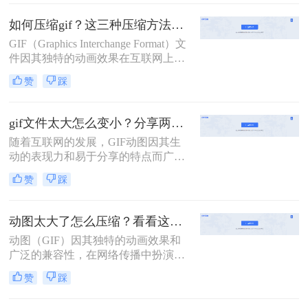
求。那么gif图片怎么压缩到2m以内
呢？本文将介绍两种有效的GIF图片
如何压缩gif？这三种压缩方法快来学一下！
压缩方法。
GIF（Graphics Interchange Format）文
件因其独特的动画效果在互联网上广
受欢迎，但在某些情况下，我们可能
赞
踩
需要对GIF文件进行压缩，以减少其
文件大小，从而加快网络传输速度和
提高加载效率。那么如何压缩gif呢？
gif文件太大怎么变小？分享两种方法详解！
本文将介绍三种压缩GIF的方法。
随着互联网的发展，GIF动图因其生
动的表现力和易于分享的特点而广受
欢迎。然而，较大的GIF文件不仅占
赞
踩
用大量存储空间，还会拖慢网页加载
速度，影响用户体验。那么gif文件太
大怎么变小呢？本文将介绍两种不同
动图太大了怎么压缩？看看这三种高效方法详解！
的方法来压缩GIF文件，使其体积变
动图（GIF）因其独特的动画效果和
得更小，同时尽量保持原有的动画效
广泛的兼容性，在网络传播中扮演着
果。
重要角色。然而，过大的动图文件不
赞
踩
仅会影响加载速度，还可能占用过多
存储空间。那么动图太大了怎么压缩