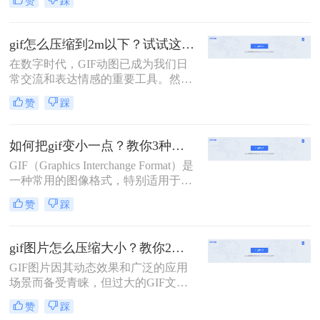
赞
踩
的宠儿。然而，随着图像质量的提升
和动图内容的丰富，GIF文件的体积
也越来越大，这不仅影响了加载速
gif怎么压缩到2m以下？试试这二种压缩方法！
度，还可能导致上传失败。因此，学
在数字时代，GIF动图已成为我们日
会gif如何压缩大小，同时保持良好的
常交流和表达情感的重要工具。然
视觉效果，显得尤为重要。本文将介
而，随着网络带宽和存储空间的限
绍三种高效的GIF压缩方法，帮助您
赞
踩
制，gif怎么压缩到2m以下，成为了一
轻松应对这一挑战。
个亟待解决的问题。本文将介绍两种
有效的方法来帮助您将GIF文件压缩
如何把gif变小一点？教你3种压缩gif大小方法！
到2M以下。
GIF（Graphics Interchange Format）是
一种常用的图像格式，特别适用于网
络上的动画和图标。然而，GIF文件
赞
踩
有时会非常大，这不仅会拖慢网页加
载速度，还会占用宝贵的存储空间。
那么如何把gif变小一点呢？本文将介
gif图片怎么压缩大小？教你2种简单好用压缩方法！
绍三种实用的方法，帮助你把GIF文
GIF图片因其动态效果和广泛的应用
件变小，同时尽量保持其画质。
场景而备受青睐，但过大的GIF文件
可能会给存储和传输带来不便。因
赞
踩
此，学会如何压缩GIF图片大小变得