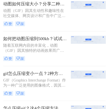
呢？本文将介绍三种动图压缩方法，
动图如何压缩大小？分享二种实用压缩方法！
旨在帮助你轻松减小动图文件大小，
动图（GIF）因其生动性和趣味性在
同时尽量保持其视觉质量。
社交媒体、网页设计和广告中广泛应
用。然而，动图文件往往较大，会影
赞
踩
响加载速度和用户体验。因此，压缩
动图大小成为一个必要的步骤。那么
动图如何压缩大小呢？本文将介绍两
如何把动图压缩到500kb？试试这二种压缩方法！
种动图压缩方法。
随着互联网内容的丰富化，动图
（GIF）因其独特的动画效果而广受
欢迎。然而，过大的文件体积不仅影
赞
踩
响加载速度，还可能限制其在某些平
台上的使用。那么如何把动图压缩到
500kb呢？本文将介绍两种将动图压
gif怎么压缩变小一点？2种方法帮你轻松压缩
缩到500KB的方法。
GIF（Graphics Interchange Format）作
为一种广泛使用的图像格式，因其支
持动画和透明背景而深受欢迎。然
赞
踩
而，GIF文件往往因为包含大量颜色
信息和动画帧而体积较大，这可能会
影响网页加载速度或在社交媒体上分
怎么压缩gif？这4个压缩方法快来学！