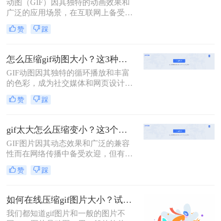
动图（GIF）因其独特的动画效果和
绍两种不同的方法来压缩GIF文件，
广泛的应用场景，在互联网上备受欢
使其体积变得更小，同时尽量保持原
迎。然而，当动图文件过大时，不仅
有的动画效果。
赞
踩
会影响加载速度，还可能因文件体积
过大而无法在某些平台上上传或分
享。那么动图过大如何压缩呢？本文
怎么压缩gif动图大小？这3种方法帮你压缩！
将介绍三种压缩动图文件的有效方
GIF动图因其独特的循环播放和丰富
法。
的色彩，成为社交媒体和网页设计中
不可或缺的元素。然而，过大的GIF
赞
踩
文件不仅会增加加载时间，还可能影
响用户体验。那么怎么压缩gif动图大
小呢？本文将介绍三种压缩GIF动图
gif太大怎么压缩变小？这3个压缩方法快来学！
大小的方法。
GIF图片因其动态效果和广泛的兼容
性而在网络传播中备受欢迎，但有时
过大的GIF文件会影响加载速度和用
赞
踩
户体验。那么gif太大怎么压缩变小
呢？本文将介绍三种将GIF图片压缩
变小的方法，帮助读者轻松解决GIF
如何在线压缩gif图片大小？试试这个方法！
文件过大的问题。
我们都知道gif图片和一般的图片不