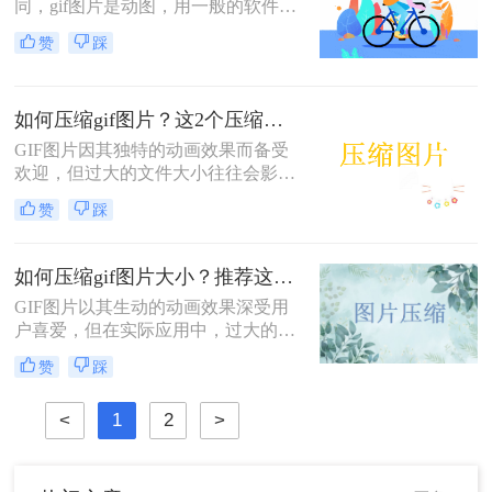
同，gif图片是动图，用一般的软件压
缩gif图片，压缩完图片就不会动了，
赞
踩
所以压缩gif图片还真不是件简单的事
情。既要压缩图片又要保持图片稳
定，不被破坏，其实我们网上搜索就
如何压缩gif图片？这2个压缩方法快来学！
能找到很多在线压缩工具，可以实现
在线压缩gif图片大小，下面给大家推
GIF图片因其独特的动画效果而备受
荐一款在线压缩gif图片大小的工具，
欢迎，但过大的文件大小往往会影响
希望能够帮助到你吧。
加载速度和分享体验。那么如何压缩
赞
踩
gif图片呢？本文将介绍两种压缩GIF
图片的方法，帮助你轻松优化GIF文
件。
如何压缩gif图片大小？推荐这4个压缩方法！
GIF图片以其生动的动画效果深受用
户喜爱，但在实际应用中，过大的文
件大小常常成为一大困扰。无论是为
赞
踩
了提高网页加载速度，还是为了适应
社交媒体平台的文件大小限制，学会
<
1
2
>
如何压缩gif图片大小显得尤为重要。
本文将介绍四种高效的方法，帮助你
在不牺牲画质的前提下减小GIF文件
的大小。