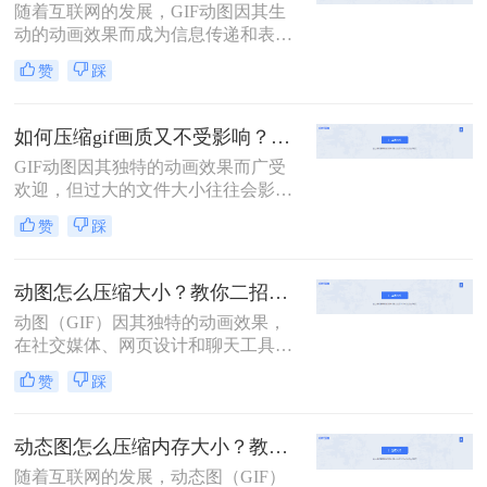
随着互联网的发展，GIF动图因其生
绍两种不同的方法来压缩GIF文件，
动的动画效果而成为信息传递和表达
使其体积变得更小，同时尽量保持原
情感的重要方式之一。然而，过大的
有的动画效果。
赞
踩
GIF文件不仅占用大量存储空间，还
可能导致网页加载缓慢或社交媒体平
台上传失败。因此，学会怎么把动图
如何压缩gif画质又不受影响？学会二招搞定压缩！
压缩到1mb以内变得尤为重要。本文
GIF动图因其独特的动画效果而广受
将介绍四种实用的方法，帮助您轻松
欢迎，但过大的文件大小往往会影响
地将GIF动图压缩到1MB以内。
加载速度和分享体验。如何压缩gif画
赞
踩
质又不受影响，成为了许多用户关注
的问题。本文将介绍二种压缩GIF动
图的方法，旨在帮助你在不损失画质
动图怎么压缩大小？教你二招压缩动图大小！
的情况下减小文件大小。
动图（GIF）因其独特的动画效果，
在社交媒体、网页设计和聊天工具中
广泛应用。然而，动图文件往往较
赞
踩
大，影响加载速度和用户体验。那么
动图怎么压缩大小呢？本文将介绍两
种压缩动图大小的方法，帮助用户轻
动态图怎么压缩内存大小？教你两种实用的方法！
松优化动图文件。
随着互联网的发展，动态图（GIF）