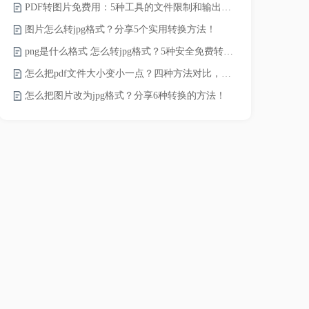
PDF转图片免费用：5种工具的文件限制和输出质量对比！
word转pd
图片怎么转jpg格式？分享5个实用转换方法！
png是什么格式 怎么转jpg格式？5种安全免费转换方法全解析！
pdf太大了
怎么把pdf文件大小变小一点？四种方法对比，一看就懂！
怎么把图片改为jpg格式？分享6种转换的方法！
pdf文件怎