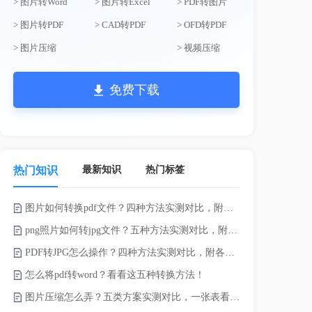
> 图片转Word
> 图片转Excel
> PDF转图片
> 图片转PDF
> CAD转PDF
> OFD转PDF
> 图片压缩
> 视频压缩
免费下载
最新知识
热门标签
热门知识
图片如何转换pdf文件？四种方法实测对比，附各场景最优选！
电脑上doc怎
png照片如何转jpg文件？五种方法实测对比，附各场景最优选!！
如何将word
PDF转JPG怎么操作？四种方法实测对比，附各场景最优选！
word转换成
怎么将pdf转word？看看这五种转换方法！
word如何转
图片压缩怎么弄？五类方案实测对比，一张表看懂怎么选！
word如何转