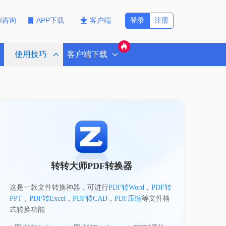
登录
注册
PI咨询
APP下载
客户端
使用技巧
客户端下载
转转大师PDF转换器
这是一款文件转换神器，可进行
PDF转Word
，
PDF转
PPT
，
PDF转Excel
，
PDF转CAD
，
PDF压缩
等文件格
式转换功能