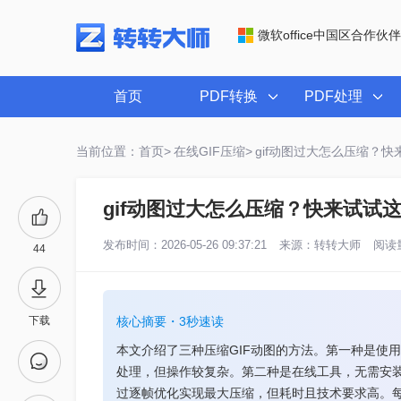
微软office中国区合作伙伴
首页
PDF转换
PDF处理
当前位置：首页>
在线GIF压缩>
gif动图过大怎么压缩？
gif动图过大怎么压缩？快来试试
发布时间：2026-05-26 09:37:21
来源：
转转大师
阅读量
44
下载
核心摘要・3秒速读
本文介绍了三种压缩GIF动图的方法。第一种是使
处理，但操作较复杂。第二种是在线工具，无需安
过逐帧优化实现最大压缩，但耗时且技术要求高。