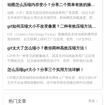
减小其文件大小。那么动图过大上传不了怎么压缩变小呢？别
动图怎么压缩内存变小？分享二个简单有效的操作方法！
担心，本文将为你介绍两种简单有效的动图压缩方法，帮助你
轻松解决这一困扰。
动图（GIF）因其无损压缩和动画效果而广受喜爱，但过大的
文件体积可能会占用过多存储空间，影响网页加载速度。那么
动图怎么压缩内存变小呢？本文将介绍两种动图压缩内存的方
gif如何压缩大小不改变像素？二种有效压缩方法详解分享！
法。
4、图片上传后点击开始转换。
GIF（Graphics Interchange Format）图像因其支持动画和透明背
景的特性，在互联网上得到了广泛应用。然而，GIF文件往往
体积较大，这会影响网页加载速度和用户体验。那么gif如何压
gif太大了怎么缩小？教你两种高效压缩方法！
缩大小不改变像素呢？本文将介绍两种在不改变像素质量的前
提下压缩GIF文件大小的方法。
GIF作为一种常见的图像格式，因其支持动画效果而广泛应用
于网络交流、社交媒体和网页设计中。然而，有时我们会遇到
GIF文件体积过大的问题，这不仅会占用更多的存储空间，还
怎么压缩gif大小？分享三个实用方法详解！
5、压缩完成点击下载即可。
可能影响加载速度和用户体验。那么gif太大了怎么缩小呢？本
文将介绍两种缩小GIF大小的有效方法。
GIF图片因其独特的动画效果在网络上广受欢迎，但过大的GIF
注意
：确保上传的文件未设置密码保护。在线工具
文件不仅会增加加载时间，还可能导致在传输过程中出现错
的压缩效果可能受到网络状况和服务器性能的影
误。那么怎么压缩gif大小呢？本文将介绍三种有效的压缩方
响。
法。
热门文章
总结
更多 >