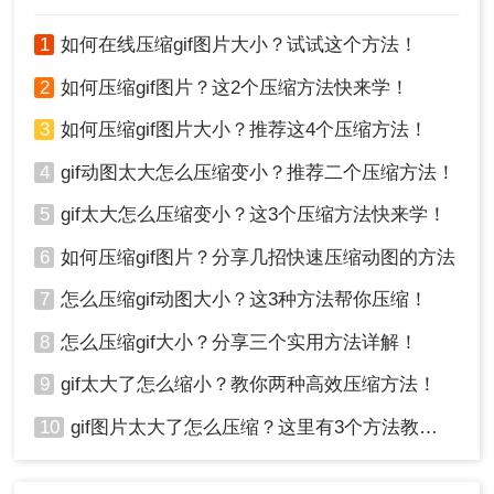
以上就是gif文件太大怎么变小的方法介绍了，您可
1
如何在线压缩gif图片大小？试试这个方法！
以轻松地将过大的GIF文件变小，满足不同场景下的
存储和传输需求。在选择压缩方法时，请根据自己
2
如何压缩gif图片？这2个压缩方法快来学！
的实际情况和需求进行权衡和选择。无论选择哪种
3
如何压缩gif图片大小？推荐这4个压缩方法！
方法，都应注意保护个人隐私和文件安全。
4
gif动图太大怎么压缩变小？推荐二个压缩方法！
5
gif太大怎么压缩变小？这3个压缩方法快来学！
6
如何压缩gif图片？分享几招快速压缩动图的方法
7
怎么压缩gif动图大小？这3种方法帮你压缩！
8
怎么压缩gif大小？分享三个实用方法详解！
9
gif太大了怎么缩小？教你两种高效压缩方法！
10
gif图片太大了怎么压缩？这里有3个方法教你轻松压缩！