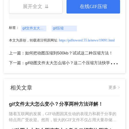
展开全文 ⇊
在线GIF压缩
4、压缩完成后，对比压缩前后的大小，确认
标签：
gif文件太大怎么变小
gif压缩
是否达到了预期的效果。
本文为原创，转载请注明原网址:
https://pdftoword.55.la/news/19091.html
注意：
在压缩前备份原始GIF文件，以防压缩过程中
上一篇：如何把动图压缩到500kb？试试这二种压缩方法！
文件损坏。根据实际需求选择合适的压缩模式和参
下
一篇：gif动图文件太大怎么缩小？这二个压缩方法快学起来！
数，避免过度压缩导致图像质量下降或动画效果受
损。
方法二：使用在线GIF压缩工具
相关文章
更多 >
在线GIF压缩工具无需下载安装软件，只需在浏览器
中上传GIF文件，即可快速压缩文件体积。这种方法
gif文件太大怎么变小？分享两种方法详解！
适用于临时或单个文件的压缩需求，方便快捷。
随着互联网的发展，GIF动图因其生动的表现力和易于分享的
优点：
无需下载安装软件，操作简便，支持多
特点而广受欢迎。然而，较大的GIF文件不仅占用大量存储空
种压缩设置，转换速度快。
间，还会拖慢网页加载速度，影响用户体验。那么gif文件太大