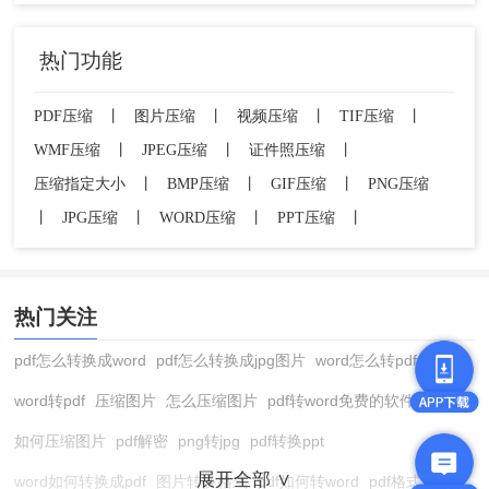
热门功能
PDF压缩
丨
图片压缩
丨
视频压缩
丨
TIF压缩
丨
WMF压缩
丨
JPEG压缩
丨
证件照压缩
丨
压缩指定大小
丨
BMP压缩
丨
GIF压缩
丨
PNG压缩
丨
JPG压缩
丨
WORD压缩
丨
PPT压缩
丨
热门关注
pdf怎么转换成word
pdf怎么转换成jpg图片
word怎么转pdf
word转pdf
压缩图片
怎么压缩图片
pdf转word免费的软件
如何压缩图片
pdf解密
png转jpg
pdf转换ppt
展开全部 ∨
word如何转换成pdf
图片转换格式
pdf如何转word
pdf格式转换