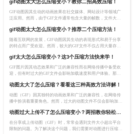
gif动图太大怎么压缩变小？教你二招高效压缩！
缺点
：依赖于互联网连接；对于大型文件或批
怎么变小呢？本文将介绍两种不同的方法来压缩GIF文件，使
其体积变得更小，同时尽量保持原有的动画效果。
量处理可能不够高效。
GIF动图因其生动的动画效果在社交媒体、网站设计等领域广
泛应用。然而，由于GIF文件通常包含大量的帧数，文件大小
推荐工具：
转转大师在线工具
往往较大，这不仅影响了网页的加载速度，还可能导致存储空
gif动图太大怎么压缩变小？推荐二个压缩方法！
操作步骤：
间的浪费。那么gif动图太大怎么压缩变小呢？本文将介绍两种
高效的GIF压缩方法，帮助你在不损失画质的前提下减小文件
随着互联网的发展，GIF动图因其生动的表现形式和易于分享
1、打开在线GIF压缩网址：
大小。
的特点而广受欢迎。然而，较大的GIF文件不仅占用大量存储
https://pdftoword.55.la/gif-imgcompress/
空间，还会拖慢网页加载速度，影响用户体验。那么gif动图太
gif太大怎么压缩变小？这3个压缩方法快来学！
大怎么压缩变小呢？为了帮助您更有效地管理这些动态图像，
本文将介绍两种不同的方法来压缩GIF文件，使其体积变得更
GIF图片因其动态效果和广泛的兼容性而在网络传播中备受欢
小，同时尽量保持原有的动画效果。
迎，但有时过大的GIF文件会影响加载速度和用户体验。那么
gif太大怎么压缩变小呢？本文将介绍三种将GIF图片压缩变小
2、点击选择文件上传要压缩的图片。
动图太大了怎么压缩？看看这三种高效方法详解！
的方法，帮助读者轻松解决GIF文件过大的问题。
动图（GIF）因其独特的动画效果和广泛的兼容性，在网络传
播中扮演着重要角色。然而，过大的动图文件不仅会影响加载
速度，还可能占用过多存储空间。那么动图太大了怎么压缩
动图过大上传不了怎么压缩变小？两招教你轻松压缩！
3、图片除了压缩之外还可以转换输出格式
呢？本文将介绍三种动图压缩方法，旨在帮助你轻松减小动图
哦，压缩程度也是可以调整的。
文件大小，同时尽量保持其视觉质量。
在分享或上传动图（GIF）时，常常会遇到文件大小超出平台
限制的问题。为了解决这个问题，我们需要对动图进行压缩以