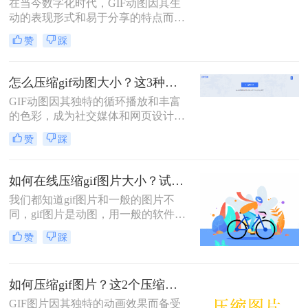
在当今数字化时代，GIF动图因其生
法。
动的表现形式和易于分享的特点而广
受欢迎。然而，较大的GIF文件不仅
赞
踩
占用大量存储空间，还会拖慢网页加
载速度，影响用户体验。那么gif动图
文件太大怎么缩小呢？为了帮助您更
怎么压缩gif动图大小？这3种方法帮你压缩！
有效地管理这些动态图像，本文将介
GIF动图因其独特的循环播放和丰富
绍两种不同的方法来压缩GIF文件，
的色彩，成为社交媒体和网页设计中
使其体积变得更小，同时尽量保持原
不可或缺的元素。然而，过大的GIF
有的动画效果。
赞
踩
文件不仅会增加加载时间，还可能影
响用户体验。那么怎么压缩gif动图大
小呢？本文将介绍三种压缩GIF动图
如何在线压缩gif图片大小？试试这个方法！
大小的方法。
我们都知道gif图片和一般的图片不
同，gif图片是动图，用一般的软件压
缩gif图片，压缩完图片就不会动了，
赞
踩
所以压缩gif图片还真不是件简单的事
情。既要压缩图片又要保持图片稳
定，不被破坏，其实我们网上搜索就
如何压缩gif图片？这2个压缩方法快来学！
能找到很多在线压缩工具，可以实现
在线压缩gif图片大小，下面给大家推
GIF图片因其独特的动画效果而备受