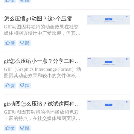
赞
踩
制，gif怎么压缩到2m以下，成为了一
轻松应对这一挑战。
个亟待解决的问题。本文将介绍两种
有效的方法来帮助您将GIF文件压缩
怎么压缩gif动图？这3个压缩方法推荐给你！
到2M以下。
GIF动图因其独特的动画效果在社交
媒体和网页设计中广受欢迎，但其较
大的文件体积有时会带来加载慢、流
赞
踩
量消耗多等问题。那么怎么压缩gif动
图呢？本文将介绍三种压缩GIF动图
的方法。
gif怎么压缩小一点？分享二种压缩动图的方法！
GIF（Graphics Interchange Format）动
图因其动态效果和较小的文件体积而
广受欢迎，但在社交媒体和网页设计
赞
踩
中，过大的GIF文件往往会导致加载
速度慢、流量消耗多等问题。那么gif
怎么压缩小一点呢？本文将介绍两种
gif动图怎么压缩？试试这两种高效方法！
有效的方法，帮助您轻松压缩GIF文
GIF动图因其独特的循环播放和色彩
件，减小文件大小，同时保持动画效
丰富的特点，在社交媒体和网页设计
果。
中广泛应用。然而，较大的GIF文件
赞
踩
不仅会增加加载时间，还可能影响用