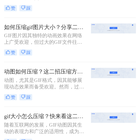
告宣传等领域。然而，动图文件过大
赞
踩
常常会带来加载缓慢、占用存储空间
等问题。那么动图怎么压缩小一点
呢？本文将介绍三种实用的动图压缩
如何压缩gif图片大小？分享二个实用压缩方法！
方法，旨在帮助用户轻松减小动图文
GIF图片因其独特的动画效果在网络
件大小，同时保持较好的图像质量。
上广受欢迎，但过大的GIF文件往往
会影响加载速度和用户体验。那么如
赞
踩
何压缩gif图片大小呢？为了优化GIF
图片的大小，本文将介绍两种有效的
压缩方法。
动图如何压缩？这二招压缩方法值得看！
动图，尤其是GIF格式，因其能够展
现动态效果而备受欢迎。然而，过大
的动图文件可能会占用较多存储空
赞
踩
间，影响网页加载速度。因此，压缩
动图文件变得尤为重要。那么动图如
何压缩呢？本文将介绍两种动图压缩
gif大小怎么压缩？快来看这二个高效压缩方法！
的方法。
随着互联网的发展，GIF动图因其生
动的表现力和广泛的适用性，成为了
社交媒体、网页设计、即时通讯等多