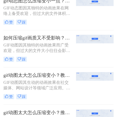
gif动态图怎么压缩变小一点？分享二种实用压缩方法！
GIF动态图因其独特的动画效果在网
络上备受欢迎，但过大的文件体积往
往会影响加载速度和用户体验。因
赞
踩
此，将GIF动态图压缩变小成为了一
个重要的需求。那么gif动态图怎么压
缩变小一点呢？本文将介绍两种压缩
如何压缩gif画质又不受影响？学会二招搞定压缩！
GIF动态图的方法。
GIF动图因其独特的动画效果而广受
欢迎，但过大的文件大小往往会影响
加载速度和分享体验。如何压缩gif画
赞
踩
质又不受影响，成为了许多用户关注
的问题。本文将介绍二种压缩GIF动
图的方法，旨在帮助你在不损失画质
gif动图太大怎么压缩变小？教你二招高效压缩！
的情况下减小文件大小。
GIF动图因其生动的动画效果在社交
媒体、网站设计等领域广泛应用。然
而，由于GIF文件通常包含大量的帧
赞
踩
数，文件大小往往较大，这不仅影响
了网页的加载速度，还可能导致存储
空间的浪费。那么gif动图太大怎么压
gif动图太大怎么压缩变小？推荐二个压缩方法！
缩变小呢？本文将介绍两种高效的