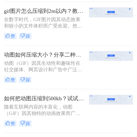
文件大小，从而加快网络传输速度和
提高加载效率。那么如何压缩gif呢？
gif图片怎么压缩到2m以内？教你二种实用压缩方法！
本文将介绍三种压缩GIF的方法。
在数字时代，GIF图片因其动态效果
和较小的文件体积而广受欢迎。然
而，有时我们需要将GIF图片压缩到
赞
踩
2M以内以满足特定的上传或分享需
求。那么gif图片怎么压缩到2m以内
呢？本文将介绍两种有效的GIF图片
动图如何压缩大小？分享二种实用压缩方法！
压缩方法。
动图（GIF）因其生动性和趣味性在
社交媒体、网页设计和广告中广泛应
用。然而，动图文件往往较大，会影
赞
踩
响加载速度和用户体验。因此，压缩
动图大小成为一个必要的步骤。那么
动图如何压缩大小呢？本文将介绍两
如何把动图压缩到500kb？试试这二种压缩方法！
种动图压缩方法。
随着互联网内容的丰富化，动图
（GIF）因其独特的动画效果而广受
欢迎。然而，过大的文件体积不仅影
赞
踩
响加载速度，还可能限制其在某些平
台上的使用。那么如何把动图压缩到