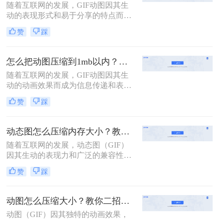
随着互联网的发展，GIF动图因其生
GIF压缩方法，帮助你在不损失画质
动的表现形式和易于分享的特点而广
的前提下减小文件大小。
受欢迎。然而，较大的GIF文件不仅
赞
踩
占用大量存储空间，还会拖慢网页加
载速度，影响用户体验。那么gif动图
太大怎么压缩变小呢？为了帮助您更
怎么把动图压缩到1mb以内？这4个压缩方法快来学！
有效地管理这些动态图像，本文将介
随着互联网的发展，GIF动图因其生
绍两种不同的方法来压缩GIF文件，
动的动画效果而成为信息传递和表达
使其体积变得更小，同时尽量保持原
情感的重要方式之一。然而，过大的
有的动画效果。
赞
踩
GIF文件不仅占用大量存储空间，还
可能导致网页加载缓慢或社交媒体平
台上传失败。因此，学会怎么把动图
动态图怎么压缩内存大小？教你两种实用的方法！
压缩到1mb以内变得尤为重要。本文
随着互联网的发展，动态图（GIF）
将介绍四种实用的方法，帮助您轻松
因其生动的表现力和广泛的兼容性而
地将GIF动图压缩到1MB以内。
受到越来越多用户的喜爱。然而，较
赞
踩
大的文件体积不仅增加了存储成本，
还可能影响网页加载速度和用户体
验。因此，掌握有效的GIF压缩技术
动图怎么压缩大小？教你二招压缩动图大小！
变得至关重要。那么动态图怎么压缩
动图（GIF）因其独特的动画效果，
内存大小呢？本文将介绍两种实用的