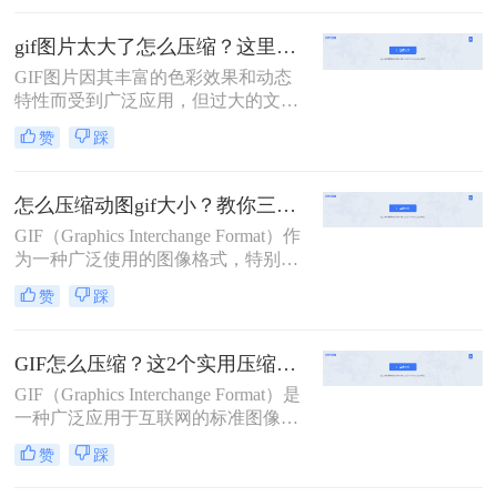
户体验。因此，压缩GIF动图成为一
项重要的任务。那么gif动图怎么压缩
gif图片太大了怎么压缩？这里有3个方法教你轻松压缩！
呢？本文将介绍两种压缩GIF动图的
GIF图片因其丰富的色彩效果和动态
方法。
特性而受到广泛应用，但过大的文件
大小可能拖慢加载速度，影响用户体
赞
踩
验。那么gif图片太大了怎么压缩呢？
本文将介绍三种GIF图片压缩方法。
怎么压缩动图gif大小？教你三种常用压缩方法！
GIF（Graphics Interchange Format）作
为一种广泛使用的图像格式，特别擅
长于存储动态图像，即动图。然而，
赞
踩
GIF文件有时会变得非常大，这会影
响网络加载速度和存储空间。为了解
决怎么压缩动图gif大小问题，本文将
GIF怎么压缩？这2个实用压缩方法了解一下！
介绍三种压缩动图GIF大小的方法。
GIF（Graphics Interchange Format）是
一种广泛应用于互联网的标准图像格
式，因其支持动画和无损压缩而备受
赞
踩
青睐。然而，高质量的GIF动图往往
占用较大的存储空间，这在进行网络