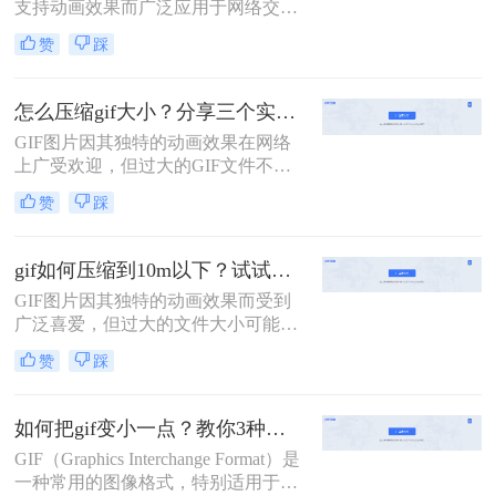
支持动画效果而广泛应用于网络交
流、社交媒体和网页设计中。然而，
赞
踩
有时我们会遇到GIF文件体积过大的
问题，这不仅会占用更多的存储空
间，还可能影响加载速度和用户体
怎么压缩gif大小？分享三个实用方法详解！
验。那么gif太大了怎么缩小呢？本文
GIF图片因其独特的动画效果在网络
将介绍两种缩小GIF大小的有效方
上广受欢迎，但过大的GIF文件不仅
法。
会增加加载时间，还可能导致在传输
赞
踩
过程中出现错误。那么怎么压缩gif大
小呢？本文将介绍三种有效的压缩方
法。
gif如何压缩到10m以下？试试这二种压缩方法！
GIF图片因其独特的动画效果而受到
广泛喜爱，但过大的文件大小可能会
给网页加载和分享带来不便。那么gif
赞
踩
如何压缩到10m以下呢？本文将介绍
两种将GIF压缩至10M以下的方法，
帮助你轻松优化GIF图片。
如何把gif变小一点？教你3种压缩gif大小方法！
GIF（Graphics Interchange Format）是
一种常用的图像格式，特别适用于网