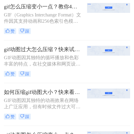
分享或上传时可能带来不便。因此，
gif怎么压缩变小一点？教你4招轻松压缩！
了解GIF怎么压缩变得尤为重要。本
GIF（Graphics Interchange Format）文
文将介绍两种GIF压缩方法。
件因其支持动画和256色索引色模
式，在网络传播中广受欢迎。然而，
赞
踩
GIF文件往往体积较大，影响加载速
度和用户体验。那么gif怎么压缩变小
一点呢？本文将介绍四种有效的GIF
gif动图过大怎么压缩？快来试试这3种压缩方法！
压缩方法。
GIF动图因其独特的循环播放和色彩
丰富的特点，在社交媒体和网页设计
中广泛应用。然而，过大的GIF文件
赞
踩
不仅会增加加载时间，还可能影响用
户体验。因此，压缩过大的GIF动图
成为一项必要的任务。那么gif动图过
如何压缩gif动图大小？快来看这二个压缩方法！
大怎么压缩呢？本文将介绍三种压缩
GIF动图因其独特的动画效果在网络
GIF动图的方法。
上广泛应用，但有时候文件过大可能
会影响加载速度和用户体验。因此，
赞
踩
如何压缩gif动图大小变得尤为重要。
本文将介绍两种常见的压缩GIF动图
的方法