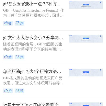
500kb呢？本文将介绍两种将动图压
gif怎么压缩变小一点？2种方法帮你轻松压缩
缩到500KB的方法。
GIF（Graphics Interchange Format）作
为一种广泛使用的图像格式，因其支
持动画和透明背景而深受欢迎。然
赞
踩
而，GIF文件往往因为包含大量颜色
信息和动画帧而体积较大，这可能会
影响网页加载速度或在社交媒体上分
gif文件太大怎么变小？分享两种方法详解！
享时的用户体验。那么gif怎么压缩变
随着互联网的发展，GIF动图因其生
小一点呢？本文将介绍两种实用的
动的表现力和易于分享的特点而广受
GIF压缩方法，帮助你将GIF文件变
欢迎。然而，较大的GIF文件不仅占
小，同时尽量保持图像质量。
赞
踩
用大量存储空间，还会拖慢网页加载
速度，影响用户体验。那么gif文件太
大怎么变小呢？本文将介绍两种不同
怎么压缩gif？这4个压缩方法快来学！
的方法来压缩GIF文件，使其体积变
GIF格式因其生动的动画效果而广受
得更小，同时尽量保持原有的动画效
欢迎，但过大的文件体积可能会导致
果。
网页加载速度变慢，影响用户体验。
赞
踩
因此，掌握怎么压缩gif至关重要。本
文将介绍四种实用且高效的GIF压缩
方法。
动图太大了怎么压缩？看看这三种高效方法详解！