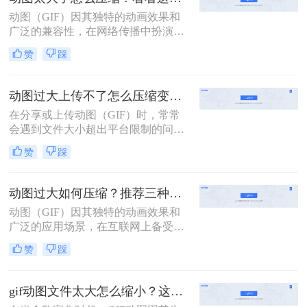
动图（GIF）因其独特的动画效果和
广泛的兼容性，在网络传播中扮演着
重要角色。然而，过大的动图文件不
赞
踩
仅会影响加载速度，还可能占用过多
存储空间。那么动图太大了怎么压缩
呢？本文将介绍三种动图压缩方法，
动图过大上传不了怎么压缩变小？两招教你轻松压缩！
旨在帮助你轻松减小动图文件大小，
在分享或上传动图（GIF）时，常常
同时尽量保持其视觉质量。
会遇到文件大小超出平台限制的问
题。为了解决这个问题，我们需要对
赞
踩
动图进行压缩以减小其文件大小。那
么动图过大上传不了怎么压缩变小
呢？别担心，本文将为你介绍两种简
动图过大如何压缩？推荐三种高效压缩方法！
单有效的动图压缩方法，帮助你轻松
动图（GIF）因其独特的动画效果和
解决这一困扰。
广泛的应用场景，在互联网上备受欢
迎。然而，当动图文件过大时，不仅
赞
踩
会影响加载速度，还可能因文件体积
过大而无法在某些平台上上传或分
享。那么动图过大如何压缩呢？本文
gif动图文件太大怎么缩小？这二个压缩方法快学起来！
将介绍三种压缩动图文件的有效方