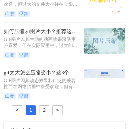
荐一款在线压缩gif图片大小的工具，
欢迎，但过大的文件大小往往会影响
希望能够帮助到你吧。
加载速度和分享体验。那么如何压缩
赞
踩
gif图片呢？本文将介绍两种压缩GIF
图片的方法，帮助你轻松优化GIF文
件。
如何压缩gif图片大小？推荐这4个压缩方法！
GIF图片以其生动的动画效果深受用
户喜爱，但在实际应用中，过大的文
件大小常常成为一大困扰。无论是为
赞
踩
了提高网页加载速度，还是为了适应
社交媒体平台的文件大小限制，学会
如何压缩gif图片大小显得尤为重要。
gif太大怎么压缩变小？这3个压缩方法快来学！
本文将介绍四种高效的方法，帮助你
GIF图片因其动态效果和广泛的兼容
在不牺牲画质的前提下减小GIF文件
性而在网络传播中备受欢迎，但有时
的大小。
过大的GIF文件会影响加载速度和用
赞
踩
户体验。那么gif太大怎么压缩变小
呢？本文将介绍三种将GIF图片压缩
<
1
2
>
变小的方法，帮助读者轻松解决GIF
文件过大的问题。