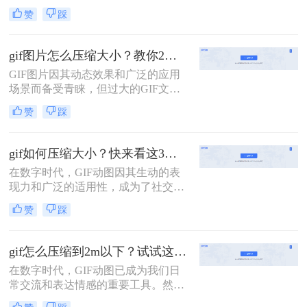
络上的动画和图标。然而，GIF文件
赞
踩
有时会非常大，这不仅会拖慢网页加
载速度，还会占用宝贵的存储空间。
那么如何把gif变小一点呢？本文将介
gif图片怎么压缩大小？教你2种简单好用压缩方法！
绍三种实用的方法，帮助你把GIF文
GIF图片因其动态效果和广泛的应用
件变小，同时尽量保持其画质。
场景而备受青睐，但过大的GIF文件
可能会给存储和传输带来不便。因
赞
踩
此，学会如何压缩GIF图片大小变得
尤为重要。那么gif图片怎么压缩大小
呢？本文将介绍两种常用的GIF图片
gif如何压缩大小？快来看这3个压缩方法！
压缩方法。
在数字时代，GIF动图因其生动的表
现力和广泛的适用性，成为了社交媒
体、网页设计、即时通讯等多个领域
赞
踩
的宠儿。然而，随着图像质量的提升
和动图内容的丰富，GIF文件的体积
也越来越大，这不仅影响了加载速
gif怎么压缩到2m以下？试试这二种压缩方法！
度，还可能导致上传失败。因此，学
在数字时代，GIF动图已成为我们日
会gif如何压缩大小，同时保持良好的
常交流和表达情感的重要工具。然
视觉效果，显得尤为重要。本文将介
而，随着网络带宽和存储空间的限
绍三种高效的GIF压缩方法，帮助您