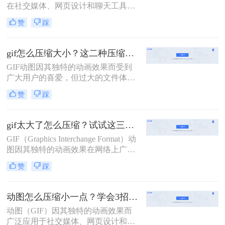
在社交媒体、网页设计和聊天工具中
方法来压缩GIF文件大小。
广泛应用。然而，动图文件往往较
赞
踩
大，影响加载速度和用户体验。那么
动图怎么压缩大小呢？本文将介绍两
种压缩动图大小的方法，帮助用户轻
gif怎么压缩大小？这二种压缩方法了解一下！
松优化动图文件。
GIF动图因其独特的动画效果而受到
广大用户的喜爱，但过大的文件体积
往往会带来存储和传输上的不便。因
赞
踩
此，压缩GIF动图大小成为了一个常
见的需求。那么gif怎么压缩大小呢？
本文将介绍两种压缩GIF动图大小的
gif太大了怎么压缩？试试这三种高效压缩方法！
方法。
GIF（Graphics Interchange Format）动
图因其独特的动画效果在网络上广泛
应用，但过大的文件体积往往会影响
赞
踩
加载速度和用户体验。因此，对GIF
文件进行压缩显得尤为重要。那么gif
太大了怎么压缩呢？本文将介绍三种
动图怎么压缩小一点？学会3招搞定压缩gif！
压缩GIF文件大小的方法。
动图（GIF）因其独特的动画效果而
广泛应用于社交媒体、网页设计和广