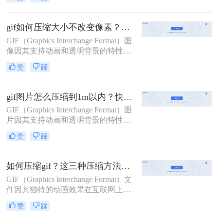
的宠儿。然而，随着图像质量的提升
和动图内容的丰富，GIF文件的体积
也越来越大，这不仅影响了加载速
gif如何压缩大小不改变像素？二种有效压缩方法详解分享！
度，还可能导致上传失败。因此，学
GIF（Graphics Interchange Format）图
会动图太大了怎么压缩，同时保持良
像因其支持动画和透明背景的特性，
好的视觉效果，显得尤为重要。本文
在互联网上得到了广泛应用。然而，
将介绍三种高效的GIF压缩方法，帮
赞
踩
GIF文件往往体积较大，这会影响网
助您轻松应对这一挑战。
页加载速度和用户体验。那么gif如何
压缩大小不改变像素呢？本文将介绍
gif图片怎么压缩到1m以内？快试试这二个压缩方法！
两种在不改变像素质量的前提下压缩
GIF（Graphics Interchange Format）图
GIF文件大小的方法。
片因其支持动画和透明背景的特性，
在网页、社交媒体和电子邮件中得到
赞
踩
了广泛应用。然而，GIF文件往往体
积较大，有时需要将其压缩到1M以内
以满足特定的使用需求。那么gif图片
如何压缩gif？这三种压缩方法快来学一下！
怎么压缩到1m以内呢？本文将介绍两
GIF（Graphics Interchange Format）文
种将GIF图片压缩至1M以内的方法。
件因其独特的动画效果在互联网上广
受欢迎，但在某些情况下，我们可能
赞
踩
需要对GIF文件进行压缩，以减少其