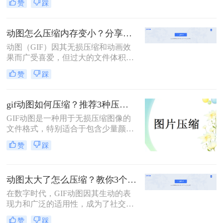
赞
踩
个领域的宠儿。然而，高质量的GIF
文件往往占用较大的存储空间，这不
仅影响了加载速度，还可能导致上传
动图怎么压缩内存变小？分享二个简单有效的操作方法！
失败。因此，学会gif大小怎么压缩，
动图（GIF）因其无损压缩和动画效
同时保持良好的视觉效果，显得尤为
果而广受喜爱，但过大的文件体积可
重要。本文将详细介绍两种高效的
能会占用过多存储空间，影响网页加
GIF压缩方法，帮助您轻松应对这一
赞
踩
载速度。那么动图怎么压缩内存变小
挑战。
呢？本文将介绍两种动图压缩内存的
方法。
gif动图如何压缩？推荐3种压缩方法
GIF动图是一种用于无损压缩图像的
文件格式，特别适合于包含少量颜色
且需要动画效果的图像。然而，过大
赞
踩
的GIF文件会占用更多的存储空间，
影响网页加载速度，甚至在某些情况
下导致传输问题。那么gif动图如何压
动图太大了怎么压缩？教你3个压缩方法！
缩呢？本文将介绍三种GIF动图压缩
的方法。
在数字时代，GIF动图因其生动的表
现力和广泛的适用性，成为了社交媒
体、网页设计、即时通讯等多个领域
赞
踩