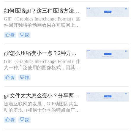
求。那么gif图片怎么压缩到2m以内
呢？本文将介绍两种有效的GIF图片
如何压缩gif？这三种压缩方法快来学一下！
压缩方法。
GIF（Graphics Interchange Format）文
件因其独特的动画效果在互联网上广
受欢迎，但在某些情况下，我们可能
赞
踩
需要对GIF文件进行压缩，以减少其
文件大小，从而加快网络传输速度和
提高加载效率。那么如何压缩gif呢？
gif怎么压缩变小一点？2种方法帮你轻松压缩
本文将介绍三种压缩GIF的方法。
GIF（Graphics Interchange Format）作
为一种广泛使用的图像格式，因其支
持动画和透明背景而深受欢迎。然
赞
踩
而，GIF文件往往因为包含大量颜色
信息和动画帧而体积较大，这可能会
影响网页加载速度或在社交媒体上分
gif文件太大怎么变小？分享两种方法详解！
享时的用户体验。那么gif怎么压缩变
随着互联网的发展，GIF动图因其生
小一点呢？本文将介绍两种实用的
动的表现力和易于分享的特点而广受
GIF压缩方法，帮助你将GIF文件变
欢迎。然而，较大的GIF文件不仅占
小，同时尽量保持图像质量。
赞
踩
用大量存储空间，还会拖慢网页加载
速度，影响用户体验。那么gif文件太