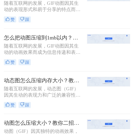
随着互联网的发展，GIF动图因其生
动的表现形式和易于分享的特点而广
受欢迎。然而，较大的GIF文件不仅
赞
踩
占用大量存储空间，还会拖慢网页加
载速度，影响用户体验。那么gif动图
太大怎么压缩变小呢？为了帮助您更
怎么把动图压缩到1mb以内？这4个压缩方法快来学！
有效地管理这些动态图像，本文将介
随着互联网的发展，GIF动图因其生
绍两种不同的方法来压缩GIF文件，
动的动画效果而成为信息传递和表达
使其体积变得更小，同时尽量保持原
情感的重要方式之一。然而，过大的
有的动画效果。
赞
踩
GIF文件不仅占用大量存储空间，还
可能导致网页加载缓慢或社交媒体平
台上传失败。因此，学会怎么把动图
动态图怎么压缩内存大小？教你两种实用的方法！
压缩到1mb以内变得尤为重要。本文
随着互联网的发展，动态图（GIF）
将介绍四种实用的方法，帮助您轻松
因其生动的表现力和广泛的兼容性而
地将GIF动图压缩到1MB以内。
受到越来越多用户的喜爱。然而，较
赞
踩
大的文件体积不仅增加了存储成本，
还可能影响网页加载速度和用户体
验。因此，掌握有效的GIF压缩技术
动图怎么压缩大小？教你二招压缩动图大小！
变得至关重要。那么动态图怎么压缩
动图（GIF）因其独特的动画效果，
内存大小呢？本文将介绍两种实用的