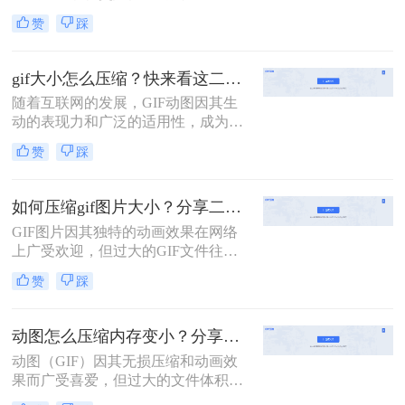
告宣传等领域。然而，动图文件过大
赞
踩
常常会带来加载缓慢、占用存储空间
等问题。那么动图怎么压缩小一点
呢？本文将介绍三种实用的动图压缩
gif大小怎么压缩？快来看这二个高效压缩方法！
方法，旨在帮助用户轻松减小动图文
随着互联网的发展，GIF动图因其生
件大小，同时保持较好的图像质量。
动的表现力和广泛的适用性，成为了
社交媒体、网页设计、即时通讯等多
赞
踩
个领域的宠儿。然而，高质量的GIF
文件往往占用较大的存储空间，这不
仅影响了加载速度，还可能导致上传
如何压缩gif图片大小？分享二个实用压缩方法！
失败。因此，学会gif大小怎么压缩，
GIF图片因其独特的动画效果在网络
同时保持良好的视觉效果，显得尤为
上广受欢迎，但过大的GIF文件往往
重要。本文将详细介绍两种高效的
会影响加载速度和用户体验。那么如
GIF压缩方法，帮助您轻松应对这一
赞
踩
何压缩gif图片大小呢？为了优化GIF
挑战。
图片的大小，本文将介绍两种有效的
压缩方法。
动图怎么压缩内存变小？分享二个简单有效的操作方法！
动图（GIF）因其无损压缩和动画效
果而广受喜爱，但过大的文件体积可
能会占用过多存储空间，影响网页加