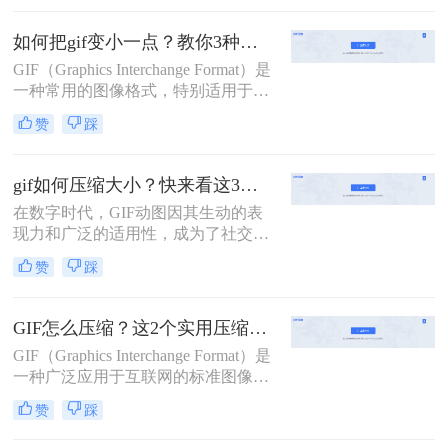
两种将GIF压缩至10M以下的方法，
帮助你轻松优化GIF图片。
如何把gif变小一点？教你3种压缩gif大小方法！
GIF（Graphics Interchange Format）是
一种常用的图像格式，特别适用于网
络上的动画和图标。然而，GIF文件
赞
踩
有时会非常大，这不仅会拖慢网页加
载速度，还会占用宝贵的存储空间。
那么如何把gif变小一点呢？本文将介
gif如何压缩大小？快来看这3个压缩方法！
绍三种实用的方法，帮助你把GIF文
在数字时代，GIF动图因其生动的表
件变小，同时尽量保持其画质。
现力和广泛的适用性，成为了社交媒
体、网页设计、即时通讯等多个领域
赞
踩
的宠儿。然而，随着图像质量的提升
和动图内容的丰富，GIF文件的体积
也越来越大，这不仅影响了加载速
GIF怎么压缩？这2个实用压缩方法了解一下！
度，还可能导致上传失败。因此，学
GIF（Graphics Interchange Format）是
会gif如何压缩大小，同时保持良好的
一种广泛应用于互联网的标准图像格
视觉效果，显得尤为重要。本文将介
式，因其支持动画和无损压缩而备受
绍三种高效的GIF压缩方法，帮助您
赞
踩
青睐。然而，高质量的GIF动图往往
轻松应对这一挑战。
占用较大的存储空间，这在进行网络