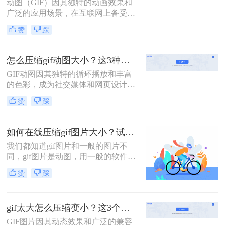
动图（GIF）因其独特的动画效果和
绍两种不同的方法来压缩GIF文件，
广泛的应用场景，在互联网上备受欢
使其体积变得更小，同时尽量保持原
迎。然而，当动图文件过大时，不仅
有的动画效果。
赞
踩
会影响加载速度，还可能因文件体积
过大而无法在某些平台上上传或分
享。那么动图过大如何压缩呢？本文
怎么压缩gif动图大小？这3种方法帮你压缩！
将介绍三种压缩动图文件的有效方
GIF动图因其独特的循环播放和丰富
法。
的色彩，成为社交媒体和网页设计中
不可或缺的元素。然而，过大的GIF
赞
踩
文件不仅会增加加载时间，还可能影
响用户体验。那么怎么压缩gif动图大
小呢？本文将介绍三种压缩GIF动图
如何在线压缩gif图片大小？试试这个方法！
大小的方法。
我们都知道gif图片和一般的图片不
同，gif图片是动图，用一般的软件压
缩gif图片，压缩完图片就不会动了，
赞
踩
所以压缩gif图片还真不是件简单的事
情。既要压缩图片又要保持图片稳
定，不被破坏，其实我们网上搜索就
gif太大怎么压缩变小？这3个压缩方法快来学！
能找到很多在线压缩工具，可以实现
在线压缩gif图片大小，下面给大家推
GIF图片因其动态效果和广泛的兼容