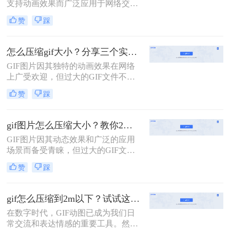
支持动画效果而广泛应用于网络交
流、社交媒体和网页设计中。然而，
赞
踩
有时我们会遇到GIF文件体积过大的
问题，这不仅会占用更多的存储空
间，还可能影响加载速度和用户体
怎么压缩gif大小？分享三个实用方法详解！
验。那么gif太大了怎么缩小呢？本文
GIF图片因其独特的动画效果在网络
将介绍两种缩小GIF大小的有效方
上广受欢迎，但过大的GIF文件不仅
法。
会增加加载时间，还可能导致在传输
赞
踩
过程中出现错误。那么怎么压缩gif大
小呢？本文将介绍三种有效的压缩方
法。
gif图片怎么压缩大小？教你2种简单好用压缩方法！
GIF图片因其动态效果和广泛的应用
场景而备受青睐，但过大的GIF文件
可能会给存储和传输带来不便。因
赞
踩
此，学会如何压缩GIF图片大小变得
尤为重要。那么gif图片怎么压缩大小
呢？本文将介绍两种常用的GIF图片
gif怎么压缩到2m以下？试试这二种压缩方法！
压缩方法。
在数字时代，GIF动图已成为我们日
常交流和表达情感的重要工具。然