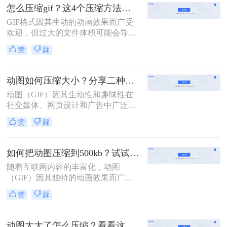
大怎么变小呢？本文将介绍两种不同
怎么压缩gif？这4个压缩方法快来学！
的方法来压缩GIF文件，使其体积变
GIF格式因其生动的动画效果而广受
得更小，同时尽量保持原有的动画效
欢迎，但过大的文件体积可能会导致
果。
网页加载速度变慢，影响用户体验。
赞
踩
因此，掌握怎么压缩gif至关重要。本
文将介绍四种实用且高效的GIF压缩
方法。
动图如何压缩大小？分享二种实用压缩方法！
动图（GIF）因其生动性和趣味性在
社交媒体、网页设计和广告中广泛应
用。然而，动图文件往往较大，会影
赞
踩
响加载速度和用户体验。因此，压缩
动图大小成为一个必要的步骤。那么
动图如何压缩大小呢？本文将介绍两
如何把动图压缩到500kb？试试这二种压缩方法！
种动图压缩方法。
随着互联网内容的丰富化，动图
（GIF）因其独特的动画效果而广受
欢迎。然而，过大的文件体积不仅影
赞
踩
响加载速度，还可能限制其在某些平
台上的使用。那么如何把动图压缩到
500kb呢？本文将介绍两种将动图压
动图太大了怎么压缩？看看这三种高效方法详解！