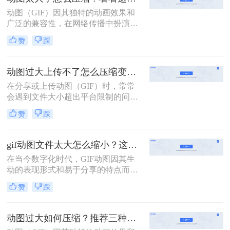
缩到500KB的方法。
动图（GIF）因其独特的动画效果和
广泛的兼容性，在网络传播中扮演着
重要角色。然而，过大的动图文件不
赞
踩
仅会影响加载速度，还可能占用过多
存储空间。那么动图太大了怎么压缩
呢？本文将介绍三种动图压缩方法，
动图过大上传不了怎么压缩变小？两招教你轻松压缩！
旨在帮助你轻松减小动图文件大小，
在分享或上传动图（GIF）时，常常
同时尽量保持其视觉质量。
会遇到文件大小超出平台限制的问
题。为了解决这个问题，我们需要对
赞
踩
动图进行压缩以减小其文件大小。那
么动图过大上传不了怎么压缩变小
呢？别担心，本文将为你介绍两种简
gif动图文件太大怎么缩小？这二个压缩方法快学起来！
单有效的动图压缩方法，帮助你轻松
在当今数字化时代，GIF动图因其生
解决这一困扰。
动的表现形式和易于分享的特点而广
受欢迎。然而，较大的GIF文件不仅
赞
踩
占用大量存储空间，还会拖慢网页加
载速度，影响用户体验。那么gif动图
文件太大怎么缩小呢？为了帮助您更
动图过大如何压缩？推荐三种高效压缩方法！
有效地管理这些动态图像，本文将介