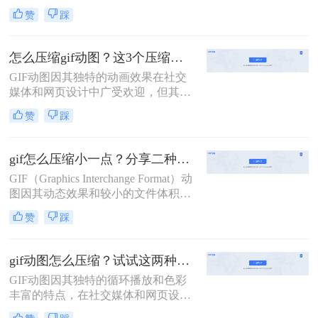
而，随着网络带宽和存储空间的限
赞
踩
制，gif怎么压缩到2m以下，成为了一
个亟待解决的问题。本文将介绍两种
有效的方法来帮助您将GIF文件压缩
怎么压缩gif动图？这3个压缩方法推荐给你！
到2M以下。
GIF动图因其独特的动画效果在社交
媒体和网页设计中广受欢迎，但其较
大的文件体积有时会带来加载慢、流
赞
踩
量消耗多等问题。那么怎么压缩gif动
图呢？本文将介绍三种压缩GIF动图
的方法。
gif怎么压缩小一点？分享二种压缩动图的方法！
GIF（Graphics Interchange Format）动
图因其动态效果和较小的文件体积而
广受欢迎，但在社交媒体和网页设计
赞
踩
中，过大的GIF文件往往会导致加载
速度慢、流量消耗多等问题。那么gif
怎么压缩小一点呢？本文将介绍两种
gif动图怎么压缩？试试这两种高效方法！
有效的方法，帮助您轻松压缩GIF文
GIF动图因其独特的循环播放和色彩
件，减小文件大小，同时保持动画效
丰富的特点，在社交媒体和网页设计
果。
中广泛应用。然而，较大的GIF文件