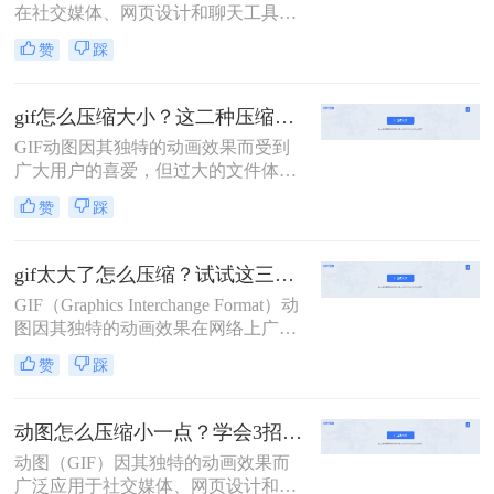
在社交媒体、网页设计和聊天工具中
方法来压缩GIF文件大小。
广泛应用。然而，动图文件往往较
赞
踩
大，影响加载速度和用户体验。那么
动图怎么压缩大小呢？本文将介绍两
种压缩动图大小的方法，帮助用户轻
gif怎么压缩大小？这二种压缩方法了解一下！
松优化动图文件。
GIF动图因其独特的动画效果而受到
广大用户的喜爱，但过大的文件体积
往往会带来存储和传输上的不便。因
赞
踩
此，压缩GIF动图大小成为了一个常
见的需求。那么gif怎么压缩大小呢？
本文将介绍两种压缩GIF动图大小的
gif太大了怎么压缩？试试这三种高效压缩方法！
方法。
GIF（Graphics Interchange Format）动
图因其独特的动画效果在网络上广泛
应用，但过大的文件体积往往会影响
赞
踩
加载速度和用户体验。因此，对GIF
文件进行压缩显得尤为重要。那么gif
太大了怎么压缩呢？本文将介绍三种
动图怎么压缩小一点？学会3招搞定压缩gif！
压缩GIF文件大小的方法。
动图（GIF）因其独特的动画效果而
广泛应用于社交媒体、网页设计和广