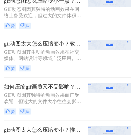
gif动态图怎么压缩变小一点？分享二种实用压缩方法！
GIF动态图因其独特的动画效果在网
络上备受欢迎，但过大的文件体积往
往会影响加载速度和用户体验。因
赞
踩
此，将GIF动态图压缩变小成为了一
个重要的需求。那么gif动态图怎么压
缩变小一点呢？本文将介绍两种压缩
gif动图太大怎么压缩变小？教你二招高效压缩！
GIF动态图的方法。
GIF动图因其生动的动画效果在社交
媒体、网站设计等领域广泛应用。然
而，由于GIF文件通常包含大量的帧
赞
踩
数，文件大小往往较大，这不仅影响
了网页的加载速度，还可能导致存储
空间的浪费。那么gif动图太大怎么压
如何压缩gif画质又不受影响？学会二招搞定压缩！
缩变小呢？本文将介绍两种高效的
GIF动图因其独特的动画效果而广受
GIF压缩方法，帮助你在不损失画质
欢迎，但过大的文件大小往往会影响
的前提下减小文件大小。
加载速度和分享体验。如何压缩gif画
赞
踩
质又不受影响，成为了许多用户关注
的问题。本文将介绍二种压缩GIF动
图的方法，旨在帮助你在不损失画质
gif动图太大怎么压缩变小？推荐二个压缩方法！
的情况下减小文件大小。