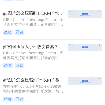
的宠儿。然而，随着图像质量的提升
和动图内容的丰富，GIF文件的体积
也越来越大，这不仅影响了加载速
gif图片怎么压缩到1m以内？快试试这二个压缩方法！
度，还可能导致上传失败。因此，学
GIF（Graphics Interchange Format）图
会动图太大了怎么压缩，同时保持良
片因其支持动画和透明背景的特性，
好的视觉效果，显得尤为重要。本文
在网页、社交媒体和电子邮件中得到
将介绍三种高效的GIF压缩方法，帮
赞
踩
了广泛应用。然而，GIF文件往往体
助您轻松应对这一挑战。
积较大，有时需要将其压缩到1M以内
以满足特定的使用需求。那么gif图片
gif如何压缩大小不改变像素？二种有效压缩方法详解分享！
怎么压缩到1m以内呢？本文将介绍两
GIF（Graphics Interchange Format）图
种将GIF图片压缩至1M以内的方法。
像因其支持动画和透明背景的特性，
在互联网上得到了广泛应用。然而，
赞
踩
GIF文件往往体积较大，这会影响网
页加载速度和用户体验。那么gif如何
压缩大小不改变像素呢？本文将介绍
gif图片怎么压缩到2m以内？教你二种实用压缩方法！
两种在不改变像素质量的前提下压缩
在数字时代，GIF图片因其动态效果
GIF文件大小的方法。
和较小的文件体积而广受欢迎。然
而，有时我们需要将GIF图片压缩到
赞
踩
2M以内以满足特定的上传或分享需