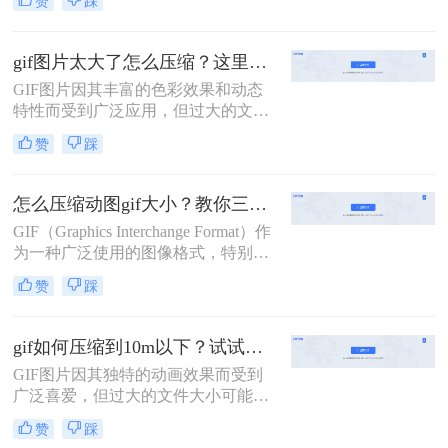
赞
踩
不仅会增加加载时间，还可能影响用
户体验。因此，压缩GIF动图成为一
项重要的任务。那么gif动图怎么压缩
gif图片太大了怎么压缩？这里有3个方法教你轻松压缩！
呢？本文将介绍两种压缩GIF动图的
GIF图片因其丰富的色彩效果和动态
方法。
特性而受到广泛应用，但过大的文件
大小可能拖慢加载速度，影响用户体
赞
踩
验。那么gif图片太大了怎么压缩呢？
本文将介绍三种GIF图片压缩方法。
怎么压缩动图gif大小？教你三种常用压缩方法！
GIF（Graphics Interchange Format）作
为一种广泛使用的图像格式，特别擅
长于存储动态图像，即动图。然而，
赞
踩
GIF文件有时会变得非常大，这会影
响网络加载速度和存储空间。为了解
决怎么压缩动图gif大小问题，本文将
gif如何压缩到10m以下？试试这二种压缩方法！
介绍三种压缩动图GIF大小的方法。
GIF图片因其独特的动画效果而受到
广泛喜爱，但过大的文件大小可能会
给网页加载和分享带来不便。那么gif
赞
踩
如何压缩到10m以下呢？本文将介绍