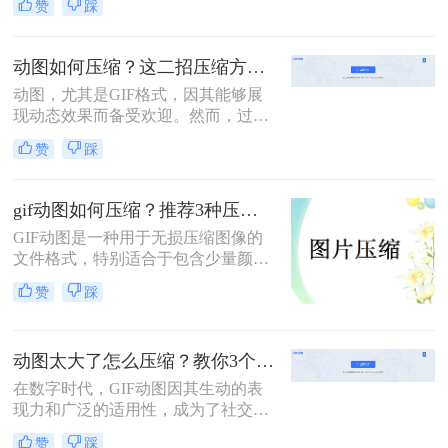
赞
踩
载速度。那么动图怎么压缩内存变小
呢？本文将介绍两种动图压缩内存的
方法。
动图如何压缩？这二招压缩方法值得看！
动图，尤其是GIF格式，因其能够展
现动态效果而备受欢迎。然而，过大
的动图文件可能会占用较多存储空
赞
踩
间，影响网页加载速度。因此，压缩
动图文件变得尤为重要。那么动图如
何压缩呢？本文将介绍两种动图压缩
gif动图如何压缩？推荐3种压缩方法
的方法。
GIF动图是一种用于无损压缩图像的
文件格式，特别适合于包含少量颜色
且需要动画效果的图像。然而，过大
赞
踩
的GIF文件会占用更多的存储空间，
影响网页加载速度，甚至在某些情况
下导致传输问题。那么gif动图如何压
动图太大了怎么压缩？教你3个压缩方法！
缩呢？本文将介绍三种GIF动图压缩
的方法。
在数字时代，GIF动图因其生动的表
现力和广泛的适用性，成为了社交媒
体、网页设计、即时通讯等多个领域
赞
踩