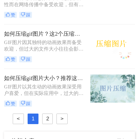
荐一款在线压缩gif图片大小的工具，
性而在网络传播中备受欢迎，但有时
希望能够帮助到你吧。
过大的GIF文件会影响加载速度和用
赞
踩
户体验。那么gif太大怎么压缩变小
呢？本文将介绍三种将GIF图片压缩
变小的方法，帮助读者轻松解决GIF
如何压缩gif图片？这2个压缩方法快来学！
文件过大的问题。
GIF图片因其独特的动画效果而备受
欢迎，但过大的文件大小往往会影响
加载速度和分享体验。那么如何压缩
赞
踩
gif图片呢？本文将介绍两种压缩GIF
图片的方法，帮助你轻松优化GIF文
件。
如何压缩gif图片大小？推荐这4个压缩方法！
GIF图片以其生动的动画效果深受用
户喜爱，但在实际应用中，过大的文
件大小常常成为一大困扰。无论是为
赞
踩
了提高网页加载速度，还是为了适应
社交媒体平台的文件大小限制，学会
<
1
2
>
如何压缩gif图片大小显得尤为重要。
本文将介绍四种高效的方法，帮助你
在不牺牲画质的前提下减小GIF文件
的大小。