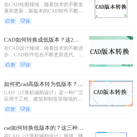
兼容的问题。那么，cad图纸版本太高
在CAD绘图领域，随着技术的不断发
如何转换呢？本文将为您介绍几种实
展和更新，新版本的CAD软件不断涌
用的转换方法。
现，它们带来了更为丰富的功能和更
赞
踩
高的绘图效率。然而，在实际工作
中，由于各种原因，我们有时需要将
高版本的CAD文件转换为低版本，以
CAD如何转换成低版本？这2个方法一定要学会！
便在旧版本的CAD软件中打开和编
在CAD设计领域，随着技术的不断进
辑。那么CAD高版本转低版本怎么转
步，CAD软件也在不断更新迭代。然
呢？本文将详细介绍CAD高版本转低
而，在实际工作中，我们经常会遇到
版本的转换方法，帮助您轻松应对这
赞
踩
需要在不同版本的CAD软件之间转换
一需求。
文件的情况。尤其是在一些老旧的设
备或系统上，只能运行低版本的CAD
如何把cad高版本转为低版本？学会这两个方法就够了！
软件。因此，将高版本的CAD文件转
CAD（计算机辅助设计）是一种广泛
换成低版本成为了一个常见的需求。
应用于工程、建筑和制造等领域的设
本文将详细介绍CAD如何转换成低版
计软件。在使用CAD软件时，有时候
本，帮助您轻松应对这一挑战。
赞
踩
我们需要将高版本的CAD文件转换为
低版本的文件，以便与其他使用低版
本CAD软件的人进行共享和协作。那
cad如何转换低版本的？这三种办法帮你轻松解决！
么如何把CAD高版本转为低版本呢？
在CAD（计算机辅助设计）领域，随