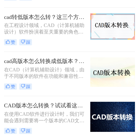
使用不同版本的CAD软件，文件版本
不兼容的问题时有发生。那么cad版本
怎么转换低版本呢？本文将详细介绍
cad转低版本怎么转？这三个方法都可以转换版本！
三种将CAD文件版本转换为低版本的
在工程设计领域，CAD（计算机辅助
方法。
设计）软件扮演着至关重要的角色。
然而，由于不同版本的CAD软件之间
赞
踩
存在兼容性问题，有时我们需要将高
版本的CAD文件转换为低版本，以便
在旧版本的软件中打开和编辑。那么
cad高版本怎么转换成低版本？为你带来3个好用的方法！
CAD转低版本怎么转呢？本文将为您
在CAD（计算机辅助设计）领域，由
介绍几种将CAD文件转换为低版本的
于不同版本的软件在功能和兼容性上
方法，帮助您解决兼容性问题。
存在差异，有时我们需要将高版本的
赞
踩
CAD文件转换为低版本，以便在旧版
本的CAD软件中打开或编辑。那么
cad高版本怎么转换成低版本呢？以下
CAD版本怎么转换？试试看这三个方法！
是一些常用的方法来实现CAD高版本
​在使用CAD软件进行设计时，我们可
到低版本的转换。
能会遇到需要将一个版本的CAD文件
转换为另一个版本的情况。这可能是
赞
踩
因为不同的软件版本具有不同的功能