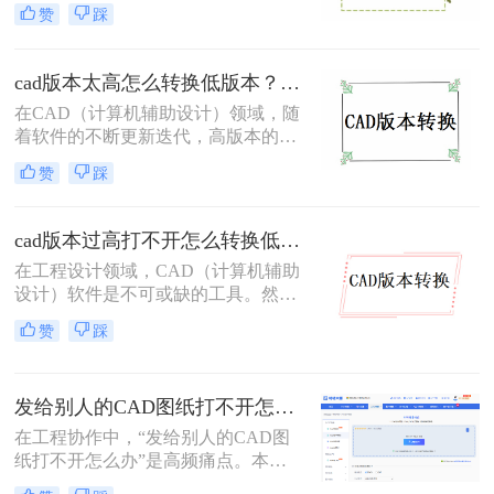
然而，有时我们需要将高版本的CAD
解决这一问题。
赞
踩
文件转换为低版本，以便在不同版本
的CAD软件中打开或编辑。那么cad
如何转换为低版本图呢？本文将介绍
cad版本太高怎么转换低版本？分享二个高效实用方法！
三种将CAD文件转换为低版本的方
在CAD（计算机辅助设计）领域，随
法。
着软件的不断更新迭代，高版本的
CAD文件有时需要在低版本的软件中
赞
踩
打开或编辑。这时，就需要将高版本
的CAD文件转换为低版本。那么cad
版本太高怎么转换低版本呢？本文将
cad版本过高打不开怎么转换低版本？这3个方法快来试试！
介绍两种常用的CAD版本转换方法。
在工程设计领域，CAD（计算机辅助
设计）软件是不可或缺的工具。然
而，随着软件版本的更新迭代，有时
赞
踩
我们可能会遇到高版本CAD文件在低
版本软件中无法打开的问题。那么cad
版本过高打不开怎么转换低版本呢？
发给别人的CAD图纸打不开怎么办？CAD版本转换5种有效方法！
本文将介绍三种将高版本CAD文件转
换为低版本的方法，帮助大家轻松解
在工程协作中，“发给别人的CAD图
决这一难题。
纸打不开怎么办”是高频痛点。本文
聚焦CAD版本转换核心解决方案，所