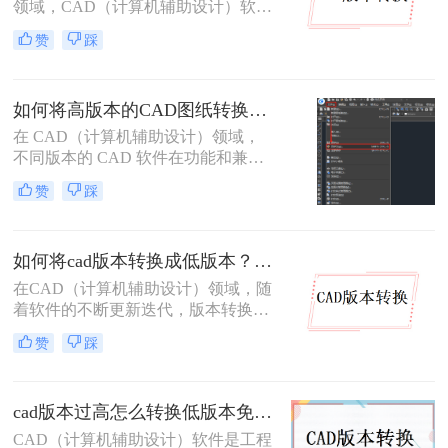
领域，CAD（计算机辅助设计）软件
被广泛应用于二维和三维设计工作。
赞
踩
然而，不同版本的 CAD 软件之间存
在兼容性问题——高版本软件可以打
开低版本文件，但低版本软件却无法
如何将高版本的CAD图纸转换成低版本的CAD图纸？3种实用方法对比！
直接打开高版本文件。当我们需要将
图纸分享给使用旧版 CAD 的合作伙
在 CAD（计算机辅助设计）领域，
伴或客户时，将 CAD 文件降低版本
不同版本的 CAD 软件在功能和兼容
保存就显得尤为重要。那么CAD 如
性上存在差异。高版本 CAD 绘制的
赞
踩
何降低版本保存呢？本文从转换精
图纸，低版本软件往往无法直接打
度、操作难度、批量能力、隐私安全
开，这给图纸协作与交付带来不少困
四个维度，对比三种主流方案，帮助
扰。因此，将高版本 CAD 图纸转换
您根据实际场景快速做出选择。
如何将cad版本转换成低版本？分享二种方法给你！3秒实现~！
为低版本 成为设计师的常见需求。本
文从 转换精度、操作难度、批量能
在CAD（计算机辅助设计）领域，随
力、隐私安全 四个维度，对比三种主
着软件的不断更新迭代，版本转换成
流方案，帮助您根据实际场景快速选
为了一个常见的需求。特别是在需要
赞
踩
择。
将高版本的CAD文件与旧版软件或不
同操作系统上的用户共享时，将CAD
版本转换成低版本显得尤为重要。那
cad版本过高怎么转换低版本免费？这二个方法了解一下！
么如何将cad版本转换成低版本呢？本
文将介绍两种将CAD版本转换成低版
CAD（计算机辅助设计）软件是工程