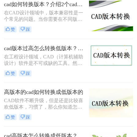
cad如何转换版本？介绍2个cad版本转换方法！
本，导致无法直接打开高版本的CAD
文件。此时，将CAD高版本转换成低
在CAD设计领域中，版本兼容性是一
版本就显得尤为重要。那么怎么从
个常见的问题。当你需要在不同版本
CAD高版本转换成低版本呢？本文将
的CAD软件之间进行文件转换时，可
赞
踩
介绍几种将CAD高版本转换成低版本
能会遇到一些困扰。那么cad如何转换
的方法，帮助您解决版本兼容性问
版本呢？本文将介绍两种简单而可靠
题。
的方法，帮助你解决CAD版本转换的
cad版本过高怎么转换低版本？教你二个小妙招轻松搞定！
问题。
在工程设计领域，CAD（计算机辅助
设计）软件是不可或缺的工具。然
而，随着技术的不断进步，CAD软件
赞
踩
也在不断更新换代。有时，我们可能
会遇到需要使用较低版本的CAD软件
打开或编辑文件的情况，这时就需要
高版本的cad如何转换成低版本的
将高版本的CAD文件转换为低版本。
CAD软件不断升级，但是还是比较喜
那么CAD版本过高怎么转换低版本
欢低版本，习惯了，那么你知道怎么
呢？本文将介绍几种常见的CAD版本
高版本的cad如何转换成低版本的吗？
转换方法，帮助您轻松应对这一问
赞
踩
今天我们来谈谈如何cad版本转换器，
题。
有需要的朋友赶紧看起来，并分享给
你的朋友，希望能帮助到大家哦。
cad高版本怎么转换成低版本？推荐这三种方法给大家！