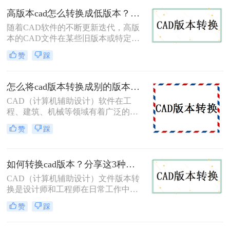
文件，或者为了与团队成员共享文件
高版本cad怎么转换成低版本？这三个转换方法非常简单！
而需要降低版本。那么cad高版本转低
版本怎么转呢？下面，我们将详细介
随着CAD软件的不断更新迭代，高版
绍几种CAD高版本转低版本的方法。
本的CAD文件在某些旧版本或特定需
求的场景下可能无法直接打开或编
赞
踩
辑。因此，将高版本CAD转换成低版
本成为了一个常见的需求。那么高版
本cad怎么转换成低版本呢？下面将详
怎么将cad版本转换成别的版本？分享3个简单转换方法！
细介绍几种将高版本CAD转换成低版
CAD（计算机辅助设计）软件在工
本的方法，供您参考。
程、建筑、机械等领域有着广泛的应
用。然而，由于不同版本的CAD软件
赞
踩
之间存在兼容性问题，因此，将CAD
文件从一个版本转换为另一个版本成
为了许多用户面临的需求。本文将详
如何转换cad版本？分享这3种简单的方法！
细介绍怎么将cad版本转换成别的版
本。
CAD（计算机辅助设计）文件版本转
换是设计师和工程师在日常工作中经
常遇到的需求。随着CAD软件的不断
赞
踩
更新和发展，有时我们需要将旧版本
的CAD文件转换为新版本，以便在新