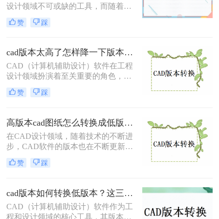
本的方法。
设计领域不可或缺的工具，而随着软
件版本的更新迭代，有时我们需要将
赞
踩
高版本的CAD文件转换为低版本，以
便与旧系统或团队成员兼容。那么cad
版本过高怎么转换低版本免费呢？本
cad版本太高了怎样降一下版本？试试这两种有效的方法！
文将介绍两种免费将CAD版本从高转
CAD（计算机辅助设计）软件在工程
低的方法。
设计领域扮演着至关重要的角色，而
由于软件版本的不断更新，有时我们
赞
踩
需要将高版本的CAD文件转换为低版
本以便与旧系统或团队成员兼容。那
么cad版本太高了怎样降一下版本呢？
高版本cad图纸怎么转换成低版本？有这4种方法可以快速转换！
本文将介绍两种将CAD版本降级的方
在CAD设计领域，随着技术的不断进
法。
步，CAD软件的版本也在不断更新。
然而，由于某些特定的工作需求或设
赞
踩
备限制，我们有时需要将高版本的
CAD图纸转换为低版本，以确保图纸
在旧版本的CAD软件中能够正常打开
cad版本如何转换低版本？这三个转换方法，你一定要学会！
和编辑。那么高版本cad图纸怎么转换
CAD（计算机辅助设计）软件作为工
成低版本呢？本文将详细介绍四种将
程和设计领域的核心工具，其版本迭
高版本CAD图纸转换为低版本的方