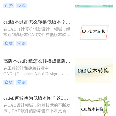
为了一个常见的需求。无论是出于兼
赞
踩
容性、文件格式要求，还是为了与旧
版软件保持一致，CAD版本转换都显
得尤为重要。那么cad版本怎样转换
cad版本过高怎么转换低版本？分享3种高效转换方法！
呢？本文将介绍三种CAD版本转换的
在CAD（计算机辅助设计）领域，经
方法。
常遇到高版本CAD文件在低版本软件
中无法打开或编辑的情况。这通常是
赞
踩
因为高版本CAD可能新增了一些功能
和数据格式，导致低版本软件无法识
别。因此，将高版本CAD文件转换为
高版本cad图纸怎么转换成低版本图纸？快来试一试这二种方法吧！
低版本变得尤为重要。那么cad版本过
高怎么转换低版本呢？本文将介绍三
在工程设计和建筑行业中，
种将CAD高版本转换为低版本的高效
CAD（Computer-Aided Design，计算
方法。
机辅助设计）文件的版本兼容性问题
赞
踩
时常出现。高版本的CAD图纸在低版
本的CAD软件中可能无法打开，这给
文件的共享和协作带来了不便。那么
cad如何转换为低版本图？这3个方法了解一下！
高版本cad图纸怎么转换成低版本图纸
在CAD设计领域，随着技术的不断发
呢？本文将介绍两种将高版本CAD图
展，CAD软件的版本也在不断更新。
纸转换为低版本的方法，帮助您轻松