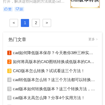
换方法，包括使用原CAD软件、第三
打开，解决这些问题的方法就是cad版
方转换工具以及在线转换服务。
本太高怎么转换低版本，那么你知道
赞
踩
怎么cad版本转换器吗？如果不知道，
那就和小编一起来了解一下吧，下次
遇到同样的问题就知道怎么解决了。
<
1
2
>
热门文章
更多 >
1
cad如何降低版本保存？今天教你3种三种实用方法对比！
2
如何将高版本的CAD图纸转换成低版本的CAD图纸？3种实用方法对比！
3
CAD版本怎么转换？试试看这三个方法！
4
cad转低版本怎么转？这三个方法都可以转换版本！
5
cad版本如何转换低版本？这三个转换方法，你一定要学会！
6
cad版本太高怎么降？分享4个实用方法！