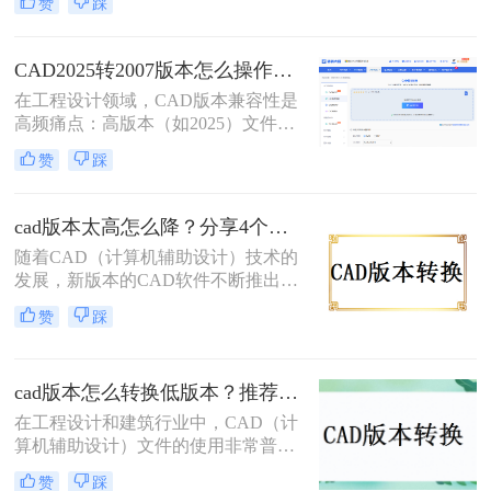
赞
踩
有方法均经2026年实测验证。特别强
调：在线工具存在数据上传风险，敏
感图纸必须使用Autodesk官方本地功
CAD2025转2007版本怎么操作？5种安全有效方法实测（2026年最新版）!
能！
在工程设计领域，CAD版本兼容性是
高频痛点：高版本（如2025）文件无
法被超低版本（2007）打开，导致协
赞
踩
作中断、进度延误。特别强调：2007
是超老旧版本（2007年发布），仅限
必要场景使用。那么CAD2025转2007
cad版本太高怎么降？分享4个实用方法！
版本怎么操作呢？本文聚焦CAD
随着CAD（计算机辅助设计）技术的
2025转2007核心解决方案，严格区分
发展，新版本的CAD软件不断推出，
安全使用场景，助您安全高效完成转
带来了更多的功能和优化。然而，这
换！
赞
踩
也意味着高版本的CAD文件可能无法
在旧版本的CAD软件中正确打开或编
辑。为了确保兼容性，有时需要将
cad版本怎么转换低版本？推荐这3种方法给大家！
CAD文件的版本降低。那么cad版本
太高怎么降呢？本文将介绍四种有效
在工程设计和建筑行业中，CAD（计
的方法来实现这一目标。
算机辅助设计）文件的使用非常普
遍。然而，由于不同项目和团队可能
赞
踩