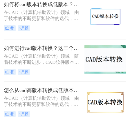
版本的软件中打开和编辑。那么如何
如何将cad版本转换成低版本？教你三个小妙招轻松搞定！
转换CAD版本呢？本文将详细介绍三
在CAD（计算机辅助设计）领域，由
种CAD版本转换的方法，帮助您轻松
于技术的不断更新和软件的迭代，我
完成版本转换。
们有时需要将CAD文件从高版本转换
赞
踩
为低版本，以便在旧版本的CAD软件
中打开和编辑。那么如何将CAD版本
转换成低版本呢？以下将详细介绍三
如何进行cad版本转换？这三个方法了解一下！
种常用的方法，帮助您轻松完成CAD
版本的转换。
在CAD（计算机辅助设计）领域，随
着技术的不断进步，CAD软件版本不
断更新，这导致了不同版本之间的兼
赞
踩
容性问题。为了确保设计数据的准确
性和完整性，避免不必要的错误和成
本，提高工作效率，CAD版本转换成
怎么从cad高版本转换成低版本？教你四个小妙招轻松搞定！
为了一个必要的步骤。本文将详细介
在CAD（计算机辅助设计）领域，由
绍如何进行cad版本转换的方法，并提
于技术的不断更新和软件的迭代，我
供一些实用的技巧。
们常常会遇到CAD文件版本不兼容的
赞
踩
问题。特别是在项目合作、文件传输
或软件升级后，CAD文件的接收者可
能使用的CAD版本低于发送者的版