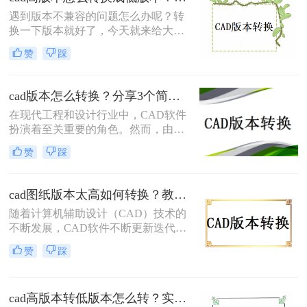
遇到版本不兼容的问题怎么办呢？转
换一下版本就好了，今天就来给大家
讲讲cad高版本怎么转换成低版本的事
赞
踩
项，工作中经常会遇到这样的问题，
当我们因为版本问题打不开文档时，
最好的方法就是转换一下版本，那么
cad版本怎么转换？分享3个简单方法，轻松无损转换！
具体要怎么#other#呢？下面就一起来
在现代工程和设计行业中，CAD软件
了解一下吧。
扮演着至关重要的角色。然而，由于
不同的CAD软件使用不同的文件格
赞
踩
式，将文件从一个CAD版本转换到另
一个版本可能会带来很多麻烦。幸运
的是，我们有几种方法可以轻松地完
cad图纸版本太高如何转换？教你三个小妙招轻松搞定！
成这个转换过程，并确保文件在不同
随着计算机辅助设计（CAD）技术的
的CAD软件中无缝地运行。那么CAD
不断发展，CAD软件不断更新迭代，
版本怎么转换呢？在本文中，我们将
每个新版本都带来了更强大的功能和
介绍三种最常用的CAD版本转换方
赞
踩
更高的工作效率。然而，这也导致了
法，以帮助您更好地处理CAD文件。
一个问题：当使用较新版本的CAD软
件创建的图纸需要在旧版本的CAD软
cad高版本转低版本怎么转？实用的版本转换方法来了！
件中打开或编辑时，就会遇到版本不