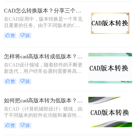
和兼容性，或者是因为我们需要将文
件与使用不同版本CAD软件的用户共
CAD怎么转换版本？分享三个简单转换方法！
享。下面，我将介绍几种常见的CAD
在CAD应用中，版本转换是一个常见
版本怎么转换方法。
且重要的任务。由于不同版本的CAD
软件可能具有不同的文件格式和功
赞
踩
能，因此需要将文件从一个版本转换
为另一个版本，以满足不同的需求。
那么CAD怎么转换版本呢？本文将介
怎样将cad高版本转成低版本？分享3种实用的方法~！
绍三种实用的cad版本转换方法，帮助
您轻松完成转换工作。
在CAD设计领域，随着软件的不断更
新迭代，用户经常会遇到需要将高版
本的CAD文件转换为低版本以便在不
赞
踩
同版本的CAD软件中打开或共享的情
况。那么怎样将cad高版本转成低版本
呢？本文将详细介绍几种将CAD高版
如何把cad高版本转为低版本？这3个方法轻松转换cad图纸版本！
本转换成低版本的方法，帮助用户轻
在CAD（计算机辅助设计）领域，由
松应对这一需求。
于不同版本的软件在功能和兼容性上
存在差异，有时需要将高版本的CAD
赞
踩
文件转换为低版本以确保其能在特定
版本的软件上正确打开和编辑。那么