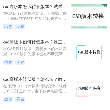
如何把cad高版本转为低版本呢？以下
cad高版本怎么转低版本？试试看这三个方法！
是一些常用的方法来实现CAD高版本
在CAD（计算机辅助设计）领域，由
到低版本的转换。
于不同版本的软件在功能和兼容性上
的差异，经常需要将高版本的CAD文
赞
踩
件转换为低版本以满足特定的软件版
本要求或确保文件在不同环境中的兼
容性。那么cad高版本怎么转低版本
cad高版本如何转低版本？这三种方法很好用！
呢？以下将详细介绍几种将CAD高版
在CAD设计领域，随着技术的不断发
本转换为低版本的方法。
展，CAD软件的版本也在不断更新。
然而，由于各种原因，我们有时需要
赞
踩
将高版本的CAD文件转换为低版本，
以便在旧版本的CAD软件或特定的环
境中打开和编辑。那么cad高版本如何
cad高版本转低版本怎么转？教你3个小妙招轻松搞定！
转低版本呢？本文将详细介绍CAD高
版本转低版本的几种方法，帮助大家
在使用CAD（计算机辅助设计）软件
高效、准确地完成这一操作。
进行设计工作时，由于各种实际需
求，我们常常需要将CAD文件从高版
赞
踩
本转换为低版本。这可能是因为旧版
本的CAD软件无法直接打开新版本的