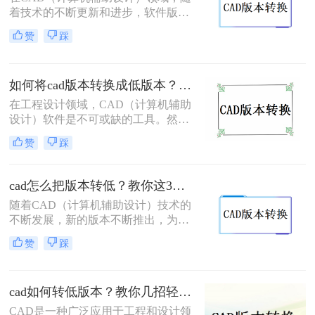
本文将介绍两种简单的方法，帮助你
着技术的不断更新和进步，软件版本
将CAD高版本文件转为低版本文件。
也日新月异。但在实际应用中，有时
赞
踩
我们需要将高版本的CAD文件转换为
低版本，以兼容旧版软件或适应不同
的工作环境。那么cad如何转换低版本
如何将cad版本转换成低版本？试试这三种方法吧！
的呢？下面将为您介绍三种实用的方
法，帮助您轻松实现CAD文件的低版
在工程设计领域，CAD（计算机辅助
本转换。
设计）软件是不可或缺的工具。然
而，随着技术的不断进步，CAD软件
赞
踩
版本不断更新，有时我们需要将高版
本的CAD文件转换为低版本，以便在
旧版本的软件或不同的环境中打开和
cad怎么把版本转低？教你这3种简单的转换方法！
编辑。那么如何将cad版本转换成低版
随着CAD（计算机辅助设计）技术的
本呢？本文将为您介绍三种将CAD版
不断发展，新的版本不断推出，为用
本转换成低版本的实用方法，帮助您
户提供了更多功能和优化。然而，有
解决版本不兼容的问题。
赞
踩
时我们需要将高版本的CAD文件转换
为低版本，以便在不支持新版本的系
统或软件中打开和编辑。那么cad怎么
cad如何转低版本？教你几招轻松搞定！
把版本转低呢？本文将介绍几种将高
版本CAD文件转换为低版本的方法。
CAD是一种广泛应用于工程和设计领