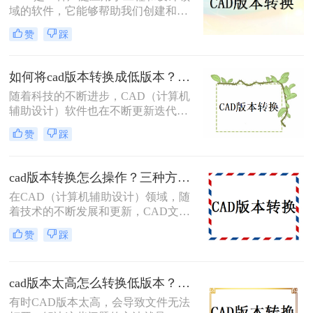
域的软件，它能够帮助我们创建和修
改图形。在使用CAD软件的过程中，
赞
踩
经常会遇到需要将文件转换到低版本
的情况，以便与其他人共享。那么，
cad如何转低版本呢？本文将详细介绍
如何将cad版本转换成低版本？教你三个小妙招轻松搞定！
CAD转换到低版本的方法和注意事
随着科技的不断进步，CAD（计算机
项。
辅助设计）软件也在不断更新迭代，
功能越来越强大，界面越来越友好。
赞
踩
然而，有时候我们会遇到一些问题，
比如某个高版本的CAD文件需要在低
版本的CAD软件中打开或编辑，这时
cad版本转换怎么操作？三种方法助你轻松应对！
候就需要将高版本的CAD文件转换成
在CAD（计算机辅助设计）领域，随
低版本。那么如何将cad版本转换成低
着技术的不断发展和更新，CAD文件
版本呢？本文将介绍几种将CAD版本
的版本转换成为了一个常见的需求。
转换成低版本的方法。
赞
踩
为了满足不同软件版本、不同平台或
不同用户之间的兼容性要求，我们需
要掌握一些有效的CAD版本转换方
cad版本太高怎么转换低版本？教你三招轻松搞定！
法。那么cad版本转换怎么操作呢？本
文将为您介绍三种常用的CAD版本转
有时CAD版本太高，会导致文件无法