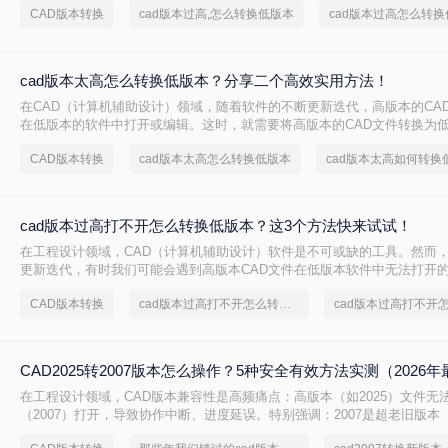
CAD版本转换
cad版本过高,怎么转换低版本
cad版本过高怎么转换
版本呢？本文将介绍三种将CAD高版本转换为低版本的高效方法。
cad版本太高怎么转换低版本？分享二个高效实用方法！
在CAD（计算机辅助设计）领域，随着软件的不断更新迭代，高版本的CA
在低版本的软件中打开或编辑。这时，就需要将高版本的CAD文件转换为低
版本太高怎么转换低版本呢？本文将介绍两种常用的CAD版本转换方法。
CAD版本转换
cad版本太高怎么转换低版本
cad版本太高如何转换
cad版本过高打不开怎么转换低版本？这3个方法快来试试！
在工程设计领域，CAD（计算机辅助设计）软件是不可或缺的工具。然而
更新迭代，有时我们可能会遇到高版本CAD文件在低版本软件中无法打开的
版本过高打不开怎么转换低版本呢？本文将介绍三种将高版本CAD文件转
CAD版本转换
cad版本过高打不开怎么转换低版本
cad版本过高打不开
法，帮助大家轻松解决这一难题。
CAD2025转2007版本怎么操作？5种安全有效方法实测（2026年
在工程设计领域，CAD版本兼容性是高频痛点：高版本（如2025）文件无
（2007）打开，导致协作中断、进度延误。特别强调：2007是超老旧版本（
布），仅限必要场景使用。那么CAD2025转2007版本怎么操作呢？本文聚焦C