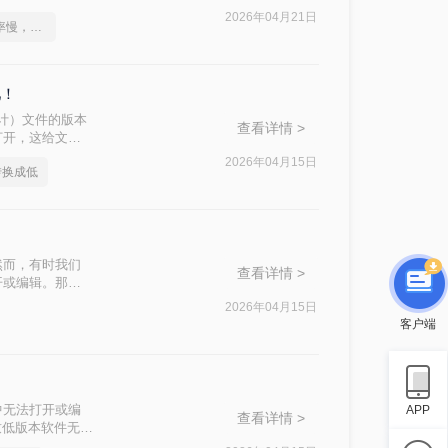
法。
2026年04月21日
不是这届员工工作效率慢，是你不会cad版本转换这一招！
吧！
助设计）文件的版本
查看详情 >
打开，这给文件
本文将介绍两种
2026年04月15日
转换成低
然而，有时我们
查看详情 >
开或编辑。那么
法。
2026年04月15日
客户端
中无法打开或编
APP
查看详情 >
致低版本软件无法
本过高怎么转换低