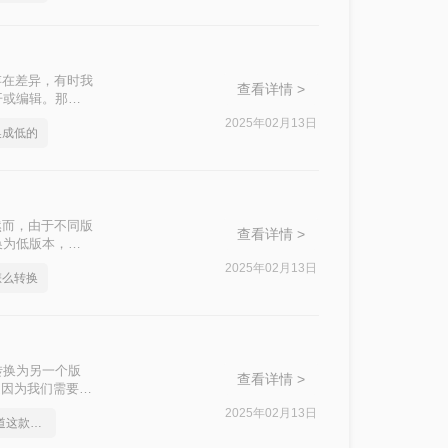
存在差异，有时我
查看详情 >
开或编辑。那么
本到低版本的转
2025年02月13日
换成低的
然而，由于不同版
查看详情 >
换为低版本，以
您介绍几种将
2025年02月13日
怎么转换
转换为另一个版
查看详情 >
是因为我们需要将
D版本怎么转换
2025年02月13日
身为打工人你应该知道这款cad版本转换软件