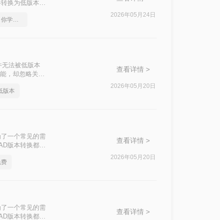
件转换为低版本，
？以下是一些常用
2026年05月24日
cad版本转换的方法，你学会了吗
！
件无法被低版本
查看详情 >
功能，却忽略关键
别人呢？本文基于
2026年05月20日
低版本
标注每种方案的适
为了一个常见的需
查看详情 >
AD版本转换都显
换的操作方法。
2026年05月20日
免费
为了一个常见的需
查看详情 >
AD版本转换都显