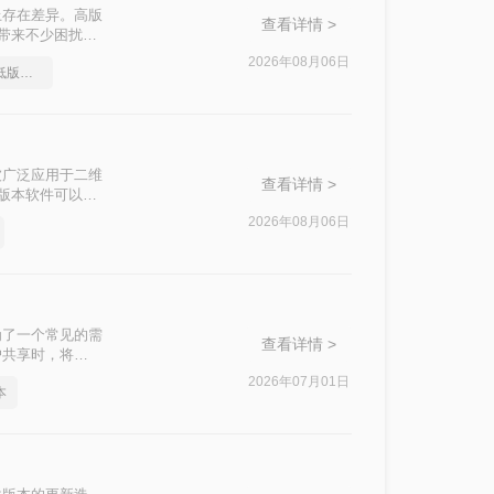
上存在差异。高版
查看详情 >
付带来不少困扰。
转换精度、操作
2026年08月06日
如何把cad图纸转换成低版本的
际场景快速选
被广泛应用于二维
查看详情 >
高版本软件可以打
图纸分享给使用旧
2026年08月06日
那么CAD 如何
维度，对比三种主
为了一个常见的需
查看详情 >
户共享时，将
呢？本文将介绍两
2026年07月01日
本