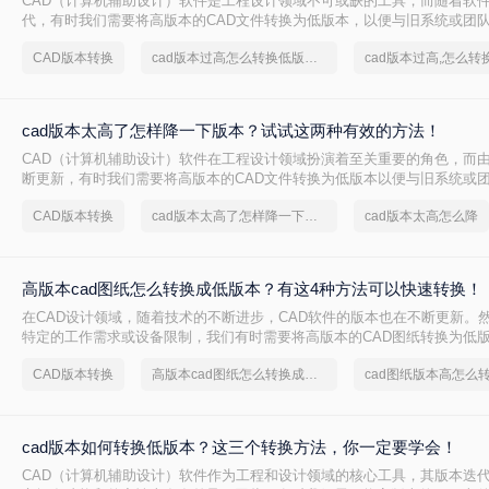
CAD（计算机辅助设计）软件是工程设计领域不可或缺的工具，而随着软
代，有时我们需要将高版本的CAD文件转换为低版本，以便与旧系统或团
cad版本过高怎么转换低版本免费呢？本文将介绍两种免费将CAD版本从
CAD版本转换
cad版本过高怎么转换低版本免费
cad版本过高,怎么转
cad版本太高了怎样降一下版本？试试这两种有效的方法！
CAD（计算机辅助设计）软件在工程设计领域扮演着至关重要的角色，而
断更新，有时我们需要将高版本的CAD文件转换为低版本以便与旧系统或
么cad版本太高了怎样降一下版本呢？本文将介绍两种将CAD版本降级的方
CAD版本转换
cad版本太高了怎样降一下版本
cad版本太高怎么降
高版本cad图纸怎么转换成低版本？有这4种方法可以快速转换！
在CAD设计领域，随着技术的不断进步，CAD软件的版本也在不断更新。
特定的工作需求或设备限制，我们有时需要将高版本的CAD图纸转换为低
在旧版本的CAD软件中能够正常打开和编辑。那么高版本cad图纸怎么转
CAD版本转换
高版本cad图纸怎么转换成低版本图纸
cad图纸版本高怎么
文将详细介绍四种将高版本CAD图纸转换为低版本的方法，并给出具体的
项。
cad版本如何转换低版本？这三个转换方法，你一定要学会！
CAD（计算机辅助设计）软件作为工程和设计领域的核心工具，其版本迭