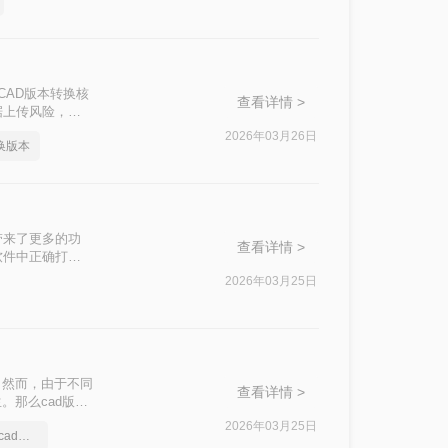
！
CAD版本转换核
查看详情 >
据上传风险，敏
2026年03月26日
换版本
带来了更多的功
查看详情 >
软件中正确打开
本太高怎么降呢？
2026年03月25日
。然而，由于不同
查看详情 >
。那么cad版本
方法。
2026年03月25日
给大家安利一款好用的cad版本转换软件