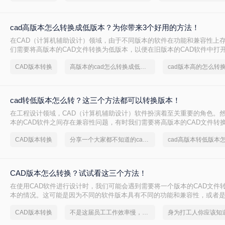
cad高版本怎么转换成低版本？为你带来3个好用的方法！
在CAD（计算机辅助设计）领域，由于不同版本的软件在功能和兼容性上
们需要将高版本的CAD文件转换为低版本，以便在旧版本的CAD软件中打
cad高版本怎么转换成低版本呢？以下是一些常用的方法来实现CAD高版
CAD版本转换
高版本的cad怎么转换成低版本
cad版本高的怎么转
换。
cad转低版本怎么转？这三个方法都可以转换版本！
在工程设计领域，CAD（计算机辅助设计）软件扮演着至关重要的角色。
本的CAD软件之间存在兼容性问题，有时我们需要将高版本的CAD文件转
便在旧版本的软件中打开和编辑。那么CAD转低版本怎么转呢？本文将为
CAD版本转换
分享一个大家都不知道的cad版本转换方法
cad高版本转低版本
CAD文件转换为低版本的方法，帮助您解决兼容性问题。
CAD版本怎么转换？试试看这三个方法！
​在使用CAD软件进行设计时，我们可能会遇到需要将一个版本的CAD文件
本的情况。这可能是因为不同的软件版本具有不同的功能和兼容性，或者
文件与使用不同版本CAD软件的用户共享。下面，我将介绍几种常见的CA
CAD版本转换
不是这届员工工作效率慢，是你不会cad版本转换这一招！
方法。