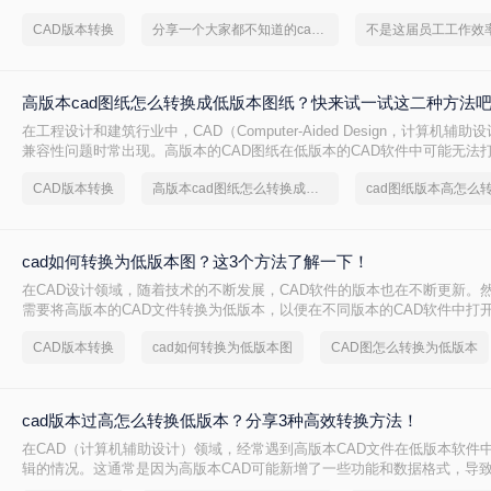
得尤为重要。那么cad版本怎样转换呢？本文将介绍三种CAD版本转换的方
CAD版本转换
分享一个大家都不知道的cad版本转换方法
高版本cad图纸怎么转换成低版本图纸？快来试一试这二种方法
在工程设计和建筑行业中，CAD（Computer-Aided Design，计算机辅
兼容性问题时常出现。高版本的CAD图纸在低版本的CAD软件中可能无法
的共享和协作带来了不便。那么高版本cad图纸怎么转换成低版本图纸呢？
CAD版本转换
高版本cad图纸怎么转换成低版本图纸
cad图纸版本高怎么
将高版本CAD图纸转换为低版本的方法，帮助您轻松解决这一问题。
cad如何转换为低版本图？这3个方法了解一下！
在CAD设计领域，随着技术的不断发展，CAD软件的版本也在不断更新。
需要将高版本的CAD文件转换为低版本，以便在不同版本的CAD软件中打
cad如何转换为低版本图呢？本文将介绍三种将CAD文件转换为低版本的方
CAD版本转换
cad如何转换为低版本图
CAD图怎么转换为低版本
cad版本过高怎么转换低版本？分享3种高效转换方法！
在CAD（计算机辅助设计）领域，经常遇到高版本CAD文件在低版本软件
辑的情况。这通常是因为高版本CAD可能新增了一些功能和数据格式，导
识别。因此，将高版本CAD文件转换为低版本变得尤为重要。那么cad版