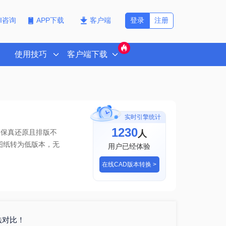
登录
注册
PI咨询
APP下载
客户端
使用技巧
客户端下载
实时引擎统计
1230
人
高保真还原且排版不
本图纸转为低版本
，无
用户已经体验
在线CAD版本转换 >
法对比！