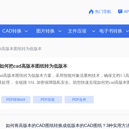
热门导航
A
CAD转换
图片转换
文件压缩
电子书转换
ad高版本图纸转为低版本
如何把cad高版本图纸转为低版本
ad高版本图纸转为低版本
方案，采用智能对象流重构技术，确保文档1:1
乱码。支持一键批量处理， 全链路 SSL 加密保障隐私安全。助您快速实现
如何把cad高版
。
：
PDF转Word
PDF压缩
PDF合并
如何将高版本的CAD图纸转换成低版本的CAD图纸？3种实用方