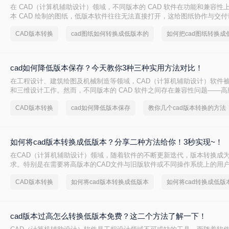
在 CAD（计算机辅助设计）领域，不同版本的 CAD 软件在功能和兼容性
本 CAD 绘制的图纸，低版本软件往往无法直接打开，这给图纸协作与交
因此，将高版本 CAD 图纸转换为低版本 成为设计师的常见需求。本文从 
CAD版本转换
cad图纸如何转换成低版本的
难度、批量能力、隐私安全 四个维度，对比三种主流方案，帮助您根据实
择。
cad如何降低版本保存？今天教你3种三种实用方法对比！
在工程设计、建筑绘图及机械制造等领域，CAD（计算机辅助设计）软件
和三维设计工作。然而，不同版本的 CAD 软件之间存在兼容性问题——
开低版本文件，但低版本软件却无法直接打开高版本文件。当我们需要将
CAD版本转换
cad如何降低版本保存
教你几个cad版本转换的方法
版 CAD 的合作伙伴或客户时，将 CAD 文件降低版本保存就显得尤为重要。
降低版本保存呢？本文从转换精度、操作难度、批量能力、隐私安全四个
流方案，帮助您根据实际场景快速做出选择。
如何将cad版本转换成低版本？分享二种方法给你！3秒实现~！
在CAD（计算机辅助设计）领域，随着软件的不断更新迭代，版本转换成
求。特别是在需要将高版本的CAD文件与旧版软件或不同操作系统上的用
CAD版本转换成低版本显得尤为重要。那么如何将cad版本转换成低版本
CAD版本转换
如何将cad版本转换成低版本
如何将cad转换成低版
种将CAD版本转换成低版本的方法。
cad版本过高怎么转换低版本免费？这二个方法了解一下！