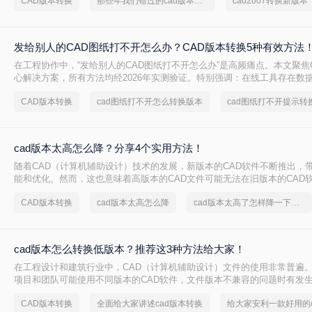
CAD版本转换
那些年我们错过的cad版本转换方法
cad2007转换新版本
2007核心解决方案，严格区分安全使用场景，助您安全高效完成转换！
发给别人的CAD图纸打不开怎么办？CAD版本转换5种有效方法
在工程协作中，“发给别人的CAD图纸打不开怎么办”是高频痛点。本文聚焦
心解决方案，所有方法均经2026年实测验证。特别强调：在线工具存在数
感图纸必须使用Autodesk官方本地功能！
CAD版本转换
cad图纸打不开怎么转换版本
cad图纸打不开提示转
cad版本太高怎么降？分享4个实用方法！
随着CAD（计算机辅助设计）技术的发展，新版本的CAD软件不断推出，
能和优化。然而，这也意味着高版本的CAD文件可能无法在旧版本的CAD
或编辑。为了确保兼容性，有时需要将CAD文件的版本降低。那么cad版
CAD版本转换
cad版本太高怎么降
cad版本太高了怎样降一下版本
本文将介绍四种有效的方法来实现这一目标。
cad版本怎么转换低版本？推荐这3种方法给大家！
在工程设计和建筑行业中，CAD（计算机辅助设计）文件的使用非常普遍
项目和团队可能使用不同版本的CAD软件，文件版本不兼容的问题时有发生
怎么转换低版本呢？本文将详细介绍三种将CAD文件版本转换为低版本的
CAD版本转换
全面给大家讲述cad版本转换