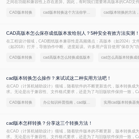
之间在功能和兼容性上存在差异。因此，有时我们需要将高版本的CAD文
以便在旧版本的CAD软件中打开或编辑。那么cad版本如何转换低版本呢
CAD版本转换
cad版本转换这个方法你学会了吗？
的方法来实现CAD版本从高到低的转换。
CAD高版本怎么保存成低版本发给别人？5种安全有效方法实测
在工程设计领域，CAD图纸版本兼容性是高频痛点：高版本（如2024）文
（如2018）打开，导致协作中断、进度延误。许多用户盲目使用"保存为"
设置，造成图层丢失、标注错误。那么CAD高版本怎么保存成低版本发给
CAD版本转换
cad高版本怎么转换成低版本
cad怎么高版本转换成
AutoCAD 2024+系统实测，系统梳理5种安全有效的版本转换方法，明确
用边界与关键细节，助您高效完成版本兼容，让图纸协作畅通无阻！
cad版本转换怎么操作？来试试这二种实用方法吧！
在CAD（计算机辅助设计）领域，随着软件的不断更新迭代，版本转换成
求。无论是出于兼容性、文件格式要求，还是为了与旧版软件保持一致，C
得尤为重要。那么cad版本转换怎么操作呢？本文将介绍二种CAD版本转
CAD版本转换
办公知识科普指南，cad版本转换的操作方法
实用cad版本转换器
cad版本怎样转换？分享这三个转换方法！
在CAD（计算机辅助设计）领域，随着软件版本的不断更新，版本转换成
求。无论是出于兼容性、文件格式要求，还是为了与旧版软件保持一致，C