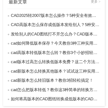
最新文章
更多 >
选）
适用场景
CAD2025转2007版本怎么操作？5种安全有效方法实测（2026年最新版）!
●
所有含设计内容的图纸转换（
敏感图纸唯一推
CAD高版本怎么保存成低版本发给别人？5种安全有效方法实测！
●
荐方案
）
发给别人的CAD图纸打不开怎么办？CAD版本转换5种有效方法！
●
关键优势
cad如何降低版本保存？今天教你3种三种实用方法对比！
●
100%本地处理
：无网络连接、零数据上传风
cad高版本转低版本怎么转？教你3个小妙招轻松搞定！
●
险
元素保留率92%+
：图层/标注/块基本完整
cad版本过高怎么转换低版本免费？这二个方法了解一下！
●
Autodesk官方认证
：行业标准操作流程
cad新版本怎么转换其他版本？试试这三种实用方法！
●
操作步骤：
cad新版本怎么转旧版本？教你3招轻松搞定！
●
1、打开图纸 →
【文件】→【另存为】
cad怎么把版本转低？教你这3种简单的转换方法！
●
如何将高版本的CAD图纸转换成低版本的CAD图纸？3种实用方法对比！
●