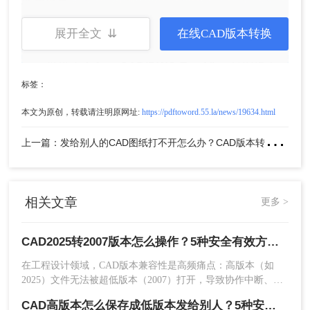
适用场景
展开全文 ⇊
在线CAD版本转换
临时转换
无任何敏感信息
的练习图、公开示例
图
发送方
无AutoCAD/DWG TrueView
且图纸内
容完全公开
标签：
紧急场景
：对方急需且图纸无商业价值
本文为原创，转载请注明原网址:
https://pdftoword.55.la/news/19634.html
风险提示（必须阅读）
上
一篇：发给别人的CAD图纸打不开怎么办？CAD版本转换5种有效方法！
数据上传风险
：文件需上传至服务器处理，
24
小时内自动删除
质量风险
：复杂图纸转换后元素保留率约85%
相关文章
更多 >
（比本地转换低13%）
绝对禁止
：含设计数据、客户信息、项目编
号、地理坐标的图纸
CAD2025转2007版本怎么操作？5种安全有效方法实测（2026年最新版）!
在工程设计领域，CAD版本兼容性是高频痛点：高版本（如
操作步骤：
2025）文件无法被超低版本（2007）打开，导致协作中断、进
度延误。特别强调：2007是超老旧版本（2007年发布），仅限
1、上传前安全自查（关键！）
CAD高版本怎么保存成低版本发给别人？5种安全有效方法实测！
必要场景使用。那么CAD2025转2007版本怎么操作呢？本文聚