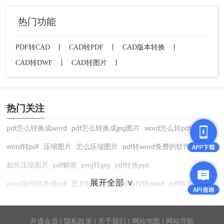
热门功能
PDF转CAD
丨
CAD转PDF
丨
CAD版本转换
丨
CAD转DWF
丨
CAD转图片
丨
2、"文件类型"选择
"AutoCAD 2007 DWG
(*.dwg)"
热门关注
pdf怎么转换成word
pdf怎么转换成jpg图片
word怎么转pdf
word转pdf
压缩图片
怎么压缩图片
pdf转word免费的软件
如何压缩图片
pdf解密
png转jpg
pdf转换ppt
展开全部 ∨
word如何转换成pdf
图片转换格式
pdf如何转word
pdf格式转换
在线pdf转换成word
pdf转图片
pdf怎么转换成jpg图片
图片转pdf
3、重命名文件（添加"_2007"）→ 保存至新文
件夹
pdf转cad
图片压缩软件
jpg转换成pdf
在线word转pdf
开通会员
|
隐私政策
|
关于我们
|
网站地图
|
网站导航