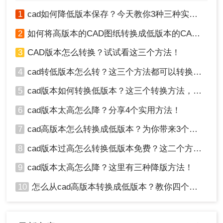
4、下载与清理
1
cad如何降低版本保存？今天教你3种三种实用方法对比！
2
如何将高版本的CAD图纸转换成低版本的CAD图纸？3种实用方法对比！
转换完成后
【立即下载】
关闭浏览器后执行
：
3
CAD版本怎么转换？试试看这三个方法！
Chrome：设置 → 隐私 → 清除浏览
4
cad转低版本怎么转？这三个方法都可以转换版本！
数据（勾选"缓存的图片和文件"）
删除本地下载的临时文件（如无需保
5
cad版本如何转换低版本？这三个转换方法，你一定要学会！
留）
6
cad版本太高怎么降？分享4个实用方法！
7
cad高版本怎么转换成低版本？为你带来3个好用的方法！
💡
风险控制要点
：
8
cad版本过高怎么转换低版本免费？这二个方法了解一下！
仅限单次、非重复性
转换需求
9
cad版本太高怎么降？这里有三种降版方法！
转换后
立即用DWG TrueView验证
（检查文字/
图层完整性）
10
怎么从cad高版本转换成低版本？教你四个小妙招轻松搞定！
方法二：AutoCAD"另存为"低版本（安全首