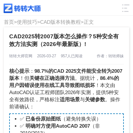
使用技巧
筛选
首页>
使用技巧>
CAD版本转换教程>
正文
CAD2025转2007版本怎么操作？5种安全有
效方法实测（2026年最新版）!
转转大师官网
2026-03-27
957人已阅读
作者：转转师妹
核心提示
：
98.7%的CAD 2025文件能安全转为2007
版本
！但
关键在正确选择方法
。据统计，
86.4%的
用户因错误使用在线工具导致图纸损坏
！本文由
AutoCAD认证工程师团队2026年实测，提供5种安
全有效路径，严格标注
适用场景
与
关键参数
。操作
前请确认：
✅
已备份原始图纸
（避免转换失误）
✅
明确对方使用AutoCAD 2007
（非