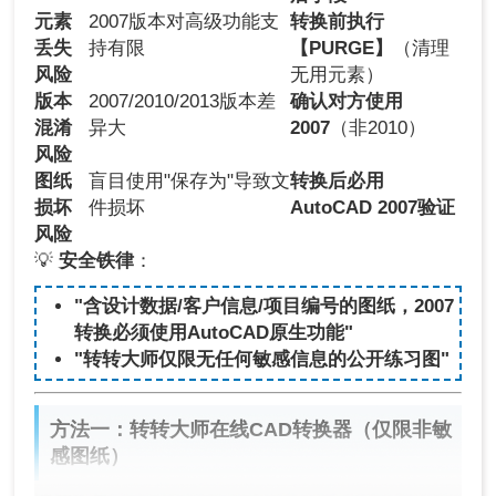
元素
2007版本对高级功能支
转换前执行
丢失
持有限
【PURGE】
（清理
风险
无用元素）
版本
2007/2010/2013版本差
确认对方使用
混淆
异大
2007
（非2010）
风险
图纸
盲目使用"保存为"导致文
转换后必用
损坏
件损坏
AutoCAD 2007验证
风险
💡
安全铁律
：
"含设计数据/客户信息/项目编号的图纸，2007
转换必须使用AutoCAD原生功能"
"转转大师仅限无任何敏感信息的公开练习图"
方法一：转转大师在线CAD转换器（仅限非敏
感图纸）