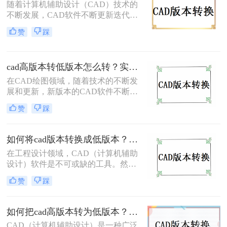
随着计算机辅助设计（CAD）技术的
换成低版本成为了一个常见的需求。
不断发展，CAD软件不断更新迭代，
本文将详细介绍CAD如何转换成低版
每个新版本都带来了更强大的功能和
本，帮助您轻松应对这一挑战。
赞
踩
更高的工作效率。然而，这也导致了
一个问题：当使用较新版本的CAD软
件创建的图纸需要在旧版本的CAD软
cad高版本转低版本怎么转？实用的版本转换方法来了！
件中打开或编辑时，就会遇到版本不
兼容的问题。那么，cad图纸版本太高
在CAD绘图领域，随着技术的不断发
如何转换呢？本文将为您介绍几种实
展和更新，新版本的CAD软件不断涌
用的转换方法。
现，它们带来了更为丰富的功能和更
赞
踩
高的绘图效率。然而，在实际工作
中，由于各种原因，我们有时需要将
高版本的CAD文件转换为低版本，以
如何将cad版本转换成低版本？试试这三种方法吧！
便在旧版本的CAD软件中打开和编
在工程设计领域，CAD（计算机辅助
辑。那么CAD高版本转低版本怎么转
设计）软件是不可或缺的工具。然
呢？本文将详细介绍CAD高版本转低
而，随着技术的不断进步，CAD软件
版本的转换方法，帮助您轻松应对这
赞
踩
版本不断更新，有时我们需要将高版
一需求。
本的CAD文件转换为低版本，以便在
旧版本的软件或不同的环境中打开和
如何把cad高版本转为低版本？学会这两个方法就够了！
编辑。那么如何将cad版本转换成低版
CAD（计算机辅助设计）是一种广泛