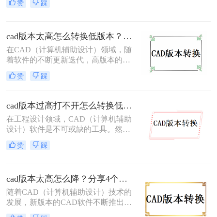
赞
踩
因为高版本CAD可能新增了一些功能
和数据格式，导致低版本软件无法识
别。因此，将高版本CAD文件转换为
cad版本太高怎么转换低版本？分享二个高效实用方法！
低版本变得尤为重要。那么cad版本过
高怎么转换低版本呢？本文将介绍三
在CAD（计算机辅助设计）领域，随
种将CAD高版本转换为低版本的高效
着软件的不断更新迭代，高版本的
方法。
CAD文件有时需要在低版本的软件中
赞
踩
打开或编辑。这时，就需要将高版本
的CAD文件转换为低版本。那么cad
版本太高怎么转换低版本呢？本文将
cad版本过高打不开怎么转换低版本？这3个方法快来试试！
介绍两种常用的CAD版本转换方法。
在工程设计领域，CAD（计算机辅助
设计）软件是不可或缺的工具。然
而，随着软件版本的更新迭代，有时
赞
踩
我们可能会遇到高版本CAD文件在低
版本软件中无法打开的问题。那么cad
版本过高打不开怎么转换低版本呢？
cad版本太高怎么降？分享4个实用方法！
本文将介绍三种将高版本CAD文件转
换为低版本的方法，帮助大家轻松解
随着CAD（计算机辅助设计）技术的
决这一难题。
发展，新版本的CAD软件不断推出，
带来了更多的功能和优化。然而，这