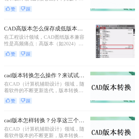
代频繁，不同版本之间在功能和兼容
法，并给出具体的操作步骤和注意事
赞
踩
性上存在差异。因此，有时我们需要
项。
将高版本的CAD文件转换为低版本，
以便在旧版本的CAD软件中打开或编
CAD高版本怎么保存成低版本发给别人？5种安全有效方法实测！
辑。那么cad版本如何转换低版本呢？
在工程设计领域，CAD图纸版本兼容
以下是一些常用的方法来实现CAD版
性是高频痛点：高版本（如2024）文
本从高到低的转换。
件无法被低版本（如2018）打开，导
赞
踩
致协作中断、进度延误。许多用户盲
目使用"保存为"功能，却忽略关键设
置，造成图层丢失、标注错误。那么
cad版本转换怎么操作？来试试这二种实用方法吧！
CAD高版本怎么保存成低版本发给别
人呢？本文基于AutoCAD 2024+系统
在CAD（计算机辅助设计）领域，随
实测，系统梳理5种安全有效的版本
着软件的不断更新迭代，版本转换成
转换方法，明确标注每种方案的适用
为了一个常见的需求。无论是出于兼
赞
踩
边界与关键细节，助您高效完成版本
容性、文件格式要求，还是为了与旧
兼容，让图纸协作畅通无阻！
版软件保持一致，CAD版本转换都显
得尤为重要。那么cad版本转换怎么操
cad版本怎样转换？分享这三个转换方法！
作呢？本文将介绍二种CAD版本转换
在CAD（计算机辅助设计）领域，随
的操作方法。
着软件版本的不断更新，版本转换成