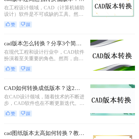
具体要怎么#other#呢？下面就一起来
在工程设计领域，CAD（计算机辅助
了解一下吧。
设计）软件是不可或缺的工具。然
而，随着技术的不断进步，CAD软件
赞
踩
也在不断更新换代。有时，我们可能
会遇到需要使用较低版本的CAD软件
打开或编辑文件的情况，这时就需要
cad版本怎么转换？分享3个简单方法，轻松无损转换！
将高版本的CAD文件转换为低版本。
在现代工程和设计行业中，CAD软件
那么CAD版本过高怎么转换低版本
扮演着至关重要的角色。然而，由于
呢？本文将介绍几种常见的CAD版本
不同的CAD软件使用不同的文件格
转换方法，帮助您轻松应对这一问
赞
踩
式，将文件从一个CAD版本转换到另
题。
一个版本可能会带来很多麻烦。幸运
的是，我们有几种方法可以轻松地完
CAD如何转换成低版本？这2个方法一定要学会！
成这个转换过程，并确保文件在不同
在CAD设计领域，随着技术的不断进
的CAD软件中无缝地运行。那么CAD
步，CAD软件也在不断更新迭代。然
版本怎么转换呢？在本文中，我们将
而，在实际工作中，我们经常会遇到
介绍三种最常用的CAD版本转换方
赞
踩
需要在不同版本的CAD软件之间转换
法，以帮助您更好地处理CAD文件。
文件的情况。尤其是在一些老旧的设
备或系统上，只能运行低版本的CAD
cad图纸版本太高如何转换？教你三个小妙招轻松搞定！
软件。因此，将高版本的CAD文件转