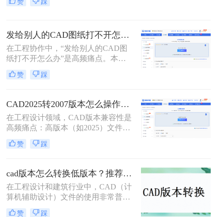
赞
踩
也意味着高版本的CAD文件可能无法
在旧版本的CAD软件中正确打开或编
辑。为了确保兼容性，有时需要将
发给别人的CAD图纸打不开怎么办？CAD版本转换5种有效方法！
CAD文件的版本降低。那么cad版本
太高怎么降呢？本文将介绍四种有效
在工程协作中，“发给别人的CAD图
的方法来实现这一目标。
纸打不开怎么办”是高频痛点。本文
聚焦CAD版本转换核心解决方案，所
赞
踩
有方法均经2026年实测验证。特别强
调：在线工具存在数据上传风险，敏
感图纸必须使用Autodesk官方本地功
CAD2025转2007版本怎么操作？5种安全有效方法实测（2026年最新版）!
能！
在工程设计领域，CAD版本兼容性是
高频痛点：高版本（如2025）文件无
法被超低版本（2007）打开，导致协
赞
踩
作中断、进度延误。特别强调：2007
是超老旧版本（2007年发布），仅限
必要场景使用。那么CAD2025转2007
cad版本怎么转换低版本？推荐这3种方法给大家！
版本怎么操作呢？本文聚焦CAD
在工程设计和建筑行业中，CAD（计
2025转2007核心解决方案，严格区分
算机辅助设计）文件的使用非常普
安全使用场景，助您安全高效完成转
遍。然而，由于不同项目和团队可能
换！
赞
踩