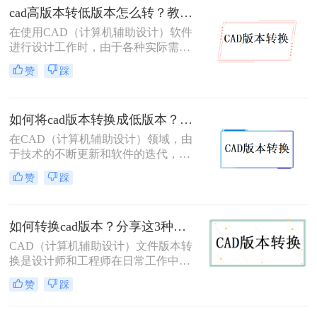
本cad怎么转换成低版本呢？下面将详
cad高版本转低版本怎么转？教你3个小妙招轻松搞定！
细介绍几种将高版本CAD转换成低版
在使用CAD（计算机辅助设计）软件
本的方法，供您参考。
进行设计工作时，由于各种实际需
求，我们常常需要将CAD文件从高版
赞
踩
本转换为低版本。这可能是因为旧版
本的CAD软件无法直接打开新版本的
文件，或者为了与团队成员共享文件
如何将cad版本转换成低版本？教你三个小妙招轻松搞定！
而需要降低版本。那么cad高版本转低
版本怎么转呢？下面，我们将详细介
在CAD（计算机辅助设计）领域，由
绍几种CAD高版本转低版本的方法。
于技术的不断更新和软件的迭代，我
们有时需要将CAD文件从高版本转换
赞
踩
为低版本，以便在旧版本的CAD软件
中打开和编辑。那么如何将CAD版本
转换成低版本呢？以下将详细介绍三
如何转换cad版本？分享这3种简单的方法！
种常用的方法，帮助您轻松完成CAD
版本的转换。
CAD（计算机辅助设计）文件版本转
换是设计师和工程师在日常工作中经
常遇到的需求。随着CAD软件的不断
赞
踩
更新和发展，有时我们需要将旧版本
的CAD文件转换为新版本，以便在新