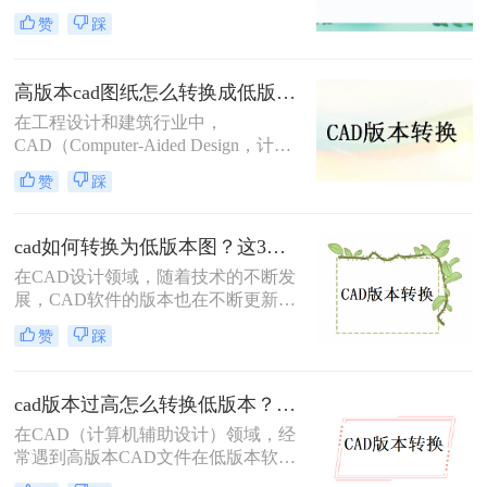
为了一个常见的需求。无论是出于兼
赞
踩
容性、文件格式要求，还是为了与旧
版软件保持一致，CAD版本转换都显
得尤为重要。那么cad版本怎样转换
高版本cad图纸怎么转换成低版本图纸？快来试一试这二种方法吧！
呢？本文将介绍三种CAD版本转换的
在工程设计和建筑行业中，
方法。
CAD（Computer-Aided Design，计算
机辅助设计）文件的版本兼容性问题
赞
踩
时常出现。高版本的CAD图纸在低版
本的CAD软件中可能无法打开，这给
文件的共享和协作带来了不便。那么
cad如何转换为低版本图？这3个方法了解一下！
高版本cad图纸怎么转换成低版本图纸
在CAD设计领域，随着技术的不断发
呢？本文将介绍两种将高版本CAD图
展，CAD软件的版本也在不断更新。
纸转换为低版本的方法，帮助您轻松
然而，有时我们需要将高版本的CAD
解决这一问题。
赞
踩
文件转换为低版本，以便在不同版本
的CAD软件中打开或编辑。那么cad
如何转换为低版本图呢？本文将介绍
cad版本过高怎么转换低版本？分享3种高效转换方法！
三种将CAD文件转换为低版本的方
在CAD（计算机辅助设计）领域，经
法。
常遇到高版本CAD文件在低版本软件
中无法打开或编辑的情况。这通常是