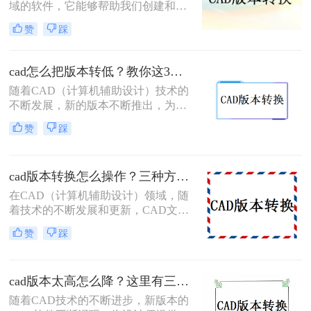
域的软件，它能够帮助我们创建和修
版本呢？本文将介绍几种将CAD版本
改图形。在使用CAD软件的过程中，
转换成低版本的方法。
赞
踩
经常会遇到需要将文件转换到低版本
的情况，以便与其他人共享。那么，
cad如何转低版本呢？本文将详细介绍
cad怎么把版本转低？教你这3种简单的转换方法！
CAD转换到低版本的方法和注意事
随着CAD（计算机辅助设计）技术的
项。
不断发展，新的版本不断推出，为用
户提供了更多功能和优化。然而，有
赞
踩
时我们需要将高版本的CAD文件转换
为低版本，以便在不支持新版本的系
统或软件中打开和编辑。那么cad怎么
cad版本转换怎么操作？三种方法助你轻松应对！
把版本转低呢？本文将介绍几种将高
版本CAD文件转换为低版本的方法。
在CAD（计算机辅助设计）领域，随
着技术的不断发展和更新，CAD文件
的版本转换成为了一个常见的需求。
赞
踩
为了满足不同软件版本、不同平台或
不同用户之间的兼容性要求，我们需
要掌握一些有效的CAD版本转换方
cad版本太高怎么降？这里有三种降版方法！
法。那么cad版本转换怎么操作呢？本
文将为您介绍三种常用的CAD版本转
随着CAD技术的不断进步，新版本的