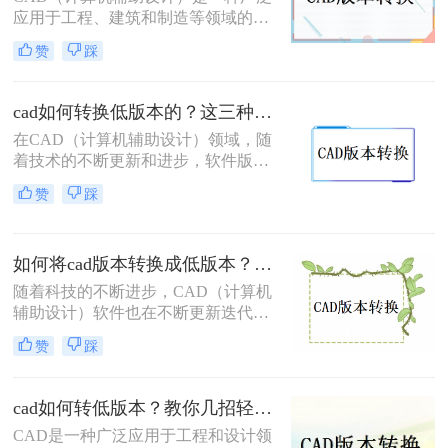
本呢？本文将为您介绍三种将CAD版
应用于工程、建筑和制造等领域的设
本转换成低版本的实用方法，帮助您
计软件。在使用CAD软件时，有时候
解决版本不兼容的问题。
赞
踩
我们需要将高版本的CAD文件转换为
低版本的文件，以便与其他使用低版
本CAD软件的人进行共享和协作。那
cad如何转换低版本的？这三种办法帮你轻松解决！
么如何把CAD高版本转为低版本呢？
在CAD（计算机辅助设计）领域，随
本文将介绍两种简单的方法，帮助你
着技术的不断更新和进步，软件版本
将CAD高版本文件转为低版本文件。
也日新月异。但在实际应用中，有时
赞
踩
我们需要将高版本的CAD文件转换为
低版本，以兼容旧版软件或适应不同
的工作环境。那么cad如何转换低版本
如何将cad版本转换成低版本？教你三个小妙招轻松搞定！
的呢？下面将为您介绍三种实用的方
法，帮助您轻松实现CAD文件的低版
随着科技的不断进步，CAD（计算机
本转换。
辅助设计）软件也在不断更新迭代，
功能越来越强大，界面越来越友好。
赞
踩
然而，有时候我们会遇到一些问题，
比如某个高版本的CAD文件需要在低
版本的CAD软件中打开或编辑，这时
cad如何转低版本？教你几招轻松搞定！
候就需要将高版本的CAD文件转换成
CAD是一种广泛应用于工程和设计领
低版本。那么如何将cad版本转换成低