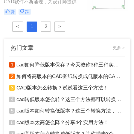
换方法，包括使用原CAD软件、第三
CAD软件不断涌现，为设计师提供了
方转换工具以及在线转换服务。
更多的功能和优化。然而，有时我们
赞
踩
可能需要将高版本的CAD文件降为低
版本，以确保与特定软件或硬件的兼
<
1
2
>
容性。那么cad版本太高怎么降呢？本
文将介绍三种将高版本CAD文件降为
低版本的方法，帮助您轻松应对版本
过高的问题。
热门文章
更多 >
1
cad如何降低版本保存？今天教你3种三种实用方法对比！
2
如何将高版本的CAD图纸转换成低版本的CAD图纸？3种实用方法对比！
3
CAD版本怎么转换？试试看这三个方法！
4
cad转低版本怎么转？这三个方法都可以转换版本！
5
cad版本如何转换低版本？这三个转换方法，你一定要学会！
6
cad版本太高怎么降？分享4个实用方法！
7
cad高版本怎么转换成低版本？为你带来3个好用的方法！