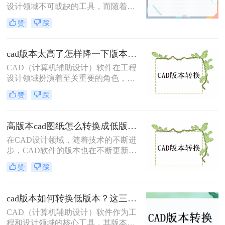
本的方法。
设计领域不可或缺的工具，而随着软
件版本的更新迭代，有时我们需要将
赞
踩
高版本的CAD文件转换为低版本，以
便与旧系统或团队成员兼容。那么cad
版本过高怎么转换低版本免费呢？本
cad版本太高了怎样降一下版本？试试这两种有效的方法！
文将介绍两种免费将CAD版本从高转
CAD（计算机辅助设计）软件在工程
低的方法。
设计领域扮演着至关重要的角色，而
由于软件版本的不断更新，有时我们
赞
踩
需要将高版本的CAD文件转换为低版
本以便与旧系统或团队成员兼容。那
么cad版本太高了怎样降一下版本呢？
高版本cad图纸怎么转换成低版本？有这4种方法可以快速转换！
本文将介绍两种将CAD版本降级的方
在CAD设计领域，随着技术的不断进
法。
步，CAD软件的版本也在不断更新。
然而，由于某些特定的工作需求或设
赞
踩
备限制，我们有时需要将高版本的
CAD图纸转换为低版本，以确保图纸
在旧版本的CAD软件中能够正常打开
cad版本如何转换低版本？这三个转换方法，你一定要学会！
和编辑。那么高版本cad图纸怎么转换
CAD（计算机辅助设计）软件作为工
成低版本呢？本文将详细介绍四种将
程和设计领域的核心工具，其版本迭
高版本CAD图纸转换为低版本的方