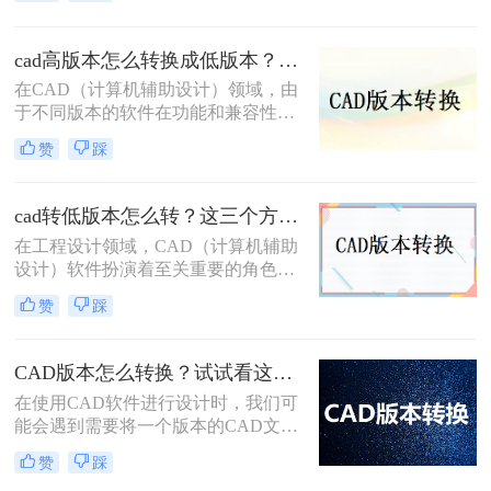
使用不同版本的CAD软件，文件版本
不兼容的问题时有发生。那么cad版本
怎么转换低版本呢？本文将详细介绍
cad高版本怎么转换成低版本？为你带来3个好用的方法！
三种将CAD文件版本转换为低版本的
在CAD（计算机辅助设计）领域，由
方法。
于不同版本的软件在功能和兼容性上
存在差异，有时我们需要将高版本的
赞
踩
CAD文件转换为低版本，以便在旧版
本的CAD软件中打开或编辑。那么
cad高版本怎么转换成低版本呢？以下
cad转低版本怎么转？这三个方法都可以转换版本！
是一些常用的方法来实现CAD高版本
在工程设计领域，CAD（计算机辅助
到低版本的转换。
设计）软件扮演着至关重要的角色。
然而，由于不同版本的CAD软件之间
赞
踩
存在兼容性问题，有时我们需要将高
版本的CAD文件转换为低版本，以便
在旧版本的软件中打开和编辑。那么
CAD版本怎么转换？试试看这三个方法！
CAD转低版本怎么转呢？本文将为您
​在使用CAD软件进行设计时，我们可
介绍几种将CAD文件转换为低版本的
能会遇到需要将一个版本的CAD文件
方法，帮助您解决兼容性问题。
转换为另一个版本的情况。这可能是
赞
踩
因为不同的软件版本具有不同的功能