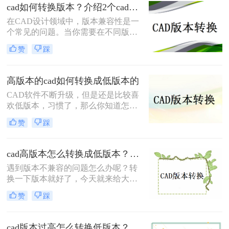
cad如何转换版本？介绍2个cad版本转换方法！
本，导致无法直接打开高版本的CAD
文件。此时，将CAD高版本转换成低
在CAD设计领域中，版本兼容性是一
版本就显得尤为重要。那么怎么从
个常见的问题。当你需要在不同版本
CAD高版本转换成低版本呢？本文将
的CAD软件之间进行文件转换时，可
赞
踩
介绍几种将CAD高版本转换成低版本
能会遇到一些困扰。那么cad如何转换
的方法，帮助您解决版本兼容性问
版本呢？本文将介绍两种简单而可靠
题。
的方法，帮助你解决CAD版本转换的
高版本的cad如何转换成低版本的
问题。
CAD软件不断升级，但是还是比较喜
欢低版本，习惯了，那么你知道怎么
高版本的cad如何转换成低版本的吗？
赞
踩
今天我们来谈谈如何cad版本转换器，
有需要的朋友赶紧看起来，并分享给
你的朋友，希望能帮助到大家哦。
cad高版本怎么转换成低版本？推荐这三种方法给大家！
遇到版本不兼容的问题怎么办呢？转
换一下版本就好了，今天就来给大家
讲讲cad高版本怎么转换成低版本的事
赞
踩
项，工作中经常会遇到这样的问题，
当我们因为版本问题打不开文档时，
最好的方法就是转换一下版本，那么
cad版本过高怎么转换低版本？教你二个小妙招轻松搞定！