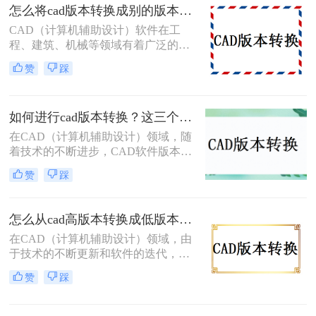
版本的软件中打开和编辑。那么如何
怎么将cad版本转换成别的版本？分享3个简单转换方法！
转换CAD版本呢？本文将详细介绍三
CAD（计算机辅助设计）软件在工
种CAD版本转换的方法，帮助您轻松
程、建筑、机械等领域有着广泛的应
完成版本转换。
用。然而，由于不同版本的CAD软件
赞
踩
之间存在兼容性问题，因此，将CAD
文件从一个版本转换为另一个版本成
为了许多用户面临的需求。本文将详
如何进行cad版本转换？这三个方法了解一下！
细介绍怎么将cad版本转换成别的版
本。
在CAD（计算机辅助设计）领域，随
着技术的不断进步，CAD软件版本不
断更新，这导致了不同版本之间的兼
赞
踩
容性问题。为了确保设计数据的准确
性和完整性，避免不必要的错误和成
本，提高工作效率，CAD版本转换成
怎么从cad高版本转换成低版本？教你四个小妙招轻松搞定！
为了一个必要的步骤。本文将详细介
在CAD（计算机辅助设计）领域，由
绍如何进行cad版本转换的方法，并提
于技术的不断更新和软件的迭代，我
供一些实用的技巧。
们常常会遇到CAD文件版本不兼容的
赞
踩
问题。特别是在项目合作、文件传输
或软件升级后，CAD文件的接收者可
能使用的CAD版本低于发送者的版