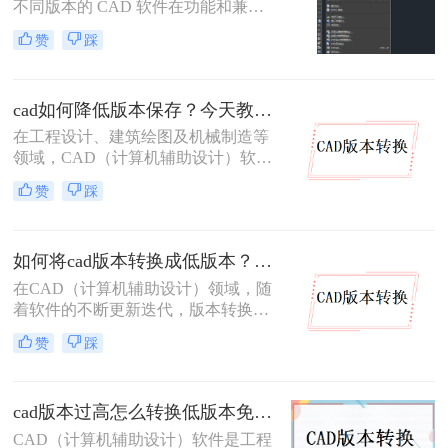
不同版本的 CAD 软件在功能和兼容
性上存在差异。高版本 CAD 绘制的
赞
踩
图纸，低版本软件往往无法直接打
开，这给图纸协作与交付带来不少困
扰。因此，将高版本 CAD 图纸转换
cad如何降低版本保存？今天教你3种三种实用方法对比！
为低版本 成为设计师的常见需求。本
文从 转换精度、操作难度、批量能
在工程设计、建筑绘图及机械制造等
力、隐私安全 四个维度，对比三种主
领域，CAD（计算机辅助设计）软件
流方案，帮助您根据实际场景快速选
被广泛应用于二维和三维设计工作。
赞
踩
择。
然而，不同版本的 CAD 软件之间存
在兼容性问题——高版本软件可以打
开低版本文件，但低版本软件却无法
如何将cad版本转换成低版本？分享二种方法给你！3秒实现~！
直接打开高版本文件。当我们需要将
图纸分享给使用旧版 CAD 的合作伙
在CAD（计算机辅助设计）领域，随
伴或客户时，将 CAD 文件降低版本
着软件的不断更新迭代，版本转换成
保存就显得尤为重要。那么CAD 如
为了一个常见的需求。特别是在需要
赞
踩
何降低版本保存呢？本文从转换精
将高版本的CAD文件与旧版软件或不
度、操作难度、批量能力、隐私安全
同操作系统上的用户共享时，将CAD
四个维度，对比三种主流方案，帮助
版本转换成低版本显得尤为重要。那
您根据实际场景快速做出选择。
cad版本过高怎么转换低版本免费？这二个方法了解一下！
么如何将cad版本转换成低版本呢？本
文将介绍两种将CAD版本转换成低版
CAD（计算机辅助设计）软件是工程