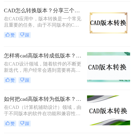
和兼容性，或者是因为我们需要将文
件与使用不同版本CAD软件的用户共
CAD怎么转换版本？分享三个简单转换方法！
享。下面，我将介绍几种常见的CAD
在CAD应用中，版本转换是一个常见
版本怎么转换方法。
且重要的任务。由于不同版本的CAD
软件可能具有不同的文件格式和功
赞
踩
能，因此需要将文件从一个版本转换
为另一个版本，以满足不同的需求。
那么CAD怎么转换版本呢？本文将介
怎样将cad高版本转成低版本？分享3种实用的方法~！
绍三种实用的cad版本转换方法，帮助
您轻松完成转换工作。
在CAD设计领域，随着软件的不断更
新迭代，用户经常会遇到需要将高版
本的CAD文件转换为低版本以便在不
赞
踩
同版本的CAD软件中打开或共享的情
况。那么怎样将cad高版本转成低版本
呢？本文将详细介绍几种将CAD高版
如何把cad高版本转为低版本？这3个方法轻松转换cad图纸版本！
本转换成低版本的方法，帮助用户轻
在CAD（计算机辅助设计）领域，由
松应对这一需求。
于不同版本的软件在功能和兼容性上
存在差异，有时需要将高版本的CAD
赞
踩
文件转换为低版本以确保其能在特定
版本的软件上正确打开和编辑。那么