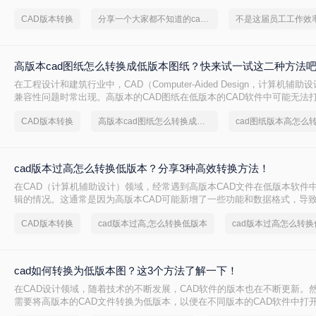
得尤为重要。那么cad版本怎样转换呢？本文将介绍三种CAD版本转换的方
CAD版本转换
分享一个大家都不知道的cad版本转换方法
高版本cad图纸怎么转换成低版本图纸？快来试一试这二种方法
在工程设计和建筑行业中，CAD（Computer-Aided Design，计算机辅
兼容性问题时常出现。高版本的CAD图纸在低版本的CAD软件中可能无法
的共享和协作带来了不便。那么高版本cad图纸怎么转换成低版本图纸呢？
CAD版本转换
高版本cad图纸怎么转换成低版本图纸
cad图纸版本高怎么
将高版本CAD图纸转换为低版本的方法，帮助您轻松解决这一问题。
cad版本过高怎么转换低版本？分享3种高效转换方法！
在CAD（计算机辅助设计）领域，经常遇到高版本CAD文件在低版本软件
辑的情况。这通常是因为高版本CAD可能新增了一些功能和数据格式，导
识别。因此，将高版本CAD文件转换为低版本变得尤为重要。那么cad版
CAD版本转换
cad版本过高,怎么转换低版本
cad版本过高怎么转换
版本呢？本文将介绍三种将CAD高版本转换为低版本的高效方法。
cad如何转换为低版本图？这3个方法了解一下！
在CAD设计领域，随着技术的不断发展，CAD软件的版本也在不断更新。
需要将高版本的CAD文件转换为低版本，以便在不同版本的CAD软件中打
cad如何转换为低版本图呢？本文将介绍三种将CAD文件转换为低版本的方