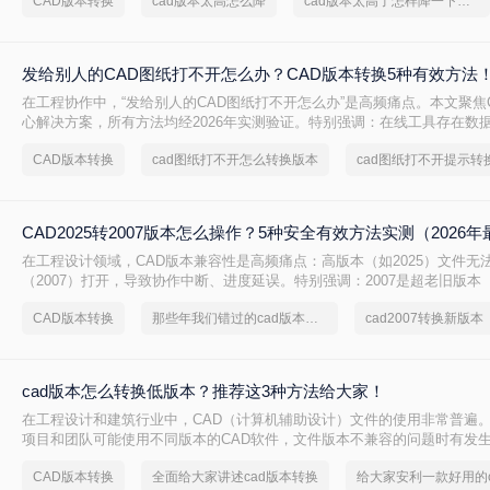
CAD版本转换
cad版本太高怎么降
cad版本太高了怎样降一下版本
本文将介绍四种有效的方法来实现这一目标。
发给别人的CAD图纸打不开怎么办？CAD版本转换5种有效方法
在工程协作中，“发给别人的CAD图纸打不开怎么办”是高频痛点。本文聚焦
心解决方案，所有方法均经2026年实测验证。特别强调：在线工具存在数
感图纸必须使用Autodesk官方本地功能！
CAD版本转换
cad图纸打不开怎么转换版本
cad图纸打不开提示转
CAD2025转2007版本怎么操作？5种安全有效方法实测（2026年
在工程设计领域，CAD版本兼容性是高频痛点：高版本（如2025）文件无
（2007）打开，导致协作中断、进度延误。特别强调：2007是超老旧版本（
布），仅限必要场景使用。那么CAD2025转2007版本怎么操作呢？本文聚焦C
CAD版本转换
那些年我们错过的cad版本转换方法
cad2007转换新版本
2007核心解决方案，严格区分安全使用场景，助您安全高效完成转换！
cad版本怎么转换低版本？推荐这3种方法给大家！
在工程设计和建筑行业中，CAD（计算机辅助设计）文件的使用非常普遍
项目和团队可能使用不同版本的CAD软件，文件版本不兼容的问题时有发生
怎么转换低版本呢？本文将详细介绍三种将CAD文件版本转换为低版本的
CAD版本转换
全面给大家讲述cad版本转换