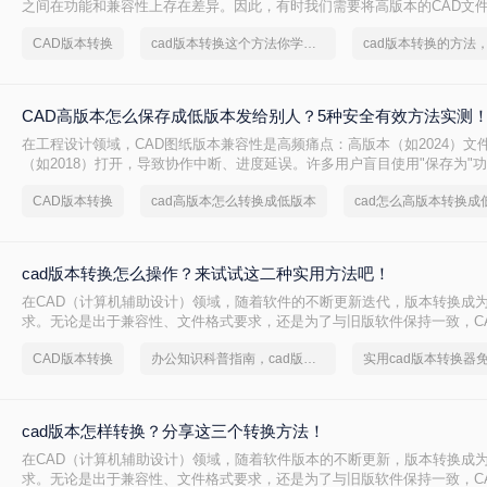
之间在功能和兼容性上存在差异。因此，有时我们需要将高版本的CAD文
以便在旧版本的CAD软件中打开或编辑。那么cad版本如何转换低版本呢
CAD版本转换
cad版本转换这个方法你学会了吗？
的方法来实现CAD版本从高到低的转换。
CAD高版本怎么保存成低版本发给别人？5种安全有效方法实测
在工程设计领域，CAD图纸版本兼容性是高频痛点：高版本（如2024）文
（如2018）打开，导致协作中断、进度延误。许多用户盲目使用"保存为"
设置，造成图层丢失、标注错误。那么CAD高版本怎么保存成低版本发给
CAD版本转换
cad高版本怎么转换成低版本
cad怎么高版本转换成
AutoCAD 2024+系统实测，系统梳理5种安全有效的版本转换方法，明确
用边界与关键细节，助您高效完成版本兼容，让图纸协作畅通无阻！
cad版本转换怎么操作？来试试这二种实用方法吧！
在CAD（计算机辅助设计）领域，随着软件的不断更新迭代，版本转换成
求。无论是出于兼容性、文件格式要求，还是为了与旧版软件保持一致，C
得尤为重要。那么cad版本转换怎么操作呢？本文将介绍二种CAD版本转
CAD版本转换
办公知识科普指南，cad版本转换的操作方法
实用cad版本转换器
cad版本怎样转换？分享这三个转换方法！
在CAD（计算机辅助设计）领域，随着软件版本的不断更新，版本转换成
求。无论是出于兼容性、文件格式要求，还是为了与旧版软件保持一致，C