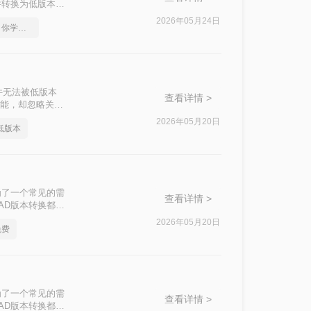
件转换为低版本，
？以下是一些常用
2026年05月24日
cad版本转换的方法，你学会了吗
！
件无法被低版本
查看详情 >
功能，却忽略关键
别人呢？本文基于
2026年05月20日
低版本
标注每种方案的适
为了一个常见的需
查看详情 >
AD版本转换都显
换的操作方法。
2026年05月20日
免费
为了一个常见的需
查看详情 >
AD版本转换都显