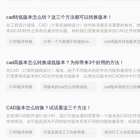
cad转低版本怎么转？这三个方法都可以转换版本！
在工程设计领域，CAD（计算机辅助设计）软件扮演着至关重要的角色。
本的CAD软件之间存在兼容性问题，有时我们需要将高版本的CAD文件转
便在旧版本的软件中打开和编辑。那么CAD转低版本怎么转呢？本文将为
CAD版本转换
分享一个大家都不知道的cad版本转换方法
cad高版本转低版本
CAD文件转换为低版本的方法，帮助您解决兼容性问题。
cad高版本怎么转换成低版本？为你带来3个好用的方法！
在CAD（计算机辅助设计）领域，由于不同版本的软件在功能和兼容性上
们需要将高版本的CAD文件转换为低版本，以便在旧版本的CAD软件中打
cad高版本怎么转换成低版本呢？以下是一些常用的方法来实现CAD高版
CAD版本转换
高版本的cad怎么转换成低版本
cad版本高的怎么转
换。
CAD版本怎么转换？试试看这三个方法！
​在使用CAD软件进行设计时，我们可能会遇到需要将一个版本的CAD文件
本的情况。这可能是因为不同的软件版本具有不同的功能和兼容性，或者
文件与使用不同版本CAD软件的用户共享。下面，我将介绍几种常见的CA
CAD版本转换
不是这届员工工作效率慢，是你不会cad版本转换这一招！
方法。