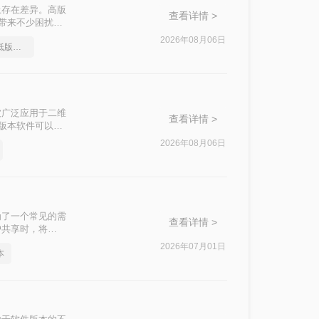
上存在差异。高版
查看详情 >
付带来不少困扰。
转换精度、操作
2026年08月06日
如何把cad图纸转换成低版本的
际场景快速选
被广泛应用于二维
查看详情 >
高版本软件可以打
图纸分享给使用旧
2026年08月06日
那么CAD 如何
维度，对比三种主
为了一个常见的需
查看详情 >
户共享时，将
呢？本文将介绍两
2026年07月01日
本