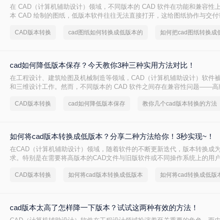
在 CAD（计算机辅助设计）领域，不同版本的 CAD 软件在功能和兼容性
本 CAD 绘制的图纸，低版本软件往往无法直接打开，这给图纸协作与交
因此，将高版本 CAD 图纸转换为低版本 成为设计师的常见需求。本文从 
CAD版本转换
cad图纸如何转换成低版本的
难度、批量能力、隐私安全 四个维度，对比三种主流方案，帮助您根据实
择。
cad如何降低版本保存？今天教你3种三种实用方法对比！
在工程设计、建筑绘图及机械制造等领域，CAD（计算机辅助设计）软件
和三维设计工作。然而，不同版本的 CAD 软件之间存在兼容性问题——
开低版本文件，但低版本软件却无法直接打开高版本文件。当我们需要将
CAD版本转换
cad如何降低版本保存
教你几个cad版本转换的方法
版 CAD 的合作伙伴或客户时，将 CAD 文件降低版本保存就显得尤为重要。
降低版本保存呢？本文从转换精度、操作难度、批量能力、隐私安全四个
流方案，帮助您根据实际场景快速做出选择。
如何将cad版本转换成低版本？分享二种方法给你！3秒实现~！
在CAD（计算机辅助设计）领域，随着软件的不断更新迭代，版本转换成
求。特别是在需要将高版本的CAD文件与旧版软件或不同操作系统上的用
CAD版本转换成低版本显得尤为重要。那么如何将cad版本转换成低版本
CAD版本转换
如何将cad版本转换成低版本
如何将cad转换成低版
种将CAD版本转换成低版本的方法。
cad版本太高了怎样降一下版本？试试这两种有效的方法！