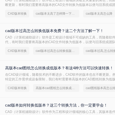
CAD（计算机辅助设计）软件在工程设计领域扮演着至关重要的角色，而
断更新，有时我们需要将高版本的CAD文件转换为低版本以便与旧系统或
么cad版本太高了怎样降一下版本呢？本文将介绍两种将CAD版本降级的方
CAD版本转换
cad版本太高了怎样降一下版本
cad版本太高怎么降
cad版本过高怎么转换低版本免费？这二个方法了解一下！
CAD（计算机辅助设计）软件是工程设计领域不可或缺的工具，而随着软
代，有时我们需要将高版本的CAD文件转换为低版本，以便与旧系统或团
cad版本过高怎么转换低版本免费呢？本文将介绍两种免费将CAD版本从
CAD版本转换
cad版本过高怎么转换低版本免费
cad版本过高,怎么转
高版本cad图纸怎么转换成低版本？有这4种方法可以快速转换！
在CAD设计领域，随着技术的不断进步，CAD软件的版本也在不断更新。
特定的工作需求或设备限制，我们有时需要将高版本的CAD图纸转换为低
在旧版本的CAD软件中能够正常打开和编辑。那么高版本cad图纸怎么转
CAD版本转换
高版本cad图纸怎么转换成低版本图纸
cad图纸版本高怎么
文将详细介绍四种将高版本CAD图纸转换为低版本的方法，并给出具体的
项。
cad版本如何转换低版本？这三个转换方法，你一定要学会！
CAD（计算机辅助设计）软件作为工程和设计领域的核心工具，其版本迭