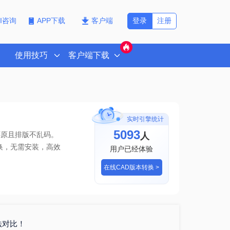
登录
注册
PI咨询
APP下载
客户端
使用技巧
客户端下载
实时引擎统计
5096
人
还原且排版不乱码。
换
，无需安装，高效
用户已经体验
在线CAD版本转换 >
法对比！