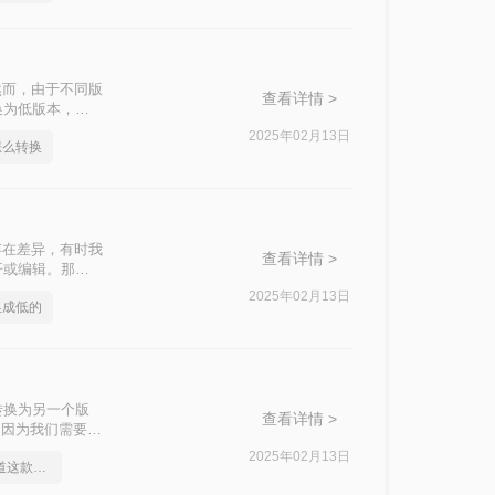
然而，由于不同版
查看详情 >
换为低版本，以
您介绍几种将
2025年02月13日
怎么转换
存在差异，有时我
查看详情 >
开或编辑。那么
本到低版本的转
2025年02月13日
换成低的
转换为另一个版
查看详情 >
是因为我们需要将
D版本怎么转换
2025年02月13日
身为打工人你应该知道这款cad版本转换软件