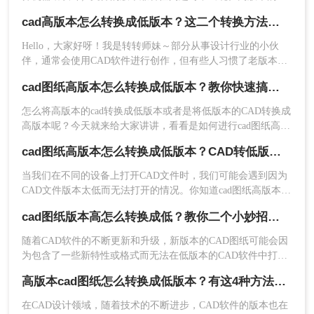
CAD图纸在低版本的CAD软件中可能无法打开，这给文件的共
cad高版本怎么转换成低版本？这二个转换方法非常简单！
享和协作带来了不便。那么高版本cad图纸怎么转换成低版本图
纸呢？本文将介绍两种将高版本CAD图纸转换为低版本的方
Hello，大家好呀！我是转转师妹～部分从事设计行业的小伙
2、选择CAD转换-CAD版本转换，接下来的操
法，帮助您轻松解决这一问题。
伴，通常会使用CAD软件进行创作，但有些人习惯了老版本的
作也是十分的简单，点击添加文件。
操作界面，便可能出现他人发送图纸供你查阅时，因为版本过
cad图纸高版本怎么转换成低版本？教你快速搞定！
低打不开文件的情况。其实要解决这一困扰并不难，我们只要
将新版本的CAD图纸转换为旧版本即可。那么cad高版本怎么转
怎么将高版本的cad转换成低版本或者是将低版本的CAD转换成
换成低版本呢？别着急，马上为大家揭晓谜底，还附带着详细
高版本呢？今天就来给大家讲讲，看看是如何进行cad图纸高版
的方法技巧哦！正好有此需要的小伙伴就赶紧往下看吧~
本怎么转换成低版本的，相信还有很多人不知道的，没关系，
cad图纸高版本怎么转换成低版本？CAD转低版本的两种方法
本文就教大家一个比较简单的方法，计算机小白也能很快上
手，下面来看看cad版本转换的具体操作吧。
当我们在不同的设备上打开CAD文件时，我们可能会遇到因为
CAD文件版本太低而无法打开的情况。你知道cad图纸高版本怎
么转换成低版本吗？其实，只要cad图纸高版本转换成低版本就
cad图纸版本高怎么转换成低？教你二个小妙招轻松搞定！
好了，那么今天，小编将与大家分享cad高版本转换成低版本相
3、文件上传后，设置一下要转换的版本，然
关知识。
后点击开始转换。
随着CAD软件的不断更新和升级，新版本的CAD图纸可能会因
为包含了一些新特性或格式而无法在低版本的CAD软件中打开
或编辑。当您遇到一个高版本的CAD图纸，但您的CAD软件版
高版本cad图纸怎么转换成低版本？有这4种方法可以快速转换！
本较低时，您可能会感到困惑。那么cad图纸版本高怎么转换成
低呢？，以下是一些方法可以帮助您将高版本的CAD图纸转换
在CAD设计领域，随着技术的不断进步，CAD软件的版本也在
为低版本，以便在低版本的CAD软件中打开和编辑。