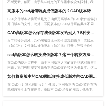
不断更新。然而，由于某些特定的工作需求或设备限制，我们
有时需要将高版本的CAD图纸转换为低版本，以确保图纸在旧
高版本的cad如何转换成低版本的？CAD版本转换方法分享！
版本的CAD软件中能够正常打开和编辑。那么高版本cad图纸怎
么转换成低版本呢？本文将详细介绍四种将高版本CAD图纸转
CAD文件版本转换通常是为了确保更高版本的CAD软件能够打
换为低版本的方法，并给出具体的操作步骤和注意事项。
开旧版本的文件。此外，不同版本的CAD软件可能具有不同的
4、转换完成，点击打开文件夹即可查看。
功能，因此转换文件版本可以确保可以在任何版本的软件中使
CAD高版本怎么保存成低版本发给别人？5种安全有效方法实测！
用文件。
注意：
在转换前，务必备份原始文件，以防数据丢
在工程设计领域，CAD图纸版本兼容性是高频痛点：高版本
失。确保所选的低版本格式在目标CAD软件中可
（如2024）文件无法被低版本（如2018）打开，导致协作中
用。
断、进度延误。许多用户盲目使用"保存为"功能，却忽略关键
cad高版本怎么转换成低版本？这三个转换方法非常简单！
设置，造成图层丢失、标注错误。那么CAD高版本怎么保存成
总结
低版本发给别人呢？本文基于AutoCAD 2024+系统实测，系统
在CAD的使用过程中，由于不同版本之间的文件格式和兼容性
梳理5种安全有效的版本转换方法，明确标注每种方案的适用边
问题，我们有时需要将高版本的CAD文件转换为低版本。这样
以上就是高版本cad图纸怎么转换成低版本图纸的方
界与关键细节，助您高效完成版本兼容，让图纸协作畅通无
可以使低版本的设备或软件能够正常打开和编辑高版本的文
阻！
法介绍了。每种方法都有其优缺点，用户可以根据
如何将高版本的CAD图纸转换成低版本的CAD图纸？3种实用方法对比！
件。本文将介绍几种常用的cad高版本怎么转换成低版本的方
自己的需求选择合适的方法。无论选择哪种方法，
法。
在 CAD（计算机辅助设计）领域，不同版本的 CAD 软件在功
都需要注意文件的安全性和准确性，确保转换后的
能和兼容性上存在差异。高版本 CAD 绘制的图纸，低版本软
文件能够在目标CAD软件中顺利打开和编辑。在实
件往往无法直接打开，这给图纸协作与交付带来不少困扰。因
际应用中，建议用户根据自己的具体情况和需求选
此，将高版本 CAD 图纸转换为低版本 成为设计师的常见需
择合适的方法，并遵循相应的操作步骤和注意事
求。本文从 转换精度、操作难度、批量能力、隐私安全 四个