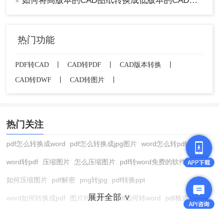
如何将高版本的CAD图纸转换成低版本的CAD图纸？3种实用方法对比！
●
热门功能
PDF转CAD
丨
CAD转PDF
丨
CAD版本转换
丨
CAD转DWF
丨
CAD转图片
丨
热门关注
pdf怎么转换成word
pdf怎么转换成jpg图片
word怎么转pdf
word转pdf
压缩图片
怎么压缩图片
pdf转word免费的软件
如何压缩图片
pdf解密
png转jpg
pdf转换ppt
展开全部 ∨
word如何转换成pdf
图片转换格式
pdf如何转word
pdf格式转换
在线pdf转换成word
pdf转图片
pdf怎么转换成jpg图片
图片转pdf