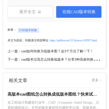
的用户。这些软件通常界面友好，操作简便，支持
批量转换。
展开全文 ⇊
在线CAD版本转换
优点：
支持多种
cad版本转换
，提供更多设置
选项，通常支持批量转换。
标签：
CAD版本转换
缺点：
需要额外安装软件，部分软件可能收
费。
本文为原创，转载请注明原网址:
https://pdftoword.55.la/news/18597.html
推荐工具：
转转大师CAD转换器
上一篇：cad如何转换为低版本图？这3个方法了解一下！
操作步骤：
下
一篇：cad版本过高怎么转换低版本？分享3种高效转换方法！
1、如果需要批量转换或者是下载客户端长期
转换：
相关文章
更多 >
高版本cad图纸怎么转换成低版本图纸？快来试一试这二种方法吧！
在工程设计和建筑行业中，CAD（Computer-Aided Design，计
算机辅助设计）文件的版本兼容性问题时常出现。高版本的