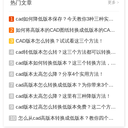
热门文章
更多 >
维度，对比三种主流方案，帮助您根据实际场景快速选择。
项。
1
cad如何降低版本保存？今天教你3种三种实用方法对比！
2
如何将高版本的CAD图纸转换成低版本的CAD图纸？3种实用方法对比！
3
CAD版本怎么转换？试试看这三个方法！
4
cad转低版本怎么转？这三个方法都可以转换版本！
5
cad版本如何转换低版本？这三个转换方法，你一定要学会！
6
cad版本太高怎么降？分享4个实用方法！
7
cad高版本怎么转换成低版本？为你带来3个好用的方法！
8
cad版本太高怎么降？这里有三种降版方法！
9
cad版本过高怎么转换低版本免费？这二个方法了解一下！
10
怎么从cad高版本转换成低版本？教你四个小妙招轻松搞定！