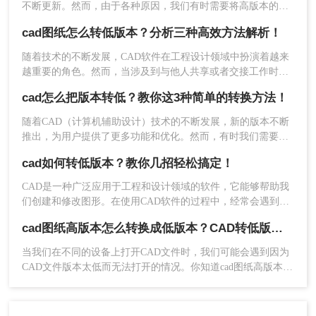
2、上传需要转换的CAD文件。
不断更新。然而，由于各种原因，我们有时需要将高版本的
求。
CAD文件转换为低版本，以便在旧版本的CAD软件或特定的环
cad图纸怎么转低版本？分析三种高效方法解析！
境中打开和编辑。那么cad高版本如何转低版本呢？本文将详细
介绍CAD高版本转低版本的几种方法，帮助大家高效、准确地
随着技术的不断发展，CAD软件在工程设计领域中扮演着越来
完成这一操作。
越重要的角色。然而，当涉及到与他人共享或者交接工作时，
图纸版本的兼容问题便成为了一个无法回避的问题。很多时
cad怎么把版本转低？教你这3种简单的转换方法！
候，我们需要将高版本的CAD图纸转换为低版本以便于团队其
他成员或合作伙伴能够顺利打开和编辑。那么cad图纸怎么转低
随着CAD（计算机辅助设计）技术的不断发展，新的版本不断
版本​呢？本文将详细介绍三种将CAD图纸转换为低版本的方
推出，为用户提供了更多功能和优化。然而，有时我们需要将
法，帮助您解决版本兼容问题。
高版本的CAD文件转换为低版本，以便在不支持新版本的系统
cad如何转低版本？教你几招轻松搞定！
或软件中打开和编辑。那么cad怎么把版本转低呢？本文将介绍
几种将高版本CAD文件转换为低版本的方法。
CAD是一种广泛应用于工程和设计领域的软件，它能够帮助我
们创建和修改图形。在使用CAD软件的过程中，经常会遇到需
要将文件转换到低版本的情况，以便与其他人共享。那么，cad
cad图纸高版本怎么转换成低版本？CAD转低版本的两种方法
如何转低版本呢？本文将详细介绍CAD转换到低版本的方法和
注意事项。
当我们在不同的设备上打开CAD文件时，我们可能会遇到因为
3、文件上传后，设置一下输出格式，选择要转换的
CAD文件版本太低而无法打开的情况。你知道cad图纸高版本怎
CAD版本，然后点击开始转换。
么转换成低版本吗？其实，只要cad图纸高版本转换成低版本就
好了，那么今天，小编将与大家分享cad高版本转换成低版本相
关知识。