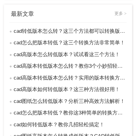
还是专业的CAD版本转换器软件，都应选择可
信赖的、有良好口碑的工具以确保文件的安全
最新文章
更多 >
性和准确性。
cad转低版本怎么转？这三个方法都可以转换版本！
●
总结
cad怎么把版本转低？这三个转换方法非常简单！
●
以上就是cad转低版本怎么转的方法介绍了
，用户可
以轻松实现CAD文件的高版本到低版本的转换，以
cad高版本怎么转低版本？试试看这三个方法！
●
满足不同的设计需求和工作要求。
cad高版本转低版本怎么转？教你3个小妙招轻松搞定！
●
cad高版本转低版本怎么转？实用的版本转换方法来了！
●
cad高版本如何转低版本？这三种方法很好用！
●
cad图纸怎么转低版本？分析三种高效方法解析！
●
cad怎么把版本转低？教你这3种简单的转换方法！
●
cad如何转低版本？教你几招轻松搞定！
●