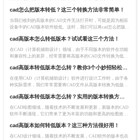
方法三：在线CAD版本转换工具
题，有时我们需要将高版本的CAD文件转换为低版本，以便在
cad怎么把版本转低？这三个转换方法非常简单！
旧版本的软件中打开和编辑。那么CAD转低版本怎么转呢？本
如果您不想安装额外的软件，还可以选择使用在线
文将为您介绍几种将CAD文件转换为低版本的方法，帮助您解
当我们收到的高版本的CAD文件无法打开时，可能是因为相应
CAD版本转换工具。这些工具无需下载和安装，只
决兼容性问题。
设备中的CAD版本软件较低。这时，我们可以将cad怎么把版本
需在浏览器中即可完成操作。下面以转转大师在线
转低。如何将高版本的CAD转换为低版本转换成低版本。今天
cad高版本怎么转低版本？试试看这三个方法！
CAD版本转换操作为例。
我想和大家分享一下如何cad版本转换，一起来学习一下吧。
具体操作步骤如下：
在CAD（计算机辅助设计）领域，由于不同版本的软件在功能
1、打开在线转换链接：
和兼容性上的差异，经常需要将高版本的CAD文件转换为低版
https://pdftoword.55.la/cad2ver/，进入CAD版本转
本以满足特定的软件版本要求或确保文件在不同环境中的兼容
cad高版本转低版本怎么转？教你3个小妙招轻松搞定！
性。那么cad高版本怎么转低版本呢？以下将详细介绍几种将
换页面。
CAD高版本转换为低版本的方法。
在使用CAD（计算机辅助设计）软件进行设计工作时，由于各
种实际需求，我们常常需要将CAD文件从高版本转换为低版
本。这可能是因为旧版本的CAD软件无法直接打开新版本的文
cad高版本转低版本怎么转？实用的版本转换方法来了！
件，或者为了与团队成员共享文件而需要降低版本。那么cad高
版本转低版本怎么转呢？下面，我们将详细介绍几种CAD高版
在CAD绘图领域，随着技术的不断发展和更新，新版本的CAD
本转低版本的方法。
软件不断涌现，它们带来了更为丰富的功能和更高的绘图效
率。然而，在实际工作中，由于各种原因，我们有时需要将高
cad高版本如何转低版本？这三种方法很好用！
版本的CAD文件转换为低版本，以便在旧版本的CAD软件中打
开和编辑。那么CAD高版本转低版本怎么转呢？本文将详细介
在CAD设计领域，随着技术的不断发展，CAD软件的版本也在
绍CAD高版本转低版本的转换方法，帮助您轻松应对这一需