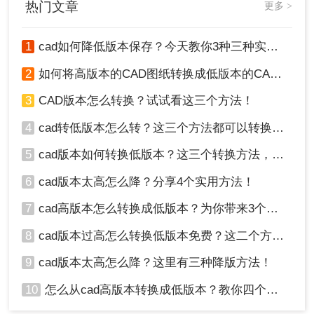
热门文章
更多 >
1
cad如何降低版本保存？今天教你3种三种实用方法对比！
2
如何将高版本的CAD图纸转换成低版本的CAD图纸？3种实用方法对比！
3
CAD版本怎么转换？试试看这三个方法！
4、转换完成，点击下载即可，如果还需要继续转
4
cad转低版本怎么转？这三个方法都可以转换版本！
换，可以点击继续添加。
5
cad版本如何转换低版本？这三个转换方法，你一定要学会！
注意事项
6
cad版本太高怎么降？分享4个实用方法！
备份原文件：在进行CAD版本转换之前，建议
7
cad高版本怎么转换成低版本？为你带来3个好用的方法！
备份原文件以防不测情况导致文件丢失或损
8
cad版本过高怎么转换低版本免费？这二个方法了解一下！
坏。
检查转换结果：转换完成后，仔细检查转换后
9
cad版本太高怎么降？这里有三种降版方法！
的文件是否符合要求，确保没有丢失重要信息
或出现错误。
10
怎么从cad高版本转换成低版本？教你四个小妙招轻松搞定！
选择可信赖的工具：无论是使用在线转换工具