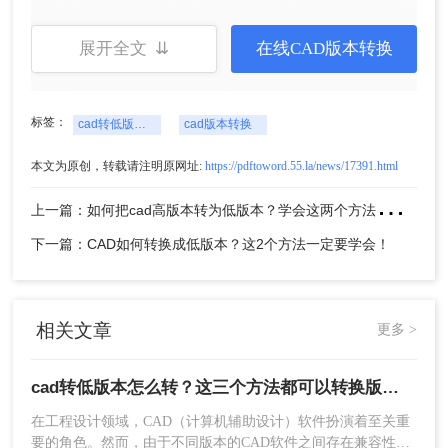
展开全文 ⇊
在线CAD版本转换
标签：
cad转低版本怎么转
cad版本转换
3、文件上传后，设置一下要转换的版本，然后点击
开始转换。
本文为原创，转载请注明原网址:
https://pdftoword.55.la/news/17391.html
上
一篇：如何把cad高版本转为低版本？学会这两个方法就够了！
下一篇：CAD如何转换成低版本？这2个方法一定要学会！
相关文章
更多 >
cad转低版本怎么转？这三个方法都可以转换版本！
4、转换完成，点击打开文件夹即可查看。
在工程设计领域，CAD（计算机辅助设计）软件扮演着至关重
要的角色。然而，由于不同版本的CAD软件之间存在兼容性问