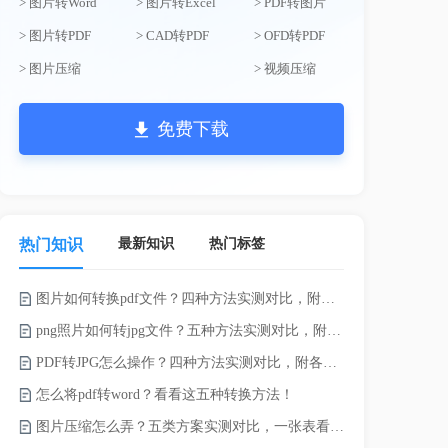
> 图片转Word
> 图片转Excel
> PDF转图片
> 图片转PDF
> CAD转PDF
> OFD转PDF
> 图片压缩
> 视频压缩
免费下载
最新知识
热门标签
热门知识
图片如何转换pdf文件？四种方法实测对比，附各场景最优选！
电脑上doc怎
png照片如何转jpg文件？五种方法实测对比，附各场景最优选!！
如何将word
PDF转JPG怎么操作？四种方法实测对比，附各场景最优选！
word转换成
怎么将pdf转word？看看这五种转换方法！
word如何转
图片压缩怎么弄？五类方案实测对比，一张表看懂怎么选！
word如何转