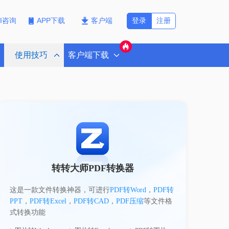
登录
注册
PI咨询
APP下载
客户端
使用技巧
客户端下载
转转大师PDF转换器
这是一款文件转换神器，可进行
PDF转Word
，
PDF转
PPT
，
PDF转Excel
，
PDF转CAD
，
PDF压缩
等文件格
式转换功能