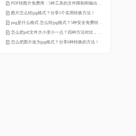
PDF转图片免费用：5种工具的文件限制和输出质量对比！
word转pd
图片怎么转jpg格式？分享5个实用转换方法！
png是什么格式 怎么转jpg格式？5种安全免费转换方法全解析！
pdf太大了
怎么把pdf文件大小变小一点？四种方法对比，一看就懂！
怎么把图片改为jpg格式？分享6种转换的方法！
pdf文件怎