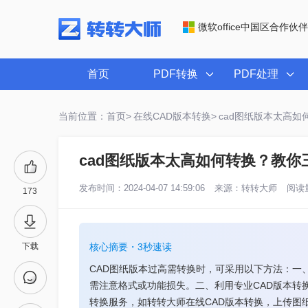
微软office中国区合作伙伴
首页
PDF转换
PDF处理
当前位置：首页>
在线CAD版本转换>
cad图纸版本太高
cad图纸版本太高如何转换？教
发布时间：2024-04-07 14:59:06
来源：
转转大师
阅读量
173
下载
核心摘要・3秒速读
CAD图纸版本过高需转换时，可采用以下方法：一
需注意格式或功能损失。二、利用专业CAD版本转
转换服务，如转转大师在线CAD版本转换，上传图