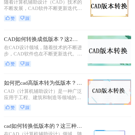
随着计算机辅助设计（CAD）技术的
辑。那么CAD高版本转低版本怎么转
不断发展，CAD软件不断更新迭代，
呢？本文将详细介绍CAD高版本转低
每个新版本都带来了更强大的功能和
版本的转换方法，帮助您轻松应对这
赞
踩
更高的工作效率。然而，这也导致了
一需求。
一个问题：当使用较新版本的CAD软
件创建的图纸需要在旧版本的CAD软
CAD如何转换成低版本？这2个方法一定要学会！
件中打开或编辑时，就会遇到版本不
兼容的问题。那么，cad图纸版本太高
在CAD设计领域，随着技术的不断进
如何转换呢？本文将为您介绍几种实
步，CAD软件也在不断更新迭代。然
用的转换方法。
而，在实际工作中，我们经常会遇到
赞
踩
需要在不同版本的CAD软件之间转换
文件的情况。尤其是在一些老旧的设
备或系统上，只能运行低版本的CAD
如何把cad高版本转为低版本？学会这两个方法就够了！
软件。因此，将高版本的CAD文件转
CAD（计算机辅助设计）是一种广泛
换成低版本成为了一个常见的需求。
应用于工程、建筑和制造等领域的设
本文将详细介绍CAD如何转换成低版
计软件。在使用CAD软件时，有时候
本，帮助您轻松应对这一挑战。
赞
踩
我们需要将高版本的CAD文件转换为
低版本的文件，以便与其他使用低版
本CAD软件的人进行共享和协作。那
cad如何转换低版本的？这三种办法帮你轻松解决！
么如何把CAD高版本转为低版本呢？
在CAD（计算机辅助设计）领域，随