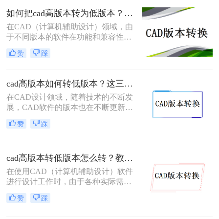
容性。那么cad高版本怎么转低版本
如何把cad高版本转为低版本？这3个方法轻松转换cad图纸版本！
呢？以下将详细介绍几种将CAD高版
在CAD（计算机辅助设计）领域，由
本转换为低版本的方法。
于不同版本的软件在功能和兼容性上
存在差异，有时需要将高版本的CAD
赞
踩
文件转换为低版本以确保其能在特定
版本的软件上正确打开和编辑。那么
如何把cad高版本转为低版本呢？以下
cad高版本如何转低版本？这三种方法很好用！
是一些常用的方法来实现CAD高版本
在CAD设计领域，随着技术的不断发
到低版本的转换。
展，CAD软件的版本也在不断更新。
然而，由于各种原因，我们有时需要
赞
踩
将高版本的CAD文件转换为低版本，
以便在旧版本的CAD软件或特定的环
境中打开和编辑。那么cad高版本如何
cad高版本转低版本怎么转？教你3个小妙招轻松搞定！
转低版本呢？本文将详细介绍CAD高
版本转低版本的几种方法，帮助大家
在使用CAD（计算机辅助设计）软件
高效、准确地完成这一操作。
进行设计工作时，由于各种实际需
求，我们常常需要将CAD文件从高版
赞
踩
本转换为低版本。这可能是因为旧版
本的CAD软件无法直接打开新版本的