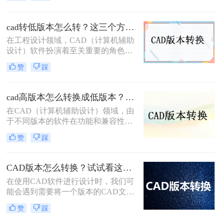
使用不同版本的CAD软件，文件版本
不兼容的问题时有发生。那么cad版本
怎么转换低版本呢？本文将详细介绍
cad转低版本怎么转？这三个方法都可以转换版本！
三种将CAD文件版本转换为低版本的
在工程设计领域，CAD（计算机辅助
方法。
设计）软件扮演着至关重要的角色。
然而，由于不同版本的CAD软件之间
赞
踩
存在兼容性问题，有时我们需要将高
版本的CAD文件转换为低版本，以便
在旧版本的软件中打开和编辑。那么
cad高版本怎么转换成低版本？为你带来3个好用的方法！
CAD转低版本怎么转呢？本文将为您
在CAD（计算机辅助设计）领域，由
介绍几种将CAD文件转换为低版本的
于不同版本的软件在功能和兼容性上
方法，帮助您解决兼容性问题。
存在差异，有时我们需要将高版本的
赞
踩
CAD文件转换为低版本，以便在旧版
本的CAD软件中打开或编辑。那么
cad高版本怎么转换成低版本呢？以下
CAD版本怎么转换？试试看这三个方法！
是一些常用的方法来实现CAD高版本
​在使用CAD软件进行设计时，我们可
到低版本的转换。
能会遇到需要将一个版本的CAD文件
转换为另一个版本的情况。这可能是
赞
踩
因为不同的软件版本具有不同的功能