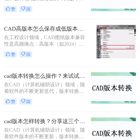
代频繁，不同版本之间在功能和兼容
法，并给出具体的操作步骤和注意事
赞
踩
性上存在差异。因此，有时我们需要
项。
将高版本的CAD文件转换为低版本，
以便在旧版本的CAD软件中打开或编
CAD高版本怎么保存成低版本发给别人？5种安全有效方法实测！
辑。那么cad版本如何转换低版本呢？
在工程设计领域，CAD图纸版本兼容
以下是一些常用的方法来实现CAD版
性是高频痛点：高版本（如2024）文
本从高到低的转换。
件无法被低版本（如2018）打开，导
赞
踩
致协作中断、进度延误。许多用户盲
目使用"保存为"功能，却忽略关键设
置，造成图层丢失、标注错误。那么
cad版本转换怎么操作？来试试这二种实用方法吧！
CAD高版本怎么保存成低版本发给别
人呢？本文基于AutoCAD 2024+系统
在CAD（计算机辅助设计）领域，随
实测，系统梳理5种安全有效的版本
着软件的不断更新迭代，版本转换成
转换方法，明确标注每种方案的适用
为了一个常见的需求。无论是出于兼
赞
踩
边界与关键细节，助您高效完成版本
容性、文件格式要求，还是为了与旧
兼容，让图纸协作畅通无阻！
版软件保持一致，CAD版本转换都显
得尤为重要。那么cad版本转换怎么操
cad版本怎样转换？分享这三个转换方法！
作呢？本文将介绍二种CAD版本转换
在CAD（计算机辅助设计）领域，随
的操作方法。
着软件版本的不断更新，版本转换成