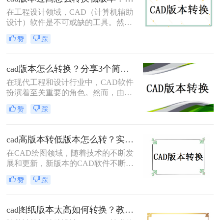
具体要怎么#other#呢？下面就一起来
在工程设计领域，CAD（计算机辅助
了解一下吧。
设计）软件是不可或缺的工具。然
而，随着技术的不断进步，CAD软件
赞
踩
也在不断更新换代。有时，我们可能
会遇到需要使用较低版本的CAD软件
打开或编辑文件的情况，这时就需要
cad版本怎么转换？分享3个简单方法，轻松无损转换！
将高版本的CAD文件转换为低版本。
在现代工程和设计行业中，CAD软件
那么CAD版本过高怎么转换低版本
扮演着至关重要的角色。然而，由于
呢？本文将介绍几种常见的CAD版本
不同的CAD软件使用不同的文件格
转换方法，帮助您轻松应对这一问
赞
踩
式，将文件从一个CAD版本转换到另
题。
一个版本可能会带来很多麻烦。幸运
的是，我们有几种方法可以轻松地完
cad高版本转低版本怎么转？实用的版本转换方法来了！
成这个转换过程，并确保文件在不同
在CAD绘图领域，随着技术的不断发
的CAD软件中无缝地运行。那么CAD
展和更新，新版本的CAD软件不断涌
版本怎么转换呢？在本文中，我们将
现，它们带来了更为丰富的功能和更
介绍三种最常用的CAD版本转换方
赞
踩
高的绘图效率。然而，在实际工作
法，以帮助您更好地处理CAD文件。
中，由于各种原因，我们有时需要将
高版本的CAD文件转换为低版本，以
cad图纸版本太高如何转换？教你三个小妙招轻松搞定！
便在旧版本的CAD软件中打开和编