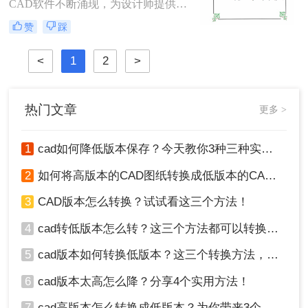
换方法，包括使用原CAD软件、第三
CAD软件不断涌现，为设计师提供了
方转换工具以及在线转换服务。
更多的功能和优化。然而，有时我们
赞
踩
可能需要将高版本的CAD文件降为低
版本，以确保与特定软件或硬件的兼
<
1
2
>
容性。那么cad版本太高怎么降呢？本
文将介绍三种将高版本CAD文件降为
低版本的方法，帮助您轻松应对版本
过高的问题。
热门文章
更多 >
1
cad如何降低版本保存？今天教你3种三种实用方法对比！
2
如何将高版本的CAD图纸转换成低版本的CAD图纸？3种实用方法对比！
3
CAD版本怎么转换？试试看这三个方法！
4
cad转低版本怎么转？这三个方法都可以转换版本！
5
cad版本如何转换低版本？这三个转换方法，你一定要学会！
6
cad版本太高怎么降？分享4个实用方法！
7
cad高版本怎么转换成低版本？为你带来3个好用的方法！