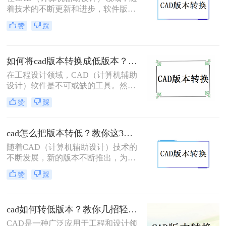
本文将介绍两种简单的方法，帮助你
着技术的不断更新和进步，软件版本
将CAD高版本文件转为低版本文件。
也日新月异。但在实际应用中，有时
赞
踩
我们需要将高版本的CAD文件转换为
低版本，以兼容旧版软件或适应不同
的工作环境。那么cad如何转换低版本
如何将cad版本转换成低版本？试试这三种方法吧！
的呢？下面将为您介绍三种实用的方
法，帮助您轻松实现CAD文件的低版
在工程设计领域，CAD（计算机辅助
本转换。
设计）软件是不可或缺的工具。然
而，随着技术的不断进步，CAD软件
赞
踩
版本不断更新，有时我们需要将高版
本的CAD文件转换为低版本，以便在
旧版本的软件或不同的环境中打开和
cad怎么把版本转低？教你这3种简单的转换方法！
编辑。那么如何将cad版本转换成低版
随着CAD（计算机辅助设计）技术的
本呢？本文将为您介绍三种将CAD版
不断发展，新的版本不断推出，为用
本转换成低版本的实用方法，帮助您
户提供了更多功能和优化。然而，有
解决版本不兼容的问题。
赞
踩
时我们需要将高版本的CAD文件转换
为低版本，以便在不支持新版本的系
统或软件中打开和编辑。那么cad怎么
cad如何转低版本？教你几招轻松搞定！
把版本转低呢？本文将介绍几种将高
版本CAD文件转换为低版本的方法。
CAD是一种广泛应用于工程和设计领