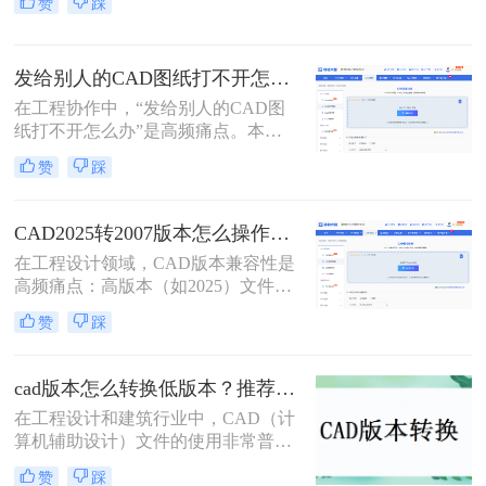
赞
踩
也意味着高版本的CAD文件可能无法
在旧版本的CAD软件中正确打开或编
辑。为了确保兼容性，有时需要将
发给别人的CAD图纸打不开怎么办？CAD版本转换5种有效方法！
CAD文件的版本降低。那么cad版本
太高怎么降呢？本文将介绍四种有效
在工程协作中，“发给别人的CAD图
的方法来实现这一目标。
纸打不开怎么办”是高频痛点。本文
聚焦CAD版本转换核心解决方案，所
赞
踩
有方法均经2026年实测验证。特别强
调：在线工具存在数据上传风险，敏
感图纸必须使用Autodesk官方本地功
CAD2025转2007版本怎么操作？5种安全有效方法实测（2026年最新版）!
能！
在工程设计领域，CAD版本兼容性是
高频痛点：高版本（如2025）文件无
法被超低版本（2007）打开，导致协
赞
踩
作中断、进度延误。特别强调：2007
是超老旧版本（2007年发布），仅限
必要场景使用。那么CAD2025转2007
cad版本怎么转换低版本？推荐这3种方法给大家！
版本怎么操作呢？本文聚焦CAD
在工程设计和建筑行业中，CAD（计
2025转2007核心解决方案，严格区分
算机辅助设计）文件的使用非常普
安全使用场景，助您安全高效完成转
遍。然而，由于不同项目和团队可能
换！
赞
踩