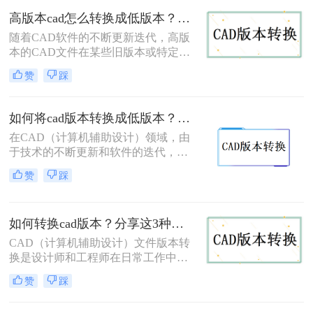
文件，或者为了与团队成员共享文件
高版本cad怎么转换成低版本？这三个转换方法非常简单！
而需要降低版本。那么cad高版本转低
版本怎么转呢？下面，我们将详细介
随着CAD软件的不断更新迭代，高版
绍几种CAD高版本转低版本的方法。
本的CAD文件在某些旧版本或特定需
求的场景下可能无法直接打开或编
赞
踩
辑。因此，将高版本CAD转换成低版
本成为了一个常见的需求。那么高版
本cad怎么转换成低版本呢？下面将详
如何将cad版本转换成低版本？教你三个小妙招轻松搞定！
细介绍几种将高版本CAD转换成低版
在CAD（计算机辅助设计）领域，由
本的方法，供您参考。
于技术的不断更新和软件的迭代，我
们有时需要将CAD文件从高版本转换
赞
踩
为低版本，以便在旧版本的CAD软件
中打开和编辑。那么如何将CAD版本
转换成低版本呢？以下将详细介绍三
如何转换cad版本？分享这3种简单的方法！
种常用的方法，帮助您轻松完成CAD
版本的转换。
CAD（计算机辅助设计）文件版本转
换是设计师和工程师在日常工作中经
常遇到的需求。随着CAD软件的不断
赞
踩
更新和发展，有时我们需要将旧版本
的CAD文件转换为新版本，以便在新