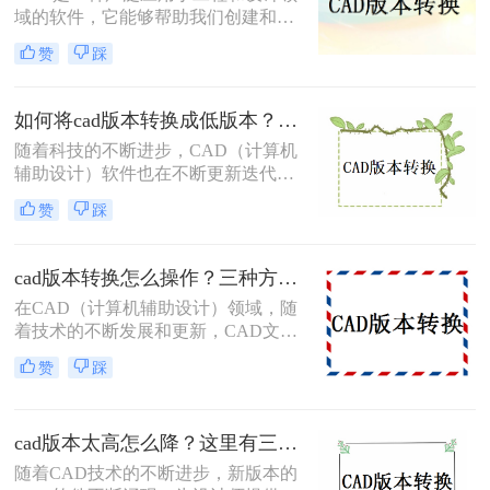
域的软件，它能够帮助我们创建和修
改图形。在使用CAD软件的过程中，
赞
踩
经常会遇到需要将文件转换到低版本
的情况，以便与其他人共享。那么，
cad如何转低版本呢？本文将详细介绍
如何将cad版本转换成低版本？教你三个小妙招轻松搞定！
CAD转换到低版本的方法和注意事
随着科技的不断进步，CAD（计算机
项。
辅助设计）软件也在不断更新迭代，
功能越来越强大，界面越来越友好。
赞
踩
然而，有时候我们会遇到一些问题，
比如某个高版本的CAD文件需要在低
版本的CAD软件中打开或编辑，这时
cad版本转换怎么操作？三种方法助你轻松应对！
候就需要将高版本的CAD文件转换成
在CAD（计算机辅助设计）领域，随
低版本。那么如何将cad版本转换成低
着技术的不断发展和更新，CAD文件
版本呢？本文将介绍几种将CAD版本
的版本转换成为了一个常见的需求。
转换成低版本的方法。
赞
踩
为了满足不同软件版本、不同平台或
不同用户之间的兼容性要求，我们需
要掌握一些有效的CAD版本转换方
cad版本太高怎么降？这里有三种降版方法！
法。那么cad版本转换怎么操作呢？本
文将为您介绍三种常用的CAD版本转
随着CAD技术的不断进步，新版本的