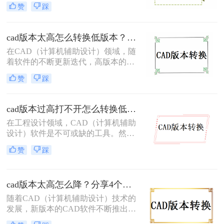
然而，有时我们需要将高版本的CAD
赞
踩
文件转换为低版本，以便在不同版本
的CAD软件中打开或编辑。那么cad
如何转换为低版本图呢？本文将介绍
cad版本太高怎么转换低版本？分享二个高效实用方法！
三种将CAD文件转换为低版本的方
在CAD（计算机辅助设计）领域，随
法。
着软件的不断更新迭代，高版本的
CAD文件有时需要在低版本的软件中
赞
踩
打开或编辑。这时，就需要将高版本
的CAD文件转换为低版本。那么cad
版本太高怎么转换低版本呢？本文将
cad版本过高打不开怎么转换低版本？这3个方法快来试试！
介绍两种常用的CAD版本转换方法。
在工程设计领域，CAD（计算机辅助
设计）软件是不可或缺的工具。然
而，随着软件版本的更新迭代，有时
赞
踩
我们可能会遇到高版本CAD文件在低
版本软件中无法打开的问题。那么cad
版本过高打不开怎么转换低版本呢？
cad版本太高怎么降？分享4个实用方法！
本文将介绍三种将高版本CAD文件转
换为低版本的方法，帮助大家轻松解
随着CAD（计算机辅助设计）技术的
决这一难题。
发展，新版本的CAD软件不断推出，
带来了更多的功能和优化。然而，这