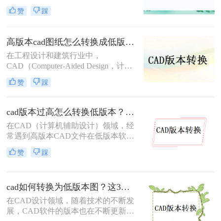
为了一个常见的需求。无论是出于兼
赞
踩
容性、文件格式要求，还是为了与旧
版软件保持一致，CAD版本转换都显
得尤为重要。那么cad版本怎样转换
高版本cad图纸怎么转换成低版本图纸？快来试一试这二种方法吧！
呢？本文将介绍三种CAD版本转换的
在工程设计和建筑行业中，
方法。
CAD（Computer-Aided Design，计算
机辅助设计）文件的版本兼容性问题
赞
踩
时常出现。高版本的CAD图纸在低版
本的CAD软件中可能无法打开，这给
文件的共享和协作带来了不便。那么
cad版本过高怎么转换低版本？分享3种高效转换方法！
高版本cad图纸怎么转换成低版本图纸
在CAD（计算机辅助设计）领域，经
呢？本文将介绍两种将高版本CAD图
常遇到高版本CAD文件在低版本软件
纸转换为低版本的方法，帮助您轻松
中无法打开或编辑的情况。这通常是
解决这一问题。
赞
踩
因为高版本CAD可能新增了一些功能
和数据格式，导致低版本软件无法识
别。因此，将高版本CAD文件转换为
cad如何转换为低版本图？这3个方法了解一下！
低版本变得尤为重要。那么cad版本过
高怎么转换低版本呢？本文将介绍三
在CAD设计领域，随着技术的不断发
种将CAD高版本转换为低版本的高效
展，CAD软件的版本也在不断更新。
方法。