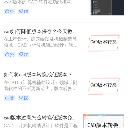
不同版本的 CAD 软件在功能和兼容
性上存在差异。高版本 CAD 绘制的
赞
踩
图纸，低版本软件往往无法直接打
开，这给图纸协作与交付带来不少困
扰。因此，将高版本 CAD 图纸转换
cad如何降低版本保存？今天教你3种三种实用方法对比！
为低版本 成为设计师的常见需求。本
文从 转换精度、操作难度、批量能
在工程设计、建筑绘图及机械制造等
力、隐私安全 四个维度，对比三种主
领域，CAD（计算机辅助设计）软件
流方案，帮助您根据实际场景快速选
被广泛应用于二维和三维设计工作。
赞
踩
择。
然而，不同版本的 CAD 软件之间存
在兼容性问题——高版本软件可以打
开低版本文件，但低版本软件却无法
如何将cad版本转换成低版本？分享二种方法给你！3秒实现~！
直接打开高版本文件。当我们需要将
图纸分享给使用旧版 CAD 的合作伙
在CAD（计算机辅助设计）领域，随
伴或客户时，将 CAD 文件降低版本
着软件的不断更新迭代，版本转换成
保存就显得尤为重要。那么CAD 如
为了一个常见的需求。特别是在需要
赞
踩
何降低版本保存呢？本文从转换精
将高版本的CAD文件与旧版软件或不
度、操作难度、批量能力、隐私安全
同操作系统上的用户共享时，将CAD
四个维度，对比三种主流方案，帮助
版本转换成低版本显得尤为重要。那
您根据实际场景快速做出选择。
cad版本过高怎么转换低版本免费？这二个方法了解一下！
么如何将cad版本转换成低版本呢？本
文将介绍两种将CAD版本转换成低版
CAD（计算机辅助设计）软件是工程