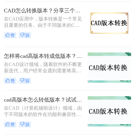
和兼容性，或者是因为我们需要将文
件与使用不同版本CAD软件的用户共
CAD怎么转换版本？分享三个简单转换方法！
享。下面，我将介绍几种常见的CAD
在CAD应用中，版本转换是一个常见
版本怎么转换方法。
且重要的任务。由于不同版本的CAD
软件可能具有不同的文件格式和功
赞
踩
能，因此需要将文件从一个版本转换
为另一个版本，以满足不同的需求。
那么CAD怎么转换版本呢？本文将介
怎样将cad高版本转成低版本？分享3种实用的方法~！
绍三种实用的cad版本转换方法，帮助
您轻松完成转换工作。
在CAD设计领域，随着软件的不断更
新迭代，用户经常会遇到需要将高版
本的CAD文件转换为低版本以便在不
赞
踩
同版本的CAD软件中打开或共享的情
况。那么怎样将cad高版本转成低版本
呢？本文将详细介绍几种将CAD高版
cad高版本怎么转低版本？试试看这三个方法！
本转换成低版本的方法，帮助用户轻
在CAD（计算机辅助设计）领域，由
松应对这一需求。
于不同版本的软件在功能和兼容性上
的差异，经常需要将高版本的CAD文
赞
踩
件转换为低版本以满足特定的软件版
本要求或确保文件在不同环境中的兼