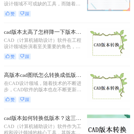
本的方法。
设计领域不可或缺的工具，而随着软
件版本的更新迭代，有时我们需要将
赞
踩
高版本的CAD文件转换为低版本，以
便与旧系统或团队成员兼容。那么cad
版本过高怎么转换低版本免费呢？本
cad版本太高了怎样降一下版本？试试这两种有效的方法！
文将介绍两种免费将CAD版本从高转
CAD（计算机辅助设计）软件在工程
低的方法。
设计领域扮演着至关重要的角色，而
由于软件版本的不断更新，有时我们
赞
踩
需要将高版本的CAD文件转换为低版
本以便与旧系统或团队成员兼容。那
么cad版本太高了怎样降一下版本呢？
高版本cad图纸怎么转换成低版本？有这4种方法可以快速转换！
本文将介绍两种将CAD版本降级的方
在CAD设计领域，随着技术的不断进
法。
步，CAD软件的版本也在不断更新。
然而，由于某些特定的工作需求或设
赞
踩
备限制，我们有时需要将高版本的
CAD图纸转换为低版本，以确保图纸
在旧版本的CAD软件中能够正常打开
cad版本如何转换低版本？这三个转换方法，你一定要学会！
和编辑。那么高版本cad图纸怎么转换
CAD（计算机辅助设计）软件作为工
成低版本呢？本文将详细介绍四种将
程和设计领域的核心工具，其版本迭
高版本CAD图纸转换为低版本的方