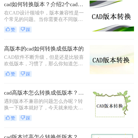
cad如何转换版本？介绍2个cad版本转换方法！
本，导致无法直接打开高版本的CAD
文件。此时，将CAD高版本转换成低
在CAD设计领域中，版本兼容性是一
版本就显得尤为重要。那么怎么从
个常见的问题。当你需要在不同版本
CAD高版本转换成低版本呢？本文将
的CAD软件之间进行文件转换时，可
赞
踩
介绍几种将CAD高版本转换成低版本
能会遇到一些困扰。那么cad如何转换
的方法，帮助您解决版本兼容性问
版本呢？本文将介绍两种简单而可靠
题。
的方法，帮助你解决CAD版本转换的
高版本的cad如何转换成低版本的
问题。
CAD软件不断升级，但是还是比较喜
欢低版本，习惯了，那么你知道怎么
高版本的cad如何转换成低版本的吗？
赞
踩
今天我们来谈谈如何cad版本转换器，
有需要的朋友赶紧看起来，并分享给
你的朋友，希望能帮助到大家哦。
cad高版本怎么转换成低版本？推荐这三种方法给大家！
遇到版本不兼容的问题怎么办呢？转
换一下版本就好了，今天就来给大家
讲讲cad高版本怎么转换成低版本的事
赞
踩
项，工作中经常会遇到这样的问题，
当我们因为版本问题打不开文档时，
最好的方法就是转换一下版本，那么
cad版本过高怎么转换低版本？教你二个小妙招轻松搞定！