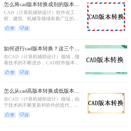
版本的软件中打开和编辑。那么如何
怎么将cad版本转换成别的版本？分享3个简单转换方法！
转换CAD版本呢？本文将详细介绍三
CAD（计算机辅助设计）软件在工
种CAD版本转换的方法，帮助您轻松
程、建筑、机械等领域有着广泛的应
完成版本转换。
用。然而，由于不同版本的CAD软件
赞
踩
之间存在兼容性问题，因此，将CAD
文件从一个版本转换为另一个版本成
为了许多用户面临的需求。本文将详
如何进行cad版本转换？这三个方法了解一下！
细介绍怎么将cad版本转换成别的版
本。
在CAD（计算机辅助设计）领域，随
着技术的不断进步，CAD软件版本不
断更新，这导致了不同版本之间的兼
赞
踩
容性问题。为了确保设计数据的准确
性和完整性，避免不必要的错误和成
本，提高工作效率，CAD版本转换成
怎么从cad高版本转换成低版本？教你四个小妙招轻松搞定！
为了一个必要的步骤。本文将详细介
在CAD（计算机辅助设计）领域，由
绍如何进行cad版本转换的方法，并提
于技术的不断更新和软件的迭代，我
供一些实用的技巧。
们常常会遇到CAD文件版本不兼容的
赞
踩
问题。特别是在项目合作、文件传输
或软件升级后，CAD文件的接收者可
能使用的CAD版本低于发送者的版