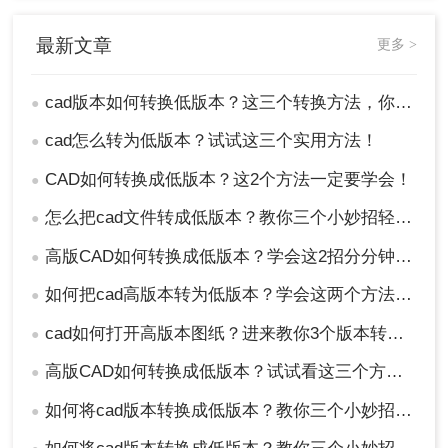
注意事项
最新文章
更多 >
备份原文件：在进行版本转换前，务必备份原
cad版本如何转换低版本？这三个转换方法，你一定要学会！
●
文件以防数据丢失或损坏。
检查转换后的文件：转换完成后，应仔细检查
cad怎么转为低版本？试试这三个实用方法！
●
转换后的文件以确保数据的准确性和完整性。
CAD如何转换成低版本？这2个方法一定要学会！
●
特别是要检查文件中的关键元素（如尺寸、标
注等）是否保持一致。
怎么把cad文件转成低版本？教你三个小妙招轻松搞定！
●
选择可靠的转换工具：无论是使用在线转换工
具还是第三方CAD转换软件，都应选择可信赖
高版CAD如何转换成低版本？学会这2招分分钟搞定！
●
的服务提供商或软件开发商以确保数据安全和
如何把cad高版本转为低版本？学会这两个方法就够了！
●
转换质量。
cad如何打开高版本图纸？进来教你3个版本转换解决问题~
●
总结
高版CAD如何转换成低版本？试试看这三个方法！
●
以上就是cad版本如何转换低版本的方法介绍了，将
如何将cad版本转换成低版本？教你三个小妙招轻松搞定！
●
CAD高版本文件转换为低版本可以通过多种方法实
现。用户可以根据自己的需求和实际情况选择最适