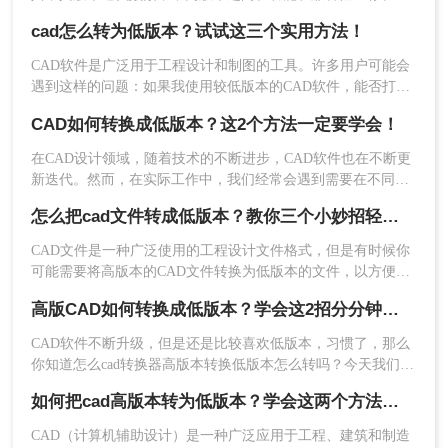
转换的CAD版本，然后点击开始转换。
异。因此，有时我们需要将高版本的CAD文件转换为低版本，
cad怎么转为低版本？试试这三个实用方法！
以便在旧版本的CAD软件中打开或编辑。那么cad版本如何转换
低版本呢？以下是一些常用的方法来实现CAD版本从高到低的
CAD软件是广泛用于工程设计和制图的工具。许多用户可能会
转换。
遇到这样的问题：如果我使用较低版本的CAD软件，能否打开
由较高版本创建的文件？答案是，通常情况下，CAD低版本可
CAD如何转换成低版本？这2个方法一定要学会！
以打开高版本的文件。下面将介绍cad怎么转为低版本方法。一
起来学习一下吧！
在CAD设计领域，随着技术的不断进步，CAD软件也在不断更
新迭代。然而，在实际工作中，我们经常会遇到需要在不同版
本的CAD软件之间转换文件的情况。尤其是在一些老旧的设备
4、转换完成，点击下载即可，如果还需要继
怎么把cad文件转成低版本？教你三个小妙招轻松搞定！
或系统上，只能运行低版本的CAD软件。因此，将高版本的
续转换，可以点击继续添加。
CAD文件转换成低版本成为了一个常见的需求。本文将详细介
​CAD文件是一种广泛使用的工程设计文件格式，但是有时候你
绍CAD如何转换成低版本，帮助您轻松应对这一挑战。
可能需要将高版本的CAD文件转换为低版本的文件，以方便在
注意：
由于在线工具依赖于网络传输数据，因此在
旧版本的软件中打开和编辑。下面将详细介绍怎么把cad文件转
处理大型CAD文件时可能会受到网络速度和稳定性
高版CAD如何转换成低版本？学会这2招分分钟搞定！
成低版本方法。
的限制。
CAD软件不断升级，但是还是比较喜欢低版本，习惯了，那么
你知道怎么cad转换器高版本转换低版本怎么转吗？今天我们来
三、使用第三方CAD转换软件
谈谈如何cad版本转换器，有需要的朋友赶紧看起来，并分享给
如何把cad高版本转为低版本？学会这两个方法就够了！
你的朋友，希望能帮助到大家哦。
除了CAD软件自带的“另存为”功能和在线转换工具
CAD（计算机辅助设计）是一种广泛应用于工程、建筑和制造
外，还可以使用第三方CAD转换软件来进行版本转