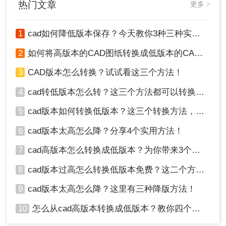
热门文章
更多 >
介绍几种将CAD版本转换成低版本的方法。
1
cad如何降低版本保存？今天教你3种三种实用方法对比！
2
如何将高版本的CAD图纸转换成低版本的CAD图纸？3种实用方法对比！
3
CAD版本怎么转换？试试看这三个方法！
4
cad转低版本怎么转？这三个方法都可以转换版本！
3、文件上传后，设置一下要转换的版本，然
后点击开始转换。
5
cad版本如何转换低版本？这三个转换方法，你一定要学会！
6
cad版本太高怎么降？分享4个实用方法！
7
cad高版本怎么转换成低版本？为你带来3个好用的方法！
8
cad版本过高怎么转换低版本免费？这二个方法了解一下！
9
cad版本太高怎么降？这里有三种降版方法！
10
怎么从cad高版本转换成低版本？教你四个小妙招轻松搞定！
4、转换完成，点击打开文件夹即可查看。