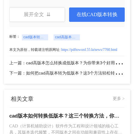
展开全文 ⇊
在线CAD版本转换
2、上传需要转换的CAD文件。
标签：
cad版本转换低版本
cad高版本转换低版本
本文为原创，转载请注明原网址:
https://pdftoword.55.la/news/7760.html
上
一篇：cad高版本怎么转换成低版本？为你带来3个好用的方法！
下
一篇：如何把cad高版本转为低版本？这3个方法轻松转换cad图纸版本！
相关文章
更多 >
cad版本如何转换低版本？这三个转换方法，你一定要学会！
CAD（计算机辅助设计）软件作为工程和设计领域的核心工
3、文件上传后，设置一下输出格式，选择要
具，其版本迭代频繁，不同版本之间在功能和兼容性上存在差