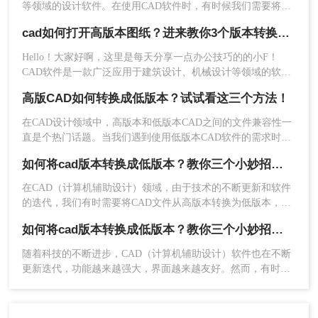
等领域的设计软件。在使用CAD软件时，有时候我们需要将高
换。这些软件通常具有更强大的功能和更高的兼容
版本的CAD文件转换为低版本的文件，以便与其他使用低版本
性，可以更好地处理不同版本之间的转换问题。下
cad如何打开高版本图纸？进来教你3个版本转换解决问题~
CAD软件的人进行共享和协作。那么如何把CAD高版本转为低
面以转转大师CAD转换器操作为例。
版本呢？本文将介绍两种简单的方法，帮助你将CAD高版本文
Hello！大家好啊，这里是每天分享一点办公技巧的的小F！
操作如下：
件转为低版本文件。
CAD软件是一款广泛应用于建筑设计、机械设计等领域的软
件，用户可以通过自己的电脑安装不同版本的 CAD 软件来进
1、如果需要批量转换或者是下载客户端长期
高版CAD如何转换成低版本？试试看这三个方法！
行绘图、编辑等操作。然而，有时我们可能会遇到高版本 CAD
转换：
图纸打不开的情况，这是什么原因呢？又有哪些解决方法呢？
在CAD设计领域中，高版本和低版本CAD之间的文件兼容性一
直是个热门话题。当我们遇到使用低版本CAD软件的需求时，
高版CAD如何转换成低版本成为一项必备的技能。本文将介绍
如何将cad版本转换成低版本？教你三个小妙招轻松搞定！
三种简单有效的方法，帮助您轻松实现高版本CAD转换为低版
本。无论您是一名设计师还是一名工程师，掌握这些方法都会
在CAD（计算机辅助设计）领域，由于技术的不断更新和软件
对您的工作产生巨大的帮助。
的迭代，我们有时需要将CAD文件从高版本转换为低版本，以
便在旧版本的CAD软件中打开和编辑。那么如何将CAD版本转
如何将cad版本转换成低版本？教你三个小妙招轻松搞定！
换成低版本呢？以下将详细介绍三种常用的方法，帮助您轻松
完成CAD版本的转换。
随着科技的不断进步，CAD（计算机辅助设计）软件也在不断
更新迭代，功能越来越强大，界面越来越友好。然而，有时候
2、选择CAD转换-CAD版本转换，接下来的操
我们会遇到一些问题，比如某个高版本的CAD文件需要在低版
作也是十分的简单，点击添加文件。
本的CAD软件中打开或编辑，这时候就需要将高版本的CAD文
件转换成低版本。那么如何将cad版本转换成低版本呢？本文将