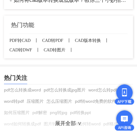
如何将cad版本转换成低版本？教你三个小妙招轻松搞定！
●
合自己的方法进行操作。同时，在转换过程中应注
意数据安全和转换质量的问题以确保转换结果的准
确性和可靠性。
热门功能
PDF转CAD
丨
CAD转PDF
丨
CAD版本转换
丨
CAD转DWF
丨
CAD转图片
丨
热门关注
pdf怎么转换成word
pdf怎么转换成jpg图片
word怎么转pdf
word转pdf
压缩图片
怎么压缩图片
pdf转word免费的软件
如何压缩图片
pdf解密
png转jpg
pdf转换ppt
展开全部 ∨
word如何转换成pdf
图片转换格式
pdf如何转word
pdf格式转换
在线pdf转换成word
pdf转图片
pdf怎么转换成jpg图片
图片转pdf