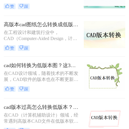
为了一个常见的需求。无论是出于兼
赞
踩
容性、文件格式要求，还是为了与旧
版软件保持一致，CAD版本转换都显
得尤为重要。那么cad版本怎样转换
高版本cad图纸怎么转换成低版本图纸？快来试一试这二种方法吧！
呢？本文将介绍三种CAD版本转换的
在工程设计和建筑行业中，
方法。
CAD（Computer-Aided Design，计算
机辅助设计）文件的版本兼容性问题
赞
踩
时常出现。高版本的CAD图纸在低版
本的CAD软件中可能无法打开，这给
文件的共享和协作带来了不便。那么
cad如何转换为低版本图？这3个方法了解一下！
高版本cad图纸怎么转换成低版本图纸
在CAD设计领域，随着技术的不断发
呢？本文将介绍两种将高版本CAD图
展，CAD软件的版本也在不断更新。
纸转换为低版本的方法，帮助您轻松
然而，有时我们需要将高版本的CAD
解决这一问题。
赞
踩
文件转换为低版本，以便在不同版本
的CAD软件中打开或编辑。那么cad
如何转换为低版本图呢？本文将介绍
cad版本过高怎么转换低版本？分享3种高效转换方法！
三种将CAD文件转换为低版本的方
在CAD（计算机辅助设计）领域，经
法。
常遇到高版本CAD文件在低版本软件
中无法打开或编辑的情况。这通常是