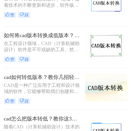
本文将介绍两种简单的方法，帮助你
着技术的不断更新和进步，软件版本
将CAD高版本文件转为低版本文件。
也日新月异。但在实际应用中，有时
赞
踩
我们需要将高版本的CAD文件转换为
低版本，以兼容旧版软件或适应不同
的工作环境。那么cad如何转换低版本
如何将cad版本转换成低版本？试试这三种方法吧！
的呢？下面将为您介绍三种实用的方
法，帮助您轻松实现CAD文件的低版
在工程设计领域，CAD（计算机辅助
本转换。
设计）软件是不可或缺的工具。然
而，随着技术的不断进步，CAD软件
赞
踩
版本不断更新，有时我们需要将高版
本的CAD文件转换为低版本，以便在
旧版本的软件或不同的环境中打开和
cad如何转低版本？教你几招轻松搞定！
编辑。那么如何将cad版本转换成低版
CAD是一种广泛应用于工程和设计领
本呢？本文将为您介绍三种将CAD版
域的软件，它能够帮助我们创建和修
本转换成低版本的实用方法，帮助您
改图形。在使用CAD软件的过程中，
解决版本不兼容的问题。
赞
踩
经常会遇到需要将文件转换到低版本
的情况，以便与其他人共享。那么，
cad如何转低版本呢？本文将详细介绍
cad怎么把版本转低？教你这3种简单的转换方法！
CAD转换到低版本的方法和注意事
随着CAD（计算机辅助设计）技术的
项。