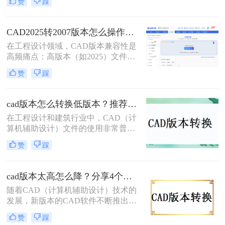
赞
踩
有方法均经2026年实测验证。特别强
调：在线工具存在数据上传风险，敏
感图纸必须使用Autodesk官方本地功
CAD2025转2007版本怎么操作？5种安全有效方法实测（2026年最新版）!
能！
在工程设计领域，CAD版本兼容性是
高频痛点：高版本（如2025）文件无
法被超低版本（2007）打开，导致协
赞
踩
作中断、进度延误。特别强调：2007
是超老旧版本（2007年发布），仅限
必要场景使用。那么CAD2025转2007
cad版本怎么转换低版本？推荐这3种方法给大家！
版本怎么操作呢？本文聚焦CAD
在工程设计和建筑行业中，CAD（计
2025转2007核心解决方案，严格区分
算机辅助设计）文件的使用非常普
安全使用场景，助您安全高效完成转
遍。然而，由于不同项目和团队可能
换！
赞
踩
使用不同版本的CAD软件，文件版本
不兼容的问题时有发生。那么cad版本
怎么转换低版本呢？本文将详细介绍
cad版本太高怎么降？分享4个实用方法！
三种将CAD文件版本转换为低版本的
随着CAD（计算机辅助设计）技术的
方法。
发展，新版本的CAD软件不断推出，
带来了更多的功能和优化。然而，这
赞
踩
也意味着高版本的CAD文件可能无法