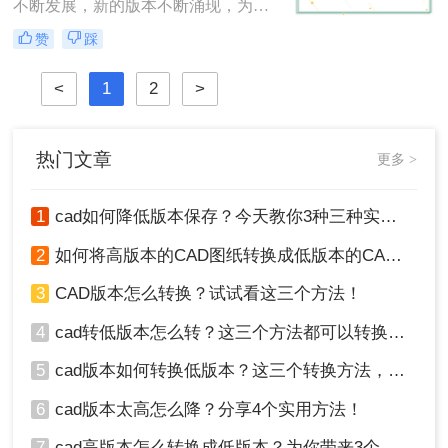
换方法，包括使用原CAD软件、第三
不断发展，新的版本不断涌现，为设
方转换工具以及在线转换服务。
计师提供了更丰富的功能和更好的体
赞
踩
验。然而，有时候我们可能会遇到需
要将高版本的CAD文件转换为低版本
<
1
2
>
的情况，以确保与特定软件或硬件的
兼容性。那么cad版本过高,怎么转换
低版本呢？在本文中，我们将介绍两
种常用的方法来将高版本的CAD文件
热门文章
更多 >
转换为低版本。
1
cad如何降低版本保存？今天教你3种三种实用方法对比！
2
如何将高版本的CAD图纸转换成低版本的CAD图纸？3种实用方法对比！
3
CAD版本怎么转换？试试看这三个方法！
4
cad转低版本怎么转？这三个方法都可以转换版本！
5
cad版本如何转换低版本？这三个转换方法，你一定要学会！
6
cad版本太高怎么降？分享4个实用方法！
7
cad高版本怎么转换成低版本？为你带来3个好用的方法！