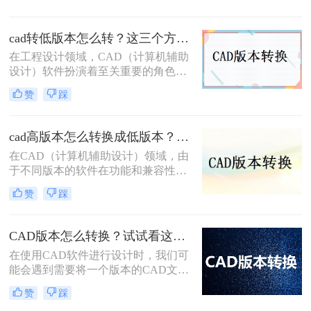
在旧版本的CAD软件中正确打开或编
辑。为了确保兼容性，有时需要将
cad转低版本怎么转？这三个方法都可以转换版本！
CAD文件的版本降低。那么cad版本
太高怎么降呢？本文将介绍四种有效
在工程设计领域，CAD（计算机辅助
的方法来实现这一目标。
设计）软件扮演着至关重要的角色。
然而，由于不同版本的CAD软件之间
赞
踩
存在兼容性问题，有时我们需要将高
版本的CAD文件转换为低版本，以便
在旧版本的软件中打开和编辑。那么
cad高版本怎么转换成低版本？为你带来3个好用的方法！
CAD转低版本怎么转呢？本文将为您
在CAD（计算机辅助设计）领域，由
介绍几种将CAD文件转换为低版本的
于不同版本的软件在功能和兼容性上
方法，帮助您解决兼容性问题。
存在差异，有时我们需要将高版本的
赞
踩
CAD文件转换为低版本，以便在旧版
本的CAD软件中打开或编辑。那么
cad高版本怎么转换成低版本呢？以下
CAD版本怎么转换？试试看这三个方法！
是一些常用的方法来实现CAD高版本
​在使用CAD软件进行设计时，我们可
到低版本的转换。
能会遇到需要将一个版本的CAD文件
转换为另一个版本的情况。这可能是
赞
踩
因为不同的软件版本具有不同的功能