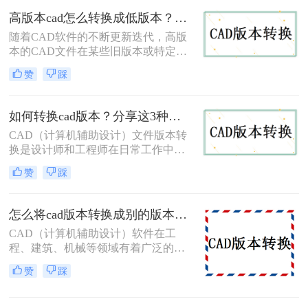
文件，或者为了与团队成员共享文件
高版本cad怎么转换成低版本？这三个转换方法非常简单！
而需要降低版本。那么cad高版本转低
版本怎么转呢？下面，我们将详细介
随着CAD软件的不断更新迭代，高版
绍几种CAD高版本转低版本的方法。
本的CAD文件在某些旧版本或特定需
求的场景下可能无法直接打开或编
赞
踩
辑。因此，将高版本CAD转换成低版
本成为了一个常见的需求。那么高版
本cad怎么转换成低版本呢？下面将详
如何转换cad版本？分享这3种简单的方法！
细介绍几种将高版本CAD转换成低版
CAD（计算机辅助设计）文件版本转
本的方法，供您参考。
换是设计师和工程师在日常工作中经
常遇到的需求。随着CAD软件的不断
赞
踩
更新和发展，有时我们需要将旧版本
的CAD文件转换为新版本，以便在新
版本的软件中打开和编辑。那么如何
怎么将cad版本转换成别的版本？分享3个简单转换方法！
转换CAD版本呢？本文将详细介绍三
CAD（计算机辅助设计）软件在工
种CAD版本转换的方法，帮助您轻松
程、建筑、机械等领域有着广泛的应
完成版本转换。
用。然而，由于不同版本的CAD软件
赞
踩
之间存在兼容性问题，因此，将CAD
文件从一个版本转换为另一个版本成
为了许多用户面临的需求。本文将详