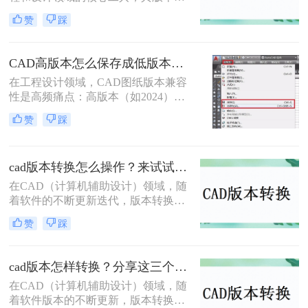
代频繁，不同版本之间在功能和兼容
法，并给出具体的操作步骤和注意事
赞
踩
性上存在差异。因此，有时我们需要
项。
将高版本的CAD文件转换为低版本，
以便在旧版本的CAD软件中打开或编
CAD高版本怎么保存成低版本发给别人？5种安全有效方法实测！
辑。那么cad版本如何转换低版本呢？
在工程设计领域，CAD图纸版本兼容
以下是一些常用的方法来实现CAD版
性是高频痛点：高版本（如2024）文
本从高到低的转换。
件无法被低版本（如2018）打开，导
赞
踩
致协作中断、进度延误。许多用户盲
目使用"保存为"功能，却忽略关键设
置，造成图层丢失、标注错误。那么
cad版本转换怎么操作？来试试这二种实用方法吧！
CAD高版本怎么保存成低版本发给别
人呢？本文基于AutoCAD 2024+系统
在CAD（计算机辅助设计）领域，随
实测，系统梳理5种安全有效的版本
着软件的不断更新迭代，版本转换成
转换方法，明确标注每种方案的适用
为了一个常见的需求。无论是出于兼
赞
踩
边界与关键细节，助您高效完成版本
容性、文件格式要求，还是为了与旧
兼容，让图纸协作畅通无阻！
版软件保持一致，CAD版本转换都显
得尤为重要。那么cad版本转换怎么操
cad版本怎样转换？分享这三个转换方法！
作呢？本文将介绍二种CAD版本转换
在CAD（计算机辅助设计）领域，随
的操作方法。
着软件版本的不断更新，版本转换成