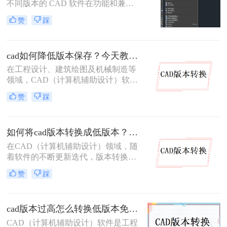
不同版本的 CAD 软件在功能和兼容
性上存在差异。高版本 CAD 绘制的
赞
踩
图纸，低版本软件往往无法直接打
开，这给图纸协作与交付带来不少困
扰。因此，将高版本 CAD 图纸转换
cad如何降低版本保存？今天教你3种三种实用方法对比！
为低版本 成为设计师的常见需求。本
文从 转换精度、操作难度、批量能
在工程设计、建筑绘图及机械制造等
力、隐私安全 四个维度，对比三种主
领域，CAD（计算机辅助设计）软件
流方案，帮助您根据实际场景快速选
被广泛应用于二维和三维设计工作。
赞
踩
择。
然而，不同版本的 CAD 软件之间存
在兼容性问题——高版本软件可以打
开低版本文件，但低版本软件却无法
如何将cad版本转换成低版本？分享二种方法给你！3秒实现~！
直接打开高版本文件。当我们需要将
图纸分享给使用旧版 CAD 的合作伙
在CAD（计算机辅助设计）领域，随
伴或客户时，将 CAD 文件降低版本
着软件的不断更新迭代，版本转换成
保存就显得尤为重要。那么CAD 如
为了一个常见的需求。特别是在需要
赞
踩
何降低版本保存呢？本文从转换精
将高版本的CAD文件与旧版软件或不
度、操作难度、批量能力、隐私安全
同操作系统上的用户共享时，将CAD
四个维度，对比三种主流方案，帮助
版本转换成低版本显得尤为重要。那
您根据实际场景快速做出选择。
cad版本过高怎么转换低版本免费？这二个方法了解一下！
么如何将cad版本转换成低版本呢？本
文将介绍两种将CAD版本转换成低版
CAD（计算机辅助设计）软件是工程