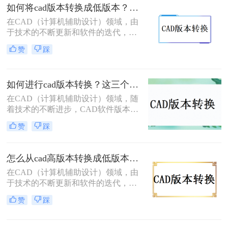
如何将cad版本转换成低版本？教你三个小妙招轻松搞定！
细介绍怎么将cad版本转换成别的版
本。
在CAD（计算机辅助设计）领域，由
于技术的不断更新和软件的迭代，我
们有时需要将CAD文件从高版本转换
赞
踩
为低版本，以便在旧版本的CAD软件
中打开和编辑。那么如何将CAD版本
转换成低版本呢？以下将详细介绍三
如何进行cad版本转换？这三个方法了解一下！
种常用的方法，帮助您轻松完成CAD
版本的转换。
在CAD（计算机辅助设计）领域，随
着技术的不断进步，CAD软件版本不
断更新，这导致了不同版本之间的兼
赞
踩
容性问题。为了确保设计数据的准确
性和完整性，避免不必要的错误和成
本，提高工作效率，CAD版本转换成
怎么从cad高版本转换成低版本？教你四个小妙招轻松搞定！
为了一个必要的步骤。本文将详细介
在CAD（计算机辅助设计）领域，由
绍如何进行cad版本转换的方法，并提
于技术的不断更新和软件的迭代，我
供一些实用的技巧。
们常常会遇到CAD文件版本不兼容的
赞
踩
问题。特别是在项目合作、文件传输
或软件升级后，CAD文件的接收者可
能使用的CAD版本低于发送者的版