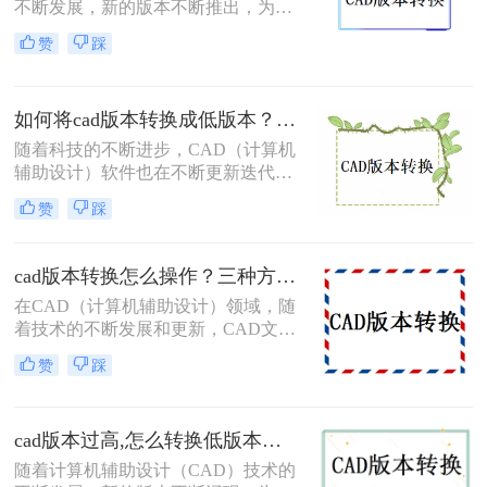
不断发展，新的版本不断推出，为用
户提供了更多功能和优化。然而，有
赞
踩
时我们需要将高版本的CAD文件转换
为低版本，以便在不支持新版本的系
统或软件中打开和编辑。那么cad怎么
如何将cad版本转换成低版本？教你三个小妙招轻松搞定！
把版本转低呢？本文将介绍几种将高
版本CAD文件转换为低版本的方法。
随着科技的不断进步，CAD（计算机
辅助设计）软件也在不断更新迭代，
功能越来越强大，界面越来越友好。
赞
踩
然而，有时候我们会遇到一些问题，
比如某个高版本的CAD文件需要在低
版本的CAD软件中打开或编辑，这时
cad版本转换怎么操作？三种方法助你轻松应对！
候就需要将高版本的CAD文件转换成
在CAD（计算机辅助设计）领域，随
低版本。那么如何将cad版本转换成低
着技术的不断发展和更新，CAD文件
版本呢？本文将介绍几种将CAD版本
的版本转换成为了一个常见的需求。
转换成低版本的方法。
赞
踩
为了满足不同软件版本、不同平台或
不同用户之间的兼容性要求，我们需
要掌握一些有效的CAD版本转换方
cad版本过高,怎么转换低版本？这二个方法简单好操作！
法。那么cad版本转换怎么操作呢？本
文将为您介绍三种常用的CAD版本转
随着计算机辅助设计（CAD）技术的