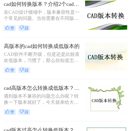
cad如何转换版本？介绍2个cad版本转换方法！
本，导致无法直接打开高版本的CAD
文件。此时，将CAD高版本转换成低
在CAD设计领域中，版本兼容性是一
版本就显得尤为重要。那么怎么从
个常见的问题。当你需要在不同版本
CAD高版本转换成低版本呢？本文将
的CAD软件之间进行文件转换时，可
赞
踩
介绍几种将CAD高版本转换成低版本
能会遇到一些困扰。那么cad如何转换
的方法，帮助您解决版本兼容性问
版本呢？本文将介绍两种简单而可靠
题。
的方法，帮助你解决CAD版本转换的
高版本的cad如何转换成低版本的
问题。
CAD软件不断升级，但是还是比较喜
欢低版本，习惯了，那么你知道怎么
高版本的cad如何转换成低版本的吗？
赞
踩
今天我们来谈谈如何cad版本转换器，
有需要的朋友赶紧看起来，并分享给
你的朋友，希望能帮助到大家哦。
cad高版本怎么转换成低版本？推荐这三种方法给大家！
遇到版本不兼容的问题怎么办呢？转
换一下版本就好了，今天就来给大家
讲讲cad高版本怎么转换成低版本的事
赞
踩
项，工作中经常会遇到这样的问题，
当我们因为版本问题打不开文档时，
最好的方法就是转换一下版本，那么
cad版本过高怎么转换低版本？教你二个小妙招轻松搞定！