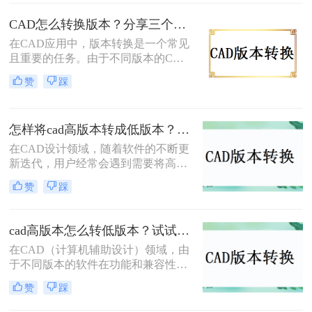
和兼容性，或者是因为我们需要将文
件与使用不同版本CAD软件的用户共
CAD怎么转换版本？分享三个简单转换方法！
享。下面，我将介绍几种常见的CAD
在CAD应用中，版本转换是一个常见
版本怎么转换方法。
且重要的任务。由于不同版本的CAD
软件可能具有不同的文件格式和功
赞
踩
能，因此需要将文件从一个版本转换
为另一个版本，以满足不同的需求。
那么CAD怎么转换版本呢？本文将介
怎样将cad高版本转成低版本？分享3种实用的方法~！
绍三种实用的cad版本转换方法，帮助
您轻松完成转换工作。
在CAD设计领域，随着软件的不断更
新迭代，用户经常会遇到需要将高版
本的CAD文件转换为低版本以便在不
赞
踩
同版本的CAD软件中打开或共享的情
况。那么怎样将cad高版本转成低版本
呢？本文将详细介绍几种将CAD高版
cad高版本怎么转低版本？试试看这三个方法！
本转换成低版本的方法，帮助用户轻
在CAD（计算机辅助设计）领域，由
松应对这一需求。
于不同版本的软件在功能和兼容性上
的差异，经常需要将高版本的CAD文
赞
踩
件转换为低版本以满足特定的软件版
本要求或确保文件在不同环境中的兼