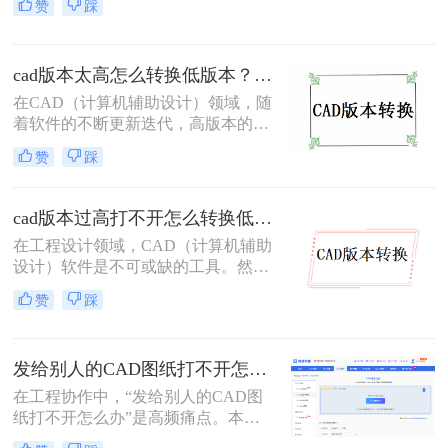
赞
踩
因为高版本CAD可能新增了一些功能
和数据格式，导致低版本软件无法识
别。因此，将高版本CAD文件转换为
cad版本太高怎么转换低版本？分享二个高效实用方法！
低版本变得尤为重要。那么cad版本过
高怎么转换低版本呢？本文将介绍三
在CAD（计算机辅助设计）领域，随
种将CAD高版本转换为低版本的高效
着软件的不断更新迭代，高版本的
方法。
CAD文件有时需要在低版本的软件中
赞
踩
打开或编辑。这时，就需要将高版本
的CAD文件转换为低版本。那么cad
版本太高怎么转换低版本呢？本文将
cad版本过高打不开怎么转换低版本？这3个方法快来试试！
介绍两种常用的CAD版本转换方法。
在工程设计领域，CAD（计算机辅助
设计）软件是不可或缺的工具。然
而，随着软件版本的更新迭代，有时
赞
踩
我们可能会遇到高版本CAD文件在低
版本软件中无法打开的问题。那么cad
版本过高打不开怎么转换低版本呢？
发给别人的CAD图纸打不开怎么办？CAD版本转换5种有效方法！
本文将介绍三种将高版本CAD文件转
换为低版本的方法，帮助大家轻松解
在工程协作中，“发给别人的CAD图
决这一难题。
纸打不开怎么办”是高频痛点。本文
聚焦CAD版本转换核心解决方案，所