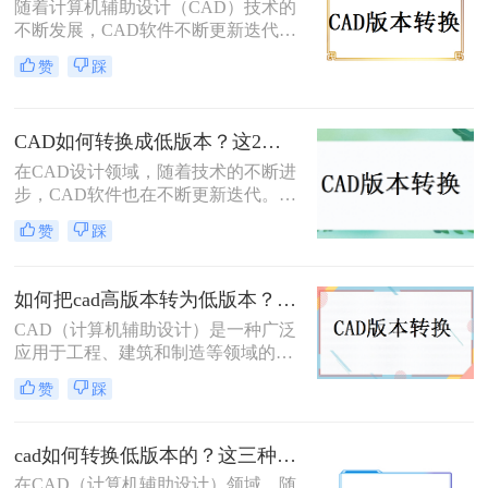
随着计算机辅助设计（CAD）技术的
辑。那么CAD高版本转低版本怎么转
不断发展，CAD软件不断更新迭代，
呢？本文将详细介绍CAD高版本转低
每个新版本都带来了更强大的功能和
版本的转换方法，帮助您轻松应对这
赞
踩
更高的工作效率。然而，这也导致了
一需求。
一个问题：当使用较新版本的CAD软
件创建的图纸需要在旧版本的CAD软
CAD如何转换成低版本？这2个方法一定要学会！
件中打开或编辑时，就会遇到版本不
兼容的问题。那么，cad图纸版本太高
在CAD设计领域，随着技术的不断进
如何转换呢？本文将为您介绍几种实
步，CAD软件也在不断更新迭代。然
用的转换方法。
而，在实际工作中，我们经常会遇到
赞
踩
需要在不同版本的CAD软件之间转换
文件的情况。尤其是在一些老旧的设
备或系统上，只能运行低版本的CAD
如何把cad高版本转为低版本？学会这两个方法就够了！
软件。因此，将高版本的CAD文件转
CAD（计算机辅助设计）是一种广泛
换成低版本成为了一个常见的需求。
应用于工程、建筑和制造等领域的设
本文将详细介绍CAD如何转换成低版
计软件。在使用CAD软件时，有时候
本，帮助您轻松应对这一挑战。
赞
踩
我们需要将高版本的CAD文件转换为
低版本的文件，以便与其他使用低版
本CAD软件的人进行共享和协作。那
cad如何转换低版本的？这三种办法帮你轻松解决！
么如何把CAD高版本转为低版本呢？
在CAD（计算机辅助设计）领域，随