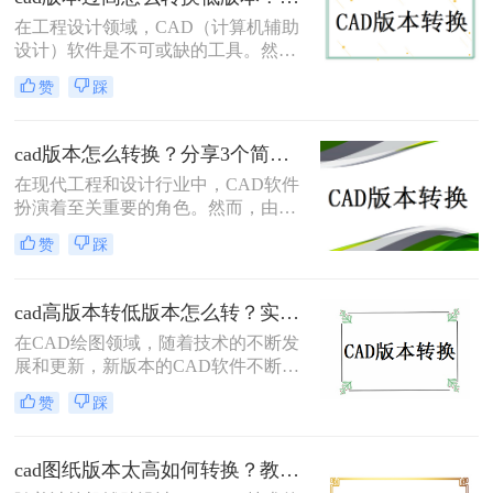
具体要怎么#other#呢？下面就一起来
在工程设计领域，CAD（计算机辅助
了解一下吧。
设计）软件是不可或缺的工具。然
而，随着技术的不断进步，CAD软件
赞
踩
也在不断更新换代。有时，我们可能
会遇到需要使用较低版本的CAD软件
打开或编辑文件的情况，这时就需要
cad版本怎么转换？分享3个简单方法，轻松无损转换！
将高版本的CAD文件转换为低版本。
在现代工程和设计行业中，CAD软件
那么CAD版本过高怎么转换低版本
扮演着至关重要的角色。然而，由于
呢？本文将介绍几种常见的CAD版本
不同的CAD软件使用不同的文件格
转换方法，帮助您轻松应对这一问
赞
踩
式，将文件从一个CAD版本转换到另
题。
一个版本可能会带来很多麻烦。幸运
的是，我们有几种方法可以轻松地完
cad高版本转低版本怎么转？实用的版本转换方法来了！
成这个转换过程，并确保文件在不同
在CAD绘图领域，随着技术的不断发
的CAD软件中无缝地运行。那么CAD
展和更新，新版本的CAD软件不断涌
版本怎么转换呢？在本文中，我们将
现，它们带来了更为丰富的功能和更
介绍三种最常用的CAD版本转换方
赞
踩
高的绘图效率。然而，在实际工作
法，以帮助您更好地处理CAD文件。
中，由于各种原因，我们有时需要将
高版本的CAD文件转换为低版本，以
cad图纸版本太高如何转换？教你三个小妙招轻松搞定！
便在旧版本的CAD软件中打开和编