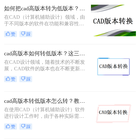
容性。那么cad高版本怎么转低版本
如何把cad高版本转为低版本？这3个方法轻松转换cad图纸版本！
呢？以下将详细介绍几种将CAD高版
在CAD（计算机辅助设计）领域，由
本转换为低版本的方法。
于不同版本的软件在功能和兼容性上
存在差异，有时需要将高版本的CAD
赞
踩
文件转换为低版本以确保其能在特定
版本的软件上正确打开和编辑。那么
如何把cad高版本转为低版本呢？以下
cad高版本如何转低版本？这三种方法很好用！
是一些常用的方法来实现CAD高版本
在CAD设计领域，随着技术的不断发
到低版本的转换。
展，CAD软件的版本也在不断更新。
然而，由于各种原因，我们有时需要
赞
踩
将高版本的CAD文件转换为低版本，
以便在旧版本的CAD软件或特定的环
境中打开和编辑。那么cad高版本如何
cad高版本转低版本怎么转？教你3个小妙招轻松搞定！
转低版本呢？本文将详细介绍CAD高
版本转低版本的几种方法，帮助大家
在使用CAD（计算机辅助设计）软件
高效、准确地完成这一操作。
进行设计工作时，由于各种实际需
求，我们常常需要将CAD文件从高版
赞
踩
本转换为低版本。这可能是因为旧版
本的CAD软件无法直接打开新版本的