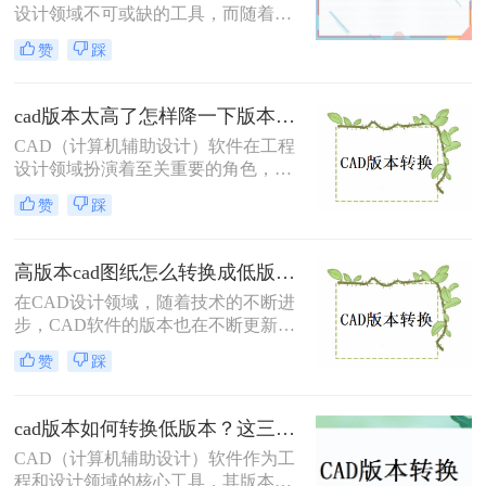
本的方法。
设计领域不可或缺的工具，而随着软
件版本的更新迭代，有时我们需要将
赞
踩
高版本的CAD文件转换为低版本，以
便与旧系统或团队成员兼容。那么cad
版本过高怎么转换低版本免费呢？本
cad版本太高了怎样降一下版本？试试这两种有效的方法！
文将介绍两种免费将CAD版本从高转
CAD（计算机辅助设计）软件在工程
低的方法。
设计领域扮演着至关重要的角色，而
由于软件版本的不断更新，有时我们
赞
踩
需要将高版本的CAD文件转换为低版
本以便与旧系统或团队成员兼容。那
么cad版本太高了怎样降一下版本呢？
高版本cad图纸怎么转换成低版本？有这4种方法可以快速转换！
本文将介绍两种将CAD版本降级的方
在CAD设计领域，随着技术的不断进
法。
步，CAD软件的版本也在不断更新。
然而，由于某些特定的工作需求或设
赞
踩
备限制，我们有时需要将高版本的
CAD图纸转换为低版本，以确保图纸
在旧版本的CAD软件中能够正常打开
cad版本如何转换低版本？这三个转换方法，你一定要学会！
和编辑。那么高版本cad图纸怎么转换
CAD（计算机辅助设计）软件作为工
成低版本呢？本文将详细介绍四种将
程和设计领域的核心工具，其版本迭
高版本CAD图纸转换为低版本的方