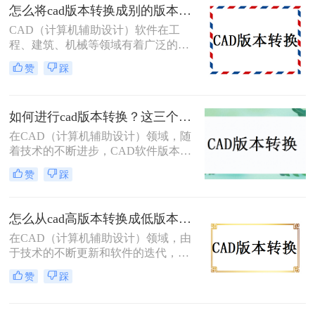
版本的软件中打开和编辑。那么如何
怎么将cad版本转换成别的版本？分享3个简单转换方法！
转换CAD版本呢？本文将详细介绍三
CAD（计算机辅助设计）软件在工
种CAD版本转换的方法，帮助您轻松
程、建筑、机械等领域有着广泛的应
完成版本转换。
用。然而，由于不同版本的CAD软件
赞
踩
之间存在兼容性问题，因此，将CAD
文件从一个版本转换为另一个版本成
为了许多用户面临的需求。本文将详
如何进行cad版本转换？这三个方法了解一下！
细介绍怎么将cad版本转换成别的版
本。
在CAD（计算机辅助设计）领域，随
着技术的不断进步，CAD软件版本不
断更新，这导致了不同版本之间的兼
赞
踩
容性问题。为了确保设计数据的准确
性和完整性，避免不必要的错误和成
本，提高工作效率，CAD版本转换成
怎么从cad高版本转换成低版本？教你四个小妙招轻松搞定！
为了一个必要的步骤。本文将详细介
在CAD（计算机辅助设计）领域，由
绍如何进行cad版本转换的方法，并提
于技术的不断更新和软件的迭代，我
供一些实用的技巧。
们常常会遇到CAD文件版本不兼容的
赞
踩
问题。特别是在项目合作、文件传输
或软件升级后，CAD文件的接收者可
能使用的CAD版本低于发送者的版