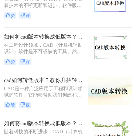
本文将介绍两种简单的方法，帮助你
着技术的不断更新和进步，软件版本
将CAD高版本文件转为低版本文件。
也日新月异。但在实际应用中，有时
赞
踩
我们需要将高版本的CAD文件转换为
低版本，以兼容旧版软件或适应不同
的工作环境。那么cad如何转换低版本
如何将cad版本转换成低版本？试试这三种方法吧！
的呢？下面将为您介绍三种实用的方
法，帮助您轻松实现CAD文件的低版
在工程设计领域，CAD（计算机辅助
本转换。
设计）软件是不可或缺的工具。然
而，随着技术的不断进步，CAD软件
赞
踩
版本不断更新，有时我们需要将高版
本的CAD文件转换为低版本，以便在
旧版本的软件或不同的环境中打开和
cad如何转低版本？教你几招轻松搞定！
编辑。那么如何将cad版本转换成低版
CAD是一种广泛应用于工程和设计领
本呢？本文将为您介绍三种将CAD版
域的软件，它能够帮助我们创建和修
本转换成低版本的实用方法，帮助您
改图形。在使用CAD软件的过程中，
解决版本不兼容的问题。
赞
踩
经常会遇到需要将文件转换到低版本
的情况，以便与其他人共享。那么，
cad如何转低版本呢？本文将详细介绍
如何将cad版本转换成低版本？教你三个小妙招轻松搞定！
CAD转换到低版本的方法和注意事
随着科技的不断进步，CAD（计算机
项。