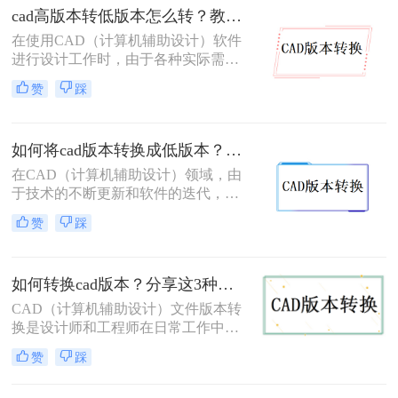
本cad怎么转换成低版本呢？下面将详
cad高版本转低版本怎么转？教你3个小妙招轻松搞定！
细介绍几种将高版本CAD转换成低版
在使用CAD（计算机辅助设计）软件
本的方法，供您参考。
进行设计工作时，由于各种实际需
求，我们常常需要将CAD文件从高版
赞
踩
本转换为低版本。这可能是因为旧版
本的CAD软件无法直接打开新版本的
文件，或者为了与团队成员共享文件
如何将cad版本转换成低版本？教你三个小妙招轻松搞定！
而需要降低版本。那么cad高版本转低
版本怎么转呢？下面，我们将详细介
在CAD（计算机辅助设计）领域，由
绍几种CAD高版本转低版本的方法。
于技术的不断更新和软件的迭代，我
们有时需要将CAD文件从高版本转换
赞
踩
为低版本，以便在旧版本的CAD软件
中打开和编辑。那么如何将CAD版本
转换成低版本呢？以下将详细介绍三
如何转换cad版本？分享这3种简单的方法！
种常用的方法，帮助您轻松完成CAD
版本的转换。
CAD（计算机辅助设计）文件版本转
换是设计师和工程师在日常工作中经
常遇到的需求。随着CAD软件的不断
赞
踩
更新和发展，有时我们需要将旧版本
的CAD文件转换为新版本，以便在新