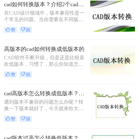
cad如何转换版本？介绍2个cad版本转换方法！
本，导致无法直接打开高版本的CAD
文件。此时，将CAD高版本转换成低
在CAD设计领域中，版本兼容性是一
版本就显得尤为重要。那么怎么从
个常见的问题。当你需要在不同版本
CAD高版本转换成低版本呢？本文将
的CAD软件之间进行文件转换时，可
赞
踩
介绍几种将CAD高版本转换成低版本
能会遇到一些困扰。那么cad如何转换
的方法，帮助您解决版本兼容性问
版本呢？本文将介绍两种简单而可靠
题。
的方法，帮助你解决CAD版本转换的
高版本的cad如何转换成低版本的
问题。
CAD软件不断升级，但是还是比较喜
欢低版本，习惯了，那么你知道怎么
高版本的cad如何转换成低版本的吗？
赞
踩
今天我们来谈谈如何cad版本转换器，
有需要的朋友赶紧看起来，并分享给
你的朋友，希望能帮助到大家哦。
cad高版本怎么转换成低版本？推荐这三种方法给大家！
遇到版本不兼容的问题怎么办呢？转
换一下版本就好了，今天就来给大家
讲讲cad高版本怎么转换成低版本的事
赞
踩
项，工作中经常会遇到这样的问题，
当我们因为版本问题打不开文档时，
最好的方法就是转换一下版本，那么
cad版本过高怎么转换低版本？教你二个小妙招轻松搞定！