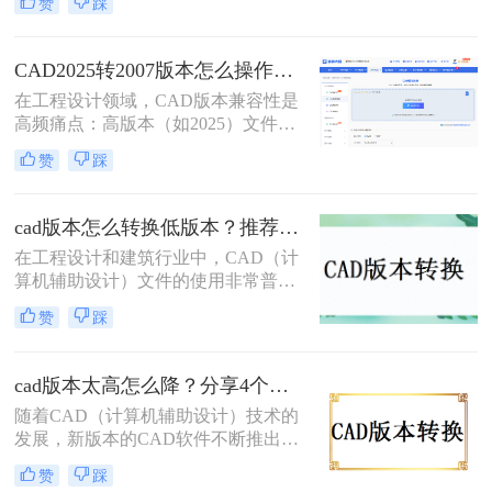
赞
踩
有方法均经2026年实测验证。特别强
调：在线工具存在数据上传风险，敏
感图纸必须使用Autodesk官方本地功
CAD2025转2007版本怎么操作？5种安全有效方法实测（2026年最新版）!
能！
在工程设计领域，CAD版本兼容性是
高频痛点：高版本（如2025）文件无
法被超低版本（2007）打开，导致协
赞
踩
作中断、进度延误。特别强调：2007
是超老旧版本（2007年发布），仅限
必要场景使用。那么CAD2025转2007
cad版本怎么转换低版本？推荐这3种方法给大家！
版本怎么操作呢？本文聚焦CAD
在工程设计和建筑行业中，CAD（计
2025转2007核心解决方案，严格区分
算机辅助设计）文件的使用非常普
安全使用场景，助您安全高效完成转
遍。然而，由于不同项目和团队可能
换！
赞
踩
使用不同版本的CAD软件，文件版本
不兼容的问题时有发生。那么cad版本
怎么转换低版本呢？本文将详细介绍
cad版本太高怎么降？分享4个实用方法！
三种将CAD文件版本转换为低版本的
随着CAD（计算机辅助设计）技术的
方法。
发展，新版本的CAD软件不断推出，
带来了更多的功能和优化。然而，这
赞
踩
也意味着高版本的CAD文件可能无法