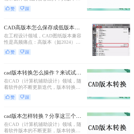
代频繁，不同版本之间在功能和兼容
法，并给出具体的操作步骤和注意事
赞
踩
性上存在差异。因此，有时我们需要
项。
将高版本的CAD文件转换为低版本，
以便在旧版本的CAD软件中打开或编
CAD高版本怎么保存成低版本发给别人？5种安全有效方法实测！
辑。那么cad版本如何转换低版本呢？
在工程设计领域，CAD图纸版本兼容
以下是一些常用的方法来实现CAD版
性是高频痛点：高版本（如2024）文
本从高到低的转换。
件无法被低版本（如2018）打开，导
赞
踩
致协作中断、进度延误。许多用户盲
目使用"保存为"功能，却忽略关键设
置，造成图层丢失、标注错误。那么
cad版本转换怎么操作？来试试这二种实用方法吧！
CAD高版本怎么保存成低版本发给别
人呢？本文基于AutoCAD 2024+系统
在CAD（计算机辅助设计）领域，随
实测，系统梳理5种安全有效的版本
着软件的不断更新迭代，版本转换成
转换方法，明确标注每种方案的适用
为了一个常见的需求。无论是出于兼
赞
踩
边界与关键细节，助您高效完成版本
容性、文件格式要求，还是为了与旧
兼容，让图纸协作畅通无阻！
版软件保持一致，CAD版本转换都显
得尤为重要。那么cad版本转换怎么操
cad版本怎样转换？分享这三个转换方法！
作呢？本文将介绍二种CAD版本转换
在CAD（计算机辅助设计）领域，随
的操作方法。
着软件版本的不断更新，版本转换成