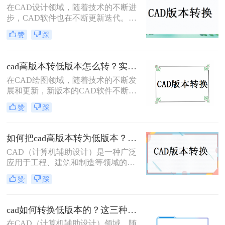
兼容的问题。那么，cad图纸版本太高
在CAD设计领域，随着技术的不断进
如何转换呢？本文将为您介绍几种实
步，CAD软件也在不断更新迭代。然
用的转换方法。
而，在实际工作中，我们经常会遇到
赞
踩
需要在不同版本的CAD软件之间转换
文件的情况。尤其是在一些老旧的设
备或系统上，只能运行低版本的CAD
cad高版本转低版本怎么转？实用的版本转换方法来了！
软件。因此，将高版本的CAD文件转
在CAD绘图领域，随着技术的不断发
换成低版本成为了一个常见的需求。
展和更新，新版本的CAD软件不断涌
本文将详细介绍CAD如何转换成低版
现，它们带来了更为丰富的功能和更
本，帮助您轻松应对这一挑战。
赞
踩
高的绘图效率。然而，在实际工作
中，由于各种原因，我们有时需要将
高版本的CAD文件转换为低版本，以
如何把cad高版本转为低版本？学会这两个方法就够了！
便在旧版本的CAD软件中打开和编
CAD（计算机辅助设计）是一种广泛
辑。那么CAD高版本转低版本怎么转
应用于工程、建筑和制造等领域的设
呢？本文将详细介绍CAD高版本转低
计软件。在使用CAD软件时，有时候
版本的转换方法，帮助您轻松应对这
赞
踩
我们需要将高版本的CAD文件转换为
一需求。
低版本的文件，以便与其他使用低版
本CAD软件的人进行共享和协作。那
cad如何转换低版本的？这三种办法帮你轻松解决！
么如何把CAD高版本转为低版本呢？
在CAD（计算机辅助设计）领域，随