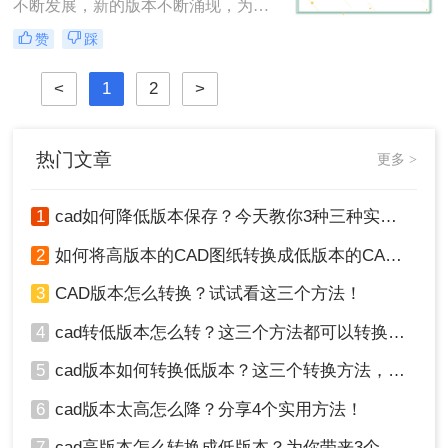
换方法，包括使用原CAD软件、第三
不断发展，新的版本不断涌现，为设
方转换工具以及在线转换服务。
计师提供了更丰富的功能和更好的体
赞
踩
验。然而，有时候我们可能会遇到需
要将高版本的CAD文件转换为低版本
<
1
2
>
的情况，以确保与特定软件或硬件的
兼容性。那么cad版本过高,怎么转换
低版本呢？在本文中，我们将介绍两
种常用的方法来将高版本的CAD文件
热门文章
更多 >
转换为低版本。
1
cad如何降低版本保存？今天教你3种三种实用方法对比！
2
如何将高版本的CAD图纸转换成低版本的CAD图纸？3种实用方法对比！
3
CAD版本怎么转换？试试看这三个方法！
4
cad转低版本怎么转？这三个方法都可以转换版本！
5
cad版本如何转换低版本？这三个转换方法，你一定要学会！
6
cad版本太高怎么降？分享4个实用方法！
7
cad高版本怎么转换成低版本？为你带来3个好用的方法！