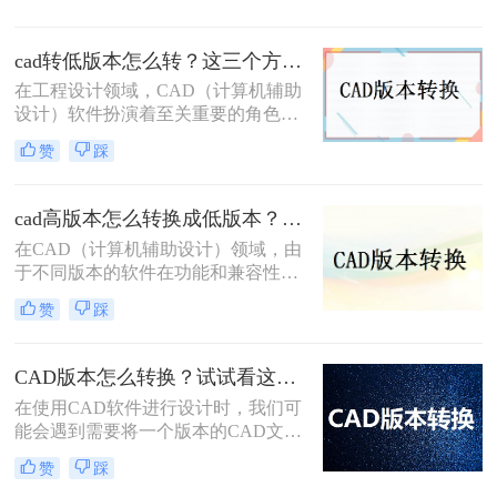
在旧版本的CAD软件中正确打开或编
辑。为了确保兼容性，有时需要将
cad转低版本怎么转？这三个方法都可以转换版本！
CAD文件的版本降低。那么cad版本
太高怎么降呢？本文将介绍四种有效
在工程设计领域，CAD（计算机辅助
的方法来实现这一目标。
设计）软件扮演着至关重要的角色。
然而，由于不同版本的CAD软件之间
赞
踩
存在兼容性问题，有时我们需要将高
版本的CAD文件转换为低版本，以便
在旧版本的软件中打开和编辑。那么
cad高版本怎么转换成低版本？为你带来3个好用的方法！
CAD转低版本怎么转呢？本文将为您
在CAD（计算机辅助设计）领域，由
介绍几种将CAD文件转换为低版本的
于不同版本的软件在功能和兼容性上
方法，帮助您解决兼容性问题。
存在差异，有时我们需要将高版本的
赞
踩
CAD文件转换为低版本，以便在旧版
本的CAD软件中打开或编辑。那么
cad高版本怎么转换成低版本呢？以下
CAD版本怎么转换？试试看这三个方法！
是一些常用的方法来实现CAD高版本
​在使用CAD软件进行设计时，我们可
到低版本的转换。
能会遇到需要将一个版本的CAD文件
转换为另一个版本的情况。这可能是
赞
踩
因为不同的软件版本具有不同的功能