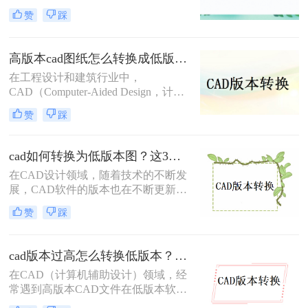
为了一个常见的需求。无论是出于兼
赞
踩
容性、文件格式要求，还是为了与旧
版软件保持一致，CAD版本转换都显
得尤为重要。那么cad版本怎样转换
高版本cad图纸怎么转换成低版本图纸？快来试一试这二种方法吧！
呢？本文将介绍三种CAD版本转换的
在工程设计和建筑行业中，
方法。
CAD（Computer-Aided Design，计算
机辅助设计）文件的版本兼容性问题
赞
踩
时常出现。高版本的CAD图纸在低版
本的CAD软件中可能无法打开，这给
文件的共享和协作带来了不便。那么
cad如何转换为低版本图？这3个方法了解一下！
高版本cad图纸怎么转换成低版本图纸
在CAD设计领域，随着技术的不断发
呢？本文将介绍两种将高版本CAD图
展，CAD软件的版本也在不断更新。
纸转换为低版本的方法，帮助您轻松
然而，有时我们需要将高版本的CAD
解决这一问题。
赞
踩
文件转换为低版本，以便在不同版本
的CAD软件中打开或编辑。那么cad
如何转换为低版本图呢？本文将介绍
cad版本过高怎么转换低版本？分享3种高效转换方法！
三种将CAD文件转换为低版本的方
在CAD（计算机辅助设计）领域，经
法。
常遇到高版本CAD文件在低版本软件
中无法打开或编辑的情况。这通常是