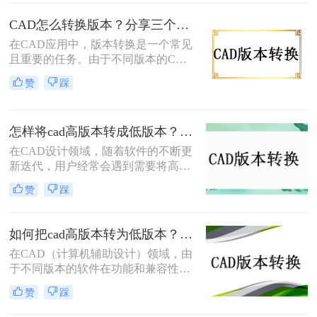
和兼容性，或者是因为我们需要将文
件与使用不同版本CAD软件的用户共
CAD怎么转换版本？分享三个简单转换方法！
享。下面，我将介绍几种常见的CAD
在CAD应用中，版本转换是一个常见
版本怎么转换方法。
且重要的任务。由于不同版本的CAD
软件可能具有不同的文件格式和功
赞
踩
能，因此需要将文件从一个版本转换
为另一个版本，以满足不同的需求。
那么CAD怎么转换版本呢？本文将介
怎样将cad高版本转成低版本？分享3种实用的方法~！
绍三种实用的cad版本转换方法，帮助
您轻松完成转换工作。
在CAD设计领域，随着软件的不断更
新迭代，用户经常会遇到需要将高版
本的CAD文件转换为低版本以便在不
赞
踩
同版本的CAD软件中打开或共享的情
况。那么怎样将cad高版本转成低版本
呢？本文将详细介绍几种将CAD高版
如何把cad高版本转为低版本？这3个方法轻松转换cad图纸版本！
本转换成低版本的方法，帮助用户轻
在CAD（计算机辅助设计）领域，由
松应对这一需求。
于不同版本的软件在功能和兼容性上
存在差异，有时需要将高版本的CAD
赞
踩
文件转换为低版本以确保其能在特定
版本的软件上正确打开和编辑。那么