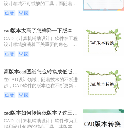
本的方法。
设计领域不可或缺的工具，而随着软
件版本的更新迭代，有时我们需要将
赞
踩
高版本的CAD文件转换为低版本，以
便与旧系统或团队成员兼容。那么cad
版本过高怎么转换低版本免费呢？本
cad版本太高了怎样降一下版本？试试这两种有效的方法！
文将介绍两种免费将CAD版本从高转
CAD（计算机辅助设计）软件在工程
低的方法。
设计领域扮演着至关重要的角色，而
由于软件版本的不断更新，有时我们
赞
踩
需要将高版本的CAD文件转换为低版
本以便与旧系统或团队成员兼容。那
么cad版本太高了怎样降一下版本呢？
高版本cad图纸怎么转换成低版本？有这4种方法可以快速转换！
本文将介绍两种将CAD版本降级的方
在CAD设计领域，随着技术的不断进
法。
步，CAD软件的版本也在不断更新。
然而，由于某些特定的工作需求或设
赞
踩
备限制，我们有时需要将高版本的
CAD图纸转换为低版本，以确保图纸
在旧版本的CAD软件中能够正常打开
cad版本如何转换低版本？这三个转换方法，你一定要学会！
和编辑。那么高版本cad图纸怎么转换
CAD（计算机辅助设计）软件作为工
成低版本呢？本文将详细介绍四种将
程和设计领域的核心工具，其版本迭
高版本CAD图纸转换为低版本的方