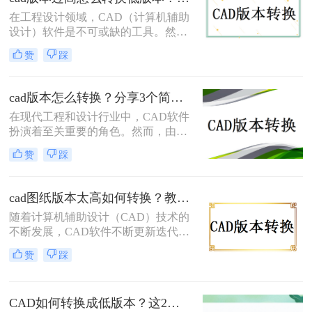
具体要怎么#other#呢？下面就一起来
在工程设计领域，CAD（计算机辅助
了解一下吧。
设计）软件是不可或缺的工具。然
而，随着技术的不断进步，CAD软件
赞
踩
也在不断更新换代。有时，我们可能
会遇到需要使用较低版本的CAD软件
打开或编辑文件的情况，这时就需要
cad版本怎么转换？分享3个简单方法，轻松无损转换！
将高版本的CAD文件转换为低版本。
在现代工程和设计行业中，CAD软件
那么CAD版本过高怎么转换低版本
扮演着至关重要的角色。然而，由于
呢？本文将介绍几种常见的CAD版本
不同的CAD软件使用不同的文件格
转换方法，帮助您轻松应对这一问
赞
踩
式，将文件从一个CAD版本转换到另
题。
一个版本可能会带来很多麻烦。幸运
的是，我们有几种方法可以轻松地完
cad图纸版本太高如何转换？教你三个小妙招轻松搞定！
成这个转换过程，并确保文件在不同
随着计算机辅助设计（CAD）技术的
的CAD软件中无缝地运行。那么CAD
不断发展，CAD软件不断更新迭代，
版本怎么转换呢？在本文中，我们将
每个新版本都带来了更强大的功能和
介绍三种最常用的CAD版本转换方
赞
踩
更高的工作效率。然而，这也导致了
法，以帮助您更好地处理CAD文件。
一个问题：当使用较新版本的CAD软
件创建的图纸需要在旧版本的CAD软
CAD如何转换成低版本？这2个方法一定要学会！
件中打开或编辑时，就会遇到版本不