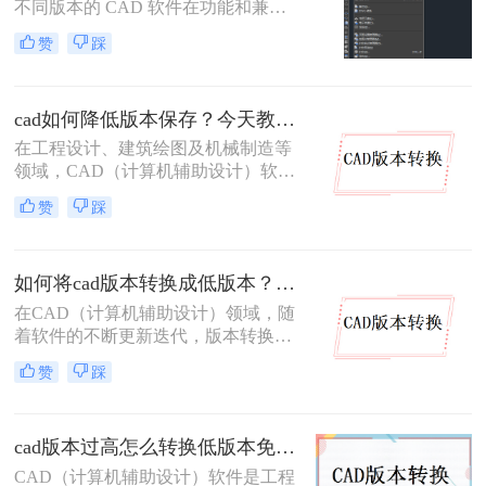
不同版本的 CAD 软件在功能和兼容
性上存在差异。高版本 CAD 绘制的
赞
踩
图纸，低版本软件往往无法直接打
开，这给图纸协作与交付带来不少困
扰。因此，将高版本 CAD 图纸转换
cad如何降低版本保存？今天教你3种三种实用方法对比！
为低版本 成为设计师的常见需求。本
文从 转换精度、操作难度、批量能
在工程设计、建筑绘图及机械制造等
力、隐私安全 四个维度，对比三种主
领域，CAD（计算机辅助设计）软件
流方案，帮助您根据实际场景快速选
被广泛应用于二维和三维设计工作。
赞
踩
择。
然而，不同版本的 CAD 软件之间存
在兼容性问题——高版本软件可以打
开低版本文件，但低版本软件却无法
如何将cad版本转换成低版本？分享二种方法给你！3秒实现~！
直接打开高版本文件。当我们需要将
图纸分享给使用旧版 CAD 的合作伙
在CAD（计算机辅助设计）领域，随
伴或客户时，将 CAD 文件降低版本
着软件的不断更新迭代，版本转换成
保存就显得尤为重要。那么CAD 如
为了一个常见的需求。特别是在需要
赞
踩
何降低版本保存呢？本文从转换精
将高版本的CAD文件与旧版软件或不
度、操作难度、批量能力、隐私安全
同操作系统上的用户共享时，将CAD
四个维度，对比三种主流方案，帮助
版本转换成低版本显得尤为重要。那
您根据实际场景快速做出选择。
cad版本过高怎么转换低版本免费？这二个方法了解一下！
么如何将cad版本转换成低版本呢？本
文将介绍两种将CAD版本转换成低版
CAD（计算机辅助设计）软件是工程