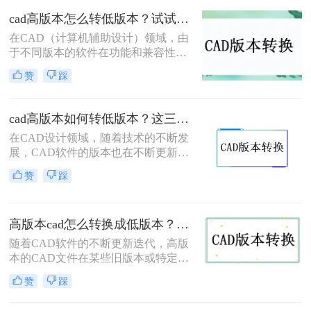
如何把cad高版本转为低版本呢？以下
cad高版本怎么转低版本？试试看这三个方法！
是一些常用的方法来实现CAD高版本
在CAD（计算机辅助设计）领域，由
到低版本的转换。
于不同版本的软件在功能和兼容性上
的差异，经常需要将高版本的CAD文
赞
踩
件转换为低版本以满足特定的软件版
本要求或确保文件在不同环境中的兼
容性。那么cad高版本怎么转低版本
cad高版本如何转低版本？这三种方法很好用！
呢？以下将详细介绍几种将CAD高版
在CAD设计领域，随着技术的不断发
本转换为低版本的方法。
展，CAD软件的版本也在不断更新。
然而，由于各种原因，我们有时需要
赞
踩
将高版本的CAD文件转换为低版本，
以便在旧版本的CAD软件或特定的环
境中打开和编辑。那么cad高版本如何
高版本cad怎么转换成低版本？这三个转换方法非常简单！
转低版本呢？本文将详细介绍CAD高
版本转低版本的几种方法，帮助大家
随着CAD软件的不断更新迭代，高版
高效、准确地完成这一操作。
本的CAD文件在某些旧版本或特定需
求的场景下可能无法直接打开或编
赞
踩
辑。因此，将高版本CAD转换成低版
本成为了一个常见的需求。那么高版