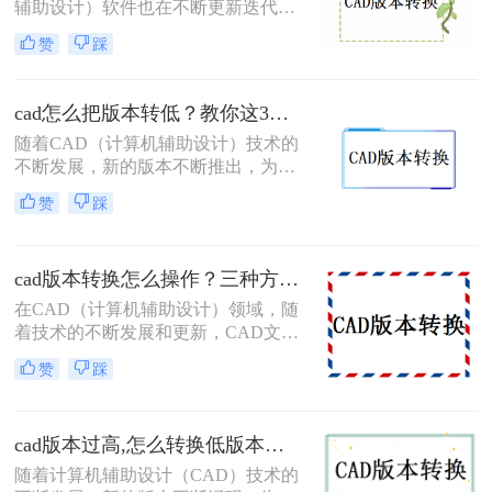
辅助设计）软件也在不断更新迭代，
功能越来越强大，界面越来越友好。
赞
踩
然而，有时候我们会遇到一些问题，
比如某个高版本的CAD文件需要在低
版本的CAD软件中打开或编辑，这时
cad怎么把版本转低？教你这3种简单的转换方法！
候就需要将高版本的CAD文件转换成
随着CAD（计算机辅助设计）技术的
低版本。那么如何将cad版本转换成低
不断发展，新的版本不断推出，为用
版本呢？本文将介绍几种将CAD版本
户提供了更多功能和优化。然而，有
转换成低版本的方法。
赞
踩
时我们需要将高版本的CAD文件转换
为低版本，以便在不支持新版本的系
统或软件中打开和编辑。那么cad怎么
cad版本转换怎么操作？三种方法助你轻松应对！
把版本转低呢？本文将介绍几种将高
版本CAD文件转换为低版本的方法。
在CAD（计算机辅助设计）领域，随
着技术的不断发展和更新，CAD文件
的版本转换成为了一个常见的需求。
赞
踩
为了满足不同软件版本、不同平台或
不同用户之间的兼容性要求，我们需
要掌握一些有效的CAD版本转换方
cad版本过高,怎么转换低版本？这二个方法简单好操作！
法。那么cad版本转换怎么操作呢？本
文将为您介绍三种常用的CAD版本转
随着计算机辅助设计（CAD）技术的