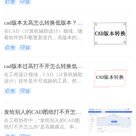
赞
踩
因为高版本CAD可能新增了一些功能
和数据格式，导致低版本软件无法识
别。因此，将高版本CAD文件转换为
cad版本太高怎么转换低版本？分享二个高效实用方法！
低版本变得尤为重要。那么cad版本过
高怎么转换低版本呢？本文将介绍三
在CAD（计算机辅助设计）领域，随
种将CAD高版本转换为低版本的高效
着软件的不断更新迭代，高版本的
方法。
CAD文件有时需要在低版本的软件中
赞
踩
打开或编辑。这时，就需要将高版本
的CAD文件转换为低版本。那么cad
版本太高怎么转换低版本呢？本文将
cad版本过高打不开怎么转换低版本？这3个方法快来试试！
介绍两种常用的CAD版本转换方法。
在工程设计领域，CAD（计算机辅助
设计）软件是不可或缺的工具。然
而，随着软件版本的更新迭代，有时
赞
踩
我们可能会遇到高版本CAD文件在低
版本软件中无法打开的问题。那么cad
版本过高打不开怎么转换低版本呢？
发给别人的CAD图纸打不开怎么办？CAD版本转换5种有效方法！
本文将介绍三种将高版本CAD文件转
换为低版本的方法，帮助大家轻松解
在工程协作中，“发给别人的CAD图
决这一难题。
纸打不开怎么办”是高频痛点。本文
聚焦CAD版本转换核心解决方案，所