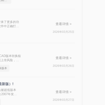
给大家安利一款好用的cad版本转换软件
带来了更多的功
查看详情 >
软件中正确打开
本太高怎么降呢？
2026年03月25日
！
CAD版本转换核
查看详情 >
据上传风险，敏
2026年03月26日
换版本
最新版）!
法被超低版本
查看详情 >
2007年发
AD 2025转
2026年03月27日