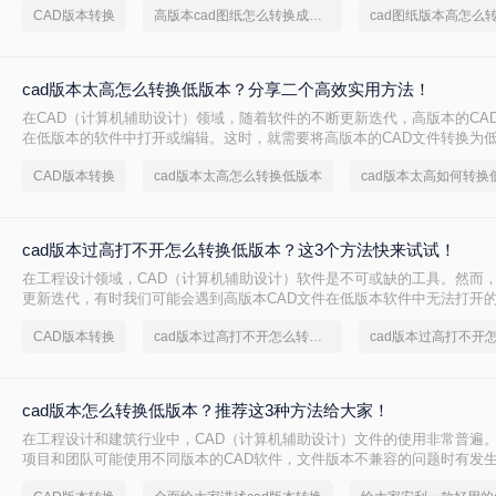
CAD版本转换
高版本cad图纸怎么转换成低版本图纸
cad图纸版本高怎么
将高版本CAD图纸转换为低版本的方法，帮助您轻松解决这一问题。
cad版本太高怎么转换低版本？分享二个高效实用方法！
在CAD（计算机辅助设计）领域，随着软件的不断更新迭代，高版本的CA
在低版本的软件中打开或编辑。这时，就需要将高版本的CAD文件转换为低
版本太高怎么转换低版本呢？本文将介绍两种常用的CAD版本转换方法。
CAD版本转换
cad版本太高怎么转换低版本
cad版本太高如何转换
cad版本过高打不开怎么转换低版本？这3个方法快来试试！
在工程设计领域，CAD（计算机辅助设计）软件是不可或缺的工具。然而
更新迭代，有时我们可能会遇到高版本CAD文件在低版本软件中无法打开的
版本过高打不开怎么转换低版本呢？本文将介绍三种将高版本CAD文件转
CAD版本转换
cad版本过高打不开怎么转换低版本
cad版本过高打不开
法，帮助大家轻松解决这一难题。
cad版本怎么转换低版本？推荐这3种方法给大家！
在工程设计和建筑行业中，CAD（计算机辅助设计）文件的使用非常普遍
项目和团队可能使用不同版本的CAD软件，文件版本不兼容的问题时有发生
怎么转换低版本呢？本文将详细介绍三种将CAD文件版本转换为低版本的