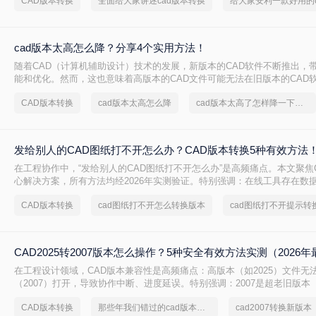
CAD版本转换
全面给大家讲述cad版本转换
cad版本太高怎么降？分享4个实用方法！
随着CAD（计算机辅助设计）技术的发展，新版本的CAD软件不断推出，
能和优化。然而，这也意味着高版本的CAD文件可能无法在旧版本的CAD
或编辑。为了确保兼容性，有时需要将CAD文件的版本降低。那么cad版
CAD版本转换
cad版本太高怎么降
cad版本太高了怎样降一下版本
本文将介绍四种有效的方法来实现这一目标。
发给别人的CAD图纸打不开怎么办？CAD版本转换5种有效方法
在工程协作中，“发给别人的CAD图纸打不开怎么办”是高频痛点。本文聚焦
心解决方案，所有方法均经2026年实测验证。特别强调：在线工具存在数
感图纸必须使用Autodesk官方本地功能！
CAD版本转换
cad图纸打不开怎么转换版本
cad图纸打不开提示转
CAD2025转2007版本怎么操作？5种安全有效方法实测（2026年
在工程设计领域，CAD版本兼容性是高频痛点：高版本（如2025）文件无
（2007）打开，导致协作中断、进度延误。特别强调：2007是超老旧版本（
布），仅限必要场景使用。那么CAD2025转2007版本怎么操作呢？本文聚焦C
CAD版本转换
那些年我们错过的cad版本转换方法
cad2007转换新版本
2007核心解决方案，严格区分安全使用场景，助您安全高效完成转换！