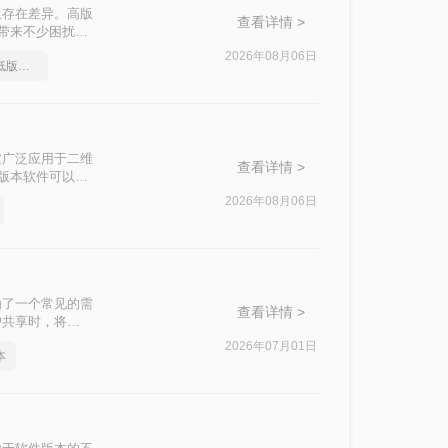
上存在差异。高版
查看详情 >
付带来不少困扰。
转换精度、操作
2026年08月06日
如何把cad图纸转换成低版本的
际场景快速选
被广泛应用于二维
查看详情 >
高版本软件可以打
图纸分享给使用旧
2026年08月06日
那么CAD 如何
维度，对比三种主
为了一个常见的需
查看详情 >
户共享时，将
呢？本文将介绍两
2026年07月01日
本