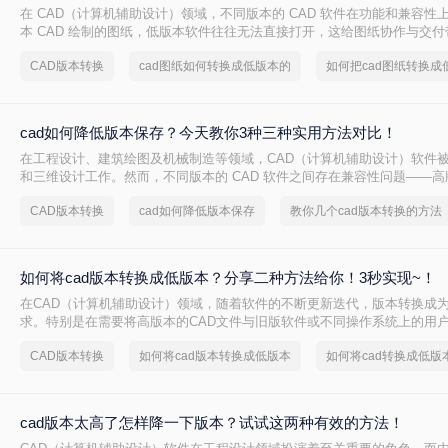
在 CAD（计算机辅助设计）领域，不同版本的 CAD 软件在功能和兼容性
本 CAD 绘制的图纸，低版本软件往往无法直接打开，这给图纸协作与交
因此，将高版本 CAD 图纸转换为低版本 成为设计师的常见需求。本文从 
CAD版本转换
cad图纸如何转换成低版本的
难度、批量能力、隐私安全 四个维度，对比三种主流方案，帮助您根据实
择。
cad如何降低版本保存？今天教你3种三种实用方法对比！
在工程设计、建筑绘图及机械制造等领域，CAD（计算机辅助设计）软件
和三维设计工作。然而，不同版本的 CAD 软件之间存在兼容性问题——
开低版本文件，但低版本软件却无法直接打开高版本文件。当我们需要将
CAD版本转换
cad如何降低版本保存
教你几个cad版本转换的方法
版 CAD 的合作伙伴或客户时，将 CAD 文件降低版本保存就显得尤为重要。
降低版本保存呢？本文从转换精度、操作难度、批量能力、隐私安全四个
流方案，帮助您根据实际场景快速做出选择。
如何将cad版本转换成低版本？分享二种方法给你！3秒实现~！
在CAD（计算机辅助设计）领域，随着软件的不断更新迭代，版本转换成
求。特别是在需要将高版本的CAD文件与旧版软件或不同操作系统上的用
CAD版本转换成低版本显得尤为重要。那么如何将cad版本转换成低版本
CAD版本转换
如何将cad版本转换成低版本
如何将cad转换成低版
种将CAD版本转换成低版本的方法。
cad版本太高了怎样降一下版本？试试这两种有效的方法！