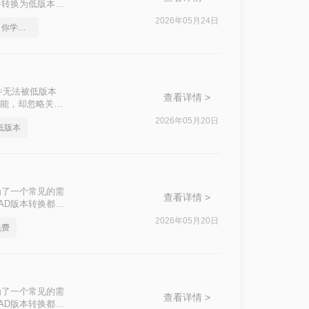
件转换为低版本，
？以下是一些常用
2026年05月24日
cad版本转换的方法，你学会了吗
！
件无法被低版本
查看详情 >
功能，却忽略关键
别人呢？本文基于
2026年05月20日
低版本
标注每种方案的适
为了一个常见的需
查看详情 >
AD版本转换都显
换的操作方法。
2026年05月20日
免费
为了一个常见的需
查看详情 >
AD版本转换都显