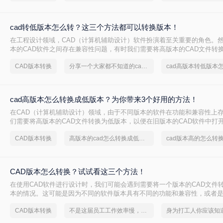
cad转低版本怎么转？这三个方法都可以转换版本！
在工程设计领域，CAD（计算机辅助设计）软件扮演着至关重要的角色。
本的CAD软件之间存在兼容性问题，有时我们需要将高版本的CAD文件转
便在旧版本的软件中打开和编辑。那么CAD转低版本怎么转呢？本文将为
CAD版本转换
分享一个大家都不知道的cad版本转换方法
cad高版本转低版本
CAD文件转换为低版本的方法，帮助您解决兼容性问题。
cad高版本怎么转换成低版本？为你带来3个好用的方法！
在CAD（计算机辅助设计）领域，由于不同版本的软件在功能和兼容性上
们需要将高版本的CAD文件转换为低版本，以便在旧版本的CAD软件中打
cad高版本怎么转换成低版本呢？以下是一些常用的方法来实现CAD高版
CAD版本转换
高版本的cad怎么转换成低版本
cad版本高的怎么转
换。
CAD版本怎么转换？试试看这三个方法！
​在使用CAD软件进行设计时，我们可能会遇到需要将一个版本的CAD文件
本的情况。这可能是因为不同的软件版本具有不同的功能和兼容性，或者
文件与使用不同版本CAD软件的用户共享。下面，我将介绍几种常见的CA
CAD版本转换
不是这届员工工作效率慢，是你不会cad版本转换这一招！
方法。