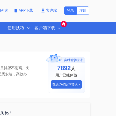
登录
注册
PI咨询
APP下载
客户端
使用技巧
客户端下载
实时引擎统计
7892
人
原且排版不乱码。支
无需安装，高效办
用户已经体验
在线CAD版本转换 >
法对比！