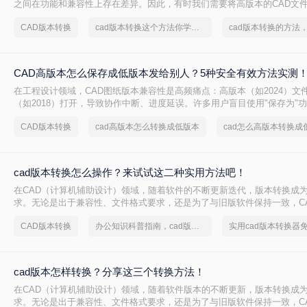
之间在功能和兼容性上存在差异。因此，有时我们需要将高版本的CAD文
以便在旧版本的CAD软件中打开或编辑。那么cad版本如何转换低版本呢
CAD版本转换
cad版本转换这个方法你学会了吗？
的方法来实现CAD版本从高到低的转换。
CAD高版本怎么保存成低版本发给别人？5种安全有效方法实测
在工程设计领域，CAD图纸版本兼容性是高频痛点：高版本（如2024）文
（如2018）打开，导致协作中断、进度延误。许多用户盲目使用"保存为"
设置，造成图层丢失、标注错误。那么CAD高版本怎么保存成低版本发给
CAD版本转换
cad高版本怎么转换成低版本
cad怎么高版本转换成
AutoCAD 2024+系统实测，系统梳理5种安全有效的版本转换方法，明确
用边界与关键细节，助您高效完成版本兼容，让图纸协作畅通无阻！
cad版本转换怎么操作？来试试这二种实用方法吧！
在CAD（计算机辅助设计）领域，随着软件的不断更新迭代，版本转换成
求。无论是出于兼容性、文件格式要求，还是为了与旧版软件保持一致，C
得尤为重要。那么cad版本转换怎么操作呢？本文将介绍二种CAD版本转
CAD版本转换
办公知识科普指南，cad版本转换的操作方法
实用cad版本转换器
cad版本怎样转换？分享这三个转换方法！
在CAD（计算机辅助设计）领域，随着软件版本的不断更新，版本转换成
求。无论是出于兼容性、文件格式要求，还是为了与旧版软件保持一致，C