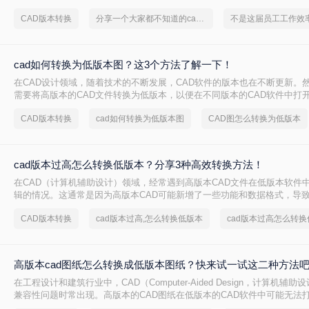
得尤为重要。那么cad版本怎样转换呢？本文将介绍三种CAD版本转换的方
CAD版本转换
分享一个大家都不知道的cad版本转换方法
cad如何转换为低版本图？这3个方法了解一下！
在CAD设计领域，随着技术的不断发展，CAD软件的版本也在不断更新。
需要将高版本的CAD文件转换为低版本，以便在不同版本的CAD软件中打
cad如何转换为低版本图呢？本文将介绍三种将CAD文件转换为低版本的方
CAD版本转换
cad如何转换为低版本图
CAD图怎么转换为低版本
cad版本过高怎么转换低版本？分享3种高效转换方法！
在CAD（计算机辅助设计）领域，经常遇到高版本CAD文件在低版本软件
辑的情况。这通常是因为高版本CAD可能新增了一些功能和数据格式，导
识别。因此，将高版本CAD文件转换为低版本变得尤为重要。那么cad版
CAD版本转换
cad版本过高,怎么转换低版本
cad版本过高怎么转换
版本呢？本文将介绍三种将CAD高版本转换为低版本的高效方法。
高版本cad图纸怎么转换成低版本图纸？快来试一试这二种方法
在工程设计和建筑行业中，CAD（Computer-Aided Design，计算机辅
兼容性问题时常出现。高版本的CAD图纸在低版本的CAD软件中可能无法
的共享和协作带来了不便。那么高版本cad图纸怎么转换成低版本图纸呢？