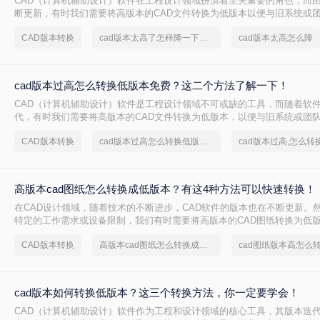
CAD（计算机辅助设计）软件在工程设计领域扮演着至关重要的角色，而
断更新，有时我们需要将高版本的CAD文件转换为低版本以便与旧系统或
么cad版本太高了怎样降一下版本呢？本文将介绍两种将CAD版本降级的方
CAD版本转换
cad版本太高了怎样降一下版本
cad版本太高怎么降
cad版本过高怎么转换低版本免费？这二个方法了解一下！
CAD（计算机辅助设计）软件是工程设计领域不可或缺的工具，而随着软
代，有时我们需要将高版本的CAD文件转换为低版本，以便与旧系统或团
cad版本过高怎么转换低版本免费呢？本文将介绍两种免费将CAD版本从
CAD版本转换
cad版本过高怎么转换低版本免费
cad版本过高,怎么转
高版本cad图纸怎么转换成低版本？有这4种方法可以快速转换！
在CAD设计领域，随着技术的不断进步，CAD软件的版本也在不断更新。
特定的工作需求或设备限制，我们有时需要将高版本的CAD图纸转换为低
在旧版本的CAD软件中能够正常打开和编辑。那么高版本cad图纸怎么转
CAD版本转换
高版本cad图纸怎么转换成低版本图纸
cad图纸版本高怎么
文将详细介绍四种将高版本CAD图纸转换为低版本的方法，并给出具体的
项。
cad版本如何转换低版本？这三个转换方法，你一定要学会！
CAD（计算机辅助设计）软件作为工程和设计领域的核心工具，其版本迭