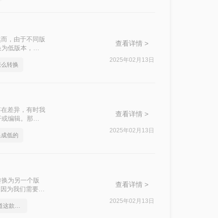
然而，由于不同版
查看详情 >
换为低版本，以
您介绍几种将
2025年02月13日
怎么转换
存在差异，有时我
查看详情 >
开或编辑。那么
本到低版本的转
2025年02月13日
换成低的
转换为另一个版
查看详情 >
是因为我们需要将
D版本怎么转换
2025年02月13日
身为打工人你应该知道这款cad版本转换软件