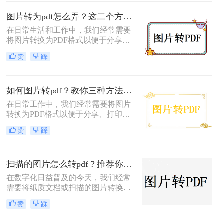
转PDF的方法。
图片转为pdf怎么弄？这二个方法值得收藏
在日常生活和工作中，我们经常需要
将图片转换为PDF格式以便于分享、
存档或打印。PDF格式的文件具有跨
赞
踩
平台、不易修改且保持原始格式的优
点，使得它成为许多场合下的首选格
式。那么图片转为pdf怎么弄呢？下
如何图片转pdf？教你三种方法，轻松搞定
面，我们将详细介绍两种将图片转换
为PDF的常用方法。
在日常工作中，我们经常需要将图片
转换为PDF格式以便于分享、打印或
存档。那么如何图片转pdf呢？下面将
赞
踩
介绍三种简单且实用的图片转PDF的
方法，帮助你轻松实现格式转换。
扫描的图片怎么转pdf？推荐你试试这两个方法！
在数字化日益普及的今天，我们经常
需要将纸质文档或扫描的图片转换为
PDF格式以便于保存、传输和查阅。
赞
踩
PDF（Portable Document Format）作