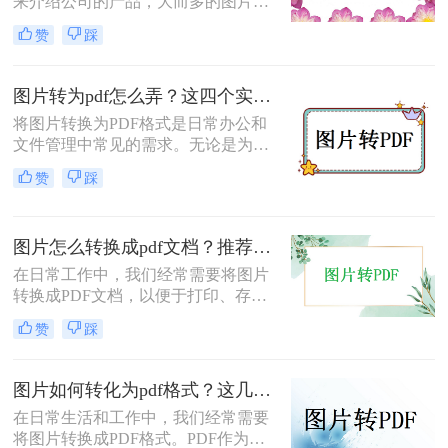
来介绍公司的产品，大而多的图片会
格式转换。
比较烦人，此时如果可以把所有的图
赞
踩
片放到一个PDF文档中就方便多了。
那么如何图片怎么转换成pdf格式呢？
现在，小编就教您两种方法来帮助您
图片转为pdf怎么弄？这四个实用指南收好！
实现图片转pdf！
将图片转换为PDF格式是日常办公和
文件管理中常见的需求。无论是为了
方便查阅、节省存储空间，还是为了
赞
踩
保持文件的一致性，图片转PDF都是
一项实用的技能。那么图片转为pdf怎
么弄呢？本文将详细介绍几种将图片
图片怎么转换成pdf文档？推荐四种转换方法!
转换为PDF的方法。
在日常工作中，我们经常需要将图片
转换成PDF文档，以便于打印、存档
或通过电子邮件发送。无论是单张图
赞
踩
片还是多张图片的集合，了解图片怎
么转换成pdf文档都是非常有用的技
能。本文将介绍几种简单有效的方法
图片如何转化为pdf格式？这几种方法可以一试！
来实现这一转换。
在日常生活和工作中，我们经常需要
将图片转换成PDF格式。PDF作为一