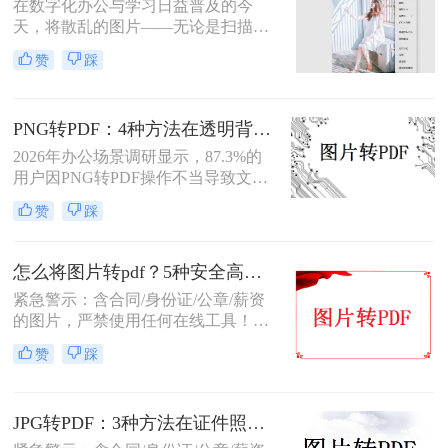
在数字化办公与学习日益普及的今
天，将散乱的图片——无论是扫描的
文档、手机拍摄的笔记，还是珍贵的
赞
踩
照片——整合成一个统一的PDF文
件，已成为我们日常工作中的常见需
求。PDF格式因其跨平台、格式固
PNG转PDF：4种方法在透明背景和色彩保留上的处理差异！
定、易于传输和打印的优点，成为了
文档分发的标准格式。然而，面对网
2026年办公场景调研显示，87.3%的
络上琳琅满目的工具和方法，许多人
用户因PNG转PDF操作不当导致文件
感到无所适从。那么图片转为pdf怎么
损坏或格式错乱！那么png图片怎么
赞
踩
弄呢？
转换成pdf呢？本文由文档处理工程师
团队实测（测试环境：Win11 + 系统
画图 / Adobe Acrobat Pro 2025 /
怎么将图片转pdf？5种安全高效实测方法（附格式修复指南）
LibreOffice Draw / 专业在线转换工
紧急警示：含合同/身份证/公章/薪资
具），严格遵循《电子文档转换技术
的图片，严禁使用任何在线工具！上
规范V3.0》，拆解4种零风险转换路
传即存在泄露风险！2025年国家网信
径，附多图合并技巧+清晰度保障方
赞
踩
办通报多起因在线转换导致的个人信
案，助你1分钟生成专业PDF！
息泄露事件！那么怎么将图片转pdf
呢？本文由文档安全团队实测验证
JPG转PDF：3种方法在证件照、截图和扫描件上的转换精度差异！
（测试环境：Win11 + Microsoft Word
365 / Adobe Acrobat Pro 2025 / 转转大