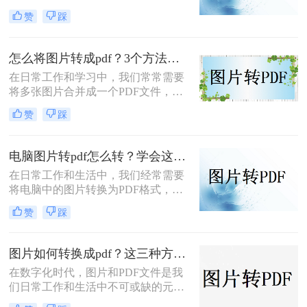
种广泛使用的文件格式，具有跨平台
赞
踩
兼容性好、内容不易被篡改等优点，
尤其适合用于文档的分享、打印和存
档。那么图片如何转化为pdf格式呢？
怎么将图片转成pdf？3个方法助你完成转换！
本文将详细介绍几种将图片转化为
在日常工作和学习中，我们常常需要
PDF格式的方法，帮助您轻松完成转
将多张图片合并成一个PDF文件，便
换任务。
于分享、打印或是归档。将图片转换
赞
踩
为PDF不仅能够帮助我们更好地管理
和组织文档，还能确保文档在不同设
备间保持一致的外观和布局。那么怎
电脑图片转pdf怎么转？学会这4种方法快速转换！
么将图片转成pdf呢？本文将详细介绍
在日常工作和生活中，我们经常需要
三种简单有效的方法来实现图片转
将电脑中的图片转换为PDF格式，以
PDF的转换。
便于分享、存档或打印。PDF文件因
赞
踩
其跨平台兼容性、安全性和不可编辑
性而备受青睐。那么，电脑图片转pdf
怎么转呢？以下是一篇详细介绍多种
图片如何转换成pdf？这三种方法可轻松完成转换！
实用方法的文章。
在数字化时代，图片和PDF文件是我
们日常工作和生活中不可或缺的元
素。图片以其直观、生动的特点，成