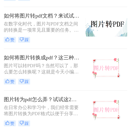
换成PDF格式呢？下面将介绍三种简
单实用的方法，帮助大家轻松实现图
片到PDF的转换。
如何将图片转pdf文档？来试试这三种方法吧！
​在数字化时代，图片与PDF文档之间
的转换是一项常见且重要的任务。无
论是出于存档、分享还是打印的需
赞
踩
要，将图片转换为PDF文档都能提供
诸多便利。那么如何将图片转pdf文档
呢？本文将详细介绍几种实现图片转
如何将图片转换成pdf？这三种方法可轻松完成转换！
PDF的方法，帮助读者轻松完成转换
图片可以转PDF吗？当然可以了，那
过程。
么要怎么转换呢？这就是今天小编要
给大家讲的重点了。当我们需要
赞
踩
#main#时，首先要找到一款可以转换
成PDF的工具，这样就好办多了，那
么软件千千万，哪款好用呢？转转大
图片转为pdf怎么弄？试试这2个实用方法！
师就很不错，图片转PDF效果也很棒
在日常办公和学习中，我们经常需要
哦。
将图片转换为PDF格式以便于分享、
保存或打印。那么图片转为pdf怎么弄
赞
踩
呢？以下将介绍两种简单实用的图片