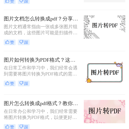
赞
踩
为记录生活、展示信息的重要方式；
而PDF文件则以其跨平台性、格式稳
定性和安全性，成为文档传输和存档
图片文档怎么转换成pdf？分享4种转换方法！
的首选格式。有时，我们需要将图片
图片文档通常指由一张或多张图片组
转换成PDF文件，以便更好地分享、
成的文档，这些图片可能是扫描件、
打印或保存。
照片或是其他形式的图像文件。将图
赞
踩
片文档转换为PDF格式可以提高文档
的可读性和可分享性，同时保持文档
的原始外观不变。那么图片文档怎么
图片如何转换为PDF格式？这三个方法非常实用！
转换成pdf呢？本文将详细介绍几种常
在日常工作和学习中，我们经常会遇
用的图片文档转PDF的方法。
到需要将图片转换为PDF格式的需
求。PDF格式因其良好的跨平台兼容
赞
踩
性和保护文档内容的特性而备受青
睐。那么图片如何转换为PDF格式
呢？以下是几种将图片转换为PDF格
图片怎么转换成pdf格式？教你3种方法，轻松搞定！
式的方法，供您参考。
在日常办公和学习中，我们经常需要
将图片转换为PDF格式，以便更好地
保存、分享和打印。那么图片怎么转
赞
踩