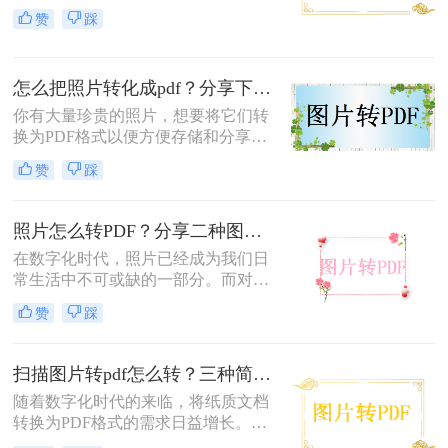
有跨平台、易于分享和保护文档内容
一种非常实用的文件格式转换方式。
赞
踩
等优点。那么图片转pdf格式怎么弄
下面，我们来详细介绍一下jpg文件怎
呢？本文将介绍三种简单易行的方
么改成pdf文件。
法，帮助你将图片转换成PDF格式。
怎么把照片转化成pdf？分享下面的方法去试试！
你有大量珍贵的照片，想要将它们转
换为PDF格式以便方便存储和分享
吗？那么，你来对地方了！在本篇文
赞
踩
章中，我们将详细介绍怎么把照片转
化成pdf，让你轻轻松松完成这一任
务。
照片怎么转PDF？分享二种图片转PDF工具！
在数字化时代，照片已经成为我们日
常生活中不可或缺的一部分。而对于
一些重要的照片，我们可能希望将它
赞
踩
们转换为PDF格式，以便更好地管理
和存储。那么照片怎么转PDF呢？本
文将为您介绍几种照片转PDF的方
扫描图片转pdf怎么转？三种简单实用的方法！
法，帮助您轻松实现这一目标。
随着数字化时代的来临，将纸质文档
转换为PDF格式的需求日益增长。对
于已经数字化的图片，我们可以直接