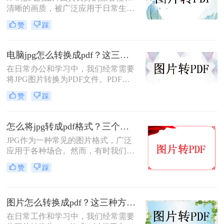
清晰的画质，被广泛应用于日常生活
换。
和工作中。然而，在某些情况下，我
赞
踩
们可能需要将JPG图片转换为PDF文
件，以便更好地分享、保存或打印。
那么如何把jpg变成pdf呢？本文将为
电脑jpg怎么转换成pdf？这三个方法就可轻松搞定！
您介绍三种将JPG转换成PDF的实用
​在日常办公和学习中，我们经常需要
方法。
将JPG图片转换为PDF文件。PDF文
件具有跨平台兼容性好、格式固定不
赞
踩
易被篡改等优点，因此将JPG图片转
换为PDF文件可以更好地保护图片内
容，方便分享和打印。那么电脑jpg怎
怎么将jpg转成pdf格式？三个方法就可轻松搞定！
么转换成pdf呢？本文将介绍几种在电
​JPG作为一种常见的图片格式，广泛
脑上将JPG图片转换为PDF文件的方
应用于各种场合。然而，有时我们可
法，帮助读者轻松实现转换需求。
能需要将JPG图片转换为PDF格式，
赞
踩
以便更好地保存、分享或打印。那么
怎么将jpg转成pdf格式呢？本文将介
绍三种将JPG图片转换为PDF格式的
图片怎么转换成pdf？这三种方法分分钟完成转换！
方法，帮助读者轻松实现转换需求。
在日常工作和学习中，我们经常需要