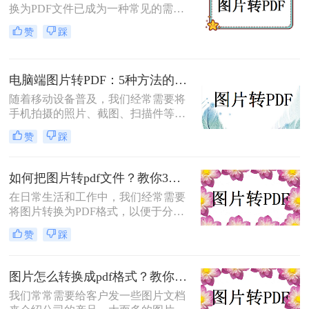
换为PDF文件已成为一种常见的需
求。PDF格式因其良好的稳定性、兼
赞
踩
容性和加密功能而备受青睐。那么如
何将图片转换为pdf文件呢？本文将介
绍两种将图片转换为PDF文件的方
电脑端图片转PDF：5种方法的操作步骤和格式保留对比！
法。
随着移动设备普及，我们经常需要将
手机拍摄的照片、截图、扫描件等转
换为PDF格式，用于打印、分享、存
赞
踩
档或嵌入文档。但许多用户在操作中
遭遇图片失真、文件过大、格式错误
等问题，不仅影响工作效率，还可能
如何把图片转pdf文件？教你3种方法，轻松搞定！
导致重要资料丢失。那么电脑怎么把
在日常生活和工作中，我们经常需要
图片转换成pdf呢？本文基于Windows
将图片转换为PDF格式，以便于分
系统实测，系统梳理5种安全有效的
享、打印或存档。PDF文件具有跨平
转换方法，助你快速掌握高效转换技
赞
踩
台兼容性好、格式稳定、易于阅读等
巧，让图片转换不再是困扰！
优点，因此图片转PDF的需求非常普
遍。那么如何把图片转PDF文件呢？
图片怎么转换成pdf格式？教你3招快速转换技巧!
本文将介绍几种常用的将图片转换为
我们常常需要给客户发一些图片文档
PDF文件的方法，帮助读者轻松实现