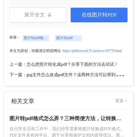
展开全文 ⇊
在线图片转PDF
标签：
图片转pdf格式怎么弄
图片转pdf
5、转换完成，点击立即下载就可以了。
本文为原创，转载请注明原网址:
https://pdftoword.55.la/news/16778.html
方法二：使用专业的图片转PDF软件
上一篇：怎么把照片转化成pdf？分享下面的方法去试试！
下
一篇：jpg文件怎么改成pdf文件？这两种方法可以帮到各位！
如果你对网络不太放心，或者需要处理大量的图片
转换任务，那么使用专业的图片转PDF软件可能更
适合你。市面上有许多优秀的软件可供选择，如
Adobe Acrobat、转转大师pdf转换器等。这些软件
相关文章
更多 >
功能强大，可以批量处理图片转PDF的任务，同时
还支持一些高级的编辑功能，如添加水印、压缩文
图片转pdf格式怎么弄？三种简便方法，让转换工作轻松完成！
件大小等。下面以转转大师PDF转换器操作为例。
操作如下：
在日常生活和工作中，我们经常需要将图片转换成PDF格式。
PDF文件具有跨平台、易于分享和保护文档内容等优点。那么
1、百度搜索“转转大师PDF转换器”，然后从官网