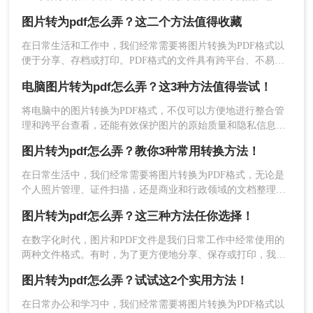
图片转pdf格式怎么弄呢？本文将介绍三种简单易行的方法，帮
(https://pdftoword.55.la/)下载安装软件。
图片转为pdf怎么弄？这二个方法值得收藏
助你将图片转换成PDF格式。
在日常生活和工作中，我们经常需要将图片转换为PDF格式以
便于分享、存档或打印。PDF格式的文件具有跨平台、不易修
改且保持原始格式的优点，使得它成为许多场合下的首选格
电脑图片转为pdf怎么弄？这3种方法值得尝试！
式。那么图片转为pdf怎么弄呢？下面，我们将详细介绍两种将
图片转换为PDF的常用方法。
将电脑中的图片转换为PDF格式，不仅可以方便地进行整合管
理和跨平台查看，还能有效保护图片的原始质量和隐私信息。
那么电脑图片转为pdf怎么弄呢？本文将介绍三种将电脑图片转
图片转为pdf怎么弄？教你3种常用转换方法！
为PDF的方法，帮助您轻松实现图片到PDF的转换。
在日常生活中，我们经常需要将图片转换为PDF格式，无论是
个人照片管理、证件扫描，还是商业和行政领域的文档整理、
2、上传要转换的图片，如果要转换的图片较多可以
合同协议，这种转换都能提高数据管理效率、传输效率和安全
直接添加文件夹从而批量转换，点击转换之前可按
图片转为pdf怎么弄？这三种方法任你选择！
性。那么图片转为pdf怎么弄呢？本文将介绍三种将图片转换为
需求设置一些条件，然后再点开始转换。
PDF的方法。
在数字化时代，图片和PDF文件是我们日常工作中经常使用的
两种文件格式。有时，为了更方便地分享、保存或打印，我们
可能需要将图片转换为PDF格式。本文将详细介绍图片转为
图片转为pdf怎么弄？试试这2个实用方法！
PDF怎么弄，帮助大家轻松应对这一需求。
在日常办公和学习中，我们经常需要将图片转换为PDF格式以