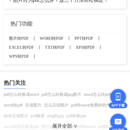
图片转为pdf怎么弄？这三个方法轻松搞定！
●
热门功能
图片转PDF
丨
WORD转PDF
丨
PPT转PDF
丨
EXCEL转PDF
丨
TXT转PDF
丨
XPS转PDF
丨
WPS转PDF
丨
热门关注
pdf怎么转换成word
pdf怎么转换成jpg图片
word怎么转pdf
word转pdf
压缩图片
怎么压缩图片
pdf转word免费的软件
如何压缩图片
pdf解密
png转jpg
pdf转换ppt
展开全部 ∨
word如何转换成pdf
图片转换格式
pdf如何转word
pdf格式转换