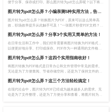
便于分享、保存或打印。那么图片转为pdf怎么弄呢？以下将介
绍两种简单实用的图片转PDF的方法。
图片转为pdf怎么弄？小编亲测5种实用方法，告别繁琐操作！
图片转为pdf怎么弄？转换图片为PDF，原来可以这么简单高
效，职场效率提升从此触手可及！“一张图片秒变PDF文档？是
3、转换完成，点击打开即可查看PDF文件。
的，你没听错！”作为从事电脑办公软件测评多年的博主，小编
图片转为pdf怎么弄？分享3个实用又简单的方法！
深知职场办公人群对高效转换工具的渴求，今天就分享超实用
方法，帮你轻松解决图片转pdf难题。
在日常生活和工作中，我们经常需要将图片转换为PDF格式，
以便更好地分享、打印或保存。PDF作为一种通用的文件格
式，具有跨平台、不易被篡改、易于阅读等优点，特别适合用
图片转为pdf怎么弄？这四个实用指南收好！
于展示图片内容。那么图片转为pdf怎么弄呢？本文将介绍几种
简单而实用的方法，帮助你轻松将图片转换为PDF。
将图片转换为PDF格式是日常办公和文件管理中常见的需求。
无论是为了方便查阅、节省存储空间，还是为了保持文件的一
致性，图片转PDF都是一项实用的技能。那么图片转为pdf怎么
图片转为pdf怎么弄？这三个方法轻松搞定！
弄呢？本文将详细介绍几种将图片转换为PDF的方法。
在现代社会中，图片转为PDF已经成为越来越多人的需求。无
论是为了文件整理，还是为了方便分享和查看，将图片转为
方法三：使用图像处理软件
PDF格式都是一种非常便捷的方法。那么，图片转为pdf怎么弄
呢？下面将为您一一揭秘。
如果你经常需要转换图片格式，那么使用专业的图