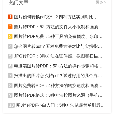
热门文章
像处理软件可能是一个更好的选择。例如Adobe
更多 >
Photoshop或GIMP等软件，都提供了将图片转换成
PDF的功能。
1
图片如何转换pdf文件？四种方法实测对比，附各场景最优选！
操作如下：
1、你只需要打开软件，将图片导入。
2
照片转PDF：5种方法的文件大小限制和画质保留实测！
2、然后选择“文件”菜单中的“导出为”。
3
图片转PDF免费：5种工具的免费额度、水印和文件限制对比！
3、选择PDF格式即可。
这种方法能够提供更多的自定义选项，但需要一定
4
怎么图片转pdf？五种免费方法对比与实操指南（附详细表格）！
的学习成本。
5
JPG转PDF：3种方法在证件照、截图和扫描件上的转换精度差异！
以上就是图片转pdf格式怎么弄的方法，无论你选择
哪种方法，图片转PDF都是一个相对简单的任务。
6
电脑端图片转PDF：5种方法的操作步骤和格式保留对比！
选择合适的工具，根据自己的需求，就能轻松完成
这项工作。希望本文提供的三种方法能对你有所帮
7
扫描出的图片怎么转pdf？试过好用的几个办法！
助！
8
图片免费转PDF：4种方法的转换速度和画质损失对比！
9
图片转PDF格式：3种方法按图片来源（手机/相机/截图）选！
10
图片转PDF小白入门：5种方法从最简单到最专业逐步升级！