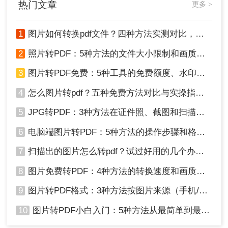
热门文章
1、首先将需要将图片导入PS中，然后点击左上角
更多 >
的【文件】，选择【储存副本】。
1
图片如何转换pdf文件？四种方法实测对比，附各场景最优选！
2
照片转PDF：5种方法的文件大小限制和画质保留实测！
3
图片转PDF免费：5种工具的免费额度、水印和文件限制对比！
4
怎么图片转pdf？五种免费方法对比与实操指南（附详细表格）！
5
JPG转PDF：3种方法在证件照、截图和扫描件上的转换精度差异！
6
电脑端图片转PDF：5种方法的操作步骤和格式保留对比！
7
扫描出的图片怎么转pdf？试过好用的几个办法！
2、它可以让我们选择图片的质量，然后再将其另存
8
图片免费转PDF：4种方法的转换速度和画质损失对比！
为“Photoshop PDF（*.PDF;*.PDP）”，这样就完成
格式的转换了。
9
图片转PDF格式：3种方法按图片来源（手机/相机/截图）选！
10
图片转PDF小白入门：5种方法从最简单到最专业逐步升级！