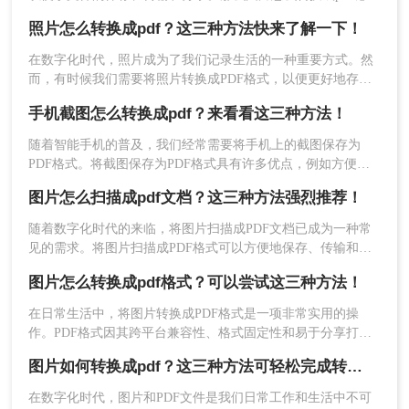
下面将介绍三种不同的方法，帮助你轻松将图片转换为PDF。
照片怎么转换成pdf？这三种方法快来了解一下！
在数字化时代，照片成为了我们记录生活的一种重要方式。然
而，有时候我们需要将照片转换成PDF格式，以便更好地存
档、分享或打印。那么，照片怎么转换成PDF呢？本文将为您
手机截图怎么转换成pdf？来看看这三种方法！
详细介绍照片转换成PDF的方法和步骤。
随着智能手机的普及，我们经常需要将手机上的截图保存为
PDF格式。将截图保存为PDF格式具有许多优点，例如方便传
输、易于阅读、保护图片完整性等。本文将详细介绍手机截图
图片怎么扫描成pdf文档？这三种方法强烈推荐！
3、点击中间的“选择文件”上传要转换的图片。
怎么转换成pdf。
随着数字化时代的来临，将图片扫描成PDF文档已成为一种常
见的需求。将图片扫描成PDF格式可以方便地保存、传输和打
印，同时还能保护图片的完整性。本文将详细介绍图片怎么扫
图片怎么转换成pdf格式？可以尝试这三种方法！
描成pdf文档方法。
在日常生活中，将图片转换成PDF格式是一项非常实用的操
作。PDF格式因其跨平台兼容性、格式固定性和易于分享打印
等特点，被广泛应用于各种正式文件的传输与存储。那么图片
图片如何转换成pdf？这三种方法可轻松完成转换！
怎么转换成pdf格式呢？本文将介绍三种将图片转换成PDF格式
的方法。
在数字化时代，图片和PDF文件是我们日常工作和生活中不可
4、上传要转换的图片，需要设置自定义选项的可以