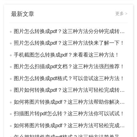
最新文章
更多 >
图片怎么转换成pdf？这三种方法分分钟完成转换！
●
照片怎么转换成pdf？这三种方法快来了解一下！
●
手机截图怎么转换成pdf？来看看这三种方法！
●
图片怎么扫描成pdf文档？这三种方法强烈推荐！
●
图片怎么转换成pdf格式？可以尝试这三种方法！
●
综上所述，将图片转换成PDF是一项实用且重要的
图片如何转换成pdf？这三种方法可轻松完成转换！
技巧，无论是在工作还是学习中，都能为您节省时
●
间和提升效率。通过选择适合自己的工具和方法，
如何将图片转换成pdf？这三种方法帮助你解决问题！
●
并注意一些小技巧和细节，您可以轻松地将图片转
换成高质量的PDF文件。希望本文的介绍能够对您
扫描图片转pdf怎么转？这三种方法你可以试试！
●
有所帮助，祝您在图片转换成PDF的过程中取得优
如何将图片转换成pdf？这三种方法可轻松完成转换！
●
秀的成果！