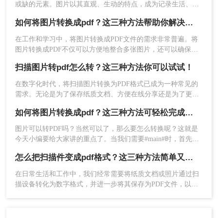
或缺的元素。图片以其直观、生动的特点，成为记录生活、展
设置一点，然后点击开始转换。
示信息的重要方式；而PDF文件则以其跨平台性、格式稳定性
如何将图片转换成pdf？这三种方法帮助你解决问题！
和安全性，成为文档传输和存档的首选格式。有时，我们需要
将图片转换成PDF文件，以便更好地分享、打印或保存。
在工作和学习中，将图片转换成PDF文件的需求非常普遍。将
图片转换成PDF不仅可以方便地整合多张图片，还可以确保文
件格式的一致性和兼容性。那么如何将图片转换成pdf呢？本文
扫描图片转pdf怎么转？这三种方法你可以试试！
将介绍三种常见的图片转PDF方法。
在数字化时代，将扫描图片转换为PDF格式已成为一种常见的
需求。无论是为了保存纸质文档、方便在线分享还是为了更高
效地管理文件，扫描图片转PDF都是一项非常实用的技能。那
如何将图片转换成pdf？这三种方法可轻松完成转换！
么扫描图片转pdf怎么转呢？本文将介绍三种高效的转换方法，
帮助大家轻松实现扫描图片到PDF的转换。
图片可以转PDF吗？当然可以了，那么要怎么转换呢？这就是
5、转换完成，点击立即下载就可以了。
今天小编要给大家讲的重点了。当我们需要#main#时，首先要
找到一款可以转换成PDF的工具，这样就好办多了，那么软件
方法三、使用图形编辑软件
怎么把扫描件变成pdf格式？这三种方法简单又实用！
千千万，哪款好用呢？转转大师就很不错，图片转PDF效果也
很棒哦。
在日常生活和工作中，我们经常需要将纸质文档或照片通过扫
许多专业的图形编辑软件（如Adobe Acrobat、
描设备转化为数字格式，并进一步将其保存为PDF文件，以便
Adobe Photoshop等）都提供了将图片转换为PDF的
于分享、存储和查阅。那么怎么把扫描件变成pdf格式呢？本文
功能。下面以Photoshop软件操作为例。
将介绍三种将扫描件转换成PDF格式的方法。
操作如下：