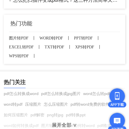
怎么把扫描件变成pdf格式？这三种方法简单又实用！
●
热门功能
图片转PDF
丨
WORD转PDF
丨
PPT转PDF
丨
EXCEL转PDF
丨
TXT转PDF
丨
XPS转PDF
丨
WPS转PDF
丨
热门关注
pdf怎么转换成word
pdf怎么转换成jpg图片
word怎么转pdf
word转pdf
压缩图片
怎么压缩图片
pdf转word免费的软件
如何压缩图片
pdf解密
png转jpg
pdf转换ppt
展开全部 ∨
word如何转换成pdf
图片转换格式
pdf如何转word
pdf格式转换