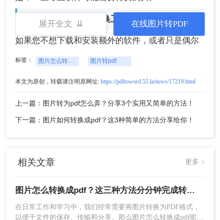
方法二：使用在线转换工具
展开全文 ⇊
在线图片转PDF
如果您不想下载和安装额外的软件，或者只是偶尔
需要转换图片成PDF，那么在线图片转换成PDF的
标签：
图片怎么转换成pdf
图片转pdf
工具将会是您的好帮手。下面以转转大师在线
图片
转pdf
操作为例。
本文为原创，转载请注明原网址:
https://pdftoword.55.la/news/17219.html
操作如下：
1、打开在线图片转PDF网址
上一篇：图片转为pdf怎么弄？分享3个实用又简单的方法！
（https://pdftoword.55.la/jpg-to-pdf/）可以看到一个
下一篇：图片如何转换成pdf？这3种简单的方法分享给你！
转换界面。
相关文章
更多 >
图片怎么转换成pdf？这三种方法分分钟完成转换！
在日常工作和学习中，我们经常需要将图片转换为PDF格式，
以便于文件的保存、传输和分享。那么图片怎么转换成pdf呢？
2、自定义转换设置的一些条件可以选择