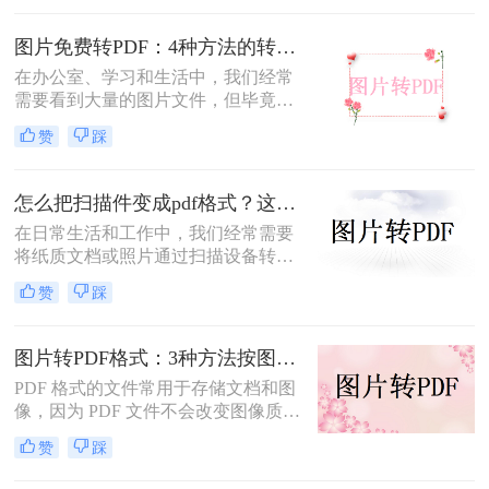
PDF方法。
图片免费转PDF：4种方法的转换速度和画质损失对比！
在办公室、学习和生活中，我们经常
需要看到大量的图片文件，但毕竟，
一张一张地看照片相对麻烦，所以我
赞
踩
们通常会把照片变成PDF。事实上，
图片到PDF的操作过程非常简单。今
天，我将教你图片转为pdf怎么弄免费
怎么把扫描件变成pdf格式？这三种方法简单又实用！
的。
在日常生活和工作中，我们经常需要
将纸质文档或照片通过扫描设备转化
为数字格式，并进一步将其保存为
赞
踩
PDF文件，以便于分享、存储和查
阅。那么怎么把扫描件变成pdf格式
呢？本文将介绍三种将扫描件转换成
图片转PDF格式：3种方法按图片来源（手机/相机/截图）选！
PDF格式的方法。
PDF 格式的文件常用于存储文档和图
像，因为 PDF 文件不会改变图像质
量、版本或格式，而且可以在任何设
赞
踩
备之间轻松传输。如果你想将一些图
片文件（如 JPG、PNG、BMP 等）合