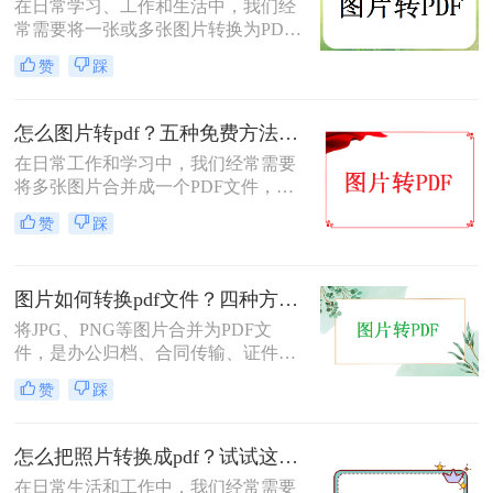
在日常学习、工作和生活中，我们经
常需要将一张或多张图片转换为PDF
格式，以便于分享、存档或打印。无
赞
踩
论是整理电子相册、提交证件照，还
是归档工作截图，图片转PDF的需求
都十分常见。为了帮你快速选出最适
怎么图片转pdf？五种免费方法对比与实操指南（附详细表格）！
合自己的转换方式，下表汇总了四种
在日常工作和学习中，我们经常需要
主流免费方法的核心差异：
将多张图片合并成一个PDF文件，以
便于分享、存档或打印。无论是制作
赞
踩
电子相册、整理工作截图、提交证件
照，还是将扫描件归档，图片转PDF
的需求都极为常见。为了帮你快速选
图片如何转换pdf文件？四种方法实测对比，附各场景最优选！
出最适合自己的转换方式，下表汇总
了五种主流方法的核心差异：
将JPG、PNG等图片合并为PDF文
件，是办公归档、合同传输、证件提
交中经常遇到的需求。但不同方法在
赞
踩
转换质量、操作效率、数据安全方面
差异很大——选错方法可能导致图片
模糊、页面错位，甚至隐私泄露。本
怎么把照片转换成pdf？试试这三个转换方法！
文基于实际测试，对比四种主流图片
在日常生活和工作中，我们经常需要
转PDF方案，按场景给出明确建议，