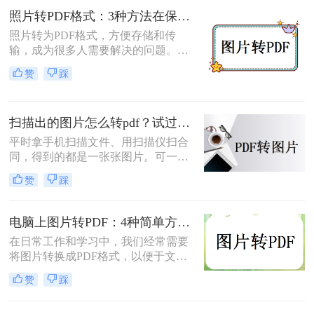
并成一个 PDF 文件，本文将介绍图片
照片转PDF格式：3种方法在保留EXIF信息和画质上的差异！
如何转换为PDF格式。
照片转为PDF格式，方便存储和传
输，成为很多人需要解决的问题。无
论是为了整理相册、备份照片，还是
赞
踩
为了表格化、合并分享，PDF格式都
是一个理想的选择。那么如何将照片
转为pdf格式呢？本文将为您介绍几种
扫描出的图片怎么转pdf？试过好用的几个办法！
简单而快速的方法，帮助您轻松实现
照片转PDF的操作。
平时拿手机扫描文件、用扫描仪扫合
同，得到的都是一张张图片。可一旦
要发给别人、归档保存或者打印出
赞
踩
来，PDF格式明显更正式、也更方
便。很多人卡在这一步：图片质量还
行，转完PDF却模糊了；十几页的扫
电脑上图片转PDF：4种简单方法的操作步骤和DPI设置！
描件，一页一页转太磨人；还有些涉
在日常工作和学习中，我们经常需要
及隐私的文件，不敢随便往在线工具
将图片转换成PDF格式，以便于文件
里传。
的传输、存储和打印。那么电脑上怎
赞
踩
么图片转pdf呢？本文将介绍三种在电
脑上将图片转换为PDF的方法，帮助