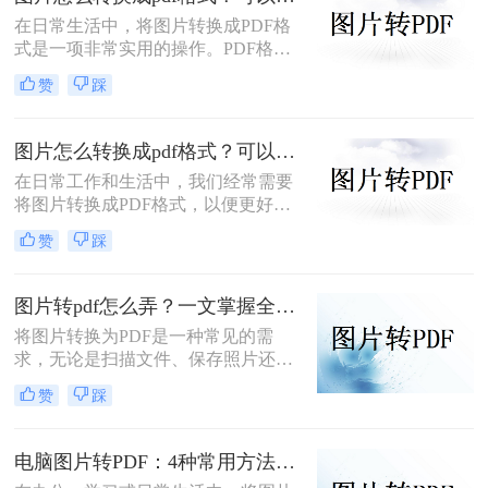
进行高质量的打印。面对图片转PDF
在日常生活中，将图片转换成PDF格
后模糊/不清晰怎么办这一难题，很多
式是一项非常实用的操作。PDF格式
人往往束手无策。
因其跨平台兼容性、格式固定性和易
赞
踩
于分享打印等特点，被广泛应用于各
种正式文件的传输与存储。那么图片
怎么转换成pdf格式呢？本文将介绍三
图片怎么转换成pdf格式？可以试试这4个转换方法！
种将图片转换成PDF格式的方法。
在日常工作和生活中，我们经常需要
将图片转换成PDF格式，以便更好地
分享、保存或打印。那么图片怎么转
赞
踩
换成pdf格式呢？本文将介绍四种将图
片转换成PDF格式的方法。
图片转pdf怎么弄？一文掌握全平台方法！
将图片转换为PDF是一种常见的需
求，无论是扫描文件、保存照片还是
整理资料，PDF格式都能更好地保证
赞
踩
内容的完整性和兼容性。那么图片转
pdf怎么弄呢？本文将介绍电脑、手
机、在线工具等多种转换方法，总有
电脑图片转PDF：4种常用方法按Windows和Mac系统分别推荐！
一种适合你！