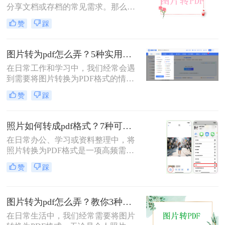
分享文档或存档的常见需求。那么图
片如何转pdf呢？本文将介绍三种简单
赞
踩
有效的方法，助您快速完成转换。
图片转为pdf怎么弄？5种实用转换方法详解！
在日常工作和学习中，我们经常会遇
到需要将图片转换为PDF格式的情
况。无论是整理证件照片、制作电子
赞
踩
相册，还是将扫描的文档统一格式，
图片转为pdf怎么弄成为了很多人需要
掌握的基本技能。PDF格式具有跨平
照片如何转成pdf格式？7种可靠方法详解！
台兼容性好、文件体积相对较小、易
在日常办公、学习或资料整理中，将
于分享等优点，因此成为文档处理的
照片转换为PDF格式是一项高频需
首选格式。本文将详细介绍5种实用
求。无论是扫描的合同、手写笔记，
的图片转PDF方法，帮助您快速解决
赞
踩
还是拍摄的证件、课件，统一的PDF
转换需求。
格式能确保排版稳定、便于分发和存
档。但面对五花八门的工具，如何选
图片转为pdf怎么弄？教你3种常用转换方法！
择高效、安全且无需付费的方法？本
文将基于实际使用经验，为您梳理7
在日常生活中，我们经常需要将图片
种照片如何转成PDF格式的实用方