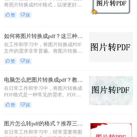
将照片转换成PDF格式，以便更好地
帮你少走弯路。
进行分享、存储或打印。那么怎么把
赞
踩
照片转换成pdf呢？本文将介绍三种将
照片转换成PDF的实用方法，帮助你
轻松完成照片到PDF的转换。
如何将图片转换成pdf？这三种方法帮助你解决问题！
在工作和学习中，将图片转换成PDF
文件的需求非常普遍。将图片转换成
PDF不仅可以方便地整合多张图片，
赞
踩
还可以确保文件格式的一致性和兼容
性。那么如何将图片转换成pdf呢？本
文将介绍三种常见的图片转PDF方
电脑怎么把图片转换成pdf？教你4种简单的方法！
法。
在日常工作和学习中，将图片转换成
PDF格式是一种常见的需求。PDF格
式具有支持矢量图形、打印格式不走
赞
踩
样、兼容性高、体积小以及支持批注
等特点，使得它成为许多场合的首选
格式。那么电脑怎么把图片转换成pdf
图片怎么转pdf的格式？推荐三种实用的方法！
呢？本文将介绍四种常见的图片转
在日常工作和学习中，经常需要将图
PDF的方法。