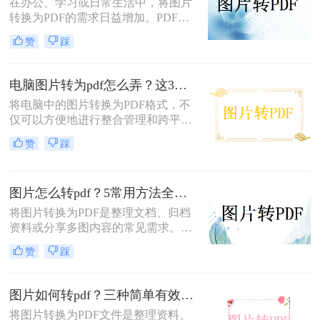
在办公、学习或日常生活中，将图片
转换为PDF的需求日益增加。PDF格
式因其跨平台兼容性、可编辑性和安
赞
踩
全性，成为文档分享和存储的首选。
以下是几种简单实用的方法，涵盖操
作系统自带工具、专业软件及在线服
电脑图片转为pdf怎么弄？这3种方法值得尝试！
务，帮助您高效完成图片到PDF的转
将电脑中的图片转换为PDF格式，不
换。
仅可以方便地进行整合管理和跨平台
查看，还能有效保护图片的原始质量
赞
踩
和隐私信息。那么电脑图片转为pdf怎
么弄呢？本文将介绍三种将电脑图片
转为PDF的方法，帮助您轻松实现图
图片怎么转pdf？5常用方法全攻略！
片到PDF的转换。
将图片转换为PDF是整理文档、归档
资料或分享多图内容的常见需求。那
么图片怎么转pdf呢？本文系统梳理5
赞
踩
类主流方法，助你快速实现图片转
PDF。
图片如何转pdf？三种简单有效的方法分享！
将图片转换为PDF文件是整理资料、