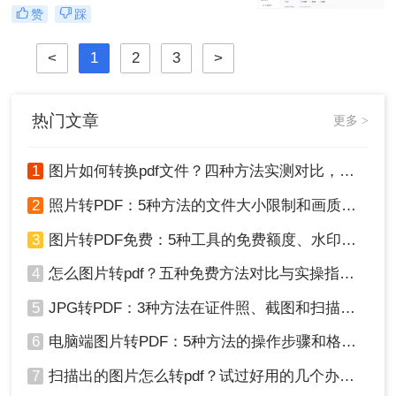
效率提升从此触手可及！“一张图片
赞
踩
秒变PDF文档？是的，你没听错！”作
为从事电脑办公软件测评多年的博
<
1
2
3
>
主，小编深知职场办公人群对高效转
换工具的渴求，今天就分享超实用方
法，帮你轻松解决图片转pdf难题。
热门文章
更多 >
1
图片如何转换pdf文件？四种方法实测对比，附各场景最优选！
2
照片转PDF：5种方法的文件大小限制和画质保留实测！
3
图片转PDF免费：5种工具的免费额度、水印和文件限制对比！
4
怎么图片转pdf？五种免费方法对比与实操指南（附详细表格）！
5
JPG转PDF：3种方法在证件照、截图和扫描件上的转换精度差异！
6
电脑端图片转PDF：5种方法的操作步骤和格式保留对比！
7
扫描出的图片怎么转pdf？试过好用的几个办法！