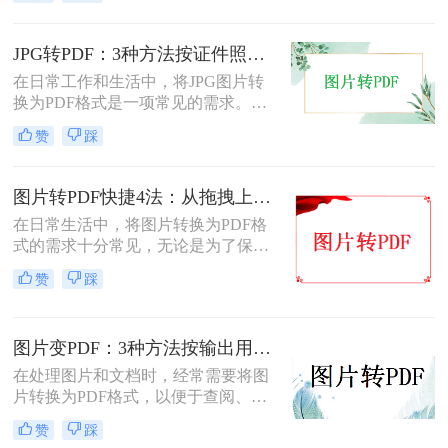
式，以便于分享、存储和查阅。那么
怎么把扫描图片转换成pdf呢？本文将
介绍四种将扫描图片转换成PDF的方
JPG转PDF：3种方法按证件照、截图和风景照分别推荐！
法。
在日常工作和生活中，将JPG图片转
换为PDF格式是一项常见的需求。
PDF格式具有跨平台兼容性、易于阅
赞
踩
读和保护隐私等优点，因此广泛应用
于文档共享和存档。那么jpg图片怎么
转换pdf呢？本文将介绍三种将JPG图
图片转PDF快捷4法：从拖拽上传到批量导出的操作流程！
片转换为PDF的方法。
在日常生活中，将图片转换为PDF格
式的需求十分常见，无论是为了保存
照片、制作电子相册，还是为了提交
赞
踩
报告和简历中的图片资料。那么图片
转为pdf怎么弄呢？本文将介绍四种将
图片转换为PDF的方法，帮助您轻松
图片变PDF：3种方法按输出用途（打印/存档/分享）选！
完成图片到PDF的转换。
在处理图片和文档时，经常需要将图
片转换为PDF格式，以便于查阅、分
享或存档。那么如何把图片变成pdf
赞
踩
呢？本文将介绍三种常用的图片转