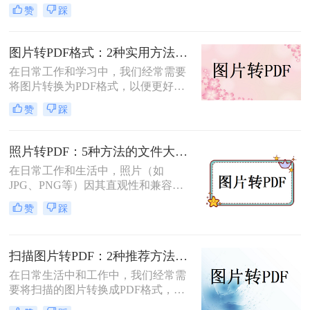
或存档。那么图片如何转换成pdf呢？
赞
踩
本文将介绍几种将图片转换成PDF的
方法，以帮助您选择最适合自己的转
换方式。
图片转PDF格式：2种实用方法的关键参数和输出质量对比！
在日常工作和学习中，我们经常需要
将图片转换为PDF格式，以便更好地
保存、分享和打印。那么如何将图片
赞
踩
转换为pdf格式呢？本文将介绍两种将
图片转换为PDF格式的方法。
照片转PDF：5种方法的文件大小限制和画质保留实测！
在日常工作和生活中，照片（如
JPG、PNG等）因其直观性和兼容性
被广泛使用。然而，在需要整合多张
赞
踩
照片、提高安全性或便于打印时，将
照片转换为PDF文档成为常见需求。
那么如何把照片转换成pdf格式呢？本
扫描图片转PDF：2种推荐方法的清晰度调优和文件压缩！
文将详细介绍5种将照片转换为PDF的
常用高效方法，帮助用户根据需求选
在日常生活中和工作中，我们经常需
择最适合的方案。
要将扫描的图片转换成PDF格式，以
便于文档的管理、共享和打印。那么