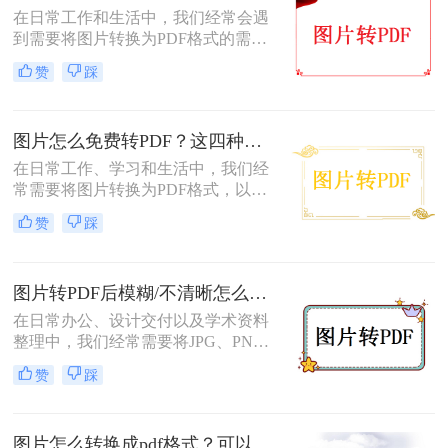
在日常工作和生活中，我们经常会遇
到需要将图片转换为PDF格式的需
求。无论是为了方便存档、分享或打
赞
踩
印，将图片转换为PDF格式是一项很
常见的操作。那么图片转pdf格式怎么
弄免费呢？在本文中，我将介绍五种
图片怎么免费转PDF？这四种方法轻松搞定！
简便方法来帮助您免费将图片转换为
PDF格式。
在日常工作、学习和生活中，我们经
常需要将图片转换为PDF格式，以便
于分享、打印或存档。PDF文件因其
赞
踩
跨平台兼容性、保持格式不变以及安
全性高等特点而备受青睐。幸运的
是，现在有许多免费的方法可以将图
图片转PDF后模糊/不清晰怎么办？三种有效方法帮你解决！
片转换为PDF，无需花费任何费用即
可轻松完成转换。那么图片怎么免费
在日常办公、设计交付以及学术资料
转PDF呢？本文将为您详细介绍几种
整理中，我们经常需要将JPG、PNG
免费将图片转换为PDF的方法。
等格式的图片合并转换为PDF文档。
赞
踩
然而，许多用户都遇到过这样一个令
人头疼的问题：明明原图在电脑上查
看非常清晰，转换生成的PDF文件却
图片怎么转换成pdf格式？可以尝试这三种方法！
变得模糊、边缘出现锯齿，甚至无法