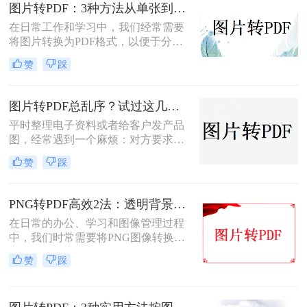
您根据不同的需求选择最合适的方
图片转PDF：3种方法从单张到批量转换的操作差异！
法。
在日常工作和学习中，我们经常需要
将图片转换为PDF格式，以便于分
享、打印和存档。那么图片怎么转pdf
赞
踩
呢？本文将介绍三种常用的将图片转
换为PDF格式的方法，帮助您根据不
同的需求选择最合适的方式。
图片转PDF总乱序？试过这几个方法后顺手多了
平时整理电子资料或者给客户发产品
图，经常遇到一个麻烦：对方要求把
一堆零散的图片打包成一个完整的
赞
踩
PDF文件。如果一张张发过去，不仅
显得不专业，还容易漏掉或者顺序搞
混。很多朋友一搜“图片转pdf怎么
PNG转PDF高效2法：透明背景保留和文件压缩设置！
弄”，出来一堆复杂的教程，其实只
在日常的办公、学习和图像管理过程
要找对工具，这事儿非常简单。本文
中，我们时常需要将PNG图像转换为
就按大家最常用的场景（在线免安
PDF文件。PDF文件格式因其良好的
装、批量处理、手机自带功能）整理
赞
踩
兼容性、稳定性和在不同设备上显示
了几个亲测好用的办法，帮你轻松搞
的一致性而广受青睐。那么png怎么
定格式转换的烦恼。
转换成pdf呢？本文将介绍二种实现图