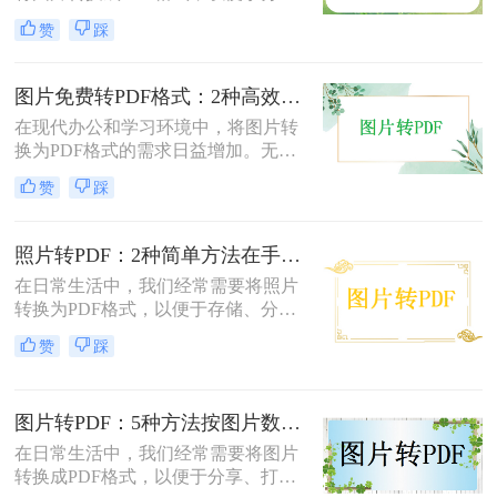
享、打印或存档。那么如何把图片转
赞
踩
换成PDF呢？本文将介绍两种常用的
图片转PDF方法。
图片免费转PDF格式：2种高效方法的转换速度和画质损失对比！
在现代办公和学习环境中，将图片转
换为PDF格式的需求日益增加。无论
是为了更好地保存、传输还是打印图
赞
踩
片，PDF格式因其跨平台兼容性和格
式固定性而受到广泛欢迎。那么图片
怎么转换成pdf格式免费呢？本文将介
照片转PDF：2种简单方法在手机端和电脑端的操作差异！
绍两种免费且高效的图片转PDF的方
在日常生活中，我们经常需要将照片
法。
转换为PDF格式，以便于存储、分享
和打印。那么照片转pdf怎么弄呢？下
赞
踩
面将介绍两种简单实用的方法，帮助
你将照片轻松转换为PDF文件。
图片转PDF：5种方法按图片数量和文件大小选，大的别用在线！
在日常生活中，我们经常需要将图片
转换成PDF格式，以便于分享、打印