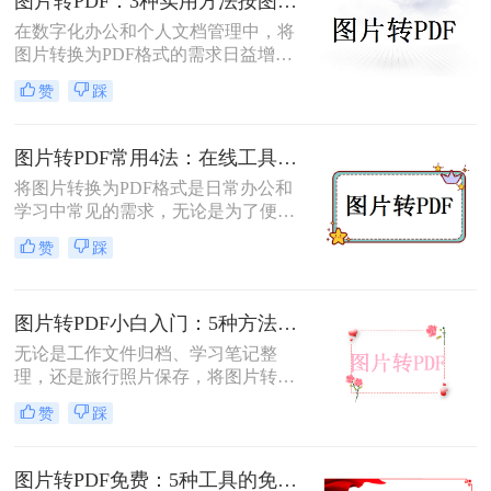
图片转PDF：3种实用方法按图片格式（JPG/PNG/BMP）选！
片转PDF的方法。
在数字化办公和个人文档管理中，将
图片转换为PDF格式的需求日益增
长。PDF（Portable Document
赞
踩
Format）因其跨平台兼容性、不易变
形的特点，广泛应用于文档保存和共
享。那么如何把图片转换成PDF呢？
图片转PDF常用4法：在线工具、桌面软件、手机APP和打印导出的适用边界！
本文将介绍几种实用的方法来帮助您
将图片转换为PDF格式是日常办公和
完成图片到PDF的转换。
学习中常见的需求，无论是为了便于
分享、存储还是打印。那么图片转为
赞
踩
pdf怎么弄呢？本文将介绍几种常用的
图片转PDF的方法，并对每种方法进
行优缺点分析。
图片转PDF小白入门：5种方法从最简单到最专业逐步升级！
无论是工作文件归档、学习笔记整
理，还是旅行照片保存，将图片转换
为PDF都能让内容更规范、更易分
赞
踩
享。那么如何图片转pdf呢？本文提供
电脑、手机、在线网站、免费软件等
5种常用方法，3分钟即可学会！
图片转PDF免费：5种工具的免费额度、水印和文件限制对比！