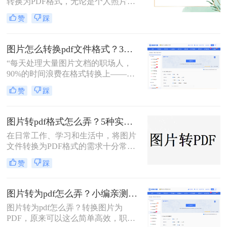
转换为PDF格式，无论是个人照片管
案，涵盖手机、电脑、在线及自动化
理、证件扫描，还是商业和行政领域
赞
踩
方式，帮助您根据场景灵活选用。
的文档整理、合同协议，这种转换都
能提高数据管理效率、传输效率和安
全性。那么图片转为pdf怎么弄呢？本
图片怎么转换pdf文件格式？3种高效方法全解析，职场人必备技能！
文将介绍三种将图片转换为PDF的方
“每天处理大量图片文档的职场人，
法。
90%的时间浪费在格式转换上——这
不是技术问题，而是方法误区。” 作
赞
踩
为深耕办公软件测评多年的博主，小
编发现许多用户仍在用截图拼接的原
始方式处理图片转PDF需求。那么图
图片转pdf格式怎么弄？5种实用的转换方法！
片怎么转换pdf文件格式呢？本文将揭
在日常工作、学习和生活中，将图片
秘三种专业级转换方法，结合实测数
文件转换为PDF格式的需求十分常
据帮你突破效率瓶颈。
见。PDF格式因其跨平台兼容性强、
赞
踩
内容不易篡改、排版稳定等优势，成
为文件共享与存档的首选。那么图片
转pdf格式怎么弄呢？本文将介绍几种
图片转为pdf怎么弄？小编亲测5种实用方法，告别繁琐操作！
常见的图片转PDF方法，帮助用户高
图片转为pdf怎么弄？转换图片为
效完成转换。
PDF，原来可以这么简单高效，职场