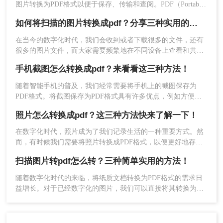
图片转换为PDF格式以便于保存、传输和查阅。PDF（Portable
Document Format）作为一种通用的文件格式，具有跨平台、易
如何将扫描的图片转换成pdf？分享三种实用的方法！
读性和保持原始格式不变等优点。那么扫描的图片怎么转pdf
呢？本文将介绍几种将扫描的图片转换为PDF文档的方法，并
在当今的数字化时代，我们会收到或者下载很多的文件，还有
3、最后，我们对比转换效果以及文件大小，选择
附带一些实用技巧。
很多的图片文件，而大家需要频繁地在不同设备上查看和共享
A4尺寸和选择原尺寸的PDF文件，从图片在PDF文
文档，将图片转换为PDF可以确保文档在不同平台和设备上的
手机截图怎么转换成pdf？来看看这三种方法！
件空间占有率来看，占有的区域明显变得更小了，
显示效果保持一致，而不会出现格式混乱或图像质量损失的问
当然选择A3则会更小。
题。其次，图片转PDF可以保护文档的内容不被轻易修改或编
随着智能手机的普及，我们经常需要将手机上的截图保存为
辑，这为保护重要文件和资料提供了方便的安全保障
PDF格式。将截图保存为PDF格式具有许多优点，例如方便传
输、易于阅读、保护图片完整性等。本文将详细介绍手机截图
照片怎么转换成pdf？这三种方法快来了解一下！
怎么转换成pdf。
在数字化时代，照片成为了我们记录生活的一种重要方式。然
而，有时候我们需要将照片转换成PDF格式，以便更好地存
档、分享或打印。那么，照片怎么转换成PDF呢？本文将为您
扫描图片转pdf怎么转？三种简单实用的方法！
详细介绍照片转换成PDF的方法和步骤。
随着数字化时代的来临，将纸质文档转换为PDF格式的需求日
益增长。对于已经数字化的图片，我们可以直接将其转换为
PDF。那么扫描图片转pdf怎么转呢？本文将为您介绍三种简
总结
单、实用的方法，帮助您轻松完成扫描图片转PDF的工作。