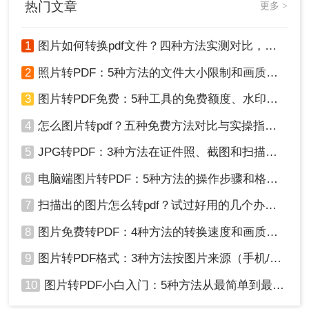
以上就是扫描图片转pdf怎么转的全部分享啦！，我
热门文章
更多 >
们可以轻松将扫描图片转化为PDF文件。这对于需
要处理大量纸质文件的人来说，无疑是一种极大的
1
图片如何转换pdf文件？四种方法实测对比，附各场景最优选！
便利。相信通过本文的介绍，大家已经掌握了相关
的基本操作技巧。希望本文对大家有所帮助！
2
照片转PDF：5种方法的文件大小限制和画质保留实测！
3
图片转PDF免费：5种工具的免费额度、水印和文件限制对比！
4
怎么图片转pdf？五种免费方法对比与实操指南（附详细表格）！
5
JPG转PDF：3种方法在证件照、截图和扫描件上的转换精度差异！
6
电脑端图片转PDF：5种方法的操作步骤和格式保留对比！
7
扫描出的图片怎么转pdf？试过好用的几个办法！
8
图片免费转PDF：4种方法的转换速度和画质损失对比！
9
图片转PDF格式：3种方法按图片来源（手机/相机/截图）选！
10
图片转PDF小白入门：5种方法从最简单到最专业逐步升级！