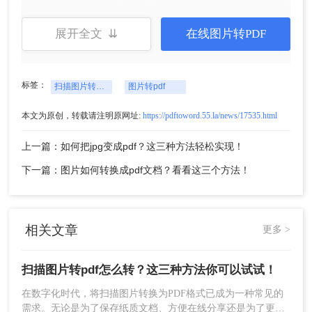
展开全文 ⇊
在线图片转PDF
标签：
扫描图片转pdf怎么转
图片转pdf
方法三：使用在线转换工具
本文为原创，转载请注明原网址:
https://pdftoword.55.la/news/17535.html
除了扫描仪和PDF转换器，我们还可以使用在线转
换工具来将扫描图片转换为PDF。这些在线工具无
上一篇：如何把jpg变成pdf？这三种方法轻松实现！
需安装任何软件，只需上传扫描图片即可进行转
下一篇：图片如何转换成pdf文档？看看这三个方法！
换。下面以转转大师在线图片转PDF操作为例。
操作如下：
1、首先，通过网站地址进入到【图片转PDF：
pdftoword.55.la/jpg-to-pdf/】中，将图片上传到在线
相关文章
更多 >
转换网站中。
扫描图片转pdf怎么转？这三种方法你可以试试！
在数字化时代，将扫描图片转换为PDF格式已成为一种常见的
需求。无论是为了保存纸质文档、方便在线分享还是为了更高