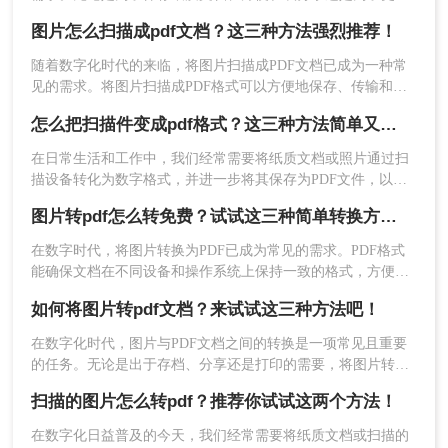
效地管理文件，扫描图片转PDF都是一项非常实用的技能。那
图片怎么扫描成pdf文档？这三种方法强烈推荐！
么扫描图片转pdf怎么转呢？本文将介绍三种高效的转换方法，
帮助大家轻松实现扫描图片到PDF的转换。
随着数字化时代的来临，将图片扫描成PDF文档已成为一种常
见的需求。将图片扫描成PDF格式可以方便地保存、传输和打
印，同时还能保护图片的完整性。本文将详细介绍图片怎么扫
怎么把扫描件变成pdf格式？这三种方法简单又实用！
描成pdf文档方法。
在日常生活和工作中，我们经常需要将纸质文档或照片通过扫
描设备转化为数字格式，并进一步将其保存为PDF文件，以便
2、接着，进行自定义转换设置，如果你对图片转
于分享、存储和查阅。那么怎么把扫描件变成pdf格式呢？本文
图片转pdf怎么转免费？试试这三种简单转换方法！
将介绍三种将扫描件转换成PDF格式的方法。
PDF转换后文件大小有要求，可在自定义转换设置
中，进行【页面大小】的参数调整。
在数字时代，将图片转换为PDF已成为常见的需求。PDF格式
页面大小为原尺寸转成的PDF文件则占满整个PDF
能确保文档在不同设备和操作系统上保持一致的格式，方便传
输、保存和打印。那么图片转pdf怎么转免费呢？本文将为您介
页面，文件就会越大。
如何将图片转pdf文档？来试试这三种方法吧！
绍三种简单、免费的图片转PDF方法，帮助您轻松完成格式转
页面大小选择A3/A4模式，图片转PDF页面则会按
换。
A3/A4大小尺寸展示，文件就会越小。
​在数字化时代，图片与PDF文档之间的转换是一项常见且重要
的任务。无论是出于存档、分享还是打印的需要，将图片转换
为PDF文档都能提供诸多便利。那么如何将图片转pdf文档呢？
扫描的图片怎么转pdf？推荐你试试这两个方法！
本文将详细介绍几种实现图片转PDF的方法，帮助读者轻松完
成转换过程。
在数字化日益普及的今天，我们经常需要将纸质文档或扫描的