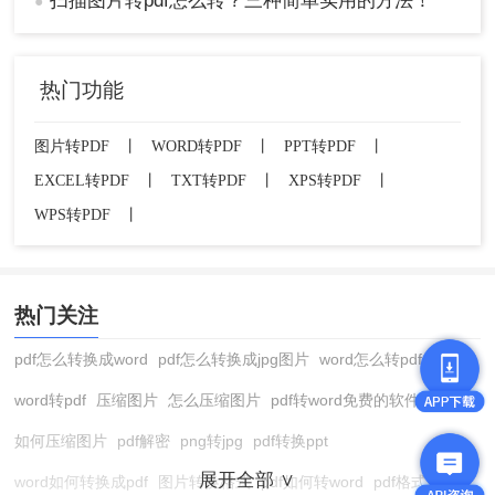
扫描图片转pdf怎么转？三种简单实用的方法！
●
热门功能
图片转PDF
丨
WORD转PDF
丨
PPT转PDF
丨
EXCEL转PDF
丨
TXT转PDF
丨
XPS转PDF
丨
WPS转PDF
丨
热门关注
pdf怎么转换成word
pdf怎么转换成jpg图片
word怎么转pdf
word转pdf
压缩图片
怎么压缩图片
pdf转word免费的软件
如何压缩图片
pdf解密
png转jpg
pdf转换ppt
展开全部 ∨
word如何转换成pdf
图片转换格式
pdf如何转word
pdf格式转换