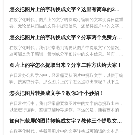
4、上传要转换的图片，需要设置自定义选项
论是从扫描件中提取信息，还是从网络图片中复制文字，将图
怎么把图片上的字转换成文字？这里有简单的3种方法！
的可以设置一点，然后点击开始转换。
片上的字转换成文字都是一项非常实用的技能。那么怎么把图
片上的字转换成文字呢？本文将介绍三种常用的方法，帮助您
在数字化时代，图片上的文字转换成可编辑的文本变得日益重
轻松实现图片文字的转换。
要。无论是从扫描的文件中提取信息，还是将照片中的文字转
换为可编辑格式，OCR（Optical Character Recognition，光学字
怎么把图片上的字转换成文字？分享两个免费方法！
符识别）技术都能提供强大的支持。那么怎么把图片上的字转
换成文字呢？本文将介绍三种高效的图片文字转换方法，帮助
在数字化时代，我们经常遇到需要从图片中提取文字的情况。
用户轻松实现这一目标。
这可能是为了编辑、复制或分享图片中的文本信息。然而，图
片中的文字往往无法直接复制，这使得提取文字成为一项具有
图片上的字怎么提取出来？分享二种方法给大家！
5、转换完成，点击立即下载就可以了。
挑战性的任务。那么怎么把图片上的字转换成文字呢？本文将
介绍几种实用的方法，帮助您从图片中提取文字。
在日常办公和学习中，经常需要从图片中提取文字，以便于编
辑、搜索或分享。那么图片上的字怎么提取出来呢？以下是两
方法三：使用OCR软件提取文字
种从图片中提取文字的高效方法。
怎么把图片转换成文字？教你3个小妙招！
OCR（Optical Character Recognition，光学字符识
别）软件是一种专门用于将图片中的文字转换为可
在日常生活中，我们经常需要将图片中的文字信息提取出来，
以便进行编辑、整理或翻译等操作。幸运的是，随着技术的发
编辑文本的工具。下面以转转大师操作为例。
展，有多种方法可以帮助我们实现这一目标。那么怎么把图片
操作如下：
如何把截屏的图片转换成文字？教你三个提取文字的方法！
转换成文字呢？以下是三种实用的方法，帮助您轻松完成这一
提取过程。
1、百度搜索“转转大师”，然后从官网
在数字化时代，将截屏图片中的文字转换成可编辑的文本是一