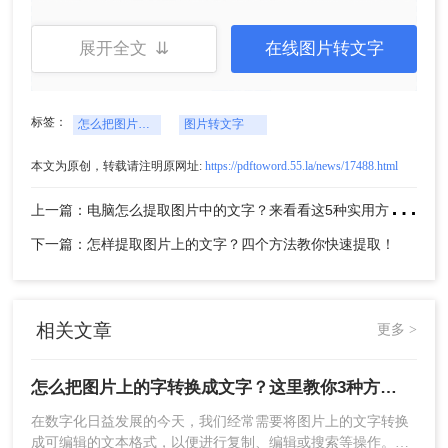
（https://pdftoword.55.la/ocr/）可以看到一个
转换界面。
展开全文 ⇊
在线图片转文字
标签：
怎么把图片上的字转换成文字
图片转文字
2、自定义输出格式设置
本文为原创，转载请注明原网址:
https://pdftoword.55.la/news/17488.html
上
一篇：电脑怎么提取图片中的文字？来看看这5种实用方法详解吧！
3、点击中间的“选择文件”上传要转换的图片。
下一篇：怎样提取图片上的文字？四个方法教你快速提取！
相关文章
更多 >
怎么把图片上的字转换成文字？这里教你3种方法！
在数字化日益发展的今天，我们经常需要将图片上的文字转换
成可编辑的文本格式，以便进行复制、编辑或搜索等操作。无