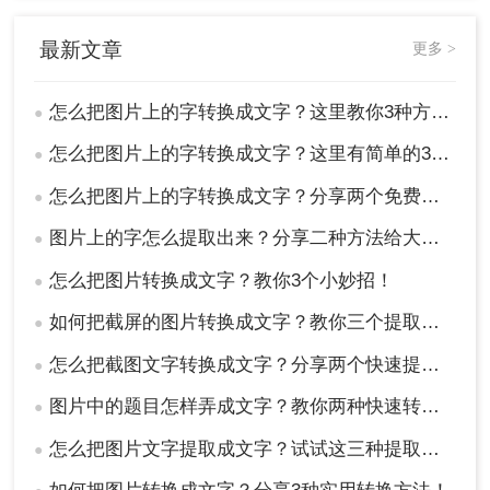
您选择哪种方法，都请确保处理速度和准确性的平
衡，并在实际应用中进行必要的校对和编辑工作。
最新文章
更多 >
这样，您就可以轻松地从图片中提取出所需的文字
信息了。
怎么把图片上的字转换成文字？这里教你3种方法！
●
怎么把图片上的字转换成文字？这里有简单的3种方法！
●
怎么把图片上的字转换成文字？分享两个免费方法！
●
图片上的字怎么提取出来？分享二种方法给大家！
●
怎么把图片转换成文字？教你3个小妙招！
●
如何把截屏的图片转换成文字？教你三个提取文字的方法！
●
怎么把截图文字转换成文字？分享两个快速提取文字方法！
●
图片中的题目怎样弄成文字？教你两种快速转换的方法！
●
怎么把图片文字提取成文字？试试这三种提取方式！
●