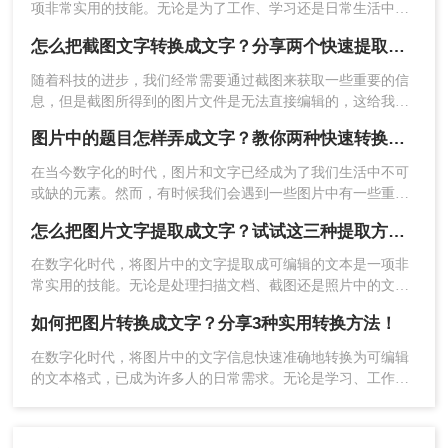
(https://pdftoword.55.la/)下载安装软件。
项非常实用的技能。无论是为了工作、学习还是日常生活中的
信息处理，这一技能都能极大地提高我们的效率。那么如何把
怎么把截图文字转换成文字？分享两个快速提取文字方法！
截屏的图片转换成文字呢？本文将介绍三种将截屏图片转换成
文字的方法。
随着科技的进步，我们经常需要通过截图来获取一些重要的信
息，但是截图所得到的图片文件是无法直接编辑的，这给我们
的工作和生活带来了不小的麻烦。所幸，现在有一些非常方便
图片中的题目怎样弄成文字？教你两种快速转换的方法！
的方法可以将截图中的文字转换成可编辑的文字，让我们能够
更加高效地处理和利用这些信息。那么怎么把截图文字转换成
在当今数字化的时代，图片和文字已经成为了我们生活中不可
文字呢？本文将向大家介绍二种有效的方法，希望能对大家有
或缺的元素。然而，有时候我们会遇到一些图片中有一些重要
所帮助。
信息是以文字形式呈现的，而我们又希望将这些文字提取到电
怎么把图片文字提取成文字？试试这三种提取方式！
2、上传要转换的图片，如果要转换的图片较
子文件或是网络中。今天，我将为大家分享一些方法，教大家
多可以直接添加文件夹从而批量转换，点击转
图片中的题目怎样弄成文字。
在数字化时代，将图片中的文字提取成可编辑的文本是一项非
换之前可按需求设置一些条件，然后再点开始
常实用的技能。无论是处理扫描文档、截图还是照片中的文
转换。
字，都有多种方法可以实现这一目标。那么怎么把图片文字提
如何把图片转换成文字？分享3种实用转换方法！
取成文字呢？本文将介绍三种常用的图片文字提取方法。
在数字化时代，将图片中的文字信息快速准确地转换为可编辑
的文本格式，已成为许多人的日常需求。无论是学习、工作还
是生活，掌握这一技能都能极大地提升效率。那么如何把图片
转换成文字呢？本文将详细介绍三种实现图片转文字的方法。