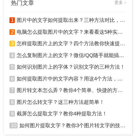
热门文章
更多 >
1
图片中的文字如何提取出来？三种方法对比，一看就懂！
3、转换完成，点击打开即可查看文件。
2
电脑怎么提取图片中的文字？来看看这5种实用方法详解吧！
3
怎样提取图片上的文字？四个方法教你快速提取！
4
怎么复制图片上的文字？微信/QQ随手就能搞，真不用装一堆软件！
5
如何识别图片上的字体？识别文字的三种方法！
6
如何提取图片中的文字内容？用这4个方法，轻松搞定！
7
图片转文本怎么弄？教你4个简单、快捷的方法！
总结
8
图片怎么转文字？这三种方法超简单！
9
截屏怎么提取文字？教你4种提取方法！
以上就是怎么把图片上的字转换成文字的方法介绍
了，从图片中提取文字有多种方法，每种方法都有
10
如何图片提取文字？教你3个图片转文字的技巧，太实用了！
其优缺点。选择最适合您情况的方法是关键。无论