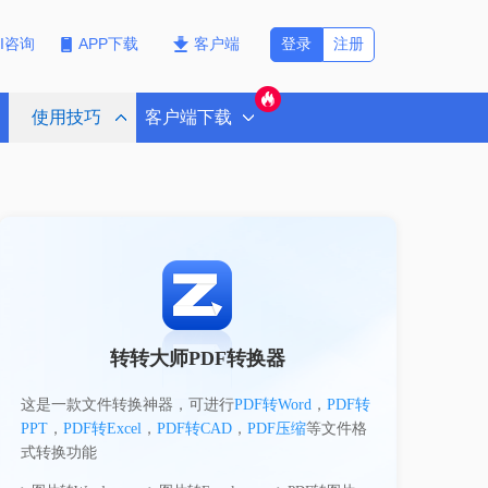
登录
注册
PI咨询
APP下载
客户端
使用技巧
客户端下载
转转大师PDF转换器
这是一款文件转换神器，可进行
PDF转Word
，
PDF转
PPT
，
PDF转Excel
，
PDF转CAD
，
PDF压缩
等文件格
式转换功能