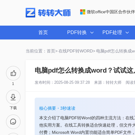
微软office中国区合作伙伴
首页
PDF转换
PDF处理
当前位置：首页>
在线PDF转WORD>
电脑pdf怎么转换成
电脑pdf怎么转换成word？试试
发布时间：2025-08-25 09:37:28
来源：
转转大师
阅读量
1
下载
核心摘要・3秒速读
本文介绍了电脑PDF转Word的四种主流方法：在线工具
他实用方案。在线工具转换适合快速处理，但文件大
付费；Microsoft Word内置功能适合简单PD