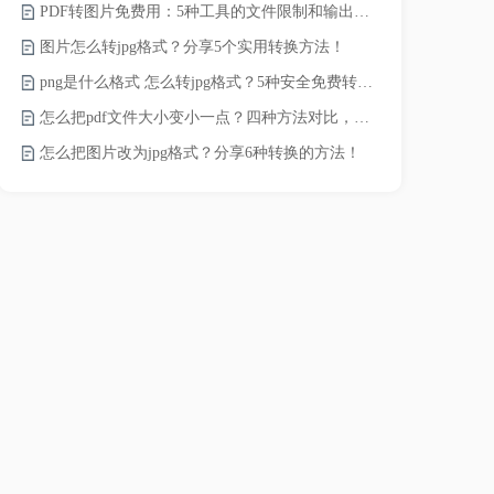
PDF转图片免费用：5种工具的文件限制和输出质量对比！
如何将word
图片怎么转jpg格式？分享5个实用转换方法！
word转换成
png是什么格式 怎么转jpg格式？5种安全免费转换方法全解析！
word如何转
怎么把pdf文件大小变小一点？四种方法对比，一看就懂！
word如何转
怎么把图片改为jpg格式？分享6种转换的方法！
word转pd