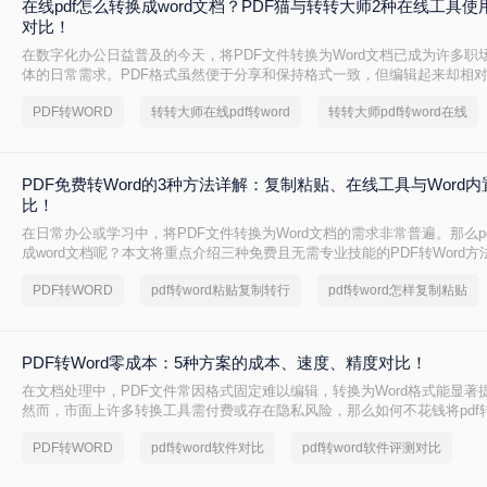
在线pdf怎么转换成word文档？PDF猫与转转大师2种在线工具
对比！
在数字化办公日益普及的今天，将PDF文件转换为Word文档已成为许多职
体的日常需求。PDF格式虽然便于分享和保持格式一致，但编辑起来却相
到一种高效、便捷的在线转换方法显得尤为重要。那么在线pdf怎么转换成w
PDF转WORD
转转大师在线pdf转word
转转大师pdf转word在线
文将介绍两种在线将PDF转换成Word文档的方法。
PDF免费转Word的3种方法详解：复制粘贴、在线工具与Word
比！
在日常办公或学习中，将PDF文件转换为Word文档的需求非常普遍。那么p
成word文档呢？本文将重点介绍三种免费且无需专业技能的PDF转Word
决问题。
PDF转WORD
pdf转word粘贴复制转行
pdf转word怎样复制粘贴
PDF转Word零成本：5种方案的成本、速度、精度对比！
在文档处理中，PDF文件常因格式固定难以编辑，转换为Word格式能显著
然而，市面上许多转换工具需付费或存在隐私风险，那么如何不花钱将pdf转
精选5种完全免费的解决方案。所有方法均基于官方或开源平台，确保零成
PDF转WORD
pdf转word软件对比
pdf转word软件评测对比
数据泄露。无需任何付费，即可实现高质量转换，告别格式错乱与隐私担