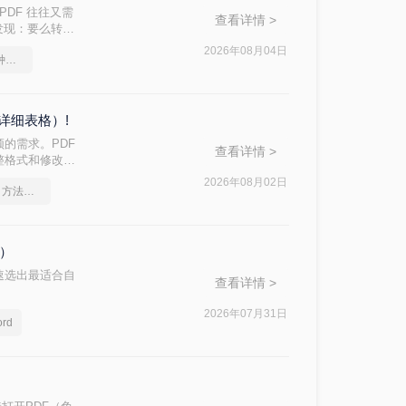
PDF 往往又需
查看详情 >
后发现：要么转换
d 文档？本文从
2026年08月04日
pdf转word几乎完美的三种方式
，帮助您快速选
详细表格）!
的需求。PDF
查看详情 >
整格式和修改内
方法的核心差异：
2026年08月02日
pdf怎么转换成word？方法详细解析
格）
速选出最适合自
查看详情 >
2026年07月31日
rd