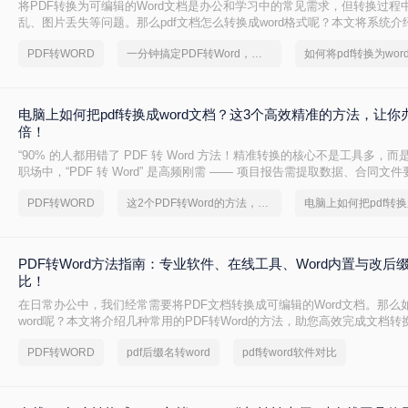
将PDF转换为可编辑的Word文档是办公和学习中的常见需求，但转换过程
乱、图片丢失等问题。那么pdf文档怎么转换成word格式呢？本文将系统
法，助你高效完成转换。
PDF转WORD
一分钟搞定PDF转Word，这2种简单方法，任意选择
电脑上如何把pdf转换成word文档？这3个高效精准的方法，让你
倍！
“90% 的人都用错了 PDF 转 Word 方法！精准转换的核心不是工具多，而
职场中，“PDF 转 Word” 是高频刚需 —— 项目报告需提取数据、合同文
术论文需调整格式，稍有不慎就会出现排版错乱、文字丢失、表格变形等
PDF转WORD
这2个PDF转Word的方法，高效率转换，排版不乱码！
PDF转Word方法指南：专业软件、在线工具、Word内置与改后
比！
在日常办公中，我们经常需要将PDF文档转换成可编辑的Word文档。那么如
word呢？本文将介绍几种常用的PDF转Word的方法，助您高效完成文档转
PDF转WORD
pdf后缀名转word
pdf转word软件对比