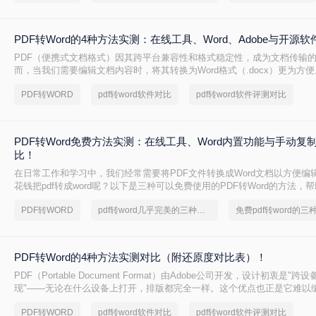
PDF转Word的4种方法实测：在线工具、Word、Adobe与开源
PDF（便携式文档格式）因其跨平台兼容性和格式稳定性，成为文档传输
而，当我们需要编辑文档内容时，将其转换为Word格式（.docx）更为方便
成word怎么转呢？本文将详细介绍几种常用的PDF转Word方法，助您轻松
PDF转WORD
pdf转word软件对比
pdf转word软件评测对比
PDF转Word免费方法实测：在线工具、Word内置功能与手动复
比！
在日常工作和学习中，我们经常需要将PDF文件转换成Word文档以方便编
花钱把pdf转成word呢？以下是三种可以免费使用的PDF转Word的方法，
求选择最适合的方式。
PDF转WORD
pdf转word几乎完美的三种方式
免费pdf转word的三
PDF转Word的4种方法实测对比（附还原度对比表）！
PDF（Portable Document Format）由Adobe公司开发，设计初衷是"
现"——无论在什么设备上打开，排版都完全一样。这个优点也正是它难以
PDF内部用固定坐标记录每个文字、图形的精确位置，而Word是流式排版
PDF转WORD
pdf转word软件对比
pdf转word软件评测对比
流动、自动换行。