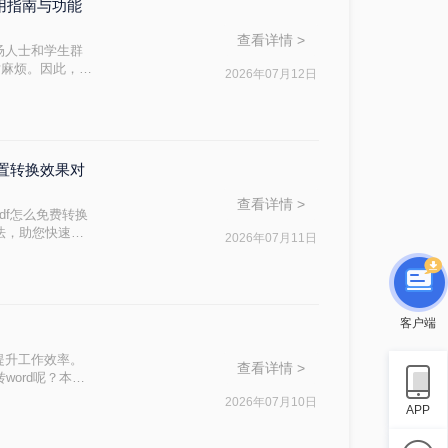
使用指南与功能
查看详情 >
场人士和学生群
对麻烦。因此，找
2026年07月12日
ord文档呢？本
内置转换效果对
查看详情 >
df怎么免费转换
方法，助您快速解
2026年07月11日
客户端
提升工作效率。
查看详情 >
word呢？本文
本、无广告、无
2026年07月10日
APP
忧！