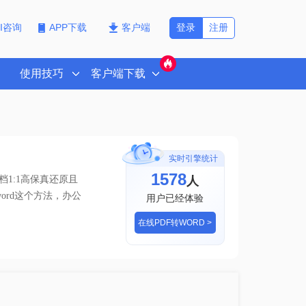
登录
注册
PI咨询
APP下载
客户端
使用技巧
客户端下载
实时引擎统计
1578
人
1:1高保真还原且
word这个方法，办公
用户已经体验
在线PDF转WORD >