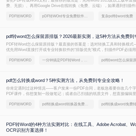
要把PDF转成Word文档，最推荐的做法是：先用Word 2013及以上版本直
费、无损）、再用Google Drive在线转换（免费、云端），如果遇到扫描
后用专业的转转大师pdf转换器兜底。
PDF转WORD
pDF转WOrd专业免费软件下载
复杂pdf转word免费
pdf转word怎么保留原排版？2026最新实测，这5种方法从免费
PDF转Word怎么保留原排版？最直接的答案是：选对转换工具和转换模式—
优先用Word直接打开或专业转换软件的“排版优先”模式，扫描件PDF必须用
的工具才能还原文字与版面。 这是解决排版错乱、表格移位、字体变样等
PDF转WORD
一分钟搞定PDF转Word，这2种简单方法，任意选择
pdf转word怎么保留
则。
pdf怎么转换成word？5种实测方法，从免费到专业全攻略！
你肯定遇到过这种情况——客户发来一份PDF合同，老板急着要你改几个
PDF课件，你想复制一段做笔记；或者自己扫描的纸质文件，想直接编辑
你是办公室文员、学生，还是自由职业者，“pdf怎么转换成word”绝对是高
PDF转WORD
pdf转换成word转换器免费转5页
PDF转Word的4种方法实测对比：在线工具、Adobe Acrobat、W
OCR识别方案选择！