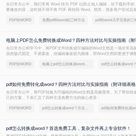
在日常办公中，我们常将 Word 转为 PDF 以防止他人编辑，但下载到手的 
要修改内容，这时就不得不将 PDF 再转回 Word。然而，很多用户尝试
后排版错乱，要么工具捆绑广告，甚至文件受损。那么 PDF 如何改成 Wor
PDF转WORD
免费pdf转word的三种方法
转换质量、操作难度、文件安全、批量能力 四个维度，对比三种主流方法
出最合适的那一种。
电脑上PDF怎么免费转换成Word？四种方法对比与实操指南（附
在日常办公和学习中，将PDF文件转换成可编辑的Word文档是一项非常高频
虽然版式固定、不易篡改，但编辑修改较为困难，而Word文档则更便于调
容。为了帮你快速选出最适合自己的转换方式，下表汇总了四种主流免费
PDF转WORD
电脑上pdf怎么转换成word免费
pdf如何免费转化成word？四种方法对比与实操指南（附详细表
在日常办公中，将PDF转换为可编辑的Word文档是高频需求。为了帮你快
己的方案，下表汇总了四种主流免费方法的核心差异：
PDF转WORD
pdf怎么转换成word？方法详细解析
pdf如何免费转化成wo
pdf怎么转换成word？首选免费工具，复杂文件再上专业软件！