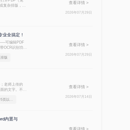
接打开PDF（免
查看详情 >
件或复杂排版，最
2026年07月29日
到专业全搞定！
—可编辑PDF
查看详情 >
带OCR识别功能
问题的核心原
2026年07月29日
原排版
字；老师上传的
查看详情 >
里面的文字。不管
频刚需。
2026年07月14日
pdf转换成word免费转5页以上的
ord内置与
查看详情 >