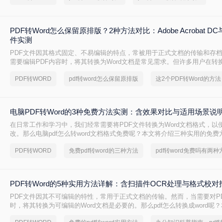
PDF转Word怎么保留原排版？2种方法对比：Adobe Acrobat 
件实测
PDF文件因其格式固定、不易编辑的特点，常被用于正式文档的传输和存
需要编辑PDF内容时，将其转换为Word文档是常见需求。但许多用户在转
乱，影响使用体验。那么pdf转word怎么保留原排版呢？本文将介绍两种
PDF转WORD
pdf转word怎么保留原排版
PDF转Word时尽可能保留原排版。
电脑PDF转Word的3种免费方法实测：含效果对比与适用场景说
在日常工作和学习中，我们经常需要将PDF文件转换为Word文档格式，以
改。那么电脑pdf怎么转word文档格式免费呢？本文将介绍三种实用的免
松实现PDF到Word的转换。
PDF转WORD
免费pdf转word的三种方法
pdf转word免费吗有两种
PDF转Word的5种实用方法详解：含扫描件OCR处理与格式校对
PDF文件因其不可编辑的特性，常用于正式文档的传输。然而，当需要对P
时，将其转换为可编辑的Word文档是必要的。那么pdf怎么转换成word呢
常见且高效的方法，帮助您快速完成转换。