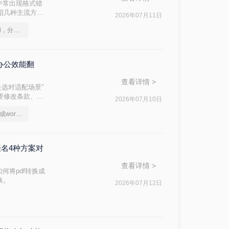
中常出现格式错
介绍几种主流方
2026年07月11日
如何将pdf转换为word，分享一种简单的方法
办公效能翻
查看详情 >
是选对适配场景”
件要修改条款、学
2026年07月10日
问题。
电脑上如何把pdf转换成word文档
缀名4种方案对
查看详情 >
何将pdf转换成
换。
2026年07月12日