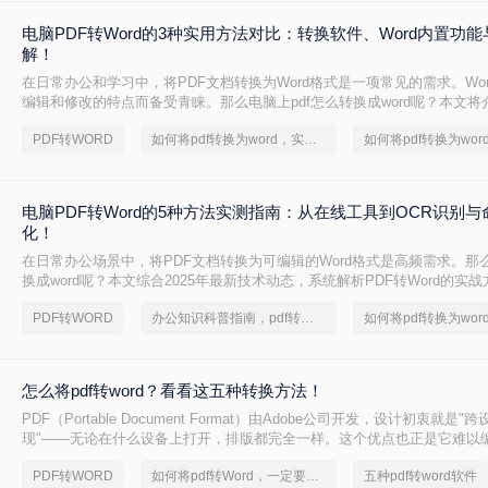
电脑PDF转Word的3种实用方法对比：转换软件、Word内置功
解！
在日常办公和学习中，将PDF文档转换为Word格式是一项常见的需求。Wo
编辑和修改的特点而备受青睐。那么电脑上pdf怎么转换成word呢？本文将
转换成Word的实用方法。
PDF转WORD
如何将pdf转换为word，实用的方法来了
电脑PDF转Word的5种方法实测指南：从在线工具到OCR识别
化！
在日常办公场景中，将PDF文档转换为可编辑的Word格式是高频需求。那么
换成word呢？本文综合2025年最新技术动态，系统解析PDF转Word的实
PDF转WORD
办公知识科普指南，pdf转换Word的操作方法
怎么将pdf转word？看看这五种转换方法！
PDF（Portable Document Format）由Adobe公司开发，设计初衷就是
现"——无论在什么设备上打开，排版都完全一样。这个优点也正是它难以
PDF内部用固定坐标记录每个文字、图形的精确位置，而Word是流式排版
PDF转WORD
如何将pdf转Word，一定要看看
五种pdf转word软件
流动、自动换行。