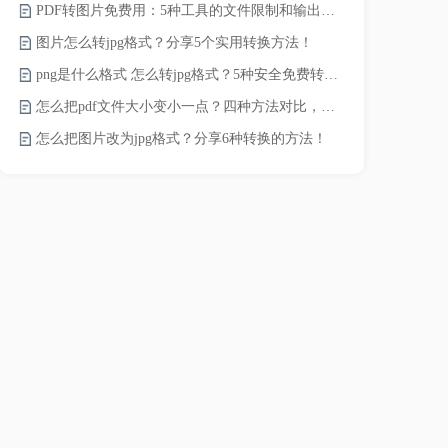
PDF转图片免费用：5种工具的文件限制和输出质量对比！
pdf文件怎
图片怎么转jpg格式？分享5个实用转换方法！
pdf太大了
png是什么格式 怎么转jpg格式？5种安全免费转换方法全解析！
pdf怎么压缩
怎么把pdf文件大小变小一点？四种方法对比，一看就懂！
录的视频太大
怎么把图片改为jpg格式？分享6种转换的方法！