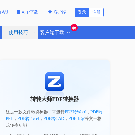
登录
注册
PI咨询
APP下载
客户端
使用技巧
客户端下载
转转大师PDF转换器
这是一款文件转换神器，可进行
PDF转Word
，
PDF转
PPT
，
PDF转Excel
，
PDF转CAD
，
PDF压缩
等文件格
式转换功能