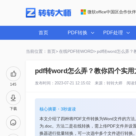
微软office中国区合作伙伴
首页
PDF转换
PDF处理
当前位置：首页>
在线PDF转WORD>
pdf转word怎么弄
pdf转word怎么弄？教你四个实
发布时间：2023-07-21 12:15:02
来源：
转转大师
阅读量
145
下载
核心摘要・3秒速读
本文介绍了四种将PDF文件转换为Word文件的方
为.doc。方法二是在线转换，需上传PDF文件并设
换器进行批量转换，可一次选中多个文件进行转换。方法四