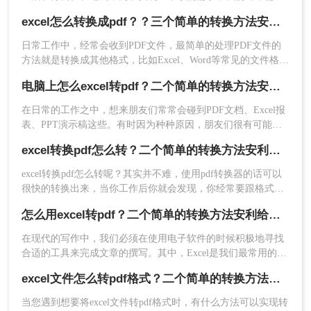
一天甚至更长的时间来实现它，而且我们可能无法达到预期的
excel怎么转换成pdf？？三个简单的转换方法安利给你们！
效果。现在不同了。借助于网络上发达的网络资源，您可以快
速实现，那么excel转怎么换成pdf呢？，下面就教您如何轻松地
日常工作中，经常会收到PDF文件，最简单的处理PDF文件的
将excel表格转pdf格式文件。
方法就是转换成其他格式，比如Excel、Word等常见的文件格
式，以便于大家编辑。但是要想Excel转成PDF有什么好方法
电脑上怎么excel转pdf？二个简单的转换方法安利给你们
吗？
在日常的工作之中，想来朋友们常常会碰到PDF文档、Excel报
表、PPT演示稿这些。有时因为种种原因，朋友们很有可能需
要将一些格式转化为此外一种格式文件，如excel转pdf文件，你
2、点击开始转换即可。
excel转换pdf怎么转？二个简单的转换方法安利给你们
知道电脑上怎么excel转pdf吗？很多人都不知道怎么转换，所以
小编今天就来给大家分享一下转 换方法。
excel转换pdf怎么转呢？其实并不难，使用pdf转换器的话可以
很快的转换出来，当你工作后你就会发现，你经常要跟格式转
换打交道，不了解一点还真不行，那么有什么好用的excel转换
怎么用excel转pdf？二个简单的转换方法安利给你们
pdf文件软件吗？当然是有的，下面就来给大家介绍一下：
在现代的写作中，我们必须在使用电子软件的时候积极地寻找
合适的工具来完成文章的撰写。其中，Excel是我们最常用的软
件之一，它能够帮助我们处理大量的数据，进行各种统计和分
excel文件怎么转pdf格式？二个简单的转换方法安利给你们
析工作。但是，有时候我们需要将Exce表格转化成PDF格式，
这是为了更好地保存数据或者向他人分享数据的一种方式。本
当您遇到想要将excel文件转pdf格式时，有什么方法可以实现转
文将详细介绍怎么用excel转pdf。