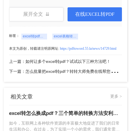
展开全文 ⇊
在线EXCEL转PDF
4、转换完成，点击下载。
方法三：使用第三方软件：
标签：
excel转pdf格式文件
excel表格转pdf格式文件
本文为原创，转载请注明原网址:
https://pdftoword.55.la/news/14729.html
上一篇：如何让多个excel转pdf？试试以下三种方法吧！
下
一篇：怎么批量把excel转pdf？转转大师免费在线帮您批量转换
相关文章
更多 >
1、下载安装转转大师PDF转换器，选择PDF转换-
文件转PDF-excel转PDF，上传excel，客户端支持
excel转怎么换成pdf？三个简单的转换方法安利给你们
批量转换，可批量上传。
如今，互联网上各种软件资源的丰富极大地促进了我们的日常
生活和办公。在过去，为了实现一个小的需求，我们通常需要