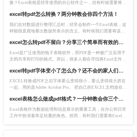
3、转换完成，打开可查看。
换？Excel表格是经常使用的办公软件之一，但有时候需要将
Excel表格转换成PDF文件。PDF文件可用于共享文档，免去了
需要注意的是，无论采用哪种方法进行转换，转换
excel转pdf怎么转换？两分钟教会你四个方法！
在不同程序之间切换的麻烦，也可以在不同设备之间无缝分
的结果通常会根据Excel表格的内容和格式变化而有
享。本文将介绍两种不同的方法来将您的Excel文件转换为PDF
所不同。如果需要保留Excel文件中的所有格式和排
我们在对数据进行整理汇总时，经常会制作一个Excel表格，这
格式。
样能很直观地看出数据所表示的含义。有时候我们需要将该表
版效果，建议在转换前先对Excel文件进行调整和编
格发送给其他人检查，为了保证数据不会被别人随意改动，我
辑，以确保转换后的PDF文件效果最佳。
excel怎么转pdf不留白？分享三个简单而有效的方法！
们可以将Excel表格进行格式转换，将其转换成PDF文件，那你
好了，今天的excel转怎么换成pdf内容就分享到这
们知道excel转pdf怎么转换吗？不会操作的小伙伴快来收藏这篇
Excel是广泛使用的电子表格软件，而PDF是一种被广泛应用于
里了，希望能够帮助到大家，谢谢观看，想要了解
文章学习啦！
文档共享和打印的格式。所以，很多人都在寻找将Excel文件转
更多详情可关注我们的官网哦~
换成PDF文件的方法。然而，许多人都遇到了一个问题，就是
excel转pdf字体变小了怎么办？还不会的家人们快进来看
转换后的PDF文件会出现留白的情况。那么excel怎么转pdf不留
白呢？在本文中，我们将向您介绍三个简单而有效的方法，让
EXCEL转换成PDF之后字体要么变得很小，要么变得很大挤在
您能够快速将Excel文件转换成PDF文件，而且不会出现任何留
一起。用的是Adobe Acrobat Pro。 把自己的EXCEL文档放在别
白。
人电脑上面试了，转换没问题。就自己的电脑转换不了。软件
excel表格怎么做成pdf格式？一分钟教会你三个方法！
卸载重装之后也没用。电脑重启也未有解决，电脑也杀过毒
了。昨天转换也都没问题，今天突然就变成这样子了。EXCEL
Excel表格作为数据处理和信息展示的重要工具，在办公和日常
预览时字体没问题，只是彩色部分变成了黑白。求解决办法。
工作中扮演着举足轻重的角色。然而，有时我们需要将Excel表
格转换为PDF格式，以便更好地分享、打印或存档。PDF格式
能够保持文档的原貌，确保在不同平台和设备上呈现一致的效
果。那么excel表格怎么做成pdf格式呢？本文将介绍三种将