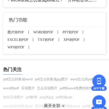
excel表格怎么做成pdf格式？一分钟教会你三个方法！
●
热门功能
图片转PDF
丨
WORD转PDF
丨
PPT转PDF
丨
EXCEL转PDF
丨
TXT转PDF
丨
XPS转PDF
丨
WPS转PDF
丨
热门关注
pdf怎么转换成word
pdf怎么转换成jpg图片
word怎么转pdf
word转pdf
压缩图片
怎么压缩图片
pdf转word免费的软件
如何压缩图片
pdf解密
png转jpg
pdf转换ppt
展开全部 ∨
word如何转换成pdf
图片转换格式
pdf如何转word
pdf格式转换