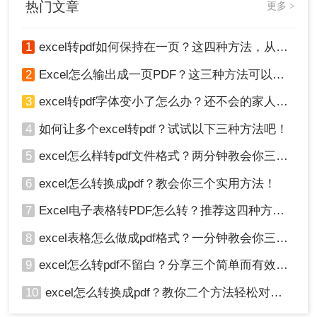
热门文章
更多 >
Excel表格转换为PDF格式的实用方法，帮助您轻松实现这一需
求。
1
excel转pdf如何保持在一页？这四种方法，从此再也不用分页困扰你！
2
Excel怎么输出成一页PDF？这三种方法可以解决！
3
excel转pdf字体变小了怎么办？还不会的家人们快进来看
4
如何让多个excel转pdf？试试以下三种方法吧！
5
excel怎么样转pdf文件格式？两分钟教会你三种方法
6
excel怎么转换成pdf？教会你三个实用方法！
7
Excel电子表格转PDF怎么转？推荐这四种方法给大家！
8
excel表格怎么做成pdf格式？一分钟教会你三个方法！
9
excel怎么转pdf不留白？分享三个简单而有效的方法！
10
excel怎么转换成pdf？教你二个方法轻松对应！