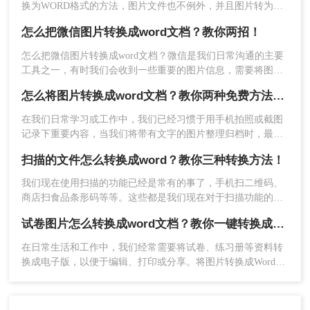
换为WORD格式的方法，图片文件也不例外，并且图片转为的
WORD文件的使用也比较普遍。有时候想将这样的图片文件转
怎么把微信图片转换成word文档？教你两招！
为可编辑的WORD该如何操作呢，下面转转师妹为大家讲解一
下如何将图片转换成word文档。
怎么把微信图片转换成word文档？微信是我们日常沟通的主要
工具之一，有时我们会收到一些重要的图片信息，需要将图片
转换成Word文档进行编辑和分享。在我们的日常工作和学习
怎么将图片转换成word文档？教你两种免费方法转换！
中，我们经常会遇到需要将微信图片转换成Word文档的情况。
然而，微信并没有提供直接将图片转换成Word文档的功能，这
在我们日常学习或工作中，我们已经习惯于用手机拍照或截图
给我们带来了一定的困扰。不过，幸运的是，有二个方法可以
记录下重要内容，当我们将带有文字的图片整理归档时，最先
帮助我们解决这个问题。
想到的会是手动输入，这是最直接的办法，但费时又费力，并
扫描的文件怎么转换成word？教你三种转换方法！
且容易出错，那么怎么将图片转换成word文档呢？下面小编就
来分享两种直接转换的方法，希望能对大家有所帮助。
我们现在使用扫描的功能已经是常有的事了，手机扫二维码、
商店扫食品条形码等等。这些都是我们现在对于扫描功能的应
用，那么我们可以在工作中将文件扫描之后转换成Word文档
试卷图片怎么转换成word文档？教你一键转换成文档格式！
吗？接下来就让我们来给大家介绍扫描的文件怎么转换成word
吧！
在日常生活和工作中，我们经常需要将试卷、练习册等资料转
换成电子版，以便于编辑、打印或分享。将图片转换成Word文
档是一种方便快捷的方法，可以让我们轻松地处理这些资料。
本文将为你介绍试卷图片怎么转换成word文档，让你轻松完成
这项任务。