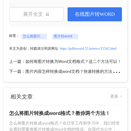
展开全文 ⇊
在线图片转WORD
标签：
怎么将图片转换成word格式
图片转word
本文为原创，转载请注明原网址:
https://pdftoword.55.la/news/15542.html
上一篇：如何将图片转换为Word文档格式？这二个方法可以！
5、转换完成，点击立即下载就可以了。
下
一篇：图片内容怎样转换成word文档？快速转换的方法分享！
方法二：使用Word自带的图片转文字功能
Word自带了将图片转换为文字的功能。
相关文章
更多 >
操作如下：
怎么将图片转换成word格式？教你两个方法！
只需要打开Word文档，插入需要转换的图片，然后右键单击图
怎么将图片转换成word格式？在日常工作和学习中，我们经常
片并选择“图片转文字”，Word就会将图片中的文字自动转换成
会遇到需要将图片转换成Word文档的情况。在现代办公中，我