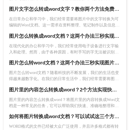
文本。但是，这个方法只适用于文字比较清晰、字体比较规范
们经常会遇到需要将图片转换成Word文档的情况。无论是处理
图片文字怎么转成word文字？教你两个方法免费转换！
工作中的文件，还是整理学习资料，将图片转换成Word文档可
的图片。
以更方便地编辑和修改。这时候，我们需要借助一些工具来进
在日常办公和学习中，我们经常需要将图片中的文字转换为可
行图片识别和文字转换。那么，有哪些方法可以实现这一目标
编辑的Word文档。这一需求在资料整理、笔记制作以及信息提
呢？下面将介绍二种不容错过的方法，一起来看看吧。
取等场景中尤为常见。那么图片文字怎么转成word文字呢？本
图片怎么转换成word文档？这两个办法三秒实现图片转文字
文将介绍几种将图片转文字并弄成Word文档的方法，帮助您轻
松实现这一操作。
在现代化的办公和学习中，我们经常使用电子设备进行文字输
入和处理。然而，由于各种原因，有时手写的字无法被识别出
来，这给我们带来了一定的困扰。那么，当手写识别不出来的
图片怎么转word文档？这两个办法三秒实现图片转文字
字出现时，我们应该采取哪些方法呢？本文将介绍一些图片怎
么转换成word文档方法。
图片怎么转word文档？随着科技的不断发展，我们的生活也变
得越来越数字化。在我们的日常生活中，我们经常需要将图片
转换成Word文档。然而，这种转换可能需要一些特殊的软件。
图片里的内容怎么转换成word？2个方法实现快速转换！
图片里的内容怎么转换成word？将图片里的内容转换成Word文
以上就是本期怎么将图片转换成word格式的方法介绍了~觉得
档是一种常见的任务，它可以帮助我们快速、准确地整理和编
辑图片中的文字信息。下面是几种常用的方法。
还不错的话记得点个赞哦！
如何将图片转换成word文档？可以试试这三个方法！
WORD格式的文件已经被大众广泛使用，并且许多格式都有转