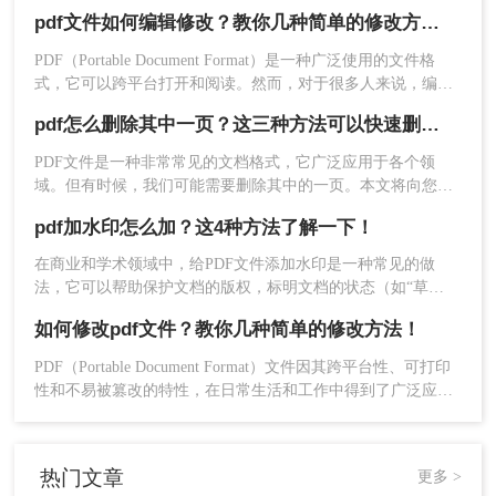
往不知道如何创建PDF文件，当我们需要创建一个PDF文档
如修改文本、添加图片或重新排列页面等，可以考
pdf文件如何编辑修改？教你几种简单的修改方法！
时，我们该如何操作呢？这几种常见的创建PDF文档方法，你
虑使用Adobe Acrobat Pro DC、PDFelement等专业
必须要知道！
PDF（Portable Document Format）是一种广泛使用的文件格
的PDF编辑软件。
式，它可以跨平台打开和阅读。然而，对于很多人来说，编辑
2、在线编辑工具：对于简单的编辑需求，如添加水
和修改PDF文件似乎是一项困难的任务。不过，事实上我们有
印、旋转页面或合并PDF文件，你可以使用在线的
pdf怎么删除其中一页？这三种方法可以快速删除！
许多方法可以帮助我们轻松地进行PDF文件的编辑和修改。本
PDF编辑工具，如Smallpdf、ilovepdf等。这些工具
文将会介绍pdf文件如何编辑修改方法来实现这一目标。
PDF文件是一种非常常见的文档格式，它广泛应用于各个领
通常提供直观的界面和丰富的编辑选项。
域。但有时候，我们可能需要删除其中的一页。本文将向您介
注意事项
绍几种简便而快捷的方法，帮您解决pdf怎么删除其中一页问
pdf加水印怎么加？这4种方法了解一下！
题。
版权问题：在编辑或分享PDF文件时，请确保
在商业和学术领域中，给PDF文件添加水印是一种常见的做
你有权这样做，以避免侵犯他人的版权。
法，它可以帮助保护文档的版权，标明文档的状态（如“草
文件安全：当使用在线服务时，请确保你的文
稿”、“机密”等），或者仅仅是为了增加文档的专业性。那么
件传输和存储过程是安全的，特别是包含敏感
如何修改pdf文件？教你几种简单的修改方法！
pdf加水印怎么加呢？本文将介绍几种添加水印的方法，适合不
信息的文件。
同的用户需求。
PDF（Portable Document Format）文件因其跨平台性、可打印
性和不易被篡改的特性，在日常生活和工作中得到了广泛应
总结
用。然而，与Word、Excel等可编辑文档不同，PDF文件通常被
视为只读文件，其编辑和修改过程相对复杂。本文将详细介绍
通过本文，你应该已经掌握了pdf文件怎么打开的基
如何修改PDF文件，帮助您轻松应对各种编辑需求。
热门文章
更多 >
本方法，并了解了如何进行简单的编辑。无论是使