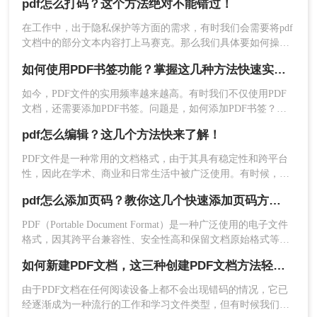
操作如下：
pdf怎么打码？这个方法绝对不能错过！
要打开或编辑PDF文件的情况。本文将详细介绍pdf文件怎么打
1、打开您的网页浏览器。
开，并简要提及一些常用的PDF编辑技巧。
在工作中，出于隐私保护等方面的需求，有时我们会需要将pdf
2、使用浏览器的“文件”或“打开”功能，或者直接拖
文档中的部分文本内容打上马赛克。那么我们具体要如何操
拽PDF文件到浏览器窗口中。
作，才能在不改变pdf文档格式及内容的情况下，给pdf文档加
如何使用PDF书签功能？掌握这几种方法快速实现！
3、浏览器会自动解析并显示PDF文件的内容。您同
上需要的打码呢？下文介绍pdf怎么打码的方法，也许可以帮助
样可以进行基本的阅读和操作。
到你。
如今，PDF文件的实用频率越来越高。有时我们不仅使用PDF
四、在线打开PDF文件
文档，还需要添加PDF书签。问题是，如何添加PDF书签？接
如果你不想安装任何软件，也可以选择在线打开
下来就教大家五步实现PDF书签添加方法。
pdf怎么编辑？这几个方法快来了解！
PDF文件。互联网上有许多免费的在线PDF阅读
器，如Google Drive、PDFescape、Smallpdf等。
PDF文件是一种常用的文档格式，由于其具有稳定性和跨平台
操作如下：
性，因此在学术、商业和日常生活中被广泛使用。有时候，我
1、上传文件：访问你选择的在线服务网站，上传你
们可能需要编辑PDF文件以满足特定的需求。本文将介绍几种
pdf怎么添加页码？教你这几个快速添加页码方法！
常见的pdf怎么编辑方法和相关技巧。
想要打开的PDF文件。
2、查看与操作：上传完成后，你可以直接在网页上
PDF（Portable Document Format）是一种广泛使用的电子文件
格式，因其跨平台兼容性、安全性高和保留文档原始格式等特
查看PDF文件，部分服务还提供简单的编辑功能。
点而备受欢迎。然而，在某些情况下，我们可能需要为PDF文
五、PDF文件的简单编辑
如何新建PDF文档，这三种创建PDF文档方法轻松搞定！
件添加页码，以便更好地管理和阅读。本文将详细介绍pdf怎么
虽然PDF文件主要以保持格式不变为特点，但有时
添加页码。
由于PDF文档在任何阅读设备上都不会出现错码的情况，它已
候我们仍然需要对它进行一些简单的编辑。
经逐渐成为一种流行的工作和学习文件类型，但有时候我们往
1、使用PDF编辑软件：如果你需要更深入的编辑，