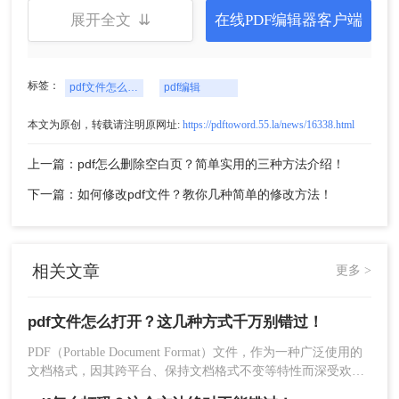
除了专业的PDF阅读器外，许多现代网页浏览器也
展开全文 ⇊
在线PDF编辑器客户端
支持直接打开PDF文件。例如，Google Chrome、
Mozilla Firefox等都内置了PDF阅读功能。
标签：
pdf文件怎么打开
pdf编辑
本文为原创，转载请注明原网址:
https://pdftoword.55.la/news/16338.html
上一篇：pdf怎么删除空白页？简单实用的三种方法介绍！
下一篇：如何修改pdf文件？教你几种简单的修改方法！
相关文章
更多 >
pdf文件怎么打开？这几种方式千万别错过！
PDF（Portable Document Format）文件，作为一种广泛使用的
文档格式，因其跨平台、保持文档格式不变等特性而深受欢
迎。无论你是在工作、学习还是日常生活中，都可能会遇到需