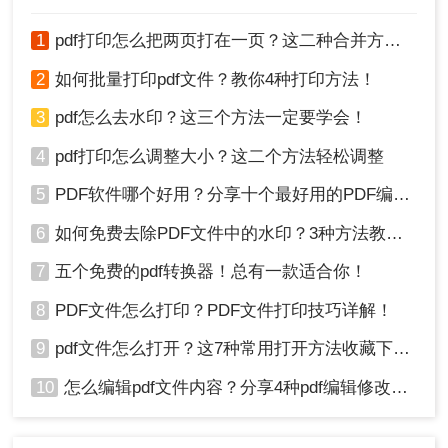
用预装的阅读器、安装专业的软件，还是利用在线
工具，都能轻松满足你的需求。
1
pdf打印怎么把两页打在一页？这二种合并方法了解一下！
2
如何批量打印pdf文件？教你4种打印方法！
3
pdf怎么去水印？这三个方法一定要学会！
4
pdf打印怎么调整大小？这二个方法轻松调整
5
PDF软件哪个好用？分享十个最好用的PDF编辑器！
6
如何免费去除PDF文件中的水印？3种方法教你快速去水印！
7
五个免费的pdf转换器！总有一款适合你！
8
PDF文件怎么打印？PDF文件打印技巧详解！
9
pdf文件怎么打开？这7种常用打开方法收藏下来！
10
怎么编辑pdf文件内容？分享4种pdf编辑修改方法！