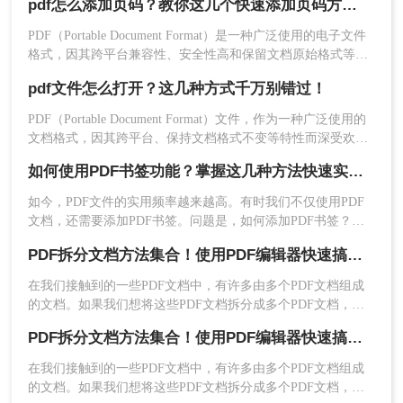
pdf怎么添加页码？教你这几个快速添加页码方法！
常见的pdf怎么编辑方法和相关技巧。
3、最后，需要对PDF编辑修改文字之后的进行本地
最终保存，即可保存修改文字之后的PDF文件，以
PDF（Portable Document Format）是一种广泛使用的电子文件
便于下次使用。
格式，因其跨平台兼容性、安全性高和保留文档原始格式等特
点而备受欢迎。然而，在某些情况下，我们可能需要为PDF文
pdf文件怎么打开？这几种方式千万别错过！
件添加页码，以便更好地管理和阅读。本文将详细介绍pdf怎么
添加页码。
PDF（Portable Document Format）文件，作为一种广泛使用的
文档格式，因其跨平台、保持文档格式不变等特性而深受欢
迎。无论你是在工作、学习还是日常生活中，都可能会遇到需
如何使用PDF书签功能？掌握这几种方法快速实现！
要打开或编辑PDF文件的情况。本文将详细介绍pdf文件怎么打
除了Adobe Acrobat和在线PDF编辑工具之外，还有
开，并简要提及一些常用的PDF编辑技巧。
其他一些PDF编辑软件可以进行PDF的编辑操作。
如今，PDF文件的实用频率越来越高。有时我们不仅使用PDF
文档，还需要添加PDF书签。问题是，如何添加PDF书签？接
例如使用转转大师PDF编辑器、Sumopdf等。这些
下来就教大家五步实现PDF书签添加方法。
软件的使用方法可能会有所不同，但一般来说它们
PDF拆分文档方法集合！使用PDF编辑器快速搞定！
都提供了类似的功能。您可以查阅相关软件的官方
在我们接触到的一些PDF文档中，有许多由多个PDF文档组成
指南以获取更详细的信息。
的文档。如果我们想将这些PDF文档拆分成多个PDF文档，我
总的来说，无论您选择哪种方法进行PDF的编辑操
们应该如何进行PDF拆分操作？下面我们一起来看看转转大师
作，都需要了解相关的步骤和工具的使用方法。同
PDF拆分文档方法集合！使用PDF编辑器快速搞定！
PDF编辑器拆分PDF文档的步骤吧！
时，还需要注意PDF文件的限制和规范，以确保您
在我们接触到的一些PDF文档中，有许多由多个PDF文档组成
的编辑操作能够正确地应用于PDF文件中。希望这
的文档。如果我们想将这些PDF文档拆分成多个PDF文档，我
篇文章能帮助您更好地处理您的PDF文件。