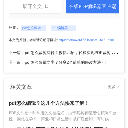
展开全文 ⇊
在线PDF编辑器客户端
标签：
pdf怎么编辑
pdf编辑器
本文为原创，转载请注明原网址:
https://pdftoword.55.la/news/16171.html
上
一篇：pdf怎么裁剪旋转？教你几招，轻松实现PDF裁剪旋转！
2、其次，在默认情况下，您只需双击文本框即可开
始PDF编辑修改文字操作。
下一篇：pdf怎么编辑文字？分享2个简单的修改方法~！
相关文章
更多 >
pdf怎么编辑？这几个方法快来了解！
PDF文件是一种常用的文档格式，由于其具有稳定性和跨平台
性，因此在学术、商业和日常生活中被广泛使用。有时候，我
们可能需要编辑PDF文件以满足特定的需求。本文将介绍几种