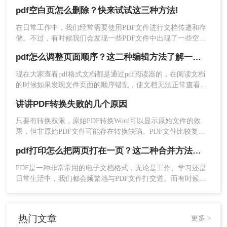
们应该如何进行PDF拆分操作？下面我们一起来看看转转大师
pdf空白页怎么删除？快来试试这三种方法!
PDF编辑器拆分PDF文档的步骤吧！
在日常工作中，我们经常需要使用PDF文件进行文档传递和存
储。不过，有时候我们会发现一些PDF文件中出现了一些空白
页，这些空白页不仅浪费存储空间，还影响了文件的阅读体
pdf怎么调整页面顺序？这二种编辑方法了解一下！
验。那么，pdf空白页怎么删除呢？接下来，我将为您详细介绍
三种方法。
现在大家查看pdf格式文档都是通过pdf阅读器的，在阅读文档
的时候如果发现文件页面的顺序错乱，使文档无法正常查看的
话该怎么办？pdf怎么调整页面顺序呢？下面跟小编一起看看
讲讲PDF转换失败的几个原因
吧。
只要有转换权限，原始PDF转换Word可以显示原始文件的效
果，但非原始PDF文件可能存在转换缺陷。PDF文件比较复
杂，非原生PDF文件转换为word文件在技术领域仍不完善。
pdf打印怎么把两页打在一页？这二种合并方法了解一下！
PDF是一种非常常用的电子文档格式，无论是工作、学习还是
日常生活中，我们都会频繁地与PDF文件打交道。而有时候，
在打印PDF文件的过程中，我们希望能够将两页内容打印在一
页上，以便节省纸张和空间。本文将介绍pdf打印怎么把两页打
在一页的方法来实现这个需求。
热门文章
更多 >