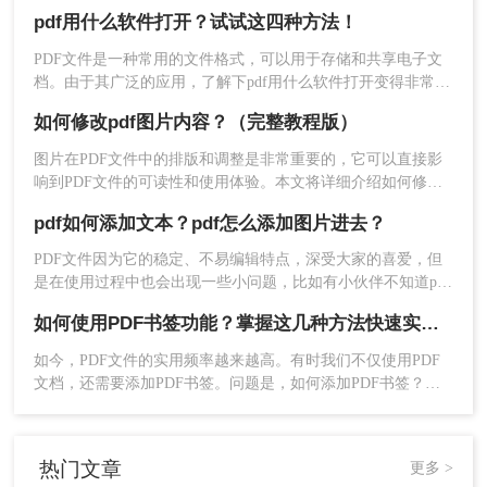
明很难用，但为什么大家都在用PDF格式呢？
pdf用什么软件打开？试试这四种方法！
PDF文件是一种常用的文件格式，可以用于存储和共享电子文
档。由于其广泛的应用，了解下pdf用什么软件打开变得非常重
要。本文将介绍多种打开PDF文件的方法，包括使用PDF阅读
如何修改pdf图片内容？（完整教程版）
器、在线网站、使用Word文档等，并给出相应的操作指南。
图片在PDF文件中的排版和调整是非常重要的，它可以直接影
响到PDF文件的可读性和使用体验。本文将详细介绍如何修改
pdf图片内容？以便让读者更好地使用和阅读PDF文件。
pdf如何添加文本？pdf怎么添加图片进去？
PDF文件因为它的稳定、不易编辑特点，深受大家的喜爱，但
是在使用过程中也会出现一些小问题，比如有小伙伴不知道pdf
如何添加文本。那今天小编就要来教大家应该如何编辑PDF文
如何使用PDF书签功能？掌握这几种方法快速实现！
档，快来看看吧！​
如今，PDF文件的实用频率越来越高。有时我们不仅使用PDF
文档，还需要添加PDF书签。问题是，如何添加PDF书签？接
下来就教大家五步实现PDF书签添加方法。
热门文章
更多 >