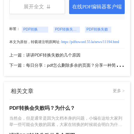
展开全文 ⇊
在线PDF编辑器客户端
标签：
PDF转换
PDF转换失败原因
PDF转换失败
本文为原创，转载请注明原网址:
https://pdftoword.55.la/news/11194.html
上一篇：讲讲PDF转换失败的几个原因
下
一篇：每日分享：pdf怎么删除多余的页面？分享一种简单的删除方法
相关文章
更多 >
PDF转换会失败吗？为什么？
当然会，但是通常是因为文档本身的问题，小编在这给大家列
举一些可能会失败的因素，大家在转换的时候就会明白为什么
有些文档转换不了了。之所以会转换失败，其实也不能怪转换