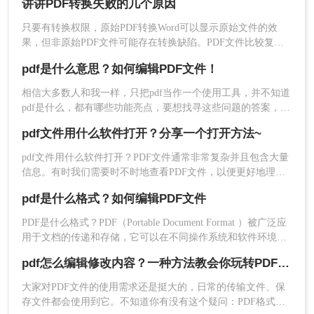
讲讲PDF转换失败的几个原因
器，有些特殊情况是转换器也解决不了的，下面就来详细的讲
讲，看完你就明白了。
只要有转换权限，原始PDF转换Word可以显示原始文件的效
果，但非原始PDF文件可能存在转换缺陷。PDF文件比较复
杂，非原生PDF文件转换为word文件在技术领域仍不完善。
pdf是什么意思？如何编辑PDF文件！
相信大多数人和我一样，只把pdf当作一个使用工具，并不知道
pdf是什么，都有哪些功能亮点，要想找寻这些问题的答案，那
就要先普及一些pdf常识，让你知其然知其所以然。
pdf文件用什么软件打开？分享一个打开方法~
pdf文件用什么软件打开？PDF文件通常非常复杂并且包含大量
信息。​有时我们需要时不时地查看PDF文件，以便更好地理解
和使用其中的信息。在阅读pdf文件时，需要使用专业的文件阅
pdf是什么格式？如何编辑PDF文件
读器来查看pdf文件。那么pdf文件用什么软件打开呢？以下是
一简单使用方法。
PDF是什么格式？PDF（Portable Document Format ）被广泛应
用于文档的传递和存储，它可以在不同操作系统和软件环境下
保持文件的格式一致性。PDF格式最大的特点是文件的可移植
pdf怎么编辑修改内容？一种方法教会你玩转PDF操作~
性和保密性，因此在现代社会中得到了广泛应用。那么，如何
编辑PDF文件呢？下面一起看看吧。
大家对PDF文件的使用需求还是挺大的，日常的传输文件、保
存文件都会使用到它。不知道你有没有这个疑问：PDF格式明