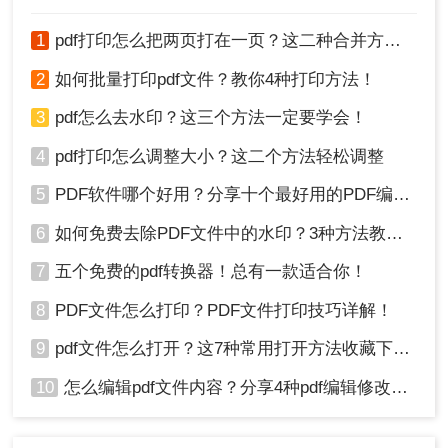
1
pdf打印怎么把两页打在一页？这二种合并方法了解一下！
4、调整水印的透明度、大小和位置，然后点击“确
定”。
2
如何批量打印pdf文件？教你4种打印方法！
3
pdf怎么去水印？这三个方法一定要学会！
4
pdf打印怎么调整大小？这二个方法轻松调整
5
PDF软件哪个好用？分享十个最好用的PDF编辑器！
6
如何免费去除PDF文件中的水印？3种方法教你快速去水印！
7
五个免费的pdf转换器！总有一款适合你！
8
PDF文件怎么打印？PDF文件打印技巧详解！
9
pdf文件怎么打开？这7种常用打开方法收藏下来！
5、保存带有水印的PDF文件。
10
怎么编辑pdf文件内容？分享4种pdf编辑修改方法！