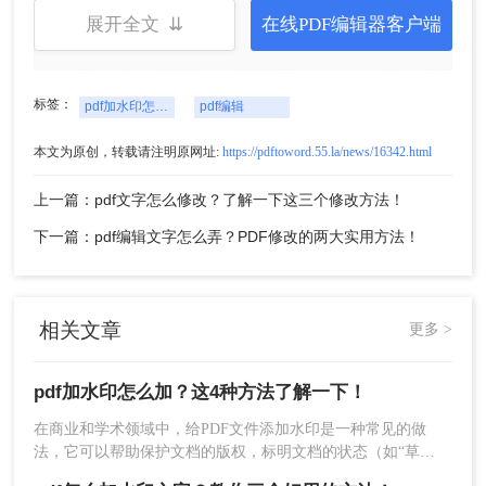
展开全文 ⇊
在线PDF编辑器客户端
标签：
pdf加水印怎么加
pdf编辑
本文为原创，转载请注明原网址:
https://pdftoword.55.la/news/16342.html
上一篇：pdf文字怎么修改？了解一下这三个修改方法！
下一篇：pdf编辑文字怎么弄？PDF修改的两大实用方法！
方法三：使用预览(仅限Mac用户)
如果您使用的是Mac电脑，可以使用预览应用程序
相关文章
更多 >
为PDF文件添加水印。下面以预览添加水印操作为
例。
pdf加水印怎么加？这4种方法了解一下！
操作如下：
1、打开Mac上的预览应用程序，然后打开您想要添
在商业和学术领域中，给PDF文件添加水印是一种常见的做
加水印的PDF文件。
法，它可以帮助保护文档的版权，标明文档的状态（如“草
稿”、“机密”等），或者仅仅是为了增加文档的专业性。那么
2、点击“工具”菜单，选择“注释”工具组中的“文本”。