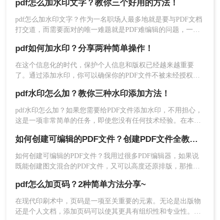
pdf怎么加水印文字？教你三个好用的方法！
pdf加水印怎么加呢？本文将介绍几种添加水印的方法，适合不
3、在PDF文件中输入您想要的水印文本。
同的用户需求。
pdf怎么加水印文字？作为一名职场人最多地就是要与PDF文档
4、调整文本的大小、颜色和位置，使其看起来像水
打交道，而需要面对的唯一难题就是PDF难编辑的问题，一款
印。
好用的PDF编辑器就显得尤为重要，今天我们就来介绍两款非
5、保存带有水印的PDF文件。
pdf如何加水印？分享两种简单操作！
常好用的PDF编辑器！
方法四：使用Adobe Acrobat Pro
在这个信息化的时代，保护个人信息和版权已经越来越重要
了。通过添加水印，你可以确保你的PDF文件不被未经授权的
人复制或滥用在保护PDF文件版权和信息安全的需求下，添加
Adobe Acrobat Pro是一款功能强大的PDF编辑软
pdf水印怎么加？教你三种水印添加方法！
水印是一种有效的手段。​今天教大家两种可以轻松实现pdf如何
件，它提供了多种水印添加选项。下面以Adobe
加水印的方法，一起来学习吧！
Acrobat Pro添加水印操作为例。
pdf水印怎么加？如果您需要给PDF文件添加水印，不用担心，
这是一项非常简单的任务，即使您没有任何技术经验。在本文
操作如下：
中，我们将一步步介绍如何使用不同的方法为您的PDF文件添
1、打开Adobe Acrobat Pro，然后打开您想要添加
如何创建可编辑的PDF文件？创建PDF文件全教程版
加水印。我们将讨论如何使用Adobe Acrobat、转转大师PDF编
水印的PDF文件。
辑器和Microsoft Word来添加水印。让我们开始吧！
如何创建可编辑的PDF文件？我用过很多PDF编辑器，如果说
既能创建图文混合的PDF文件，又可以高度还原排版，那推荐
使用转转大师PDF编辑器，还支持给PDF文件加水印，加密码
pdf怎么加页码？2种简单方法分享~
等高级功能，下面我们一起来了解下吧。
在现代印刷术中，页码是一项至关重要的元素。无论是出版物
还是个人文档，添加页码可以使其更具有组织性和专业性。在