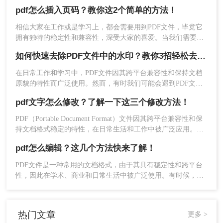
PDF文件中添加页码也是一个常见的需求。本文将提供pdf怎么
pdf怎么插入页码？教你这2个简单的方法！
加页码方法，帮助您在PDF中添加专业的页码。
2、点击“文档”选项卡，选择“水印”下面的“添加”。
相信大家在工作或是学习上，都会需要用到PDF文件，毕竟它
拥有独特的稳定性和兼容性，深受大家的喜爱。当我们需要在
浏览一份较大的PDF文件，如果文件中缺少页码，可能在阅读
如何快速去除PDF文件中的水印？教你3招轻松去除！
方面会有较大的影响。这个时候我们可以直接为PDF文件进行
加页码的设置，这样既能提高文档的整齐性和条理性，又能方
在日常工作和学习中，PDF文件因其跨平台兼容性和保持文档
便大家阅读，那么大家知道pdf怎么插入页码？
3、在弹出的对话框中，输入您想要的水印文本或上
原貌的特性而广泛使用。然而，有时我们可能会遇到PDF文件
传水印图像。
中包含水印的情况，这些水印可能是版权信息、广告或其他标
pdf文字怎么修改？了解一下这三个修改方法！
识，它们不仅影响阅读体验，还可能限制对文档内容的进一步
使用。那么如何快速去除PDF文件中的水印呢？本文将介绍几
PDF（Portable Document Format）文件因其跨平台兼容性和保
种快速去除PDF文件中水印的方法，帮助您轻松应对这一问
持文档格式稳定的特性，在日常生活和工作中被广泛应用。然
题。
而，有时我们需要对PDF文件中的文字进行修改，以满足不同
pdf怎么编辑？这几个方法快来了解！
的需求。那么pdf文字怎么修改呢？本文将详细介绍几种常用的
PDF文字修改方法，帮助读者轻松完成编辑任务。
PDF文件是一种常用的文档格式，由于其具有稳定性和跨平台
性，因此在学术、商业和日常生活中被广泛使用。有时候，我
们可能需要编辑PDF文件以满足特定的需求。本文将介绍几种
常见的pdf怎么编辑方法和相关技巧。
热门文章
更多 >