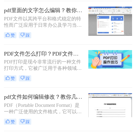
怎么弄呢？这篇文章将为你介绍两种
实用的PDF文字编辑方法。
pdf里面的文字怎么编辑？教你pdf编辑文字的三种方法！
PDF文件以其跨平台和格式稳定的特
性而广泛应用于日常办公及学习当
中。然而，很多用户在使用PDF文件
赞
踩
的时候常常会遇到一个问题：PDF文
件看起来像图片，不像Word文档那样
可以轻易编辑。其实，随着技术的发
PDF文件怎么打印？PDF文件打印技巧详解！
展，现在有不少方法可以实现对PDF
PDF打印是现今非常流行的一种文件
文件中文字的编辑。那么pdf里面的文
打印方式，它被广泛用于各种领域下
字怎么编辑呢？本文将为大家详细介
的文件打印操作，比如教育、商业、
绍三种编辑PDF文字的高效方法。
赞
踩
科技等等。本文将深入探究PDF打印
的方法，含义、优势、应用场景及操
作方法等方面，希望能够对您有所帮
pdf文件如何编辑修改？教你几种简单的修改方法！
助。
PDF（Portable Document Format）是
一种广泛使用的文件格式，它可以跨
平台打开和阅读。然而，对于很多人
赞
踩
来说，编辑和修改PDF文件似乎是一
项困难的任务。不过，事实上我们有