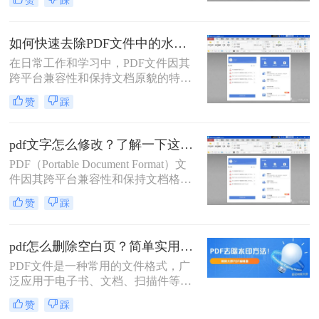
印，影响了文件的阅读和美观。那
么，pdf怎么去水印呢？下面将介绍几
种常见的方法。
如何快速去除PDF文件中的水印？教你3招轻松去除！
在日常工作和学习中，PDF文件因其
跨平台兼容性和保持文档原貌的特性
而广泛使用。然而，有时我们可能会
赞
踩
遇到PDF文件中包含水印的情况，这
些水印可能是版权信息、广告或其他
标识，它们不仅影响阅读体验，还可
pdf文字怎么修改？了解一下这三个修改方法！
能限制对文档内容的进一步使用。那
PDF（Portable Document Format）文
么如何快速去除PDF文件中的水印
件因其跨平台兼容性和保持文档格式
呢？本文将介绍几种快速去除PDF文
稳定的特性，在日常生活和工作中被
件中水印的方法，帮助您轻松应对这
赞
踩
广泛应用。然而，有时我们需要对
一问题。
PDF文件中的文字进行修改，以满足
不同的需求。那么pdf文字怎么修改
pdf怎么删除空白页？简单实用的三种方法介绍！
呢？本文将详细介绍几种常用的PDF
PDF文件是一种常用的文件格式，广
文字修改方法，帮助读者轻松完成编
泛应用于电子书、文档、扫描件等领
辑任务。
域。然而，有时候PDF文件会出现空
赞
踩
白页，这可能会影响文件的阅读和美