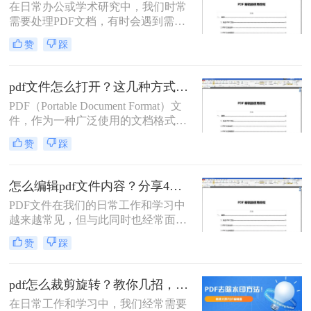
在日常办公或学术研究中，我们时常
么编辑修改内容呢？本文将详细介绍
需要处理PDF文档，有时会遇到需要
几种常用的PDF编辑修改内容的方
删除文档中多余或不相关页面的情
法。
赞
踩
况。无论是去除广告页、删除重复内
容，还是精简报告，掌握pdf怎么删页
的技能都极为重要。本文将详细介绍
pdf文件怎么打开？这几种方式千万别错过！
几种高效删除PDF文档页面的方法，
PDF（Portable Document Format）文
无论你是在使用桌面软件、在线工具
件，作为一种广泛使用的文档格式，
还是移动应用，都能找到适合自己的
因其跨平台、保持文档格式不变等特
解决方案。
赞
踩
性而深受欢迎。无论你是在工作、学
习还是日常生活中，都可能会遇到需
要打开或编辑PDF文件的情况。本文
怎么编辑pdf文件内容？分享4种pdf编辑修改方法！
将详细介绍pdf文件怎么打开，并简要
PDF文件在我们的日常工作和学习中
提及一些常用的PDF编辑技巧。
越来越常见，但与此同时也经常面临
着需要进行编辑的局面。毕竟传统的
赞
踩
PDF编辑器使用起来难度较大，操作
繁琐。不过，不必担心！本文将为您
介绍怎么编辑pdf文件内容方法。
pdf怎么裁剪旋转？教你几招，轻松实现PDF裁剪旋转！
在日常工作和学习中，我们经常需要