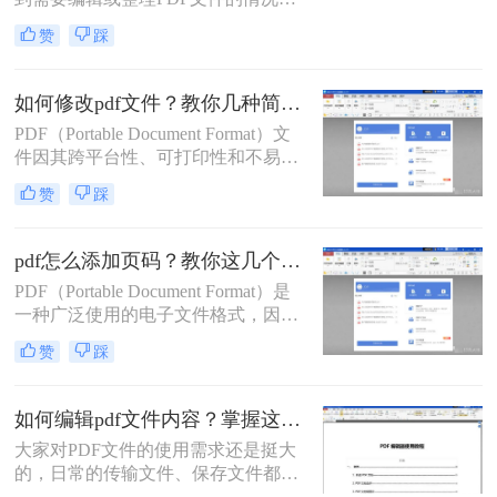
而有时这些PDF文件上可能会带有水
赞
踩
印，影响我们浏览和使用。那么如何
免费去除PDF文件中的水印呢？本文
将介绍三种免费而高效的方法，帮助
如何修改pdf文件？教你几种简单的修改方法！
您去除PDF文件中的水印，让您的工
PDF（Portable Document Format）文
作更加顺利。
件因其跨平台性、可打印性和不易被
篡改的特性，在日常生活和工作中得
赞
踩
到了广泛应用。然而，与Word、
Excel等可编辑文档不同，PDF文件通
常被视为只读文件，其编辑和修改过
pdf怎么添加页码？教你这几个快速添加页码方法！
程相对复杂。本文将详细介绍如何修
PDF（Portable Document Format）是
改PDF文件，帮助您轻松应对各种编
一种广泛使用的电子文件格式，因其
辑需求。
跨平台兼容性、安全性高和保留文档
赞
踩
原始格式等特点而备受欢迎。然而，
在某些情况下，我们可能需要为PDF
文件添加页码，以便更好地管理和阅
如何编辑pdf文件内容？掌握这三个方法，轻松编辑PDF文件！
读。本文将详细介绍pdf怎么添加页
大家对PDF文件的使用需求还是挺大
码。
的，日常的传输文件、保存文件都会
使用到它。很多时候我们在浏览文件