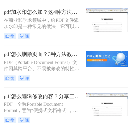
观。那么，pdf怎么删除空白页呢？下
面将介绍几种常见的方法。
pdf加水印怎么加？这4种方法了解一下！
在商业和学术领域中，给PDF文件添
加水印是一种常见的做法，它可以帮
助保护文档的版权，标明文档的状态
赞
踩
（如“草稿”、“机密”等），或者仅仅
是为了增加文档的专业性。那么pdf加
水印怎么加呢？本文将介绍几种添加
pdf怎么删除页面？3种方法教你轻松搞定！
水印的方法，适合不同的用户需求。
PDF（Portable Document Format）文
件因其跨平台、不易被修改的特性，
在文档传输和保存中广泛应用。然
赞
踩
而，在实际使用过程中，我们可能会
遇到需要删除PDF文件中某些页面的
情况。那么pdf怎么删除页面呢？本文
pdf怎么编辑修改内容？分享三个简单的修改方法！
将详细介绍几种删除PDF页面的方
PDF，全称Portable Document
法，以满足不同用户的需求。
Format，意为“便携式文档格式”，由
于其跨平台、不易被篡改的特性，被
赞
踩
广泛应用于各种场合。然而，这也意
味着PDF文件的编辑相比其他格式如