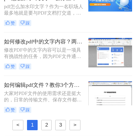
PDF编辑器分享给大家！那么pdf文件
pdf怎么加水印文字？作为一名职场人
怎么修改内容呢，刚需的朋友们一起
最多地就是要与PDF文档打交道，而
看看！！！
需要面对的唯一难题就是PDF难编辑
赞
踩
的问题，一款好用的PDF编辑器就显
得尤为重要，今天我们就来介绍两款
非常好用的PDF编辑器！
如何修改pdf中的文字内容？两种方法帮你修改！
修改PDF中的文字内容可以是一项具
有挑战性的任务，因为PDF文件通常
被设计为只读格式，以保护文件的完
赞
踩
整性和原始格式。然而，有一些方法
可以修改PDF中的文字内容，下面将
介绍如何修改pdf中的文字内容方法。
如何编辑pdf文件？教你3个方法！
大家对PDF文件的使用需求还是挺大
的，日常的传输文件、保存文件都会
使用到它。很多时候我们在浏览文件
赞
踩
时会发现文件中出现一些错误，或者
是不完善的地方，想要修改它却发现
<
1
2
3
>
PDF文件无法编辑。今天教大家两种
可以轻松实现如何编辑pdf文件的方