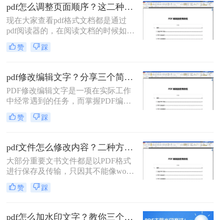
许多方法可以帮助我们轻松地进行
pdf怎么调整页面顺序？这二种编辑方法了解一下！
PDF文件的编辑和修改。本文将会介
现在大家查看pdf格式文档都是通过
绍pdf文件如何编辑修改方法来实现这
pdf阅读器的，在阅读文档的时候如果
一目标。
发现文件页面的顺序错乱，使文档无
赞
踩
法正常查看的话该怎么办？pdf怎么调
整页面顺序呢？下面跟小编一起看看
吧。
pdf修改编辑文字？分享三个简单的修改方法！
PDF修改编辑文字是一项在实际工作
中经常遇到的任务，而掌握PDF编辑
软件的使用方法可以帮助我们更加高
赞
踩
效地完成这项任务。本文将详细介绍
pdf修改编辑文字方法，一起来学习
吧！
pdf文件怎么修改内容？二种方法让你轻松应对！
大部分重要文书文件都是以PDF格式
进行保存及传输，只因其不能像word
等文件容易进行修改，但市面上好用
赞
踩
的，支持修改PDF内容的工具还真不
多！咱花了一天时间，试了20余款
PDF工具，挑出这2款我认为好用到
pdf怎么加水印文字？教你三个好用的方法！