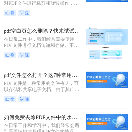
对PDF文件进行裁剪和旋转操作，以
满足不同的展示和编辑需求。那么pdf
赞
踩
怎么裁剪旋转呢？以下将详细介绍几
种常用的PDF裁剪与旋转方法，帮助
您轻松完成这些操作。
pdf空白页怎么删除？快来试试这三种方法!
在日常工作中，我们经常需要使用
PDF文件进行文档传递和存储。不
过，有时候我们会发现一些PDF文件
赞
踩
中出现了一些空白页，这些空白页不
仅浪费存储空间，还影响了文件的阅
读体验。那么，pdf空白页怎么删除
pdf文件怎么打开？这7种常用打开方法收藏下来！
呢？接下来，我将为您详细介绍三种
方法。
PDF文件是一种常用的文件格式，可
以存储和共享电子文档。由于其广泛
的应用，了解如何打开PDF文件变得
赞
踩
非常重要。本文将介绍多种pdf文件怎
么打开的方法，并给出相应的操作指
南。
如何免费去除PDF文件中的水印？3种方法教你快速去水印！
在日常工作和学习中，我们经常会遇
到需要编辑或整理PDF文件的情况，