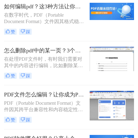
Word文档更为复杂。本文将详细介绍
如何编辑pdf？这3种方法让你轻松应对！
PDF怎么编辑修改内容，帮助读者更
在数字时代，PDF（Portable
好地处理这类文件。
Document Format）文件因其格式稳
定、易于分享和跨平台兼容性而广受
赞
踩
欢迎。然而，与Word或Excel等可编
辑文档不同，PDF文件通常被视为“只
读”格式，这使得直接编辑它们变得
怎么删除pdf中的某一页？3个简单的操作方法！
有些棘手。不过，幸运的是，有多种
在处理PDF文件时，有时我们需要对
方法可以实现PDF文件的编辑。那么
其中的内容进行编辑，比如删除某一
如何编辑pdf呢？本文将详细介绍几种
页或几页，以满足特定的需求或减小
常见的PDF编辑方法，帮助读者轻松
赞
踩
文件大小。尽管PDF文件以其不可编
掌握PDF编辑技巧。
辑性而著称，但现代技术和软件工具
为我们提供了多种删除PDF中某一页
PDF文件怎么编辑？让你成为PDF文件编辑大师的3种方法！
的方法。那么怎么删除pdf中的某一页
PDF（Portable Document Format）文
呢？本文将详细介绍几种常见且实用
件因其跨平台兼容性和内容稳定性，
的方法，帮助您轻松完成这一任务。
在日常生活和工作中扮演着重要角
赞
踩
色。然而，PDF的只读特性常常限制
了用户对其内容的直接编辑。幸运的
是，随着技术的发展，现在有多种方