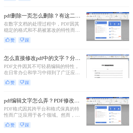
了广泛的应用。然而，有时候我们可
能会遇到PDF文件中有不需要的页
面，需要将其删除。本文将详细介绍
pdf删除一页怎么删除？有这二种方法可以快速删除！
PDF怎么删除其中一页，帮助您轻松
在数字文档的处理过程中，PDF因其
处理这类问题。
稳定的格式和不易被篡改的特性而广
受欢迎。然而，有时候我们需要对
赞
踩
PDF文件进行编辑，比如删除其中不
需要的页面。本文将为您介绍PDF删
除一页怎么删除，帮助您更好地管理
怎么直接修改pdf中的文字？分享四个简单的修改方法~！
PDF文件。
PDF文件因其不可轻易编辑的特性，
在日常办公和学习中得到了广泛应
用。然而，有时我们可能需要直接修
赞
踩
改PDF中的文字内容，而不是将其转
换为其他格式再进行编辑。虽然PDF
格式本身并不支持直接编辑文字，但
pdf编辑文字怎么弄？PDF修改的两大实用方法！
借助一些专业的PDF编辑软件或工
PDF格式因其跨平台和格式保真的特
具，我们仍然可以实现这一目标。那
性而广泛应用于各个领域。然而，许
么怎么直接修改pdf中的文字呢？本文
多用户在需要编辑PDF文件中的文字
将为您介绍几种直接修改PDF中文字
赞
踩
时却感到无从下手。那么pdf编辑文字
的方法。