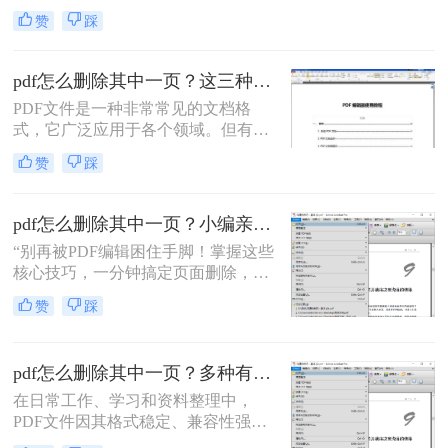
被广泛应用于各种文档传输和存储场
赞
踩
景。然而，PDF文件的编辑和修改却
常常让人感到棘手。那么pdf怎么编辑
修改内容呢？本文将介绍六种编辑和
pdf怎么删除其中一页？这三种方法可以快速删除！
修改PDF内容的方法，帮助你轻松应
PDF文件是一种非常常见的文档格
对PDF文件的编辑需求。
式，它广泛应用于各个领域。但有时
候，我们可能需要删除其中的一页。
赞
踩
本文将向您介绍几种简便而快捷的方
法，帮您解决pdf怎么删除其中一页问
题。
pdf怎么删除其中一页？小编亲测5种实用方法，告别繁琐操作！
“别再被PDF编辑困住手脚！掌握这些
核心技巧，一分钟搞定页面删除，效
率直接翻倍。”作为一名深耕电脑办
赞
踩
公软件测评多年的博主，小编每天都
会收到大量用户反馈：PDF文档处理
太头疼了！尤其是删除其中一页这种
pdf怎么删除其中一页？多种有效方法详解！
看似简单的操作，却常因工具不精
准、步骤繁琐或安全隐忧而浪费时
在日常工作、学习和资料整理中，
间。
PDF文件因其格式稳定、兼容性强而
成为我们最常接触的文件格式之一。