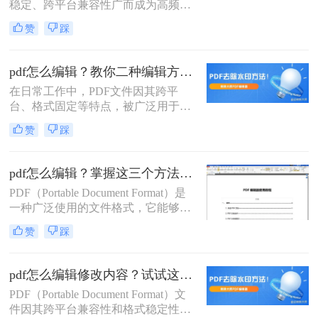
稳定、跨平台兼容性广而成为高频使
用格式。然而，当需要修改文本、图
赞
踩
片或表单时，许多用户陷入“编辑
难”的困境。那么pdf怎么编辑？呢？
本文聚焦常用、有效且安全的PDF编
pdf怎么编辑？教你二种编辑方法！
辑方法，提供详细操作步骤、关键注
在日常工作中，PDF文件因其跨平
意点与优缺点分析。所有方法均经实
台、格式固定等特点，被广泛用于文
测验证，助您高效解决编辑需求，避
件传输和存档。然而，PDF文件的编
免踩坑。
赞
踩
辑却常常让人头疼。那么pdf怎么编辑
呢？本文将介绍两种常用的PDF编辑
方法。
pdf怎么编辑？掌握这三个方法，轻松编辑PDF文件！
PDF（Portable Document Format）是
一种广泛使用的文件格式，它能够保
持文档格式不变，无论在哪种设备上
赞
踩
打开都能呈现出一致的效果。然而，
有时候我们可能需要对PDF文件进行
编辑，比如修改文字、添加注释或签
pdf怎么编辑修改内容？试试这6种编辑方法！
名等。那么pdf怎么编辑呢？本文将详
PDF（Portable Document Format）文
细介绍几种常见的方法来帮助您编辑
件因其跨平台兼容性和格式稳定性，
PDF文件。