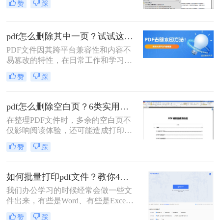
赞
踩
然而，当我们拿到一份冗长的PDF文
档，需要剔除其中无关紧要或错误的
一页时，许多人会感到无从下手。与
pdf怎么删除其中一页？试试这4种方法简单好用！
可自由编辑的Word文档不同，PDF
的“只读”特性使得修改它需要借助特
PDF文件因其跨平台兼容性和内容不
定的工具和方法。
易篡改的特性，在日常工作和学习中
广泛使用。但有时候，我们需要删除
赞
踩
PDF中的某一页，以便节省存储空间
或提高文档的可读性。那么pdf怎么删
除其中一页呢？本文将介绍四种删除
pdf怎么删除空白页？6类实用方法全解析！
PDF页面的方法。
在整理PDF文件时，多余的空白页不
仅影响阅读体验，还可能造成打印浪
费。那么pdf怎么删除空白页呢？本文
赞
踩
将为你梳理4类常用删除方法，助您
轻松解决空白页问题。
如何批量打印pdf文件？教你4种打印方法！
我们办公学习的时候经常会做一些文
件出来，有些是Word、有些是Excel
还有一些七七八八的软件，比如说
赞
踩