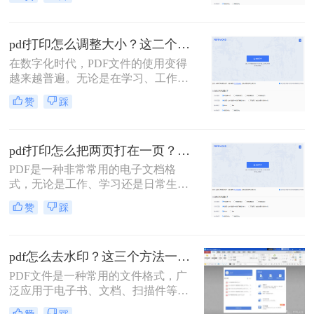
PDF等等。这些文件我们做出来后，
可能会需要打印成纸质文档。而PDF
经常作为电子书和学习资料的载体，
pdf打印怎么调整大小？这二个方法轻松调整
文本信息一般都比较多，一张张打印
实在是太麻烦了。如果能批量打印
在数字化时代，PDF文件的使用变得
PDF文档该多好，今天就给大家带来
越来越普遍。无论是在学习、工作还
如何批量打印pdf文件的方法。
是日常生活中，我们经常会遇到需要
赞
踩
打印PDF文件的情况。然而，有时我
们可能会发现打印出来的PDF文件大
小不合适，导致文字或图片过于模糊
pdf打印怎么把两页打在一页？这二种合并方法了解一下！
或者超出纸张边界。那么，pdf打印怎
么调整大小呢？下面将为您详细介绍
PDF是一种非常常用的电子文档格
一些简单到专业的方法。
式，无论是工作、学习还是日常生活
中，我们都会频繁地与PDF文件打交
赞
踩
道。而有时候，在打印PDF文件的过
程中，我们希望能够将两页内容打印
在一页上，以便节省纸张和空间。本
pdf怎么去水印？这三个方法一定要学会！
文将介绍pdf打印怎么把两页打在一页
的方法来实现这个需求。
PDF文件是一种常用的文件格式，广
泛应用于电子书、文档、扫描件等领
域。然而，有时候PDF文件上会有水
赞
踩