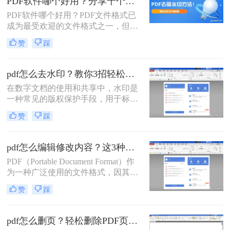
PDF软件哪个好用？分享十个最好用的PDF编辑器！
法可以实现PDF文件的编辑。那么
PDF软件哪个好用？​PDF文件格式已
PDF文件怎么编辑呢？本文将介绍三
成为最受欢迎的文件格式之一，但在
种常见的PDF编辑方法，帮助您轻松
浏览和使用过程中，我们可能会遇到
应对各种编辑需求。
赞
踩
需要编辑和转换文件的情况。所以，
找到一款功能强大而易用的PDF编辑
器，成为我们的需求之一。在这里，
pdf怎么去水印？教你3招轻松去除！
我为大家推荐了十款最好用的PDF编
在数字文档的使用和共享中，水印是
辑器。
一种常见的版权保护手段，用于标明
文档的来源、所有权或状态（如“样
赞
踩
本”、“机密”等）。然而，对于合法拥
有文档使用权的用户来说，水印有时
会成为阅读或打印文档时的障碍。本
pdf怎么编辑修改内容？这3种编辑方法可以尝试！
文将详细介绍pdf怎么去水印，帮助您
PDF（Portable Document Format）作
恢复文档的原始清晰度和专业外观。
为一种广泛使用的文件格式，因其跨
平台性和内容的稳定性而备受青睐。
赞
踩
然而，PDF文件的不可编辑性也常常
给用户带来困扰。幸运的是，随着技
术的发展，现在有多种方法可以对
pdf怎么删页？轻松删除PDF页面用这三招！
PDF文件进行编辑和修改。那么pdf怎