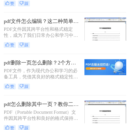
赞
踩
时会发现文件中出现一些错误，或者
是不完善的地方，想要修改它却发现
PDF文件无法编辑。今天教大家两种
pdf文件怎么编辑？这二种简单的方法分享给你！
可以轻松实现如何编辑pdf文件内容的
PDF文件因其跨平台性和格式稳定
方法，一起来学习吧！
性，成为了我们日常办公和学习中不
可或缺的一部分。然而，当需要对
赞
踩
PDF文件进行编辑时，许多人可能会
感到困惑。那么PDF文件怎么编辑
呢？今天，我将为大家介绍两种常见
pdf删除一页怎么删除？2个方法分享给大家！
的PDF文件编辑方法，帮助大家轻松
PDF文件，作为现代办公和学习的必
应对各种编辑需求。
备工具，凭借其良好的格式稳定性和
跨平台性受到了广大用户的喜爱。然
赞
踩
而，在编辑PDF文件时，我们有时会
遇到需要删除其中某一页的情况。本
文将为您详细介绍PDF删除一页怎么
pdf怎么删除其中一页？教你二个快速删除技巧！
删除，帮助您轻松应对这一需求。
PDF（Portable Document Format）文
件因其跨平台性和良好的格式保持能
力，在办公、学习和日常生活中得到
赞
踩