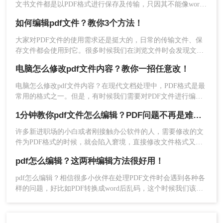
文字进行识别。
文书文件都是以PDF格式进行保存及传输，只因其不能像word
3、编辑识别后的文本：识别完成后，您可以在
等文件容易进行修改，但市面上好用的，支持修改PDF内容的
如何编辑pdf文件？教你3个方法！
OCR软件中对识别出的文本进行编辑和修改。与普
工具还真不多！跟小编一起看看下面这一款吧。
通的PDF编辑器类似，您可以修改字体、字号、颜
大家对PDF文件的使用需求还是挺大的，日常的传输文件、保
色等属性，也可以添加、删除或移动文本。
存文件都会使用到它。很多时候我们在浏览文件时会发现文件
4、保存修改后的文件：完成编辑后，将修改后的
中出现一些错误，或者是不完善的地方，想要修改它却发现
电脑怎么修改pdf文件内容？教你一招任意改！
PDF文件无法编辑。今天教大家两种可以轻松实现如何编辑pdf
PDF文件保存到指定位置。
文件的方法，一起来学习吧！
请注意：由于OCR技术的识别准确率并不是100%，
电脑怎么修改pdf文件内容？在现代文档处理中，PDF格式是最
因此可能需要对识别出的文本进行人工校对和修
常用的格式之一。但是，有时候我们需要对PDF文件进行编
辑，尤其是修改或编辑其中的文本。在这篇文章中，我们将讨
正。
1分钟教你pdf文件怎么编辑？PDF问题不再是难事！
论一些方法来修改和编辑PDF文件中的文本。
四、注意事项
许多新进职场的小白或者刚接触办公软件的人，需要修改的文
件为PDF格式的时候，就会陷入窘境，直接修改文件格式又有
可能会让文件内容混乱。
文件格式兼容性：在修改PDF文件时，请确保
pdf怎么编辑？这两种编辑方法很好用！
所选的编辑工具或软件支持您正在使用的PDF
pdf怎么编辑？相信很多小伙伴在处理PDF文件时会遇到各种各
文件版本和格式。
样的问题，好比如PDF转换成word后乱码，这个时候我们该如
文件安全性：在处理敏感或重要的PDF文件
何解决呢？我们也会在网上找到一些方法和教程，但有些并不
时，请确保您的计算机和网络环境安全。避免
能完全解决问题，所以现在教你二种能真正解决问题的pdf编辑
在不可信的网站或软件上上传或处理这些文
器。一起来看看吧。