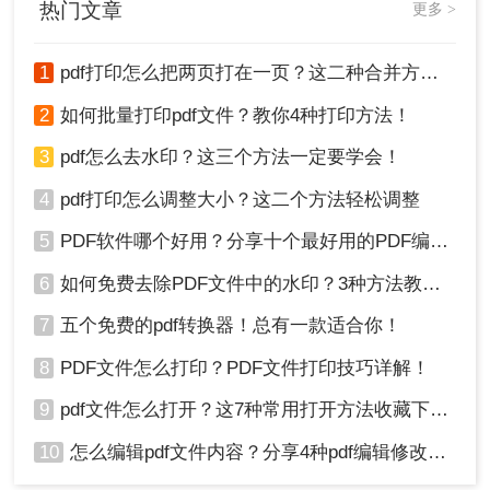
热门文章
件。
更多 >
文件大小限制：一些在线PDF编辑工具可能对
上传的文件大小有限制。如果您的PDF文件较
1
pdf打印怎么把两页打在一页？这二种合并方法了解一下！
大，请选择支持大文件编辑的在线工具或专业
的PDF编辑器。
2
如何批量打印pdf文件？教你4种打印方法！
3
pdf怎么去水印？这三个方法一定要学会！
总结
4
pdf打印怎么调整大小？这二个方法轻松调整
以上就是如何修改pdf文件的方法介绍了，修改PDF
5
PDF软件哪个好用？分享十个最好用的PDF编辑器！
文件的方法有多种，您可以根据自己的需求和实际
情况选择合适的方法进行编辑和修改。无论是使用
6
如何免费去除PDF文件中的水印？3种方法教你快速去水印！
PDF编辑器、在线PDF编辑工具还是OCR技术，都
需要注意文件格式兼容性、文件安全性和文件大小
7
五个免费的pdf转换器！总有一款适合你！
限制等问题。
8
PDF文件怎么打印？PDF文件打印技巧详解！
9
pdf文件怎么打开？这7种常用打开方法收藏下来！
10
怎么编辑pdf文件内容？分享4种pdf编辑修改方法！