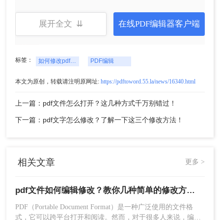
展开全文 ⇊
在线PDF编辑器客户端
标签：
如何修改pdf文件
PDF编辑
本文为原创，转载请注明原网址:
https://pdftoword.55.la/news/16340.html
上一篇：pdf文件怎么打开？这几种方式千万别错过！
二、使用在线工具
下一篇：pdf文字怎么修改？了解一下这三个修改方法！
如果您不想安装额外的软件，可以使用在线工具来
修改PDF文件。这些工具通常基于网页端，不需要
相关文章
下载和安装任何软件，操作简单快捷。
更多 >
操作如下：
1、在互联网上搜索“在线PDF编辑工具”，并找到一
pdf文件如何编辑修改？教你几种简单的修改方法！
个可靠的网站。
PDF（Portable Document Format）是一种广泛使用的文件格
2、点击“上传文件”按钮，选择要修改的PDF文件并
式，它可以跨平台打开和阅读。然而，对于很多人来说，编辑