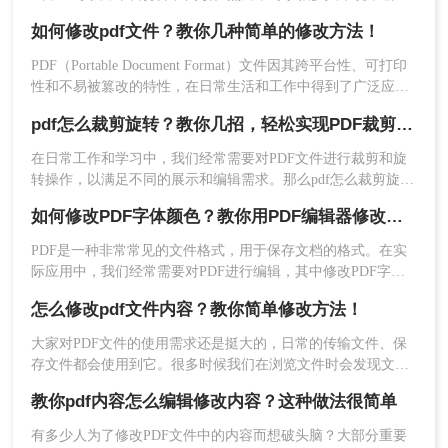
上传。
和修改PDF文件似乎是一项困难的任务。不过，事实上我们有
3、在线工具会自动解析并显示PDF文件的内容。您
如何修改pdf文件？教你几种简单的修改方法！
许多方法可以帮助我们轻松地进行PDF文件的编辑和修改。本
可以选择要修改的页面和内容，并进行编辑、修改
文将会介绍pdf文件如何编辑修改方法来实现这一目标。
PDF（Portable Document Format）文件因其跨平台性、可打印
或添加注释。
性和不易被篡改的特性，在日常生活和工作中得到了广泛应
4、保存修改后的PDF文件。
用。然而，与Word、Excel等可编辑文档不同，PDF文件通常被
pdf怎么裁剪旋转？教你几招，轻松实现PDF裁剪旋转！
视为只读文件，其编辑和修改过程相对复杂。本文将详细介绍
三、使用OCR技术编辑扫描版PDF
如何修改PDF文件，帮助您轻松应对各种编辑需求。
在日常工作和学习中，我们经常需要对PDF文件进行裁剪和旋
转操作，以满足不同的展示和编辑需求。那么pdf怎么裁剪旋转
如果您需要编辑的PDF文件是扫描版的，即只有图
呢？以下将详细介绍几种常用的PDF裁剪与旋转方法，帮助您
片没有文本，那么可以使用OCR（Optical
如何修改PDF字体颜色？教你用PDF编辑器修改字体颜色！
轻松完成这些操作。
Character Recognition）技术将图片中的文字转换
PDF是一种非常常见的文件格式，用于保存文档的格式。在实
成可编辑的文本。
际应用中，我们经常需要对PDF进行编辑，其中修改PDF字体
操作如下：
颜色是一种常见的需求，本文将介绍如何使用PDF编辑器来修
1、选择OCR软件：市面上有许多OCR软件可供选
怎么修改pdf文件内容？教你简单修改方法！
改PDF文件中的字体颜色。
择，如Adobe Acrobat、ABBYY FineReader等。这
大家对PDF文件的使用需求还是挺大的，日常的传输文件、保
些软件通常都具备将图片中的文字转换成可编辑文
存文件都会使用到它。很多时候我们在浏览文件时会发现文件
本的功能。
中出现一些错误，或者是不完善的地方，想要修改它却发现
2、打开并识别PDF文件：使用OCR软件打开扫描版
教你pdf内容怎么编辑修改内容？这种做法很简单
PDF文件无法编辑。
的PDF文件，并选择“识别”或“OCR”功能对图片中的
有多少人为了修改PDF文件中的内容而想破头脑？大部分重要