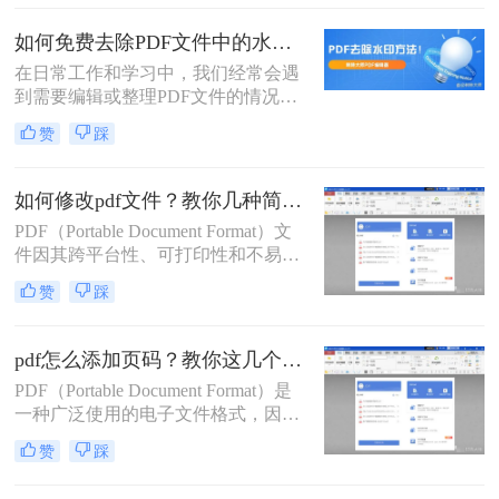
么打开的方法，并给出相应的操作指
南。
如何免费去除PDF文件中的水印？3种方法教你快速去水印！
在日常工作和学习中，我们经常会遇
到需要编辑或整理PDF文件的情况，
而有时这些PDF文件上可能会带有水
赞
踩
印，影响我们浏览和使用。那么如何
免费去除PDF文件中的水印呢？本文
将介绍三种免费而高效的方法，帮助
如何修改pdf文件？教你几种简单的修改方法！
您去除PDF文件中的水印，让您的工
PDF（Portable Document Format）文
作更加顺利。
件因其跨平台性、可打印性和不易被
篡改的特性，在日常生活和工作中得
赞
踩
到了广泛应用。然而，与Word、
Excel等可编辑文档不同，PDF文件通
常被视为只读文件，其编辑和修改过
pdf怎么添加页码？教你这几个快速添加页码方法！
程相对复杂。本文将详细介绍如何修
PDF（Portable Document Format）是
改PDF文件，帮助您轻松应对各种编
一种广泛使用的电子文件格式，因其
辑需求。
跨平台兼容性、安全性高和保留文档
赞
踩
原始格式等特点而备受欢迎。然而，
在某些情况下，我们可能需要为PDF