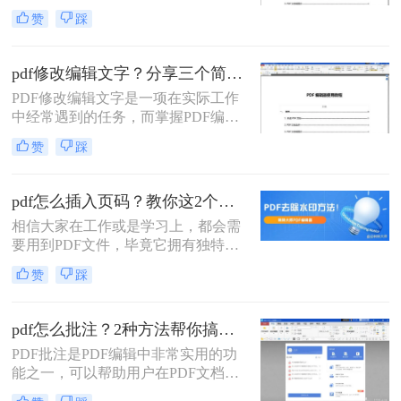
发现文件页面的顺序错乱，使文档无
赞
踩
法正常查看的话该怎么办？pdf怎么调
整页面顺序呢？下面跟小编一起看看
吧。
pdf修改编辑文字？分享三个简单的修改方法！
PDF修改编辑文字是一项在实际工作
中经常遇到的任务，而掌握PDF编辑
软件的使用方法可以帮助我们更加高
赞
踩
效地完成这项任务。本文将详细介绍
pdf修改编辑文字方法，一起来学习
吧！
pdf怎么插入页码？教你这2个简单的方法！
相信大家在工作或是学习上，都会需
要用到PDF文件，毕竟它拥有独特的
稳定性和兼容性，深受大家的喜爱。
赞
踩
当我们需要在浏览一份较大的PDF文
件，如果文件中缺少页码，可能在阅
读方面会有较大的影响。这个时候我
pdf怎么批注？2种方法帮你搞定！
们可以直接为PDF文件进行加页码的
PDF批注是PDF编辑中非常实用的功
设置，这样既能提高文档的整齐性和
能之一，可以帮助用户在PDF文档中
条理性，又能方便大家阅读，那么大
添加注释、高亮、下划线等标注，方
家知道pdf怎么插入页码？