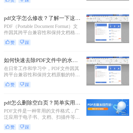
印，影响了文件的阅读和美观。那
么，pdf怎么去水印呢？下面将介绍几
种常见的方法。
pdf文字怎么修改？了解一下这三个修改方法！
PDF（Portable Document Format）文
件因其跨平台兼容性和保持文档格式
稳定的特性，在日常生活和工作中被
赞
踩
广泛应用。然而，有时我们需要对
PDF文件中的文字进行修改，以满足
不同的需求。那么pdf文字怎么修改
如何快速去除PDF文件中的水印？教你3招轻松去除！
呢？本文将详细介绍几种常用的PDF
在日常工作和学习中，PDF文件因其
文字修改方法，帮助读者轻松完成编
跨平台兼容性和保持文档原貌的特性
辑任务。
而广泛使用。然而，有时我们可能会
赞
踩
遇到PDF文件中包含水印的情况，这
些水印可能是版权信息、广告或其他
标识，它们不仅影响阅读体验，还可
pdf怎么删除空白页？简单实用的三种方法介绍！
能限制对文档内容的进一步使用。那
PDF文件是一种常用的文件格式，广
么如何快速去除PDF文件中的水印
泛应用于电子书、文档、扫描件等领
呢？本文将介绍几种快速去除PDF文
域。然而，有时候PDF文件会出现空
件中水印的方法，帮助您轻松应对这
赞
踩
白页，这可能会影响文件的阅读和美
一问题。