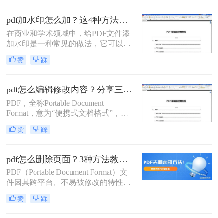
观。那么，pdf怎么删除空白页呢？下
面将介绍几种常见的方法。
pdf加水印怎么加？这4种方法了解一下！
在商业和学术领域中，给PDF文件添
加水印是一种常见的做法，它可以帮
助保护文档的版权，标明文档的状态
赞
踩
（如“草稿”、“机密”等），或者仅仅
是为了增加文档的专业性。那么pdf加
水印怎么加呢？本文将介绍几种添加
pdf怎么编辑修改内容？分享三个简单的修改方法！
水印的方法，适合不同的用户需求。
PDF，全称Portable Document
Format，意为“便携式文档格式”，由
于其跨平台、不易被篡改的特性，被
赞
踩
广泛应用于各种场合。然而，这也意
味着PDF文件的编辑相比其他格式如
Word文档更为复杂。本文将详细介绍
pdf怎么删除页面？3种方法教你轻松搞定！
PDF怎么编辑修改内容，帮助读者更
PDF（Portable Document Format）文
好地处理这类文件。
件因其跨平台、不易被修改的特性，
在文档传输和保存中广泛应用。然
赞
踩
而，在实际使用过程中，我们可能会
遇到需要删除PDF文件中某些页面的