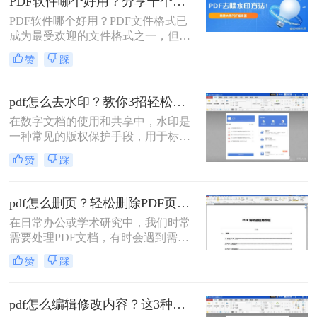
PDF软件哪个好用？分享十个最好用的PDF编辑器！
法可以实现PDF文件的编辑。那么
PDF软件哪个好用？​PDF文件格式已
PDF文件怎么编辑呢？本文将介绍三
成为最受欢迎的文件格式之一，但在
种常见的PDF编辑方法，帮助您轻松
浏览和使用过程中，我们可能会遇到
应对各种编辑需求。
赞
踩
需要编辑和转换文件的情况。所以，
找到一款功能强大而易用的PDF编辑
器，成为我们的需求之一。在这里，
pdf怎么去水印？教你3招轻松去除！
我为大家推荐了十款最好用的PDF编
在数字文档的使用和共享中，水印是
辑器。
一种常见的版权保护手段，用于标明
文档的来源、所有权或状态（如“样
赞
踩
本”、“机密”等）。然而，对于合法拥
有文档使用权的用户来说，水印有时
会成为阅读或打印文档时的障碍。本
pdf怎么删页？轻松删除PDF页面用这三招！
文将详细介绍pdf怎么去水印，帮助您
在日常办公或学术研究中，我们时常
恢复文档的原始清晰度和专业外观。
需要处理PDF文档，有时会遇到需要
删除文档中多余或不相关页面的情
赞
踩
况。无论是去除广告页、删除重复内
容，还是精简报告，掌握pdf怎么删页
的技能都极为重要。本文将详细介绍
pdf怎么编辑修改内容？这3种编辑方法可以尝试！
几种高效删除PDF文档页面的方法，