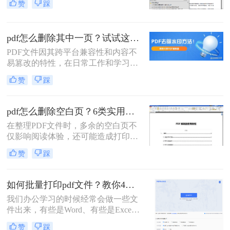
赞
踩
然而，当我们拿到一份冗长的PDF文
档，需要剔除其中无关紧要或错误的
一页时，许多人会感到无从下手。与
pdf怎么删除其中一页？试试这4种方法简单好用！
可自由编辑的Word文档不同，PDF
的“只读”特性使得修改它需要借助特
PDF文件因其跨平台兼容性和内容不
定的工具和方法。
易篡改的特性，在日常工作和学习中
广泛使用。但有时候，我们需要删除
赞
踩
PDF中的某一页，以便节省存储空间
或提高文档的可读性。那么pdf怎么删
除其中一页呢？本文将介绍四种删除
pdf怎么删除空白页？6类实用方法全解析！
PDF页面的方法。
在整理PDF文件时，多余的空白页不
仅影响阅读体验，还可能造成打印浪
费。那么pdf怎么删除空白页呢？本文
赞
踩
将为你梳理4类常用删除方法，助您
轻松解决空白页问题。
如何批量打印pdf文件？教你4种打印方法！
我们办公学习的时候经常会做一些文
件出来，有些是Word、有些是Excel
还有一些七七八八的软件，比如说
赞
踩