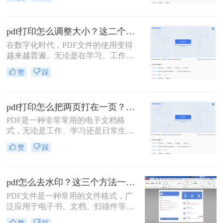
PDF等等。这些文件我们做出来后，
可能会需要打印成纸质文档。而PDF
经常作为电子书和学习资料的载体，
pdf打印怎么调整大小？这二个方法轻松调整
文本信息一般都比较多，一张张打印
实在是太麻烦了。如果能批量打印
在数字化时代，PDF文件的使用变得
PDF文档该多好，今天就给大家带来
越来越普遍。无论是在学习、工作还
如何批量打印pdf文件的方法。
是日常生活中，我们经常会遇到需要
赞
踩
打印PDF文件的情况。然而，有时我
们可能会发现打印出来的PDF文件大
小不合适，导致文字或图片过于模糊
pdf打印怎么把两页打在一页？这二种合并方法了解一下！
或者超出纸张边界。那么，pdf打印怎
么调整大小呢？下面将为您详细介绍
PDF是一种非常常用的电子文档格
一些简单到专业的方法。
式，无论是工作、学习还是日常生活
中，我们都会频繁地与PDF文件打交
赞
踩
道。而有时候，在打印PDF文件的过
程中，我们希望能够将两页内容打印
在一页上，以便节省纸张和空间。本
pdf怎么去水印？这三个方法一定要学会！
文将介绍pdf打印怎么把两页打在一页
的方法来实现这个需求。
PDF文件是一种常用的文件格式，广
泛应用于电子书、文档、扫描件等领
域。然而，有时候PDF文件上会有水
赞
踩