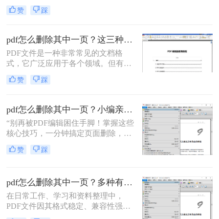
被广泛应用于各种文档传输和存储场
赞
踩
景。然而，PDF文件的编辑和修改却
常常让人感到棘手。那么pdf怎么编辑
修改内容呢？本文将介绍六种编辑和
pdf怎么删除其中一页？这三种方法可以快速删除！
修改PDF内容的方法，帮助你轻松应
PDF文件是一种非常常见的文档格
对PDF文件的编辑需求。
式，它广泛应用于各个领域。但有时
候，我们可能需要删除其中的一页。
赞
踩
本文将向您介绍几种简便而快捷的方
法，帮您解决pdf怎么删除其中一页问
题。
pdf怎么删除其中一页？小编亲测5种实用方法，告别繁琐操作！
“别再被PDF编辑困住手脚！掌握这些
核心技巧，一分钟搞定页面删除，效
率直接翻倍。”作为一名深耕电脑办
赞
踩
公软件测评多年的博主，小编每天都
会收到大量用户反馈：PDF文档处理
太头疼了！尤其是删除其中一页这种
pdf怎么删除其中一页？多种有效方法详解！
看似简单的操作，却常因工具不精
准、步骤繁琐或安全隐忧而浪费时
在日常工作、学习和资料整理中，
间。
PDF文件因其格式稳定、兼容性强而
成为我们最常接触的文件格式之一。