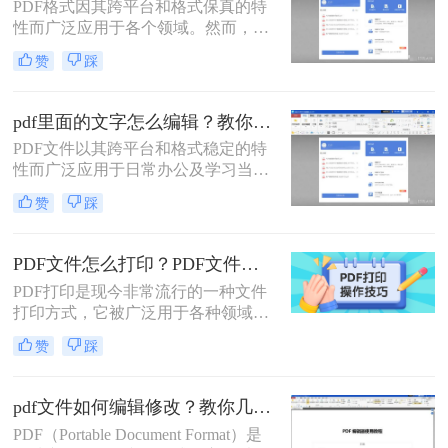
PDF格式因其跨平台和格式保真的特
具，我们仍然可以实现这一目标。那
性而广泛应用于各个领域。然而，许
么怎么直接修改pdf中的文字呢？本文
多用户在需要编辑PDF文件中的文字
将为您介绍几种直接修改PDF中文字
赞
踩
时却感到无从下手。那么pdf编辑文字
的方法。
怎么弄呢？这篇文章将为你介绍两种
实用的PDF文字编辑方法。
pdf里面的文字怎么编辑？教你pdf编辑文字的三种方法！
PDF文件以其跨平台和格式稳定的特
性而广泛应用于日常办公及学习当
中。然而，很多用户在使用PDF文件
赞
踩
的时候常常会遇到一个问题：PDF文
件看起来像图片，不像Word文档那样
可以轻易编辑。其实，随着技术的发
PDF文件怎么打印？PDF文件打印技巧详解！
展，现在有不少方法可以实现对PDF
PDF打印是现今非常流行的一种文件
文件中文字的编辑。那么pdf里面的文
打印方式，它被广泛用于各种领域下
字怎么编辑呢？本文将为大家详细介
的文件打印操作，比如教育、商业、
绍三种编辑PDF文字的高效方法。
赞
踩
科技等等。本文将深入探究PDF打印
的方法，含义、优势、应用场景及操
作方法等方面，希望能够对您有所帮
pdf文件如何编辑修改？教你几种简单的修改方法！
助。
PDF（Portable Document Format）是