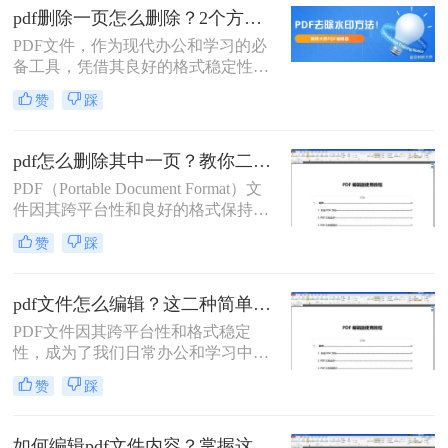
文件添加页码，以便更好地管理和阅
pdf删除一页怎么删除？2个方法分享给大家！
读。本文将详细介绍pdf怎么添加页
PDF文件，作为现代办公和学习的必
码。
备工具，凭借其良好的格式稳定性和
跨平台性受到了广大用户的喜爱。然
赞
踩
而，在编辑PDF文件时，我们有时会
遇到需要删除其中某一页的情况。本
文将为您详细介绍PDF删除一页怎么
pdf怎么删除其中一页？教你二个快速删除技巧！
删除，帮助您轻松应对这一需求。
PDF（Portable Document Format）文
件因其跨平台性和良好的格式保持能
力，在办公、学习和日常生活中得到
赞
踩
了广泛的应用。然而，有时候我们可
能会遇到PDF文件中有不需要的页
面，需要将其删除。本文将详细介绍
pdf文件怎么编辑？这二种简单的方法分享给你！
PDF怎么删除其中一页，帮助您轻松
PDF文件因其跨平台性和格式稳定
处理这类问题。
性，成为了我们日常办公和学习中不
可或缺的一部分。然而，当需要对
赞
踩
PDF文件进行编辑时，许多人可能会
感到困惑。那么PDF文件怎么编辑
呢？今天，我将为大家介绍两种常见
如何编辑pdf文件内容？掌握这三个方法，轻松编辑PDF文件！