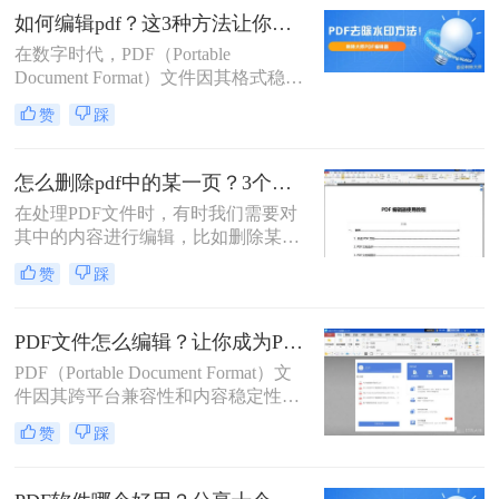
情况。那么pdf怎么删除页面呢？本文
如何编辑pdf？这3种方法让你轻松应对！
将详细介绍几种删除PDF页面的方
在数字时代，PDF（Portable
法，以满足不同用户的需求。
Document Format）文件因其格式稳
定、易于分享和跨平台兼容性而广受
赞
踩
欢迎。然而，与Word或Excel等可编
辑文档不同，PDF文件通常被视为“只
读”格式，这使得直接编辑它们变得
怎么删除pdf中的某一页？3个简单的操作方法！
有些棘手。不过，幸运的是，有多种
在处理PDF文件时，有时我们需要对
方法可以实现PDF文件的编辑。那么
其中的内容进行编辑，比如删除某一
如何编辑pdf呢？本文将详细介绍几种
页或几页，以满足特定的需求或减小
常见的PDF编辑方法，帮助读者轻松
赞
踩
文件大小。尽管PDF文件以其不可编
掌握PDF编辑技巧。
辑性而著称，但现代技术和软件工具
为我们提供了多种删除PDF中某一页
PDF文件怎么编辑？让你成为PDF文件编辑大师的3种方法！
的方法。那么怎么删除pdf中的某一页
PDF（Portable Document Format）文
呢？本文将详细介绍几种常见且实用
件因其跨平台兼容性和内容稳定性，
的方法，帮助您轻松完成这一任务。
在日常生活和工作中扮演着重要角
赞
踩
色。然而，PDF的只读特性常常限制
了用户对其内容的直接编辑。幸运的
是，随着技术的发展，现在有多种方