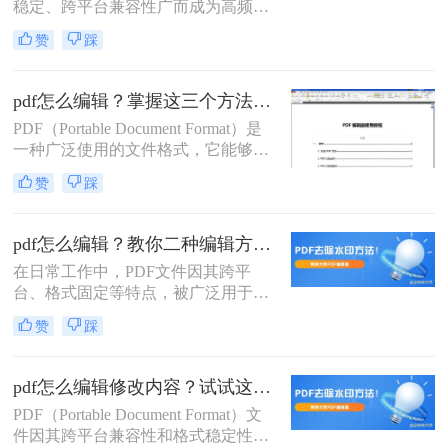
稳定、跨平台兼容性广而成为高频使
用格式。然而，当需要修改文本、图
赞
踩
片或表单时，许多用户陷入“编辑
难”的困境。那么pdf怎么编辑？呢？
本文聚焦常用、有效且安全的PDF编
pdf怎么编辑？掌握这三个方法，轻松编辑PDF文件！
辑方法，提供详细操作步骤、关键注
PDF（Portable Document Format）是
意点与优缺点分析。所有方法均经实
一种广泛使用的文件格式，它能够保
测验证，助您高效解决编辑需求，避
持文档格式不变，无论在哪种设备上
免踩坑。
赞
踩
打开都能呈现出一致的效果。然而，
有时候我们可能需要对PDF文件进行
编辑，比如修改文字、添加注释或签
pdf怎么编辑？教你二种编辑方法！
名等。那么pdf怎么编辑呢？本文将详
在日常工作中，PDF文件因其跨平
细介绍几种常见的方法来帮助您编辑
台、格式固定等特点，被广泛用于文
PDF文件。
件传输和存档。然而，PDF文件的编
赞
踩
辑却常常让人头疼。那么pdf怎么编辑
呢？本文将介绍两种常用的PDF编辑
方法。
pdf怎么编辑修改内容？试试这6种编辑方法！
PDF（Portable Document Format）文
件因其跨平台兼容性和格式稳定性，