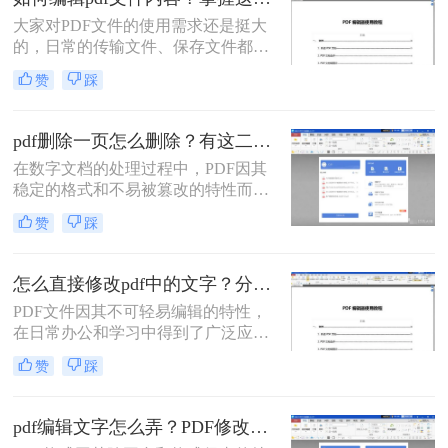
的PDF文件编辑方法，帮助大家轻松
大家对PDF文件的使用需求还是挺大
应对各种编辑需求。
的，日常的传输文件、保存文件都会
使用到它。很多时候我们在浏览文件
赞
踩
时会发现文件中出现一些错误，或者
是不完善的地方，想要修改它却发现
PDF文件无法编辑。今天教大家两种
pdf删除一页怎么删除？有这二种方法可以快速删除！
可以轻松实现如何编辑pdf文件内容的
在数字文档的处理过程中，PDF因其
方法，一起来学习吧！
稳定的格式和不易被篡改的特性而广
受欢迎。然而，有时候我们需要对
赞
踩
PDF文件进行编辑，比如删除其中不
需要的页面。本文将为您介绍PDF删
除一页怎么删除，帮助您更好地管理
怎么直接修改pdf中的文字？分享四个简单的修改方法~！
PDF文件。
PDF文件因其不可轻易编辑的特性，
在日常办公和学习中得到了广泛应
用。然而，有时我们可能需要直接修
赞
踩
改PDF中的文字内容，而不是将其转
换为其他格式再进行编辑。虽然PDF
格式本身并不支持直接编辑文字，但
pdf编辑文字怎么弄？PDF修改的两大实用方法！
借助一些专业的PDF编辑软件或工