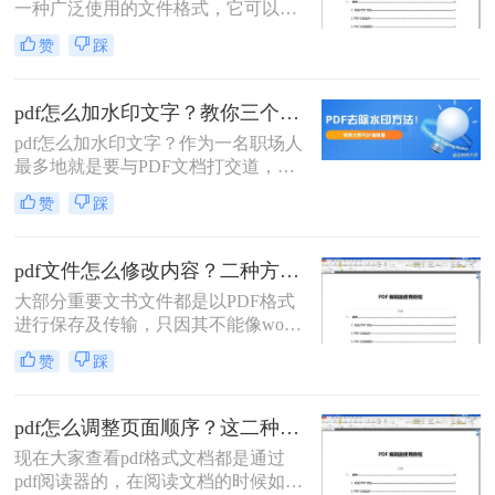
一种广泛使用的文件格式，它可以跨
平台打开和阅读。然而，对于很多人
赞
踩
来说，编辑和修改PDF文件似乎是一
项困难的任务。不过，事实上我们有
许多方法可以帮助我们轻松地进行
pdf怎么加水印文字？教你三个好用的方法！
PDF文件的编辑和修改。本文将会介
pdf怎么加水印文字？作为一名职场人
绍pdf文件如何编辑修改方法来实现这
最多地就是要与PDF文档打交道，而
一目标。
需要面对的唯一难题就是PDF难编辑
赞
踩
的问题，一款好用的PDF编辑器就显
得尤为重要，今天我们就来介绍两款
非常好用的PDF编辑器！
pdf文件怎么修改内容？二种方法让你轻松应对！
大部分重要文书文件都是以PDF格式
进行保存及传输，只因其不能像word
等文件容易进行修改，但市面上好用
赞
踩
的，支持修改PDF内容的工具还真不
多！咱花了一天时间，试了20余款
PDF工具，挑出这2款我认为好用到
pdf怎么调整页面顺序？这二种编辑方法了解一下！
PDF编辑器分享给大家！那么pdf文件
现在大家查看pdf格式文档都是通过
怎么修改内容呢，刚需的朋友们一起
pdf阅读器的，在阅读文档的时候如果
看看！！！