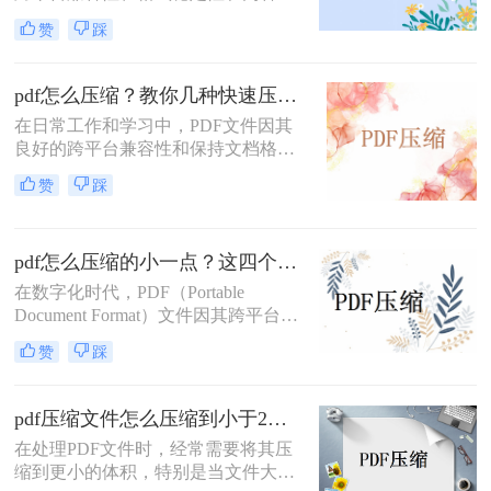
可编辑性而备受欢迎。然而，随着文
赞
踩
件内容的增加，PDF文件往往会变得
相当庞大，给存储和传输带来诸多不
便。为了解决这一问题，那么pdf怎么
pdf怎么压缩？教你几种快速压缩的方法！
压缩的小一点呢？本文将详细介绍几
在日常工作和学习中，PDF文件因其
种有效压缩PDF文件大小的方法，帮
良好的跨平台兼容性和保持文档格式
助您轻松管理文件，提升工作效率。
不变的特性而广受欢迎。然而，随着
赞
踩
文档内容的丰富，尤其是包含大量图
像、图表等多媒体元素时，PDF文件
的大小往往会显著增加。这不仅占用
pdf怎么压缩的小一点？这四个方法让你快速压缩！
了宝贵的存储空间，还可能影响文件
的传输速度和共享效率。因此，学会
在数字化时代，PDF（Portable
pdf怎么压缩变得尤为重要。本文将为
Document Format）文件因其跨平台兼
您详细介绍几种常见的PDF压缩方
容性、保持文档格式不变等特性而广
赞
踩
法，帮助您轻松解决文件过大的问
泛应用于各种场景，如报告、书籍、
题。
合同等。然而，随着文档内容的增
加，PDF文件的大小也会相应增长，
pdf压缩文件怎么压缩到小于2M？可以试试这三个方法!
给存储、传输和分享带来不便。因
在处理PDF文件时，经常需要将其压
此，将PDF文件压缩得更小成为了一
缩到更小的体积，特别是当文件大小
个常见的需求。那么pdf怎么压缩的小