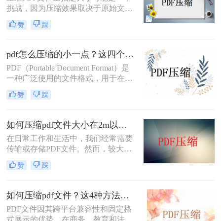
挑战，因为压缩效果取决于原始文件
式。
的内容、图像质量、嵌入的字体等多
赞
踩
个因素。然而，通过一系列的策略和
工具，您可以尝试将PDF文件压缩至
接近目标大小。那么pdf文件怎么压缩
pdf怎么压缩的小一点？这四个方法帮你轻松解决！
为指定大小呢？以下是一些建议和方
PDF（Portable Document Format）是
法来实现这一目标。
一种广泛使用的文件格式，用于在各
种设备上保持文档的一致性和可读
赞
踩
性。然而，大型的PDF文件往往会占
用大量存储空间，影响传输速度和用
户体验。那么pdf怎么压缩的小一点
如何压缩pdf文件大小在2m以内？试试这四种压缩技巧！
呢？本文将介绍几种实用的方法和工
在日常工作和生活中，我们经常需要
具，帮助你将PDF文件压缩得更小，
传输或存储PDF文件。然而，较大的
同时尽量保持文件的质量。
文件不仅占用更多存储空间，还会增
赞
踩
加传输时间和成本。特别是当文件需
要通过电子邮件发送时，过大的文件
可能会超出邮件附件的大小限制。那
如何压缩pdf文件？这4种方法不容错过！
么如何压缩pdf文件大小在2m以内
PDF文件因其跨平台兼容性和固定格
呢？本文将介绍几种方法，帮助你将
式展示的优势，在商务、教育和法律