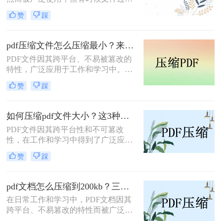
可能导致传输或存储不便。那么pdf怎
赞
踩
么压缩大小呢？本文将介绍四种有效
的PDF压缩方法，帮助用户快速压缩
PDF文件。
pdf压缩文件怎么压缩最小？来试试这3种方法！
PDF文件因其跨平台、不易被篡改的
特性，广泛应用于工作和学习中。然
而，有时我们需要将PDF文件压缩到
赞
踩
最小，以便于传输或存储。那么pdf压
缩文件怎么压缩最小呢？本文将介绍
三种常见的PDF压缩方法。
如何压缩pdf文件大小？这3种压缩方法一定要学会!！
PDF文件因其跨平台性和不可篡改
性，在工作和学习中得到了广泛应
用。然而，有时PDF文件过大，会给
赞
踩
传输和存储带来不便。那么如何压缩
pdf文件大小呢？本文将介绍三种压缩
PDF文件大小的方法，帮助用户轻松
pdf文档怎么压缩到200kb？三种实用的方法分享！
减小PDF文件的大小。
在日常工作和学习中，PDF文档因其
跨平台、不易篡改的特性而被广泛使
用。然而，有时PDF文件过大，不便