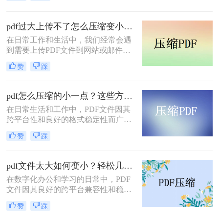
学术和教育领域得到了广泛应用。然
而，随着PDF文件中包含的信息量增
加，文件大小也可能迅速膨胀，给存
pdf过大上传不了怎么压缩变小？教你几个压缩方法！
储、传输和分享带来不便。那么pdf文
在日常工作和生活中，我们经常会遇
件如何压缩大小呢？本文将详细介绍
到需要上传PDF文件到网站或邮件附
几种实用的方法，帮助用户有效压缩
件中的情况。然而，当PDF文件体积
PDF文件的大小。
赞
踩
过大时，可能会遇到上传限制或传输
速度缓慢的问题。这时，对PDF文件
进行压缩就成为了一个必要的步骤。
pdf怎么压缩的小一点？这些方法让你轻松压缩!！
那么pdf过大上传不了怎么压缩变小
在日常生活和工作中，PDF文件因其
呢？本文将详细介绍几种实用的方
跨平台性和良好的格式稳定性而广受
法，帮助你将过大的PDF文件压缩变
欢迎。然而，随着文件内容的增加，
小，以便顺利上传。
赞
踩
PDF文件的大小也会相应增大，给存
储和传输带来不便。为了解决这个问
题，我们可以采用多种方法来压缩
pdf文件太大如何变小？轻松几招教你变小！
PDF文件，使其体积更小，便于处
在数字化办公和学习的日常中，PDF
理。那么pdf怎么压缩的小一点呢？以
文件因其良好的跨平台兼容性和稳定
下是四种常用的PDF文件压缩方法。
的格式特性而广受欢迎。然而，有时
赞
踩
我们会遇到PDF文件体积过大的问