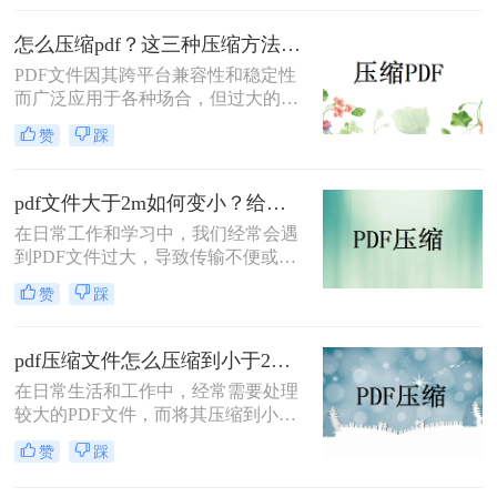
常见的需求。那么PDF怎么压缩呢？
本文将介绍四种常用的压缩PDF文件
怎么压缩pdf？这三种压缩方法很实用！
的方法，帮助您根据不同的需求选择
PDF文件因其跨平台兼容性和稳定性
最合适的方式。
而广泛应用于各种场合，但过大的
PDF文件可能会带来存储、传输和编
赞
踩
辑上的不便。那么怎么压缩pdf呢？本
文将介绍三种常用的PDF压缩方法。
pdf文件大于2m如何变小？给大家分享三种简单的压缩方法！
在日常工作和学习中，我们经常会遇
到PDF文件过大，导致传输不便或存
储空间不足的问题。减小PDF文件的
赞
踩
大小不仅可以节省存储空间，还能加
快文件的传输速度。那么PDF文件大
于2m如何变小呢？本文将介绍三种常
pdf压缩文件怎么压缩到小于2M？这3种方法超级好用！
用的减小PDF文件大小的方法，帮助
在日常生活和工作中，经常需要处理
您根据不同的需求选择最合适的方
较大的PDF文件，而将其压缩到小于
式。
2MB以便于存储、传输或分享显得尤
赞
踩
为重要。那么PDF压缩文件怎么压缩
到小于2M呢？本文将介绍三种常用的