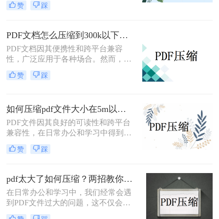
赞
踩
于传输或存储，因此，将PDF文档压
缩到较小的大小（如200KB）显得尤
为重要。那么pdf文档怎么压缩到
PDF文档怎么压缩到300k以下？试试这3种压缩方法！
200kb呢？本文将介绍三种将PDF文档
PDF文档因其便携性和跨平台兼容
压缩至200KB的方法。
性，广泛应用于各种场合。然而，有
时过大的PDF文件会影响传输速度和
赞
踩
存储效率。那么PDF文档怎么压缩到
300k以下呢？本文将介绍三种将PDF
文档压缩到300k以下的方法。
如何压缩pdf文件大小在5m以内？分享二个实用压缩方法！
PDF文件因其良好的可读性和跨平台
兼容性，在日常办公和学习中得到了
广泛应用。然而，有时过大的PDF文
赞
踩
件会给传输和存储带来不便。那么如
何压缩pdf文件大小在5m以内呢？本
文将介绍两种实用的方法，帮助你将
pdf太大了如何压缩？两招教你轻松压缩！
PDF文件大小压缩到5M以内。
在日常办公和学习中，我们经常会遇
到PDF文件过大的问题，这不仅会占
用大量存储空间，还会影响文件的传
赞
踩