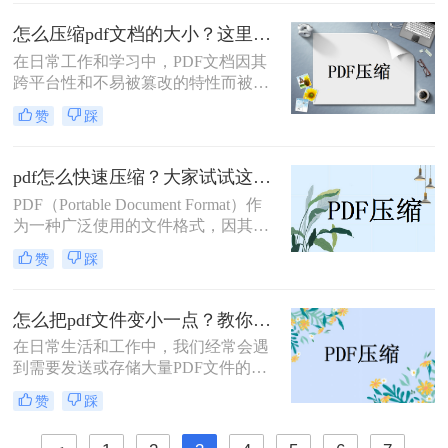
题，这不仅占用了宝贵的存储空间，
还可能在传输过程中造成不便。那
怎么压缩pdf文档的大小？这里教你这4种压缩方法！
么，pdf文件太大如何变小呢？本文将
在日常工作和学习中，PDF文档因其
为您介绍几种实用的方法。
跨平台性和不易被篡改的特性而被广
泛应用。然而，有时PDF文件体积过
赞
踩
大，不仅占用大量存储空间，还影响
传输速度。因此，压缩PDF文档成为
了一个常见的需求。那么怎么压缩pdf
pdf怎么快速压缩？大家试试这三种压缩方法！
文档的大小呢？本文将介绍几种常用
PDF（Portable Document Format）作
的方法来压缩PDF文档的大小。
为一种广泛使用的文件格式，因其能
够保持文档的原貌、便于分享和打印
赞
踩
而深受用户喜爱。然而，随着文档内
容的丰富和复杂化，PDF文件的大小
也随之增加，这不仅占用了宝贵的存
怎么把pdf文件变小一点？教你几招，轻松实现文件大瘦身！
储空间，还影响了文件的传输效率。
在日常生活和工作中，我们经常会遇
因此，掌握pdf怎么快速压缩成为了一
到需要发送或存储大量PDF文件的情
项重要技能。本文将介绍几种快速压
况。然而，PDF文件有时会因为包含
缩PDF文件的方法，帮助您轻松解决
赞
踩
大量图像、高分辨率图片或复杂的排
文件体积过大的问题。
版而显得体积庞大，这给传输和存储