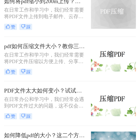
如何将pdf缩小到200m上传？试试这三个压缩方法！
何压缩pdf文件大小的方法，看看要怎
在日常工作和学习中，我们经常需要
么pdf压缩达到我们想要的大小。
将PDF文件上传到电子邮件、云存储
或其他在线平台。然而，文件过大可
赞
踩
能导致上传失败或耗时过长。那么如
何将pdf缩小到200m上传呢？本文将
介绍三种常用的将PDF文件缩小到
pdf如何压缩文件大小？教你三招快速压缩！
200MB的方法，帮助您轻松解决这一
在日常工作和学习中，我们经常需要
问题。
将PDF文件压缩以方便上传、分享或
存储。那么pdf如何压缩文件大小呢？
赞
踩
本文将介绍三种常用的压缩PDF文件
的方法，帮助您根据不同的需求选择
最合适的方式。
PDF文件太大如何变小？试试这三种PDF压缩方法！
在日常办公和学习中，我们经常会遇
到PDF文件过大的问题，这不仅会占
用大量存储空间，还会影响文件的传
赞
踩
输速度和加载时间。那么pdf文件太大
如何变小呢？为了解决这个问题，本
文将介绍三种常用的PDF压缩方法。
如何降低pdf的大小？这二个方法帮你搞定！