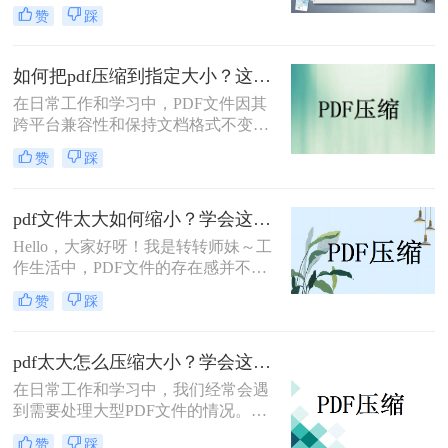
超过特定限制（如2MB）时，压缩变
一点呢？本文将介绍几种实用的方法
赞
踩
得尤为重要。无论是为了电子邮件发
和步骤，帮助您有效地压缩PDF文件
送、上传到网站还是为了节省存储空
大小。
间，掌握几种有效的PDF压缩方法都
如何把pdf压缩到指定大小？这3种压缩方法操作起来很简单!！
是非常有帮助的。那么pdf压缩文件怎
在日常工作和学习中，PDF文件因其
么压缩到小于2M呢？以下是四种实用
跨平台兼容性和保持文档格式不变的
的PDF压缩方法，帮助你轻松将文件
特点而广受欢迎。然而，随着文件内
压缩到小于2MB。
赞
踩
容的增加，PDF文件的大小也会相应
增大，这不仅会占用更多的存储空
间，还可能影响文件的传输速度。因
pdf文件太大如何缩小？学会这些方法轻松缩小文件体积！
此，将PDF文件压缩到指定大小成为
Hello，大家好呀！我是转转师妹～工
了一个常见的需求。那么如何把pdf压
作生活中，PDF文件的存在感并不
缩到指定大小呢？本文将详细介绍几
弱，而有时需要传输的工作或学习资
种方法，帮助你将PDF文件压缩到所
赞
踩
料的体积较大，就有可能发生传输过
需的大小。
慢、或是失败等现象；这个时候如果
我们将PDF压缩，就可以减小文件体
pdf太大怎么压缩大小？学会这3招，快速无损压缩！
积，加快传输速度，节省很多时间。
在日常工作和学习中，我们经常会遇
那么pdf文件太大如何缩小呢？我有几
到需要处理大型PDF文件的情况。这
个方法可以和大家分享一下，一起来
些文件可能因为包含高清图片、复杂
看看吧。
赞
踩