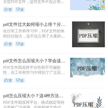
大型PDF文件，这些文件不仅占用存
储空间，而且在传输和分享时也较为
赞
踩
不便。为了解决这个问题，我们可以
采用PDF压缩技术。那么pdf文件太大
如何变小呢？本文将介绍两种将PDF
pdf文件过大如何缩小上传？分享2个压缩方法！
文件变小的有效方法。
在日常工作和学习中，PDF文件的体
积往往较大，这不仅占用了大量的存
储空间，还影响了文件的传输速度。
赞
踩
特别是在需要上传文件到某些平台
时，文件大小的限制更是令人头疼。
本文将介绍两种压缩PDF文件的方
pdf文件怎么压缩大小？学会这2个方法就够了！
法，帮助您轻松减小文件体积，提高
上传效率。
PDF文件因其跨平台性和不可编辑
性，在工作和学习中得到了广泛应
用。然而，有时PDF文件过大，会给
赞
踩
传输和存储带来不便。那么pdf文件怎
么压缩大小呢？本文将介绍两种压缩
PDF文件大小的方法，帮助用户轻松
pdf怎么压缩大小？这4种方法非常实用！
减小PDF文件的大小。
PDF文件因其跨平台、格式稳定等特
点而被广泛使用，但有时候文件过大