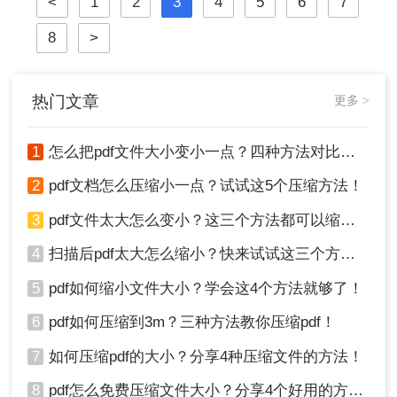
<
1
2
3
4
5
6
7
带来了不便。因此，学会怎么把pdf文
件变小一点显得尤为重要。本文将介
8
>
绍几种常用的方法，帮助你将PDF文
件压缩到更小的体积。
热门文章
更多 >
1
怎么把pdf文件大小变小一点？四种方法对比，一看就懂！
2
pdf文档怎么压缩小一点？试试这5个压缩方法！
3
pdf文件太大怎么变小？这三个方法都可以缩小！
4
扫描后pdf太大怎么缩小？快来试试这三个方法！
5
pdf如何缩小文件大小？学会这4个方法就够了！
6
pdf如何压缩到3m？三种方法教你压缩pdf！
7
如何压缩pdf的大小？分享4种压缩文件的方法！
8
pdf怎么免费压缩文件大小？分享4个好用的方法，简单又快捷！