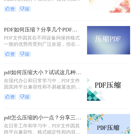
PDF文件压缩至2MB以内，从而更方
等领域被广泛使用。然而，较大的
便地管理和分享。
赞
踩
PDF文件不仅占用存储空间，还会影
响文件传输的速度。因此，学会如何
压缩PDF文件是一项非常有用的技
PDF如何压缩？分享几个PDF压缩技巧！
能。那么如何压缩pdf文件呢？本文将
介绍几种压缩PDF文件的方法，帮助
PDF文件因其在不同设备间保持格式
你有效减小文件大小而不牺牲质量。
一致的优势而受到广泛欢迎，但在传
输和存储时，较大的文件大小可能会
赞
踩
成为一个难题。压缩PDF文件不仅可
以减少其占用的存储空间，还能加快
在网络中的传输速度。那么PDF如何
pdf如何压缩大小？试试这几种压缩方法!
压缩呢？以下是几种简单有效的方
在现代办公和日常学习中，PDF文件
法，帮助你压缩PDF文件而不牺牲太
因其跨平台兼容性和不易被篡改的特
多质量。
性而广泛应用。然而，随着文档内容
赞
踩
的增加，PDF文件体积也会相应增
大，给存储和传输带来不便。因此，
掌握pdf如何压缩大小显得尤为重要。
pdf怎么压缩的小一点？分享三招轻松压缩!！
本文将详细介绍几种常用的PDF压缩
方法，帮助您轻松将PDF文件压缩到
在日常工作和学习中，PDF文件因其
更小的大小。
跨平台兼容性、格式稳定性和内容不