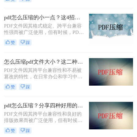
的要求。那么pdf文件如何缩小呢？本
文将介绍两种有效的方法来缩小PDF
文件大小，帮助您轻松应对这些需
pdf怎么压缩的小一点？这4招让你轻松压缩!
求。
PDF文件因其格式稳定、跨平台兼容
性强而被广泛使用，但有时候，PDF
文件可能会因为包含大量图像、复杂
赞
踩
布局或高分辨率内容而显得过于庞
大，不便于存储和传输。那么PDF怎
么压缩的小一点呢？本文将介绍四种
怎么压缩pdf文件大小？这二种压缩方式很好用！
实用的PDF压缩方法，帮助您轻松将
PDF文件因其跨平台兼容性和不易被
PDF文件压缩至更小。
篡改的特性，在日常办公和学习中得
到了广泛应用。然而，有时PDF文件
赞
踩
过大，会给传输和存储带来不便。那
么怎么压缩pdf文件大小​呢？本文将介
绍两种有效的PDF文件压缩方法。
pdf怎么压缩？分享四种好用的压缩方法！
PDF文件因其跨平台兼容性和良好的
排版效果而被广泛使用，但有时候文
件过大可能会给传输和存储带来不
赞
踩
便。因此，压缩PDF文件成为了一个