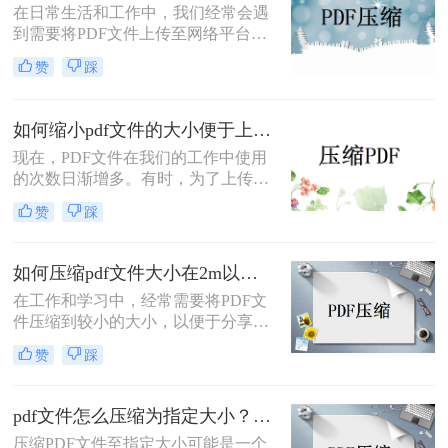
在日常生活和工作中，我们经常会遇
到需要将PDF文件上传至网络平台或
发送给他人的情况。然而，有时PDF
赞
踩
文件的大小可能超过平台或邮箱的限
制，导致上传或发送失败。那么如何
降低pdf的大小呢？本文将介绍二种将
如何缩小pdf文件的大小便于上传？教你3种简单压缩方法！
PDF文件缩小的方法，帮助您轻松解
现在，PDF文件在我们的工作中使用
决PDF文件过大的问题。
的次数日渐增多。有时，为了上传或
阅读PDF文件，PDF文件太大，无法
赞
踩
上传。在这种情况下，如果您能如何
缩小pdf文件的大小便于上传，您可以
解决此类问题。你知道如何PDF压缩
如何压缩pdf文件大小在2m以内？教你三种压缩文件的方法！
吗？如果你不能，你可以跟着小编来
在工作和学习中，经常需要将PDF文
解决！
件压缩到较小的大小，以便于分享和
传输。特别是当文件需要通过电子邮
赞
踩
件发送或上传到某些平台时，文件大
小限制通常是2MB。那么如何压缩
PDF文件大小在2M以内呢？本文将介
pdf文件怎么压缩为指定大小？4种方法教你轻松搞定！
绍三种常见的PDF文件压缩方法，帮
压缩PDF文件至指定大小可能是一个
助您根据实际需求选择最合适的方