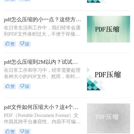
图表或大量文本而体积庞大，不仅占
用大量存储空间，还可能在传输或分
享时造成不便。为了更高效地管理和
pdf怎么压缩的小一点？这些方法有手就行！
使用这些文件，学会pdf太大怎么压缩
大小变得尤为重要。本文将介绍几种
在日常生活和工作中，我们经常会遇
常见的PDF压缩方法，帮助读者轻松
到PDF文件体积过大，不便于存储、
应对大型PDF文件。
传输或分享的情况。幸运的是，有多
赞
踩
种方法可以帮助我们将PDF文件压缩
得更小，以满足不同的需求。那么pdf
怎么压缩的小一点呢？本文将详细介
pdf怎么压缩到2M以内？试试这些压缩技巧！
绍几种常见的PDF压缩方法，帮助读
在日常工作和学习中，经常需要处理
者轻松解决PDF文件过大的问题。
各种大小的PDF文件。然而，有时由
于文件过大，不仅占用了大量存储空
赞
踩
间，还可能在传输或分享时遇到障
碍。特别是当需要将PDF文件压缩到
特定大小，如2M以内时，选择合适的
pdf文件如何压缩大小？这4个方法可以实现！
压缩方法显得尤为重要。那么pdf怎么
压缩到2M以内呢？本文将详细介绍几
PDF（Portable Document Format）文
种有效的方法，帮助读者将PDF文件
件因其跨平台兼容性、内容不可编辑
压缩至2M以内。
性和保持原样打印的特性，在商务、
赞
踩