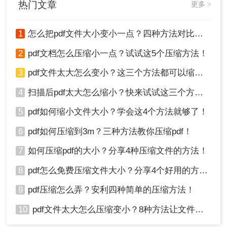
热门文章
更多 >
方法，帮助您轻松应对这一问题。
1
怎么把pdf文件大小变小一点？四种方法对比，一看就懂！
2
pdf文档怎么压缩小一点？试试这5个压缩方法！
5、设置输出路径，点击“开始压缩”按钮开始压缩。
3
pdf文件太大怎么变小？这三个方法都可以缩小！
4
扫描后pdf太大怎么缩小？快来试试这三个方法！
5
pdf如何缩小文件大小？学会这4个方法就够了！
6
pdf如何压缩到3m？三种方法教你压缩pdf！
7
如何压缩pdf的大小？分享4种压缩文件的方法！
8
pdf怎么免费压缩文件大小？分享4个好用的方法，简单又快捷！
6、压缩完成后，前往输出路径查看压缩后的PDF文
9
pdf压缩怎么弄？安利四种简单的压缩方法！
件。
注意：在调整压缩参数时，要根据实际需求进行权
10
pdf文件太大怎么压缩变小？8种方法让文件轻松"瘦身"！
衡，以获得最佳的压缩效果和质量平衡。注意检查