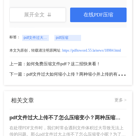
展开全文 ⇊
在线PDF压缩
标签：
pdf文件过大上传不了怎么压缩变小
pdf压缩
4、点击下载即可。
注意：在压缩前，最好备份原始PDF文件以防意外
本文为原创，转载请注明原网址:
https://pdftoword.55.la/news/18984.html
丢失。注意检查在线工具的压缩效果和文件大小限
制。
上一篇：如何免费压缩文件pdf？这二招快来看！
下
一篇：pdf文件过大如何缩小上传？两种缩小并上传的有效方法!
方法二：使用专业的PDF压缩软件
专业的PDF压缩软件提供了更高级的压缩选项和更
高的压缩率。用户可以根据需要调整压缩参数，如
相关文章
更多 >
压缩质量、分辨率等，以获得最佳的压缩效果和质
量平衡。这种方法适合需要频繁压缩PDF文件或追
pdf文件过大上传不了怎么压缩变小？两种压缩方法帮你轻松解决！
求更高压缩效果的用户。
在处理PDF文件时，我们时常会遇到文件体积过大导致无法上
优点：
压缩效果显著，提供了更多的自定义选
传的问题。那么pdf文件过大上传不了怎么压缩变小呢？为了帮