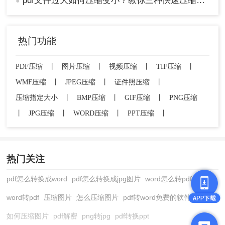
pdf文件过大如何压缩变小？教你三种快速压缩的方法！
●
热门功能
PDF压缩
丨
图片压缩
丨
视频压缩
丨
TIF压缩
丨
WMF压缩
丨
JPEG压缩
丨
证件照压缩
丨
压缩指定大小
丨
BMP压缩
丨
GIF压缩
丨
PNG压缩
丨
JPG压缩
丨
WORD压缩
丨
PPT压缩
丨
热门关注
pdf怎么转换成word
pdf怎么转换成jpg图片
word怎么转pdf
word转pdf
压缩图片
怎么压缩图片
pdf转word免费的软件
如何压缩图片
pdf解密
png转jpg
pdf转换ppt