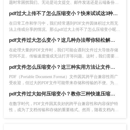
题时常困扰我们。无论是论文提交、邮件发送还是云端备份，
掌握有效的PDF压缩技能已成为数字时代的基本需求。那么pdf
pdf过大上传不了怎么压缩变小？快来试试这3种压缩方法！
过大上传不了怎么压缩变小呢？本文将系统介绍五种常用且高
效的PDF压缩方法，并提供详细操作指南，助您轻松解决文件
在日常工作和学习中，我们经常遇到PDF文件因体积过大而无
过大的烦恼。
法上传或分享的情况。那么pdf过大上传不了怎么压缩变小呢？
为了帮助您轻松应对这一难题，本文将介绍三种有效的PDF文
pdf文件过大怎么变小？这几种办法帮你轻松解决！
件压缩方法。
在处理大量的PDF文件时，我们可能会遇到文件过大导致存储
空间不足、传输速度慢或无法打开等问题。这时，我们需要采
取一些措施来减小PDF文件的大小。下面将介绍几种常用的方
3、点击“添加文件”或“添加文件夹”按钮，导入需要
pdf文件怎么压缩变小？这三种实用方法让文件变小!
法来帮助您解决pdf文件过大怎么变小问题。
压缩的PDF文件。
PDF（Portable Document Format）文件因其跨平台兼容性而广
受欢迎，但过大的PDF文件可能带来存储和传输的不便。为了
解决这个问题，我们需要对PDF文件进行压缩。那么pdf文件怎
4、在软件界面右侧设置压缩模式及压缩强度。
pdf文件过大如何压缩变小？教你三种快速压缩的方法！
么压缩变小呢？本文将介绍三种实用的PDF压缩方法，帮助您
轻松减小PDF文件大小。
在数字时代，PDF文件因其良好的跨平台兼容性和内容保护特
性，成为了文档传输和存储的重要格式。然而，随着文档内容
的丰富和图像质量的提升，PDF文件的大小也可能急剧增加，
给存储、传输和分享带来不便。因此，学会PDF文件过大如何
压缩变小显得尤为重要。本文将详细介绍几种常用的PDF压缩