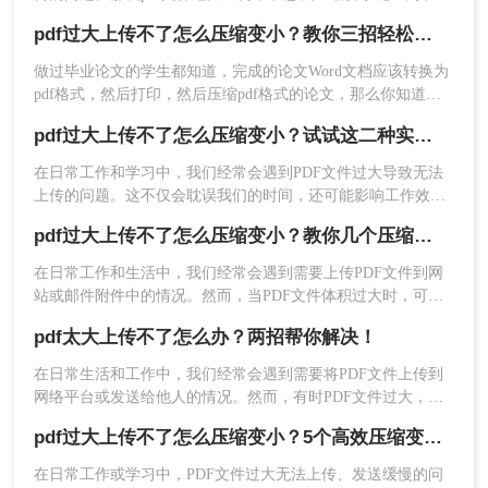
项，如压缩质量、分辨率等，支持批量处理，
助大家解决这一困扰，本文将介绍两种有效的PDF压缩方法。
pdf过大上传不了怎么压缩变小？教你三招轻松压缩pdf文档！
提高办公效率。
缺点：
需要下载和安装软件，可能占用一定的
做过毕业论文的学生都知道，完成的论文Word文档应该转换为
磁盘空间。
pdf格式，然后打印，然后压缩pdf格式的论文，那么你知道如
何pdf过大上传不了怎么压缩变小吗？不知道的同学没关系，现
推荐工具：
转转大师PDF转换器
pdf过大上传不了怎么压缩变小？试试这二种实用方法！
在你马上就知道了，下面就来给大家讲讲pdf压缩的方法。
操作步骤：
在日常工作和学习中，我们经常会遇到PDF文件过大导致无法
1、下载并安装转转大师PDF压缩软件。
上传的问题。这不仅会耽误我们的时间，还可能影响工作效
率。那么pdf过大上传不了怎么压缩变小呢？本文将介绍两种有
pdf过大上传不了怎么压缩变小？教你几个压缩方法！
效的PDF文件压缩方法，帮助大家轻松解决这一问题。
在日常工作和生活中，我们经常会遇到需要上传PDF文件到网
站或邮件附件中的情况。然而，当PDF文件体积过大时，可能
会遇到上传限制或传输速度缓慢的问题。这时，对PDF文件进
pdf太大上传不了怎么办？两招帮你解决！
行压缩就成为了一个必要的步骤。那么pdf过大上传不了怎么压
缩变小呢？本文将详细介绍几种实用的方法，帮助你将过大的
在日常生活和工作中，我们经常会遇到需要将PDF文件上传到
PDF文件压缩变小，以便顺利上传。
网络平台或发送给他人的情况。然而，有时PDF文件过大，导
致无法顺利上传或发送。那么pdf太大上传不了怎么办呢？本文
pdf过大上传不了怎么压缩变小？5个高效压缩变小方法！
将介绍两种解决PDF文件过大无法上传的方法，帮助你轻松应
2、打开软件，选择“PDF压缩”功能。
对这一问题。
在日常工作或学习中，PDF文件过大无法上传、发送缓慢的问