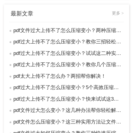
软件的兼容性和系统要求，确保软件能够在你的设
备上正常运行。
最新文章
更多 >
总结
pdf文件过大上传不了怎么压缩变小？两种压缩方法帮你轻松解决！
●
以上就是pdf文件过大上传不了怎么压缩变小的方法
pdf过大上传不了怎么压缩变小？教你三招轻松压缩pdf文档！
●
介绍了，无论是使用在线PDF压缩工具还是专业的
PDF压缩软件，都可以有效地将PDF文件压缩到适
pdf过大上传不了怎么压缩变小？试试这二种实用方法！
●
合上传的大小。在选择压缩方法时，请根据自己的
实际需求、操作技能和安全性考虑进行选择。同
pdf过大上传不了怎么压缩变小？教你几个压缩方法！
●
时，在压缩过程中要注意保护数据安全并备份原始
pdf太大上传不了怎么办？两招帮你解决！
●
文件以防意外丢失。希望这篇文章能够帮助你解决
PDF文件过大无法上传的问题。
pdf过大上传不了怎么压缩变小？5个高效压缩变小方法！
●
pdf过大上传不了怎么压缩变小？快来试试这3种压缩方法！
●
pdf文件过大怎么变小？这几种办法帮你轻松解决！
●
pdf文件怎么压缩变小？这三种实用方法让文件变小!
●