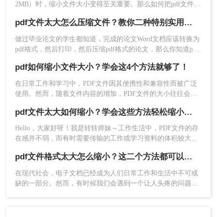
推荐工具：
转转大师在线压缩工具
2MB）时，缩小文件大小变得至关重要。那么如何把pdf文件缩
操作步骤：
小2M以下呢？本文将介绍几种实用的方法，帮助您轻松将PDF
pdf文件太大怎么压缩文件？教你二种特别实用的方法
1、打开在线PDF压缩：
文件大小调整至2MB以下。
http://pdftoword.55.la/compress-pdf/
做过毕业论文的学生都知道，完成的论文Word文档应该转换为
pdf格式，然后打印，然后压缩pdf格式的论文，那么你知道pdf
文件太大怎么压缩文件吗？不知道的同学没关系，现在你马上
pdf如何缩小文件大小？学会这4个方法就够了！
就知道了，下面就来给大家讲讲pdf压缩的方法。
在日常工作和学习中，PDF文件因其便携性和兼容性而被广泛
使用。然而，随着文件内容的增加，PDF文件的大小往往会变
得庞大，这不仅影响存储和传输效率，还可能导致打开和编辑
pdf文件太大如何缩小？学会这些方法轻松缩小文件体积！
的困难。那么pdf如何缩小文件大小呢？本文将介绍四种简单实
用的方法，帮助您在保持文件质量的同时减小PDF文件的大
Hello，大家好呀！我是转转师妹～工作生活中，PDF文件的存
小。
在感并不弱，而有时需要传输的工作或学习资料的体积较大，
就有可能发生传输过慢、或是失败等现象；这个时候如果我们
2、点击“选择文件”，将需要压缩的PDF文件上传上
pdf文件格式太大怎么缩小？这二个方法都可以缩小！
将PDF压缩，就可以减小文件体积，加快传输速度，节省很多
去。
时间。那么pdf文件太大如何缩小呢？我有几个方法可以和大家
在现代社会，电子文档已经成为人们日常工作和生活中不可或
分享一下，一起来看看吧。
缺的一部分。然而，有时候我们会遇到一个让人头疼的问题
——扫描后的PDF文件太大了，难以分享或储存。那么，pdf文
件格式太大怎么缩小呢？本文将为您详细介绍一些可行的方
法，让您轻松应对这一问题。