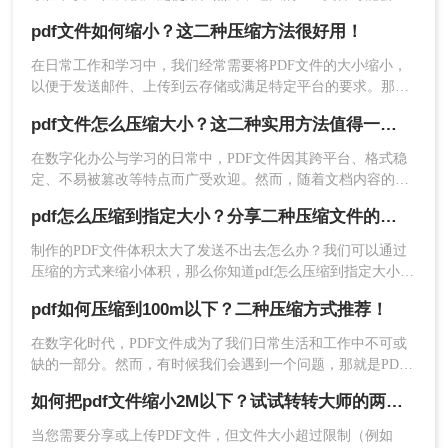
传输和存储带来不便。那么如何缩小pdf文件大小呢？本文将介
件。
pdf文件如何缩小？这二种压缩方法很好用！
绍两种缩小PDF文件大小的有效方法。
注意：在选择压缩级别时，请权衡文件大小和可读
性需求，避免过度压缩导致文件质量下降。压缩前
在日常工作和学习中，我们经常需要将PDF文件的大小缩小，
以便于发送邮件、上传到云存储或满足特定平台的要求。那么
建议备份原始PDF文件，以防意外情况导致数据丢
pdf文件如何缩小呢？本文将介绍两种有效的方法来缩小PDF文
失。
pdf文件怎么压缩大小？这二种实用方法值得一试！
件大小，帮助您轻松应对这些需求。
方法二：使用在线pdf压缩工具
在数字化办公与学习的日常中，PDF文件因其跨平台、格式稳
定、不易被篡改等特点而广受欢迎。然而，随着文档内容的丰
在线PDF压缩工具无需下载安装软件，只需通过浏
富和图片、图表等多媒体元素的加入，PDF文件体积往往变得
pdf怎么压缩到指定大小？分享二种压缩文件的方法
庞大，给分享、存储和上传带来了不便。因此，学会如何有效
览器上传PDF文件并选择压缩选项，即可快速得到
压缩PDF文件大小成为了许多人需要掌握的技能。那么pdf文件
压缩后的文件。这种方法适合偶尔需要压缩PDF文
制作的PDF文件体积太大了发送不出去怎么办？我们可以通过
怎么压缩大小呢？本文将详细介绍几种常见的PDF文件压缩方
压缩的方式来缩小体积，那么你知道pdf怎么压缩到指定大小
件的用户，或者在没有安装专业软件的情况下进行
法，帮助读者轻松应对这一问题。
吗？压缩PDF的软件有很多，网上可以搜索出很多来，但是想
临时压缩。
pdf如何压缩到100m以下？二种压缩方式推荐！
要找到一款压缩效率高的却很难，如果你一直没有找到较好的
pdf压缩软件，不妨试一下转转大师。
优点：
操作简便，无需安装软件，支持多种文
在数字化时代，PDF文件成为了我们日常生活和工作中不可或
件格式转换，节省时间和空间。
缺的一部分。然而，有时候我们会遇到一个问题，那就是PDF
缺点：
依赖于网络连接，可能受到网络速度和
文件的大小太大，不方便传输和存储。本文将教你pdf如何压缩
如何把pdf文件缩小2M以下？试试转转大师的两种压缩方式！
到100m以下，以便更方便地使用和分享。
服务器性能的影响。
当您需要分享或上传PDF文件，但文件大小超过限制（例如