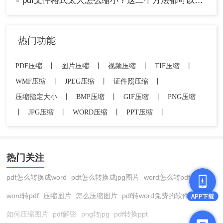
pdf文件格式太大怎么缩小？这二个方法都可以缩小！
●
热门功能
PDF压缩
丨
图片压缩
丨
视频压缩
丨
TIF压缩
丨
WMF压缩
丨
JPEG压缩
丨
证件照压缩
丨
压缩指定大小
丨
BMP压缩
丨
GIF压缩
丨
PNG压缩
丨
JPG压缩
丨
WORD压缩
丨
PPT压缩
丨
热门关注
pdf怎么转换成word
pdf怎么转换成jpg图片
word怎么转pdf
word转pdf
压缩图片
怎么压缩图片
pdf转word免费的软件
如何压缩图片
pdf解密
png转jpg
pdf转换ppt