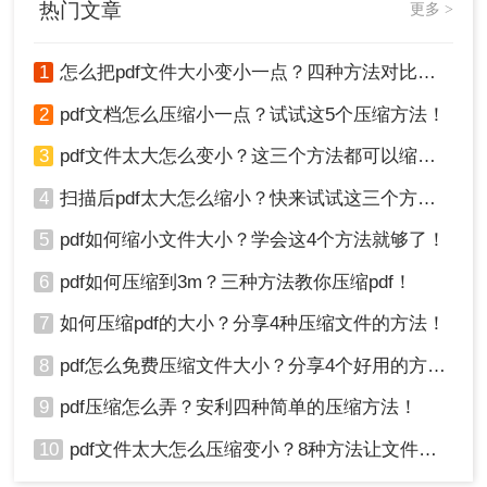
热门文章
更多 >
1
怎么把pdf文件大小变小一点？四种方法对比，一看就懂！
2
pdf文档怎么压缩小一点？试试这5个压缩方法！
3、点击“开始压缩”就可以了（如果PDF设置了密码
3
pdf文件太大怎么变小？这三个方法都可以缩小！
保护，那么先解除密码再压缩哦~）
4
扫描后pdf太大怎么缩小？快来试试这三个方法！
5
pdf如何缩小文件大小？学会这4个方法就够了！
6
pdf如何压缩到3m？三种方法教你压缩pdf！
7
如何压缩pdf的大小？分享4种压缩文件的方法！
8
pdf怎么免费压缩文件大小？分享4个好用的方法，简单又快捷！
9
pdf压缩怎么弄？安利四种简单的压缩方法！
4、点击下载即可。
注意：确保网络连接稳定，以免影响上传和下载速
10
pdf文件太大怎么压缩变小？8种方法让文件轻松"瘦身"！
度。