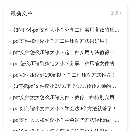
总结
最新文章
更多 >
以上就是如何缩小pdf文件大小的方法介绍了，用户
可以根据自己的需求和实际情况选择合适的方法。
如何缩小pdf文件大小？分享二种实用高效的压缩方法！
●
对于需要频繁压缩PDF文件的用户，建议使用专业
pdf文件如何缩小？这二种压缩方法很好用！
●
PDF压缩软件；而对于偶尔需要压缩文件的用户或
在没有安装专业软件的情况下，可以选择在线PDF
pdf文件怎么压缩大小？这二种实用方法值得一试！
●
压缩工具。无论选择哪种方法，都应注意保护个人
隐私和文件安全，并在操作前备份原始文件以防意
pdf怎么压缩到指定大小？分享二种压缩文件的方法
●
外情况发生。
pdf如何压缩到100m以下？二种压缩方式推荐！
●
如何把pdf文件缩小2M以下？试试转转大师的两种压缩方式！
●
pdf文件太大怎么压缩文件？教你二种特别实用的方法
●
pdf如何缩小文件大小？学会这4个方法就够了！
●
pdf文件太大如何缩小？学会这些方法轻松缩小文件体积！
●