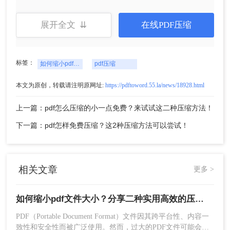
展开全文 ⇊
在线PDF压缩
标签：
如何缩小pdf文件大小
pdf压缩
本文为原创，转载请注明原网址:
https://pdftoword.55.la/news/18928.html
5、设置输出路径，点击“开始压缩”按钮开始压缩。
上一篇：pdf怎么压缩的小一点免费？来试试这二种压缩方法！
下一篇：pdf怎样免费压缩？这2种压缩方法可以尝试！
相关文章
更多 >
如何缩小pdf文件大小？分享二种实用高效的压缩方法！
PDF（Portable Document Format）文件因其跨平台性、内容一
6、压缩完成后，前往输出路径查看压缩后的PDF文
致性和安全性而被广泛使用。然而，过大的PDF文件可能会给