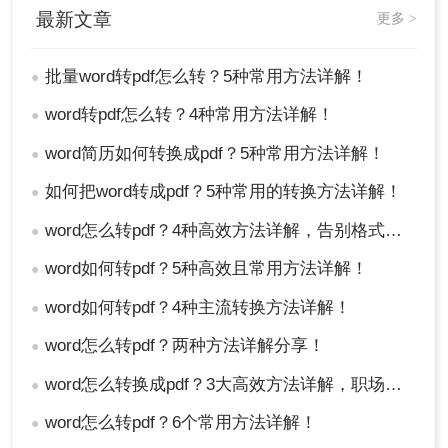
最新文章
份原始文件。
更多 >
五、虚拟打印机
批量word转pdf怎么转？5种常用方法详解！
●
通过安装虚拟打印机（如
Microsoft Print to PDF
）
word转pdf怎么转？4种常用方法详解！
●
将文档“打印”为PDF。
word简历如何转换成pdf？5种常用方法详解！
●
优点
：保留原始格式、无需额外软件。
如何把word转成pdf？5种常用的转换方法详解！
●
缺点
：操作繁琐、无法批量处理。
word怎么转pdf？4种高效方法详解，告别格式混乱！
●
操作步骤：
word如何转pdf？5种高效且常用方法详解！
●
1、打开Word文档 → 点击「文件」→「打
印」。
word如何转pdf？4种主流转换方法详解！
●
word怎么转pdf？两种方法详解分享！
●
word怎么转换成pdf？3大高效方法详解，职场人必备技能！
●
word怎么转pdf？6个常用方法详解！
●