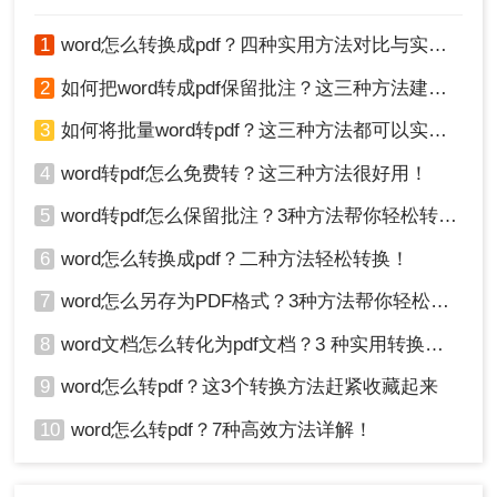
注意：
避免上传机密文件。转换完成后及时清除云
换场景。
端记录。
1
word怎么转换成pdf？四种实用方法对比与实操指南（附详细表格）！
四、编程脚本自动化
2
如何把word转成pdf保留批注？这三种方法建议收藏！
通过Python等编程语言调用库实现批量处理，适合
3
如何将批量word转pdf？这三种方法都可以实现批量转换
技术人员和长期自动化需求。
4
word转pdf怎么免费转？这三种方法很好用！
优点
：灵活、可定制、无文件数量限制。
5
word转pdf怎么保留批注？3种方法帮你轻松转换！
缺点
：需编程基础、依赖运行环境。
6
word怎么转换成pdf？二种方法轻松转换！
推荐工具：
Python + win32com库
操作步骤：
7
word怎么另存为PDF格式？3种方法帮你轻松转换!
8
word文档怎么转化为pdf文档？3 种实用转换方法，完美保留原文档格式！
9
word怎么转pdf？这3个转换方法赶紧收藏起来
10
word怎么转pdf？7种高效方法详解！
注意：
确保系统已安装Microsoft Word。处理前备