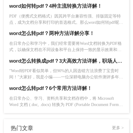
点，能够有效避免因设备差异或软件版本不兼容导致的格式错
word如何转pdf？4种主流转换方法详解！
乱问题。那么word如何转pdf呢？本文将详细介绍5种高效且常
用的Word转PDF方法，帮助用户根据实际需求选择最合适的方
PDF（便携式文档格式）因其跨平台兼容性强、排版固定等特
式。
点，成为文档分享和打印的首选格式。那么word如何转pdf呢？
本文将详细介绍Word转PDF的常用方法，帮助您高效完成转换
word怎么转pdf？两种方法详解分享！
任务。
在日常办公和学习中，我们经常需要将Word文档转换为PDF格
式，以确保文档在不同设备和平台上保持一致的显示效果和格
式。那么word怎么转pdf呢？本文将介绍两种将Word转换为PDF
3、Word文档上传后可自定义设置转换条件，
word怎么转换成pdf？3大高效方法详解，职场人必备技能！
的方法。
然后点击开始转换。
“Word转PDF看似简单，但90%的人因选错方法浪费了宝贵时
间！”大家好，我是小编——一位深耕电脑办公软件测评多年的
IT博主。在日常工作中，我常收到读者反馈：“文档转换后格式
word怎么转pdf？6个常用方法详解！
错乱，还得手动调整，太折腾了！”尤其对于职场办公人群和自
媒体创作者而言，Word转PDF的需求高频且关键：报告提交、
在日常办公、学习、资料共享和文档存档中，将 Microsoft
合同归档、内容分发……任何格式失误都可能导致专业形象受
Word 文档 (.doc, .docx) 转换为 PDF (Portable Document Format)
损。
格式是一项非常普遍且重要的需求。PDF 格式以其跨平台兼容
性强、排版固定、易于打印、文件大小相对可控以及良好的安
4、转换完成，下载文件就行了。
全性而广受欢迎。那么word怎么转pdf呢？本文将详细介绍几种
热门文章
更多 >
最常用、最便捷的 Word 转 PDF 方法，帮助你轻松应对各种转