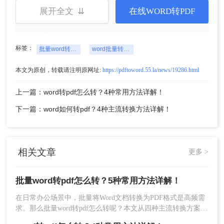
展开全文 ⇊
在线WORD转PDF
标签：
批量word转pdf怎么转
word批量转pdf工具
2、添加所有需要转换的Word文档，并调整文
本文为原创，转载请注明原网址:
https://pdftoword.55.la/news/19286.html
件顺序。
上一篇：word转pdf怎么转？4种常用方法详解！
3、点击 “创建”，选择保存路径后生成PDF文
件。
下一篇：word如何转pdf？4种主流转换方法详解！
注意：
优先选择支持中文路径的软件。付费软件建
议先试用免费版确认功能是否满足需求。
相关文章
更多 >
三、在线转换工具
批量word转pdf怎么转？5种常用方法详解！
通过网页平台实现快速转换，适合轻量级需求和非
敏感文件。
在日常办公场景中，批量将Word文档转换为PDF格式是高频需
求。那么批量word转pdf怎么转呢？本文从四种主流转换方案，
优点
：无需安装、跨平台、操作简单。
适合不同场景和用户需求。