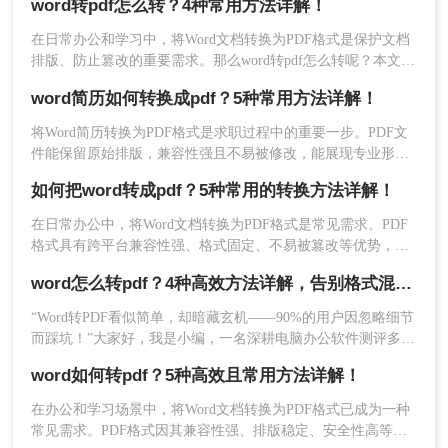
缺点
：文件大小限制、隐私风险、依赖网络速
word转pdf怎么转？4种常用方法详解！
度。
在日常办公和学习中，将Word文档转换为PDF格式是保护文档
排版、防止篡改的重要需求。那么word转pdf怎么转呢？本文将
推荐工具：
转转大师在线转换工具
介绍几种常用方法，帮助您选择最适合的方式。
操作步骤：
word简历如何转换成pdf？5种常用方法详解！
将Word简历转换为PDF格式是求职过程中的重要一步。PDF文
1、打开在线word转pdf网址：
件能保留原始排版，兼容性强且不易被修改，能展现专业形
https://pdftoword.55.la/word2pdf/
象。那么word简历如何转换成pdf呢？本文将介绍5种常用转换
如何把word转成pdf？5种常用的转换方法详解！
方法，涵盖不同设备和场景需求。
在日常办公中，将Word文档转换为PDF格式是常见需求。PDF
格式具有跨平台兼容性强、格式固定、不易被篡改等优势，尤
其适合用于正式文件分发或打印。那么如何把word转成pdf呢？
word怎么转pdf？4种高效方法详解，告别格式混乱！
本文将介绍5种常用的转换方法，涵盖从免费工具到专业软件的
多种选择。
“Word转PDF看似简单，却暗藏玄机——90%的用户因忽略细节
而踩坑！”大家好，我是小编，一名深耕电脑办公软件测评多年
的博主。在IT互联网行业，我每天接触大量职场人和自媒体创
2、选择Word转PDF，上传Word文档到界面
word如何转pdf？5种高效且常用方法详解！
作者，他们常抱怨Word转PDF时格式错乱、操作繁琐或安全隐
中。
忧
在办公和学习场景中，将Word文档转换为PDF格式已成为一种
常见需求。PDF格式因其兼容性强、排版稳定、安全性高等特