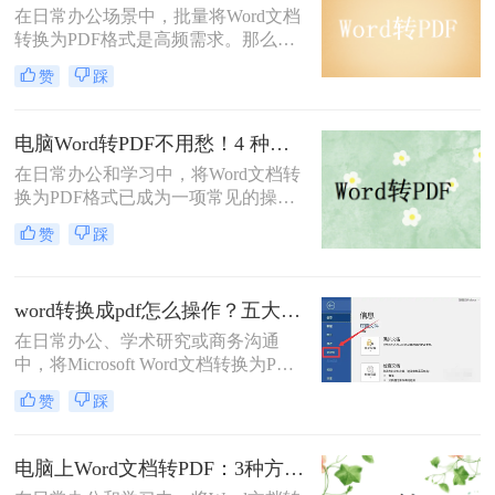
在日常办公场景中，批量将Word文档
将Word文档转换成PDF的方法，帮助
转换为PDF格式是高频需求。那么批
您轻松完成转换。
量word转pdf怎么转呢？本文从四种主
赞
踩
流转换方案，适合不同场景和用户需
求。
电脑Word转PDF不用愁！4 种转换方法还能压缩文件体积！
在日常办公和学习中，将Word文档转
换为PDF格式已成为一项常见的操
作。PDF格式以其高度的兼容性、稳
赞
踩
定性和安全性，在文档分享、分发和
保存方面表现出色。那么电脑word转
PDF怎么转呢？本文将介绍四种将
word转换成pdf怎么操作？五大方法详解！
Word转换为PDF的方法。
在日常办公、学术研究或商务沟通
中，将Microsoft Word文档转换为PDF
格式已成为一项不可或缺的技能。
赞
踩
PDF（Portable Document Format）以
其出色的跨平台兼容性、格式固定性
以及安全性，成为文件分发和归档的
电脑上Word文档转PDF：3种方法按文档复杂度选，公式多的别用在线工具！
首选格式。无论是提交简历、发布报