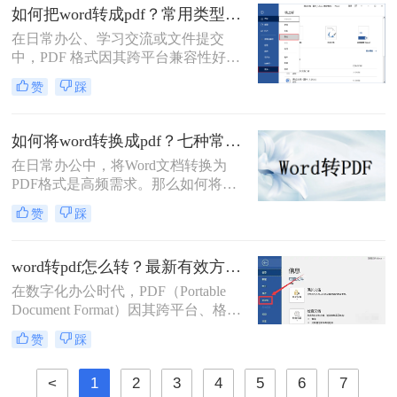
档编辑工具，我们经常需要将其编辑
如何把word转成pdf？常用类型方法解析！
好的文档转换为PDF。无论是为了提
在日常办公、学习交流或文件提交
交作业、发送简历，还是发布报告，
中，PDF 格式因其跨平台兼容性好、
一个高质量的PDF转换至关重要。
格式不易被随意修改、体积相对可
赞
踩
控、安全性较高等特点，成为文件分
发和存档的首选格式。而 Microsoft
Word (.docx 或 .doc) 则是我们最常使
如何将word转换成pdf？七种常用方法深度解析！
用的文档编辑工具。因此，将 Word
在日常办公中，将Word文档转换为
文档高效、准确地转换为 PDF 就成了
PDF格式是高频需求。那么如何将
必备技能。
word转换成pdf呢？本文综合七种主流
赞
踩
转换方式，助您根据实际需求选择最
优方案。
word转pdf怎么转？最新有效方法全解析！
在数字化办公时代，PDF（Portable
Document Format）因其跨平台、格式
固定、不易被编辑的特性，已成为文
赞
踩
档分发、归档和打印的首选格式。而
Microsoft Word则是我们创作和编辑内
<
1
2
3
4
5
6
7
容的主要工具。因此，将Word文档完