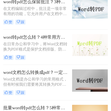
word转pdf怎么保留批注？3种方法帮你轻松转换！
绍两种将Word文档转换为PDF的方
在文档编辑过程中，批注是一项非常
法。
有用的功能，它允许用户在文档中直
接添加注释、提醒或反馈。然而，当
赞
踩
将Word文档转换为PDF格式时，很多
用户发现批注信息丢失了。这确实是
一个令人头疼的问题，因为批注往往
word转pdf怎么转？4种常用方法详解！
承载着重要的信息。那么，word转pdf
在日常办公和学习中，将Word文档转
怎么保留批注呢？本文将为您提供解
换为PDF格式是保护文档排版、防止
决方案。
篡改的重要需求。那么word转pdf怎么
赞
踩
转呢？本文将介绍几种常用方法，帮
助您选择最适合的方式。
word文档怎么转换成pdf？一定要试试这四种方法！
Word文档是办公和学习的常用格式，
但有时候我们需要将其转换为PDF格
式，以确保文档内容的稳定性和可读
赞
踩
性。PDF格式可以保留文档的原始格
式和布局，使得在不同设备和软件上
查看时都能保持一致性。那么word文
批量word转pdf怎么转？5种常用方法详解！
档怎么转换成pdf呢？下面将介绍四种