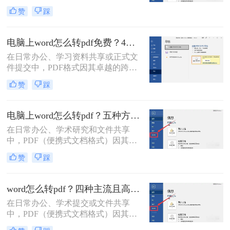
好，我是小编——一位深耕电脑办公
赞
踩
软件测评多年的IT博主。在日常工作
中，我常收到读者反馈：“文档转换
后格式错乱，还得手动调整，太折腾
电脑上word怎么转pdf免费？4种高效的方法详解！
了！”尤其对于职场办公人群和自媒
在日常办公、学习资料共享或正式文
体创作者而言，Word转PDF的需求高
件提交中，PDF格式因其卓越的跨平
频且关键：报告提交、合同归档、内
台兼容性、固定的排版格式以及良好
容分发……任何格式失误都可能导致
赞
踩
的安全性，几乎成为了标准文件格
专业形象受损。
式。而Microsoft Word作为最主流的文
档编辑工具，我们经常需要将其编辑
电脑上word怎么转pdf？五种方法详解！
好的文档转换为PDF。
在日常办公、学术研究和文件共享
中，PDF（便携式文档格式）因其跨
平台、格式固定、不易被篡改的特
赞
踩
性，已成为文件分发的标准格式。而
Microsoft Word作为最主流的文档编辑
工具，将其内容完美转换为PDF，是
word怎么转pdf？四种主流且高效全解析！
几乎每个人都会遇到的需求。那么电
在日常办公、学术提交或文件共享
脑上word怎么转pdf呢？
中，PDF（便携式文档格式）因其卓
越的跨平台一致性、格式固定性和安