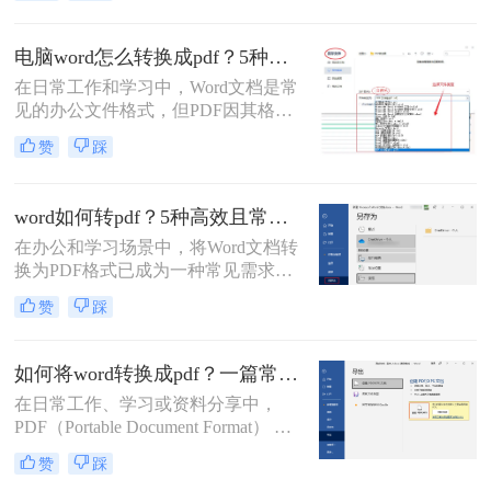
么word怎么转pdf呢？本文将详细介绍
Word转PDF的常用方法，帮助您高效
电脑word怎么转换成pdf？5种详细方法全解析！
完成转换任务。
在日常工作和学习中，Word文档是常
见的办公文件格式，但PDF因其格式
固定、兼容性好、安全性高等特点，
赞
踩
成为跨平台共享和打印的首选。那么
电脑word怎么转换成pdf呢？本文将详
细介绍多种将电脑上的Word文档转换
word如何转pdf？5种高效且常用方法详解！
为PDF的方法，帮助您根据需求选择
在办公和学习场景中，将Word文档转
最合适的方案。
换为PDF格式已成为一种常见需求。
PDF格式因其兼容性强、排版稳定、
赞
踩
安全性高等特点，能够有效避免因设
备差异或软件版本不兼容导致的格式
错乱问题。那么word如何转pdf呢？本
如何将word转换成pdf？一篇常用方法详解！
文将详细介绍5种高效且常用的Word
在日常工作、学习或资料分享中，
转PDF方法，帮助用户根据实际需求
PDF（Portable Document Format） 因
选择最合适的方式。
其格式固定、兼容性强、易于打印和
赞
踩
加密等优点，成为文件传输和存档的