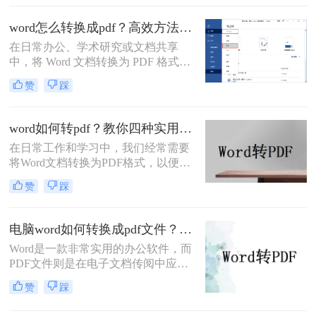
其跨平台、格式固定、易于分发且安
全性高的特点，成为文件归档、传阅
word怎么转换成pdf？高效方法与专业建议！
和打印的首选格式。然而，许多用户
在日常办公、学术研究或文档共享
仅知其一，不知其二，往往在转换过
中，将 Word 文档转换为 PDF 格式已
程中遇到格式错乱、体积过大或无法
成为刚需。PDF 格式的跨平台一致
编辑等问题。
赞
踩
性、防篡改特性和专业外观使其成为
文档分发的标准选择。那么word怎么
转换成pdf呢？本文将深入探讨多种高
word如何转pdf？教你四种实用的转PDF方法！
效转换方法，涵盖不同场景需求，助
在日常工作和学习中，我们经常需要
您轻松实现完美转换。
将Word文档转换为PDF格式，以便更
好地保存、分享和打印文件。PDF格
赞
踩
式具有跨平台兼容性好、不易被篡改
等优点，因此得到了广泛应用。那么
Word如何转PDF呢？本文将介绍四种
电脑word如何转换成pdf文件？教你4个方法轻松完成转换任务！
实用的Word转PDF的方法，帮助读者
Word是一款非常实用的办公软件，而
轻松实现文档格式的转换。
PDF文件则是在电子文档传阅中应用
广泛的格式，因此很多人常常需要将
赞
踩
Word文件转换成PDF文件。那么电脑
word如何转换成pdf文件呢？在本文