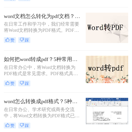
致，且不易被篡改。那么怎样免费把
word转换为pdf呢？本文将全面解析5
种免费转换方法，助你高效完成转
word文档怎么转化为pdf文档？3 种实用转换方法，完美保留原文档格式！
换。
在日常工作和学习中，我们经常需要
将Word文档转换为PDF格式。PDF文
件不仅格式稳定、兼容性强，还能保
赞
踩
持文档的原始布局和格式，使得文档
在不同设备和操作系统上都能保持一
致的显示效果。本文将详细介绍word
如何把word转成pdf？5种常用的转换方法详解！
文档怎么转化为pdf文档，并给出多种
在日常办公中，将Word文档转换为
方法及其步骤。
PDF格式是常见需求。PDF格式具有
跨平台兼容性强、格式固定、不易被
赞
踩
篡改等优势，尤其适合用于正式文件
分发或打印。那么如何把word转成pdf
呢？本文将介绍5种常用的转换方
word怎么转换成pdf格式？5种高效方法详解与场景应用！
法，涵盖从免费工具到专业软件的多
在日常办公、学术研究或商务交流
种选择。
中，将Word文档转换为PDF格式已成
为一项不可或缺的技能。
赞
踩
PDF（Portable Document Format）以