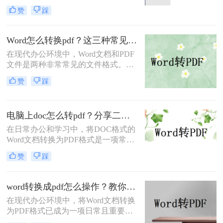
PDF（Portable Document Format，便
赞
踩
携式文档格式）已成为一项不可或缺
的技能。PDF格式以其卓越的跨平台
一致性、出色的安全性以及固定的排
Word怎么转换pdf？这三种常见转换方法尝试下！
版布局，赢得了全球用户的信赖。无
在现代办公环境中，Word文档和PDF
论是提交论文报告、发送商业合同，
文件是两种非常常见的文件格式。
还是分享个人简历，PDF都能确保接
Word文档因其编辑灵活而广受欢迎，
收方看到的内容与您精心设计的完全
赞
踩
而PDF文件则因为其跨平台的兼容性
一致。那么电脑word如何转换成pdf文
和格式固定的特性受到青睐。因此，
件呢？
将Word文档转换为PDF格式是一项常
电脑上doc怎么转pdf？分享二个高效转换方法！
见需求。那么Word怎么转换pdf呢？
本文将介绍三种常用的Word转PDF的
在日常办公和学习中，将DOC格式的
方法。
Word文档转换为PDF格式是一项常见
的需求。PDF格式因其跨平台兼容
赞
踩
性、格式稳定性和安全性而备受青
睐。那么电脑上doc怎么转pdf呢？本
文将介绍两种将DOC转换为PDF的方
word转换成pdf怎么操作？教你五种转换方法！
法。
在现代办公环境中，将Word文档转换
为PDF格式已成为一项日常且重要的
操作。PDF格式不仅具有高度的兼容