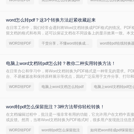
WORD转PDF
简历word怎么转换成pdf
word简历怎么转换成pdf格
word怎么转pdf？这3个转换方法赶紧收藏起来
在日常工作中，我们经常会遇到将Word文档转换成PDF格式的情况。PDF
留文档的格式和布局，还可以保证文档在不同设备上的显示效果一致。本文将
怎么转PDF，以及一些常见的Word转PDF问题。
WORD转PDF
干货分享，不懂word转换成pdf的朋友快快收藏起来
电脑上word文档转pdf怎么转？教你二种实用转换方法！
在日常办公和学习中，将Word文档转换为PDF格式是一种常见的需求。PD
台、不易被篡改和保持原样展示等优点，因此广泛应用于文件分享、打印
上word文档转pdf怎么转呢？本文将介绍两种将Word文档转换为PDF的方法
WORD转PDF
电脑上word文档怎么转pdf
电脑上word文档转pdf怎
word转pdf怎么保留批注？3种方法帮你轻松转换！
在文档编辑过程中，批注是一项非常有用的功能，它允许用户在文档中直
或反馈。然而，当将Word文档转换为PDF格式时，很多用户发现批注信息
是一个令人头疼的问题，因为批注往往承载着重要的信息。那么，word转p
WORD转PDF
word转pdf怎么保留批注
如何把word转成pdf保留批
呢？本文将为您提供解决方案。