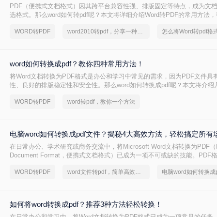
PDF（便携式文档格式）因其跨平台兼容性强、排版固定等特点，成为文
选格式。那么word如何转pdf呢？本文将详细介绍Word转PDF的常用方法
转换任务。
WORD转PDF
word2010转pdf，分享一种简单的方法
word如何转换成pdf？教你四种常用方法！
将Word文档转换为PDF格式是办公和学习中常见的需求，因为PDF文件具
性、良好的排版稳定性和安全性。那么word如何转换成pdf呢？本文将介
方法及其优缺点分析。
WORD转PDF
word转pdf，教你一个方法
电脑word如何转换成pdf文件？揭秘4大高效方法，轻松搞定所有
在日常办公、学术研究或商务交流中，将Microsoft Word文档转换为PDF（Por
Document Format，便携式文档格式）已成为一项不可或缺的技能。PD
平台一致性、出色的安全性以及固定的排版布局，赢得了全球用户的信赖
WORD转PDF
word文件转pdf，简单高效的转换方法
电脑word如何转换成p
报告、发送商业合同，还是分享个人简历，PDF都能确保接收方看到的内
完全一致。那么电脑word如何转换成pdf文件呢？
如何将word转换成pdf？推荐3种方法轻松转换！
在日常办公和学习中，将Word文档转换为PDF格式已成为一项常见的任务。