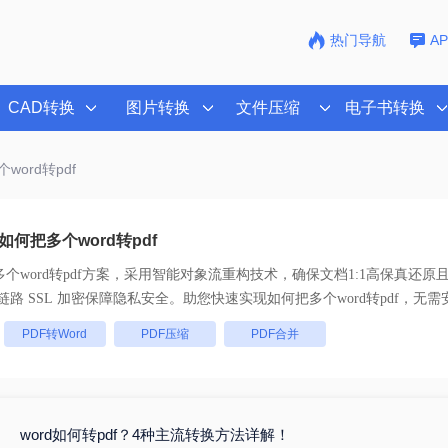
热门导航
A
CAD转换
图片转换
文件压缩
电子书转换
word转pdf
何把多个word转pdf
个word转pdf
方案，采用智能对象流重构技术，确保文档1:1高保真还原
批量处理， 全链路 SSL 加密保障隐私安全。助您快速实现
如何把多个word转pdf
，无需
：
PDF转Word
PDF压缩
PDF合并
word如何转pdf？4种主流转换方法详解！