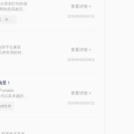
档分享和打印的首
查看详情 >
，帮助您高效完成
2026年08月07日
怎么将Word转pdf格式，分享一种简单的方法
有跨平台兼容
查看详情 >
绍几种常用的转换
2026年08月08日
场景！
table
查看详情 >
F格式以其卓越的跨
。无论是提交论文
2026年08月07日
df文件
容与您精心设计的
PDF格式具有