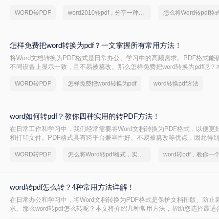
pdf呢？本文将介绍5种常用的转换方法，涵盖从免费工具到专业软件的多
WORD转PDF
word2010转pdf，分享一种简单的方法
怎样免费把word转换为pdf？一文掌握所有常用方法！
将Word文档转换为PDF格式是日常办公、学习中的高频需求。PDF格式能
不同设备上显示一致，且不易被篡改。那么怎样免费把word转换为pdf呢？
种免费转换方法，助你高效完成转换。
WORD转PDF
怎样免费把word转换为pdf
word转换pdf方法
word如何转pdf？教你四种实用的转PDF方法！
在日常工作和学习中，我们经常需要将Word文档转换为PDF格式，以便更
和打印文件。PDF格式具有跨平台兼容性好、不易被篡改等优点，因此得
么Word如何转PDF呢？本文将介绍四种实用的Word转PDF的方法，帮助
WORD转PDF
怎么将Word转pdf格式，实用的方法来了
word转pdf，教你一
格式的转换。
word转pdf怎么转？4种常用方法详解！
在日常办公和学习中，将Word文档转换为PDF格式是保护文档排版、防止
求。那么word转pdf怎么转呢？本文将介绍几种常用方法，帮助您选择最适