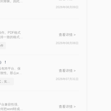
受到青睐。因此，
？本文将介绍三种常
2026年08月09日
作。PDF格式
查看详情 >
保持一致的格式和
pdf怎么操作
2026年08月08日
操作
格）！
具有跨平台、保
查看详情 >
性。那么word
足不同用户的需
2026年07月31日
怎么将Word转pdf格式，实用的方法来了
平台兼容性强、
查看详情 >
把word转成