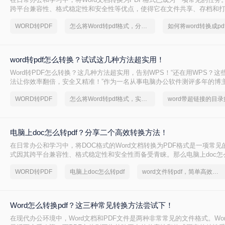
跨平台兼容性、格式稳定性和安全性等优点，使得它在文件共享、存档和
著优势。那么如何将word转换成pdf呢？本文将介绍三种将Word转换成PD
WORD转PDF
怎么将Word转pdf格式，分享一种简单的方法
如何将word转换成pd
word转pdf怎么转换？试试这几种方法超实用！
Word转PDF怎么转换？这几种方法超实用，告别WPS！“还在用WPS？这些W
法让你效率翻倍，安全又精准！”作为一名从事电脑办公软件测评多年的博
职场朋友问到一个问题：Word转PDF怎么转换才能既高效又可靠？尤其是
WORD转PDF
怎么将Word转pdf格式，实用的方法来了
告、合同或技术文档时，大家总担心格式错乱、操作繁琐或数据泄露。今
年经验，分享几种常用方法（排除WPS），帮你轻松解决这一
电脑上doc怎么转pdf？分享二个高效转换方法！
在日常办公和学习中，将DOC格式的Word文档转换为PDF格式是一项常见
式因其跨平台兼容性、格式稳定性和安全性而备受青睐。那么电脑上doc怎么
将介绍两种将DOC转换为PDF的方法。
WORD转PDF
电脑上doc怎么转pdf
word文件转pdf，简单高效的转换方法
Word怎么转换pdf？这三种常见转换方法尝试下！
在现代办公环境中，Word文档和PDF文件是两种非常常见的文件格式。Wo