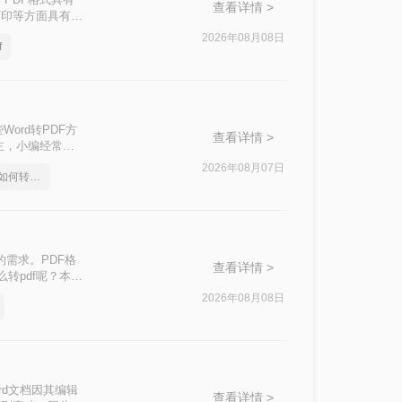
查看详情 >
打印等方面具有显
F的方法。
2026年08月08日
f
ord转PDF方
查看详情 >
主，小编经常被
在处理重要报
2026年08月07日
word带超链接的目录如何转pdf
天，小编就结合多
的需求。PDF格
查看详情 >
转pdf呢？本文
2026年08月08日
rd文档因其编辑
查看详情 >