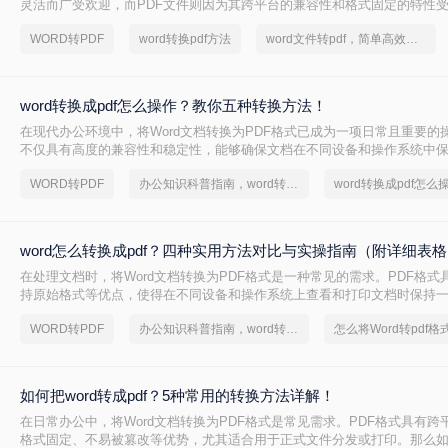
灵活而广受欢迎，而PDF文件则因为其跨平台的兼容性和格式固定的特性
将Word文档转换为PDF格式是一项常见需求。那么Word怎么转换pdf呢
WORD转PDF
word转换pdf方法
word文件转pdf，简单高效的转换方法
用的Word转PDF的方法。
word转换成pdf怎么操作？教你五种转换方法！
在现代办公环境中，将Word文档转换为PDF格式已成为一项日常且重要的操
不仅具有高度的兼容性和稳定性，能够确保文档在不同设备和操作系统中
布局，还方便分享、分发，并能有效防止文档内容被篡改。那么word转换成
WORD转PDF
办公知识科普指南，word转换成pdf的操作方法
word转换成pdf怎么
呢？下面将详细介绍几种将Word转换成PDF的方法。
word怎么转换成pdf？四种实用方法对比与实操指南（附详细表
在处理文档时，将Word文档转换为PDF格式是一种常见的需求。PDF格式
持原始格式等优点，使得在不同设备和操作系统上查看和打印文档时保持一致
怎么转换成pdf呢？本文将介绍四种将Word文档转换为PDF的方法，以满
WORD转PDF
办公知识科普指南，word转换成pdf的操作方法
求。
如何把word转成pdf？5种常用的转换方法详解！
在日常办公中，将Word文档转换为PDF格式是常见需求。PDF格式具有跨
格式固定、不易被篡改等优势，尤其适合用于正式文件分发或打印。那么如何