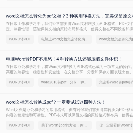
word文档怎么转化为pdf文档？3 种实用转换方法，完美保留原
在日常工作和学习中，我们经常需要将Word文档转换为PDF格式。PDF文
定、兼容性强，还能保持文档的原始布局和格式，使得文档在不同设备和
持一致的显示效果。本文将详细介绍word文档怎么转化为pdf文档，并给
WORD转PDF
电脑上word文档怎么转化为pdf格式
word文档怎么转化为p
骤。
电脑Word转PDF不用愁！4 种转换方法还能压缩文件体积！
在日常办公和学习中，将Word文档转换为PDF格式已成为一项常见的操作。
高度的兼容性、稳定性和安全性，在文档分享、分发和保存方面表现出色。那
PDF怎么转呢？本文将介绍四种将Word转换为PDF的方法。
WORD转PDF
word2010转pdf，分享一种简单的方法
word文档怎么转换成pdf？一定要试试这四种方法！
Word文档是办公和学习的常用格式，但有时候我们需要将其转换为PDF格
内容的稳定性和可读性。PDF格式可以保留文档的原始格式和布局，使得
上查看时都能保持一致性。那么word文档怎么转换成pdf呢？下面将介绍四种
WORD转PDF
关于Word转pdf的方法，你一定要学会
换成PDF的方法，帮助您轻松完成转换。