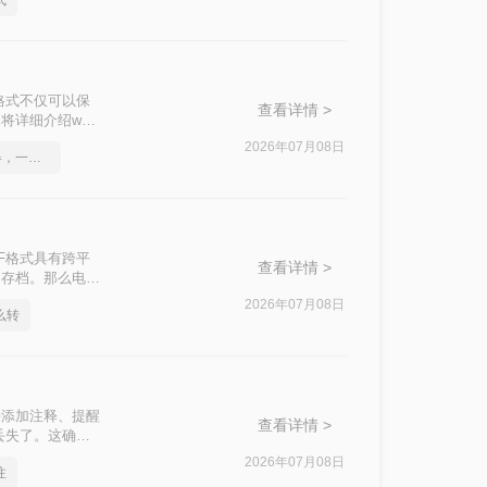
式
格式不仅可以保
查看详情 >
详细介绍word
2026年07月08日
word转pdf在线转换器，一起来学习吧
F格式具有跨平
查看详情 >
和存档。那么电脑
。
2026年07月08日
么转
接添加注释、提醒
查看详情 >
丢失了。这确实
df怎么保留批注
2026年07月08日
注