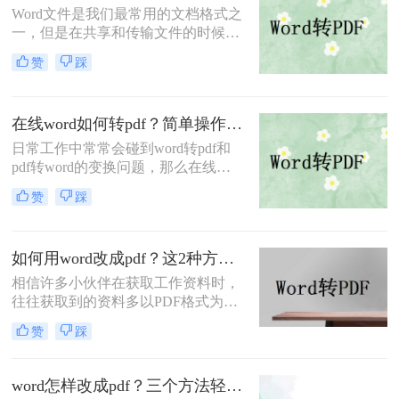
Word文件是我们最常用的文档格式之
一，但是在共享和传输文件的时候，
有时候需要将其转换为PDF格式。是
赞
踩
因为PDF格式具有较高的稳定性。可
以确保文档，不会因为在不同的操作
系统和软件上打开而出现格式错误。
在线word如何转pdf？简单操作在线学会
如何把word转成pdf呢？今天小编给大
家分享一些比较常用的方法，赶紧看
日常工作中常常会碰到word转pdf和
看吧！
pdf转word的变换问题，那么在线
word如何转pdf呢？文中简易讲解下，
赞
踩
想要了解在线word转pdf文件的朋友就
收藏一下吧。
如何用word改成pdf？这2种方法值得你收藏
相信许多小伙伴在获取工作资料时，
往往获取到的资料多以PDF格式为
主！这是因为PDF格式具有不易被编
赞
踩
辑的特点，不仅为我们的文件增加了
安全稳定性，且使用不同设备或不同
版本的系统开启文件时，文件内容和
word怎样改成pdf？三个方法轻松解决!
字体格式排版基本不受影响。