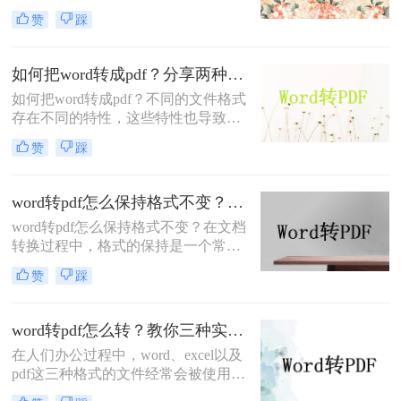
为这可以让我们的文档更方便地与他
赞
踩
人共享。无论是在电子邮件中还是通
过在线存储服务，使用 PDF 格式的文
档都比 Word 文档更易于传输和查
如何把word转成pdf？分享两种快速转换方法，效率翻倍！
看。对于需要发送的文档来说，PDF
如何把word转成pdf？不同的文件格式
文件通常比 Word 文件更安全，因为
存在不同的特性，这些特性也导致了
它们不容易被编辑或更改，可以确保
它们各有优缺点，因此为了满足使用
接收方看到的是与我们发送的文档完
赞
踩
需求，我们可能会经常需要把文件在
全一致的版本。那么如何将word转换
不同格式之间转换。
成pdf呢？下面分享三个解决办法。
word转pdf怎么保持格式不变？教你两招！
word转pdf怎么保持格式不变？在文档
转换过程中，格式的保持是一个常见
的问题。当我们从Word转换为PDF
赞
踩
时，可能会遇到一些不必要的格式更
改，如页边距、字体大小、图像位置
等。为了尽可能地保留原始文档的格
word转pdf怎么转？教你三种实用的转pdf方法！
式，以下是二个有效的转换方法。
在人们办公过程中，word、excel以及
pdf这三种格式的文件经常会被使用
到。这三类文件因为格式不同，使用