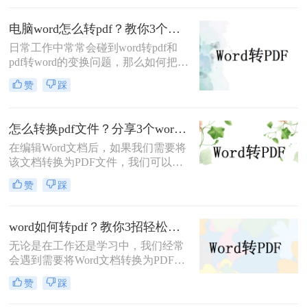
看和编辑。本文将介绍怎么批量把
word转pdf方法，包括使用Word自带
电脑word怎么转pdf？教你3个转换方法！
的“另存为”功能和使用第三方软件
日常工作中常常会碰到word转pdf和
等。
pdf转word的变换问题，那么如何把电
脑word怎么转pdf呢？文中简易讲解
赞
踩
下，想要了解word转pdf的朋友就收藏
一下吧。
怎么转换pdf文件？分享3个word转pd的方法！
在编辑Word文档后，如果我们需要将
该文档转换为PDF文件，我们可以使
用另存为或导出方法，以便修改后的
赞
踩
Word文档可以转换为PDF文件。如果
要转换的文件较多的话，那么不妨可
以试试用转转大师PDF转换器，可以
word如何转pdf？教你3招轻松搞定！
批量将怎么转换pdf文件，那么具体要
无论是在工作还是学习中，我们经常
怎么word转pdf呢？
会遇到需要将Word文档转换为PDF格
式的需求。传统的做法是通过打印功
赞
踩
能将Word文档打印为PDF文件，然而
这种方式操作繁琐且耗时，往往无法