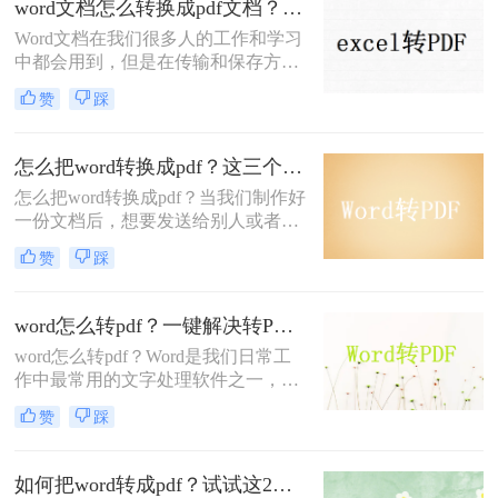
word文档怎么转换成pdf文档？学会这二种方法！
格式。PDF格式的文件不仅易于阅读
Word文档在我们很多人的工作和学习
中都会用到，但是在传输和保存方面
来讲，PDF文档更被大众喜爱，两者
赞
踩
相较而言，PDF文件的体积更小、稳
定性和兼容性更强，所以，我们在工
作中经常将Word文档转换为PDF文
怎么把word转换成pdf？这三个方法让你办公更高效！
件。今天，就来分享3种word文档怎
怎么把word转换成pdf？当我们制作好
么转换成pdf文档方法，学会了，几百
一份文档后，想要发送给别人或者是
份文件的转换都不成问题！
给对方阅读，往往会转换成PDF的格
赞
踩
式发送，因为PDF的文件不易修改，
里面的内容无法直接改动，所以很多
人会将word转pdf，那么你知道怎么
word怎么转pdf？一键解决转PDF烦恼！
word转pdf吗？下面一起看看吧。
word怎么转pdf？Word是我们日常工
作中最常用的文字处理软件之一，但
当我们需要与他人分享文档时，往往
赞
踩
需要将Word文档转换为PDF格式。本
文将为您介绍几种简单快捷的转换方
式，轻松实现Word转PDF的操作。
如何把word转成pdf？试试这2个简单的方法，1秒轻松极速转换