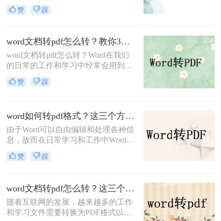
好的效果，兼容性也强，因此很多人
赞
踩
都喜欢将编辑好的文档转换成PDF的
格式，那么你知道怎么word转pdf吗？
如果不知道，那么下面将会叫你怎么
word文档转pdf怎么转？教你3招轻松搞定！
做，快速的完成word转pdf，一起来学
word文档转pdf怎么转？Word在我们
习吧。
的日常的工作和学习中经常会用到，
可以添加各种的文字图片，进行信息
赞
踩
的编辑，在一些时候我们需要将Word
转换为pdf格式来更好的解决处理各种
问题，那么小编下面就来推荐三种的
word如何转pdf格式？这三个方法超级实用！
转换方法，一起来看下吧。
由于Word可以自由编辑和处理各种信
息，故而在日常学习和工作中Word文
档经常被我们使用。但是，在一些特
赞
踩
殊需求下，我们需要将Word文档中的
内容需要转换成PDF文件，以避免在
传输和分享后没有乱码问题。那么，
word文档转pdf怎么转？这三个方法超级实用！
word如何转pdf格式呢？接下来分享三
随着互联网的发展，越来越多的工作
种实用的转换方法，让我们一起来看
和学习文件需要转换为PDF格式以方
看。