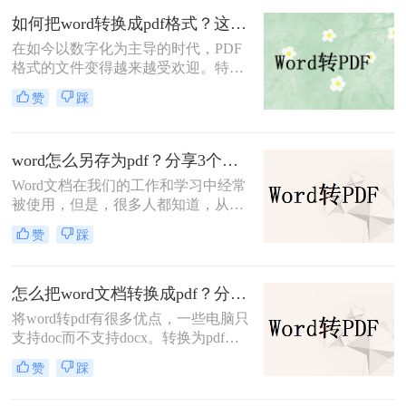
满足我们快速转换文档的需求。那么
如何把word转换成pdf格式？这三种方法教你如何转换！
有没有一种更加简单易学、高效便捷
在如今以数字化为主导的时代，PDF
的方法来实现Word转PDF呢？答案是
格式的文件变得越来越受欢迎。特别
肯定的！下面就为大家介绍word如何
是在一些重要的场合，如简历、商业
转pdf的方法。
赞
踩
文件和学术研究，转换为PDF格式能
够最大程度地保证文件的保密性和专
业性。Word文档是一个常用的文档格
word怎么另存为pdf？分享3个超实用免费转换方法！
式，因此您可能会想知道如何把word
转换成pdf格式。本文将为您提供详细
Word文档在我们的工作和学习中经常
的步骤，以帮助您快速转换Word文档
被使用，但是，很多人都知道，从传
为PDF格式。
输和存储角度来看，它不如PDF文
赞
踩
件。归根结底，PDF文件更小、更稳
定、更兼容。因此，当遇到一个大型
文件需要相互传送时，多数人会选择
怎么把word文档转换成pdf？分享二个简单方法！
把word怎么另存为pdf。那么你知道怎
将word转pdf有很多优点，一些电脑只
么将word转pdf？
支持doc而不支持docx。转换为pdf
后，您可以使用pdf软件而不是word打
赞
踩
开它。此外，当您向其他人发送word
文件时，您也可以以此格式发送，以