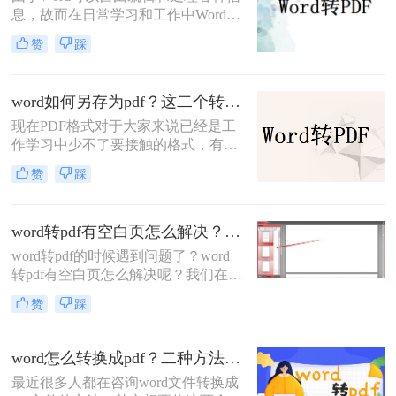
用的转换方法，让我们一起来看看。
息，故而在日常学习和工作中Word文
档经常被我们使用。但是，在一些特
赞
踩
殊需求下，我们需要将Word文档中的
内容需要转换成PDF文件，以避免在
传输和分享后没有乱码问题。那么，
word如何另存为pdf？这二个转换技巧少不了
word文档怎么改成pdf格式文件呢？接
现在PDF格式对于大家来说已经是工
下来分享四种实用的转换方法，让我
作学习中少不了要接触的格式，有时
们一起来看看。
需要把word转成pdf，每次都找不到合
赞
踩
适的工具，下面给大家分享2个word
如何另存为pdf方法。
word转pdf有空白页怎么解决？教你一招，删除空白页面！
word转pdf的时候遇到问题了？word
转pdf有空白页怎么解决呢？我们在办
公的时候经常会接触到pdf文件，因为
赞
踩
它的兼容性非常好，不管是word、
ppt、还是excel都可以转换成PDF保
存，也不会影响到排版和阅读美观，
word怎么转换成pdf？二种方法轻松转换！
但是在转换的过程中难免是会遇到一
最近很多人都在咨询word文件转换成
些问题的，既然遇到问题了，那就只