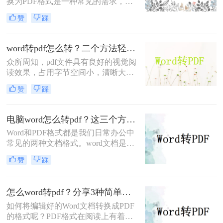
换为PDF格式是一种常见的需求，因
为PDF格式可以保持文档的原始格式
赞
踩
和排版，同时提供更好的文件可读性
和共享性。下面是将Word文档转换为
PDF格式的几种常用方法。
word转pdf怎么转？二个方法轻松完成！
众所周知，pdf文件具有良好的视觉阅
读效果，占用字节空间小，清晰大
方，保存文件不失真，其他人不能随
赞
踩
意更改。为了使word文档更具可读
性，许多用户通常将日常的工作和学
习中，想必大家经常会使用Word来编
电脑word怎么转pdf？这三个方法超级实用！
辑文件，把文件编辑好后，发送给他
Word和PDF格式都是我们日常办公中
人的时候，一般都会先将其转换成
常见的两种文档格式。word文档是最
PDF格式在进行发送！
简单编辑的方式，PDF是常用文档中
赞
踩
最便捷的阅读方式，PDF格式更有利
于文件的分享，可以实现比较完美的
打印效果，因此它们之间的格式转换
怎么word转pdf？分享3种简单方法~
也是必不可少。下面总结了二种电脑
如何将编辑好的Word文档转换成PDF
word怎么转pdf的方法进行转换，掌握
的格式呢？PDF格式在阅读上有着很
后一定对你的办公技巧提升有帮助~