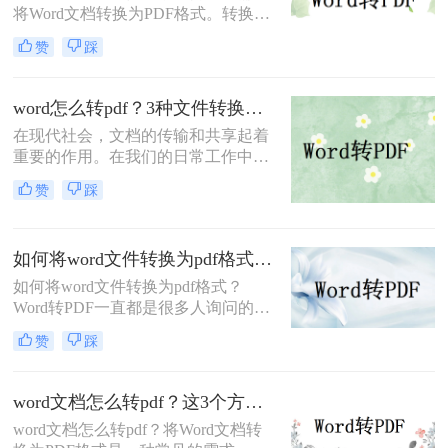
将Word文档转换为PDF格式。转换后
的PDF文件可以保持原始文档的排
赞
踩
版、格式和内容，并且具有较好的可
读性和易读性。本文将介绍文档word
如何转pdf方法，帮助您轻松实现转
word怎么转pdf？3种文件转换实用方法分享！
换。
在现代社会，文档的传输和共享起着
重要的作用。在我们的日常工作中，
常常需要将Word文档转换为PDF文件
赞
踩
以便更方便地阅读和传输。那么，
word怎么转pdf呢？本文将为您详细介
绍几种常用的方法。
如何将word文件转换为pdf格式？分享3种简单方法~
如何将word文件转换为pdf格式？
Word转PDF一直都是很多人询问的话
题，即使网上教程很多，但是换了版
赞
踩
本，依然有人不会做了，今天就告诉
大家如何将Word文档转存为PDF阅读
格式。
word文档怎么转pdf？这3个方法教你轻松搞定！
word文档怎么转pdf？将Word文档转