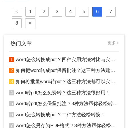
方便，这种文件可以提供的安全性较
<
1
2
3
4
5
6
7
高，有点还有兼容性强，给整理了二
种方法，阅读起来也很快速，还可以
8
>
跨多种设备来进行传送，赶紧来一起
学习吧！快快收藏吧，更多精彩不容
错过！
热门文章
更多 >
1
word怎么转换成pdf？四种实用方法对比与实操指南（附详细表格）！
2
如何把word转成pdf保留批注？这三种方法建议收藏！
3
如何将批量word转pdf？这三种方法都可以实现批量转换
4
word转pdf怎么免费转？这三种方法很好用！
5
word转pdf怎么保留批注？3种方法帮你轻松转换！
6
word怎么转换成pdf？二种方法轻松转换！
7
word怎么另存为PDF格式？3种方法帮你轻松转换!