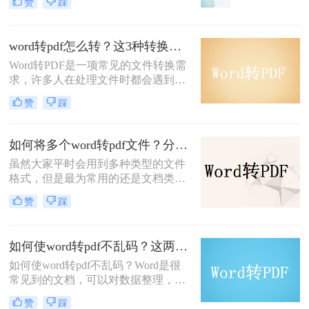
赞
踩
时理论上应该是各管各的，但是实际
使用时却时不时会遇到要对它们三者
进行格式转换的情况。那么，word转
word转pdf怎么转？这3种转换方法你得知道！
pdf怎么转呢?接下来小编给大家一一
Word转PDF是一项常见的文件转换需
介绍下吧。
求，许多人在处理文件时都会遇到这
个问题。不管是为了方便打印、共享
赞
踩
文件，还是为了保护文件的格式不被
修改，将Word文档转换为PDF格式都
是一个非常实用的方法。那你们知道
如何将多个word转pdf文件？分享二个批量转换方法！
word转pdf怎么转吗？接下来就为大家
虽然大家平时会用到多种类型的文件
介绍几种好用的方法。
格式，但是最为常用的还是文档类的
文件，现在除了word文档之外，很多
赞
踩
用户们都开始喜欢上使用pdf文档，这
种文件格式更加便捷，使用起来是很
简单方便的，两种文档是可以互相转
如何使word转pdf不乱码？这两种转换方法很适用！
换文件格式的，那么如何将多个word
如何使word转pdf不乱码？Word是很
转pdf文件？有兴趣的朋友，赶快跟我
常见到的文档，可以对数据整理，也
一起来学习呀！
很适合很多样的平台，但是我们为了
赞
踩
打开的时候不会乱码，传输接受也很