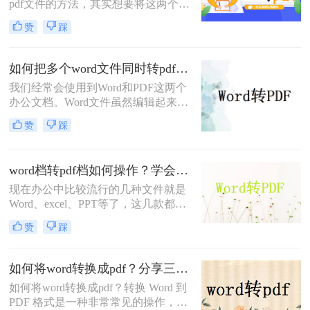
pdf文件的方法，其实想要将这两个文
能去解决了。
档进行转换，并没有大家想象的那么
赞
踩
难，只要选择转转大师PDF转换器就
能轻松完成转换。那么word怎么转换
成pdf？这样转换就OK。
如何把多个word文件同时转pdf？教你批量转换Word文件！
我们经常会使用到Word和PDF这两个
办公文档。Word文件虽然编辑起来很
方便，但没有PDF文件的安全性高。
赞
踩
因此，我们总会先编辑好word文件中
的内容，再转换成PDF文件发送出
去。但是如果Word文件较多的话，一
word档转pdf档如何操作？学会这三种方法！
个一个将Word保存为PDF太麻烦了。
现在办公中比较流行的几种文件就是
那么你们知道如何把多个word文件同
Word、excel、PPT等了，这几款都是
时转pdf吗？接下来我教你如何批量转
经常会用到的编辑软件，但是偶尔也
换Word文件，有兴趣的朋友，赶快跟
赞
踩
需要将这些制作好的文件转换成PDF
我一起来学习呀！
的格式，当我们需要将word档转pdf档
如何操作时，应该怎么转换呢？如果
如何将word转换成pdf？分享三个解决办法！
你的工作经常和这些文档打交道，那
如何将word转换成pdf？转换 Word 到
么就一定要学会这个word文档转pdf文
PDF 格式是一种非常常见的操作，因
档技能。