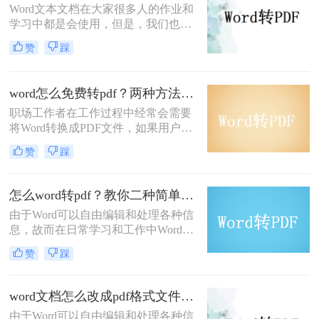
Word文本文档在大家很多人的作业和
学习中都是会使用，但是，我们也都
知道，它在传递和储存等方面而言，
赞
踩
是比不上PDF文档的。终究，PDF文
档的容积更小、可靠性和兼容模式更
强。因此，假如碰到必须给另一方传
word怎么免费转pdf？两种方法轻松转换！
输大文件的情况下，大部分人都是会
职场工作者在工作过程中经常会需要
选择将word改成pdf，那么word怎样
将Word转换成PDF文件，如果用户直
改成pdf呢？一起看看下面这三个方法
接在Word软件中转换，操作相对比较
吧。
赞
踩
麻烦，如果需要将大量的Word文件转
换成PDF文件，那会更加麻烦，而且
很浪费时间。目前有什么方法可以快
怎么word转pdf？教你二种简单快速的转换方法！
速的将Word文件转换成PDF文件呢？
由于Word可以自由编辑和处理各种信
目前网络上Word转换成PDF转换器基
息，故而在日常学习和工作中Word文
本都是收费的，那么word怎么免费转
档经常被我们使用。但是，在一些特
pdf呢？下面一起看看吧。
赞
踩
殊需求下，我们需要将Word文档中的
内容需要转换成PDF文件，以避免在
传输和分享后没有乱码问题。那么，
word文档怎么改成pdf格式文件？码住这三种方法！
怎么word转pdf呢？接下来分享二种实
由于Word可以自由编辑和处理各种信