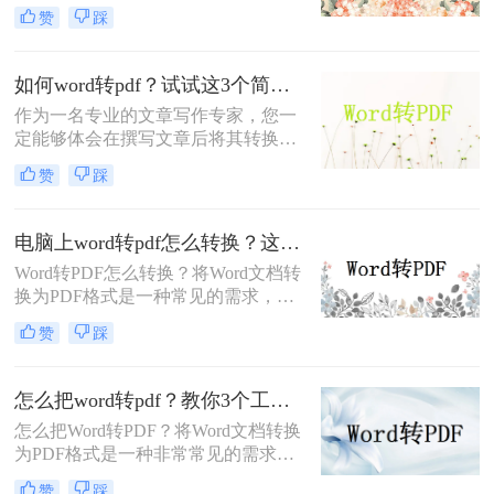
便分享和保护内容的安全性。在这篇
赞
踩
文章中，我将介绍几种word文档转pdf
怎么转方法，让你在不损失内容质量
的情况下完成转换。
如何word转pdf？试试这3个简单的方法！
作为一名专业的文章写作专家，您一
定能够体会在撰写文章后将其转换为
PDF格式的重要性。但是，在快节奏
赞
踩
的工作环境中，如何word转pdf呢？接
下来，本文将为您详细介绍Word文档
快速转换为PDF的方法。
电脑上word转pdf怎么转换？这三个方法超级实用！
Word转PDF怎么转换？​将Word文档转
换为PDF格式是一种常见的需求，因
为PDF格式可以保持文档的原始格式
赞
踩
和布局，同时可以在不同的设备和平
台上进行阅读和共享。本文将介绍电
脑上word转pdf怎么转换的方法，下面
怎么把word转pdf？教你3个工具轻松掌握转换方法！
一起看看吧。
怎么把Word转PDF？​将Word文档转换
为PDF格式是一种非常常见的需求，
因为PDF格式的文件可以保持原始文
赞
踩