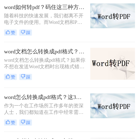
防止被篡改。那么如何将怎么把word
word如何转pdf？码住这三种方法！
文档转换成pdf呢？下面就来给大家具
随着科技的快速发展，我们都离不开
体讲讲。
电子文件的使用。而Word文档和PDF
文件是我们日常生活和工作中最常见
赞
踩
的两种文件格式。许多人经常会遇到
需要将Word文件转换为PDF文件的情
况，无论是为了方便文件的传输和分
word文档怎么转换成pdf格式？分享三个解决办法！
享，还是为了保护文件的格式和内容
word文档怎么转换成pdf格式？​如果你
不被篡改。在本篇文章中，我将为大
不想在发送Word文档时出现格式错
家介绍word如何转pdf，并提供一些实
误，或者想确保其他人无法编辑或更
用的技巧来满足不同需求。
赞
踩
改你的文档，那么将Word文档转换为
PDF是一个不错的选择。本文将提供
简单明了的解决方案，让你快速、简
word怎么转换成pdf格式？这3种方法值得你收藏！
单地将Word文档转换为PDF文件。
作为一个在工作场所工作多年的资深
人士，我们都知道在工作中经常需要
转换各种文件格式，其中最常见的是
赞
踩
Word文档和PDF文档。有时，我们需
要根据领导、客户或甲方的要求进行
格式转换，尤其是将Word转换为PDF