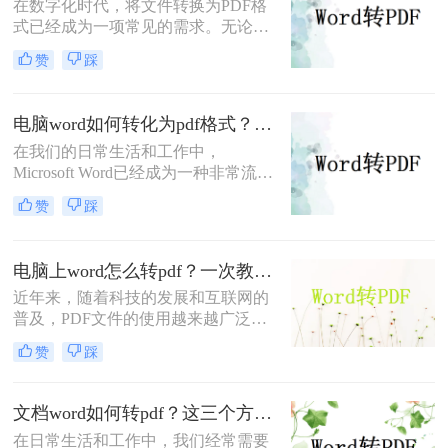
在数字化时代，将文件转换为PDF格
式已经成为一项常见的需求。无论是
为了方便共享文件，还是为了保护文
赞
踩
件的内容和格式不被修改，转换为
PDF格式是一个简单而有效的方法。
本文将详细介绍word怎么转换成pdf格
电脑word如何转化为pdf格式？这三个方法超级实用！
式，并提供相关的工具和技巧。
在我们的日常生活和工作中，
Microsoft Word已经成为一种非常流行
的文字处理软件，它为我们提供了广
赞
踩
泛的文档编辑和排版功能。然而，有
时候我们可能需要将Word文件转换为
PDF格式，以便在不同的设备和环境
电脑上word怎么转pdf？一次教你三个方法！
中阅读和编辑。本文将向您介绍电脑
近年来，随着科技的发展和互联网的
word如何转化为pdf格式方法，帮助您
普及，PDF文件的使用越来越广泛，
将电脑上的Word文件转化为PDF格
特别是在文档传输和保护方面。你可
式。
赞
踩
能经常遇到需要将自己的Word文档转
换成PDF格式的需求，而且还希望能
够在电脑上进行操作，那么电脑上
文档word如何转pdf？这三个方法超级实用！
word怎么转pdf呢？本文将为您一一解
在日常生活和工作中，我们经常需要
答，同时提供详细的操作步骤。