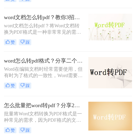
档的格式和排版，并且可以在不同的
设备和平台上进行查看和编辑。本文
将详细介绍将Word文档转换为PDF格
word文档怎么转pdf？教你3招轻松搞定！
式的几种方法，下面一起看看吧。
word文档怎么转pdf？将Word文档转
换为PDF格式是一种非常常见的需
求，因为PDF格式的文件可以保持原
赞
踩
始文档的格式和排版，并且可以在不
同的设备和平台上进行查看和编辑。
下面是将Word文档转换为PDF格式的
word怎么转pdf格式？分享二个解决办法！
几种方法。一起看看吧。
Word在编辑文档时经常需要使用，但
有时为了格式的一致性，Word需要转
换为PDF。转成PDF格式后也方便阅
赞
踩
读和打印等操作，所以很多时候我们
都会将word怎么转pdf格式，但是仍然
还有很多职场新人不知道怎么转换
怎么批量把word转pdf？分享2个批量转换方法！
的，以下是如何将word转pdf的步骤。
批量将Word文档转换为PDF格式是一
希望能帮助到大家。
种常见的需求，因为PDF格式的文件
可以保持原始文档的格式和排版，并
赞
踩
且可以在不同的设备和平台上进行查