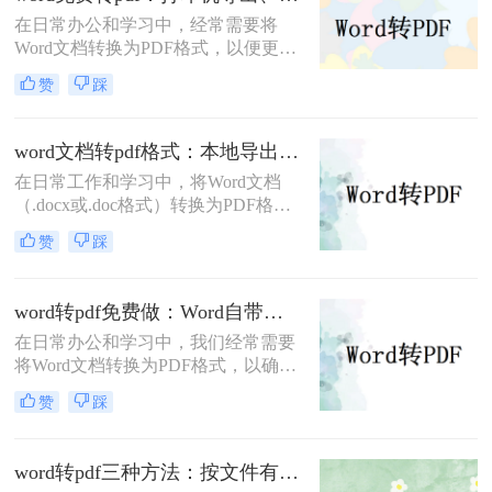
呢？本文将介绍三种高效且易于操作
在日常办公和学习中，经常需要将
的Word文档转换成PDF的方法，帮助
Word文档转换为PDF格式，以便更好
读者轻松应对这一需求。
地分享、打印或存档。那么word怎么
赞
踩
转换成pdf免费呢？本文将介绍三种免
费将Word转换成PDF的方法。
word文档转pdf格式：本地导出和在线工具怎么选！
在日常工作和学习中，将Word文档
（.docx或.doc格式）转换为PDF格式
是一项常见的需求。PDF文件因其跨
赞
踩
平台兼容性、保持文档格式不变以及
易于分享和打印的特点而备受欢迎。
那么word文档怎么转换成pdf格式​呢？
word转pdf免费做：Word自带导出和在线工具效果差在哪！
本文将详细介绍两种将Word文档转换
在日常办公和学习中，我们经常需要
成PDF格式的方法。
将Word文档转换为PDF格式，以确保
文档的稳定性和兼容性，便于分享和
赞
踩
打印。那么word转pdf怎么转免费呢？
本文将介绍两种免费且实用的Word转
PDF方法。
word转pdf三种方法：按文件有没有图片和公式分开选！