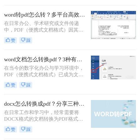
Microsoft Word则是我们创作和编辑内
容的主要工具。因此，将Word文档完
word转pdf怎么转？多平台高效转换方法详解！
美地转换为PDF，是一项几乎每个人
在日常办公、学术研究或文件传递
都会遇到的核心需求。
中，PDF（便携式文档格式）因其跨
平台、格式固定、不易被篡改的特
赞
踩
性，已成为文件分发和归档的首选格
式。而Microsoft Word作为最主流的文
档编辑工具，我们经常需要将其编辑
word文档怎么转换pdf？3种有效方法详解！
好的文档转换为PDF。无论是为了提
在当今的数字化办公与学习环境中，
交作业、发送简历，还是发布报告，
PDF（便携式文档格式）已成为文件
一个高质量的PDF转换至关重要。
分发、打印和归档的事实标准。它能
赞
踩
够完美保留原始文档的格式、字体和
布局，无论在哪台设备上打开，视觉
效果都完全一致。相比之下，Word文
docx怎么转换成pdf？分享三种常见转换方法！
档则可能因软件版本、字体缺失或设
在日常工作和学习中，经常需要将
置差异而出现排版错乱。因此，将
DOCX格式的文档转换为PDF格式，
Word文档转换为PDF是一项高频且至
以确保在不同设备和软件上的格式一
关重要的技能。那么word文档怎么转
赞
踩
致性。那么docx怎么转换成pdf呢？本
换pdf呢？
文将介绍三种常见的DOCX转PDF的