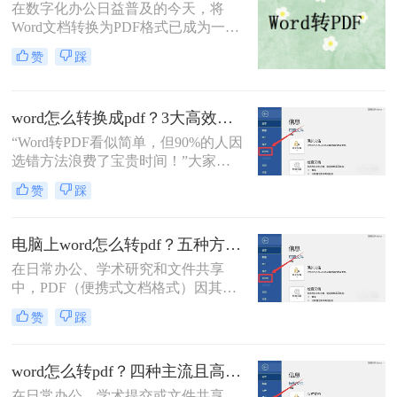
在数字化办公日益普及的今天，将
Word文档转换为PDF格式已成为一项
基本且重要的技能。PDF格式因其跨
赞
踩
平台兼容性、格式稳定性和安全性，
成为许多正式场合的首选文档格式。
那么word转pdf怎么转呢？本文将介绍
word怎么转换成pdf？3大高效方法详解，职场人必备技能！
三种将Word转换为PDF的方法。
“Word转PDF看似简单，但90%的人因
选错方法浪费了宝贵时间！”大家
好，我是小编——一位深耕电脑办公
赞
踩
软件测评多年的IT博主。在日常工作
中，我常收到读者反馈：“文档转换
后格式错乱，还得手动调整，太折腾
电脑上word怎么转pdf？五种方法详解！
了！”尤其对于职场办公人群和自媒
在日常办公、学术研究和文件共享
体创作者而言，Word转PDF的需求高
中，PDF（便携式文档格式）因其跨
频且关键：报告提交、合同归档、内
平台、格式固定、不易被篡改的特
容分发……任何格式失误都可能导致
赞
踩
性，已成为文件分发的标准格式。而
专业形象受损。
Microsoft Word作为最主流的文档编辑
工具，将其内容完美转换为PDF，是
word怎么转pdf？四种主流且高效全解析！
几乎每个人都会遇到的需求。那么电
在日常办公、学术提交或文件共享