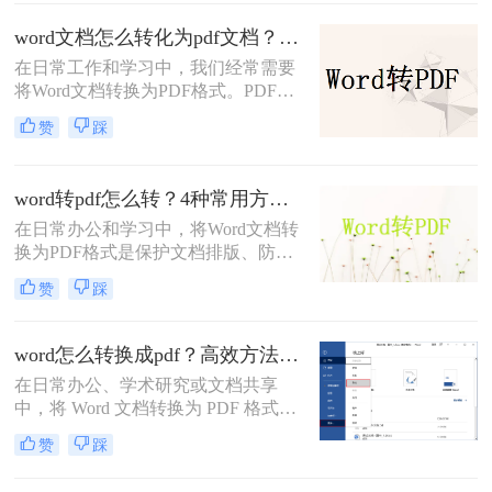
其跨平台、格式固定、易于分发且安
全性高的特点，成为文件归档、传阅
word文档怎么转化为pdf文档？3 种实用转换方法，完美保留原文档格式！
和打印的首选格式。然而，许多用户
在日常工作和学习中，我们经常需要
仅知其一，不知其二，往往在转换过
将Word文档转换为PDF格式。PDF文
程中遇到格式错乱、体积过大或无法
件不仅格式稳定、兼容性强，还能保
编辑等问题。
赞
踩
持文档的原始布局和格式，使得文档
在不同设备和操作系统上都能保持一
致的显示效果。本文将详细介绍word
word转pdf怎么转？4种常用方法详解！
文档怎么转化为pdf文档，并给出多种
在日常办公和学习中，将Word文档转
方法及其步骤。
换为PDF格式是保护文档排版、防止
篡改的重要需求。那么word转pdf怎么
赞
踩
转呢？本文将介绍几种常用方法，帮
助您选择最适合的方式。
word怎么转换成pdf？高效方法与专业建议！
在日常办公、学术研究或文档共享
中，将 Word 文档转换为 PDF 格式已
成为刚需。PDF 格式的跨平台一致
赞
踩
性、防篡改特性和专业外观使其成为
文档分发的标准选择。那么word怎么