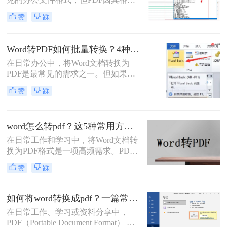
业形象大打折扣。那么word转pdf排版
固定、兼容性好、安全性高等特点，
错位怎么办？本文结合多年办公实战
赞
踩
成为跨平台共享和打印的首选。那么
经验，整理出5种经过验证的有效方
电脑word怎么转换成pdf呢？本文将详
法，帮助您从根源上解决这一难题。
细介绍多种将电脑上的Word文档转换
Word转PDF如何批量转换？4种高效方法详解！
为PDF的方法，帮助您根据需求选择
在日常办公中，将Word文档转换为
最合适的方案。
PDF是最常见的需求之一。但如果你
手头有几十个甚至上百个Word文件需
赞
踩
要逐一转换，手动操作无疑会消耗大
量时间。那么，word转pdf如何批量转
换？本文将为你介绍4种经过验证的
word怎么转pdf？这5种常用方法了解一下！
高效方法，涵盖办公软件自带功能、
专业转换工具、在线服务以及编程脚
在日常工作和学习中，将Word文档转
本。每个方法都包含完整操作步骤、
换为PDF格式是一项高频需求。PDF
优缺点分析和注意事项，帮助你根据
格式以其格式固定、兼容性强的特
赞
踩
实际需求选择最合适的方案。
点，成为文件共享和打印的首选。那
么word怎么转pdf呢？本文将详细介绍
Word转PDF的常用方法，帮助您高效
如何将word转换成pdf？一篇常用方法详解！
完成转换任务。
在日常工作、学习或资料分享中，
PDF（Portable Document Format） 因