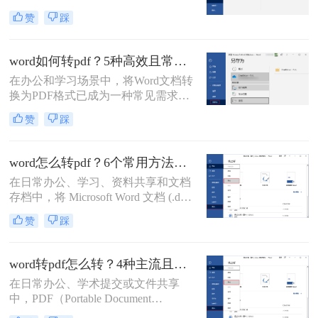
其格式固定、兼容性强、易于打印和
赞
踩
加密等优点，成为文件传输和存档的
首选格式。而 Microsoft Word（.docx
或 .doc） 则是我们编辑文档的主要工
word如何转pdf？5种高效且常用方法详解！
具。将 Word 转换成 PDF 是一项非常
在办公和学习场景中，将Word文档转
高频且实用的操作。那么如何将word
换为PDF格式已成为一种常见需求。
转换成pdf呢？本文将详细介绍几种主
PDF格式因其兼容性强、排版稳定、
流、安全且高效的转换方法。
赞
踩
安全性高等特点，能够有效避免因设
备差异或软件版本不兼容导致的格式
错乱问题。那么word如何转pdf呢？本
word怎么转pdf？6个常用方法详解！
文将详细介绍5种高效且常用的Word
在日常办公、学习、资料共享和文档
转PDF方法，帮助用户根据实际需求
存档中，将 Microsoft Word 文档 (.doc,
选择最合适的方式。
.docx) 转换为 PDF (Portable Document
赞
踩
Format) 格式是一项非常普遍且重要的
需求。PDF 格式以其跨平台兼容性
强、排版固定、易于打印、文件大小
word转pdf怎么转？4种主流且高效方法详解！
相对可控以及良好的安全性而广受欢
在日常办公、学术提交或文件共享
迎。那么word怎么转pdf呢？本文将详
中，PDF（Portable Document
细介绍几种最常用、最便捷的 Word
Format，便携式文档格式）因其卓越
转 PDF 方法，帮助你轻松应对各种转