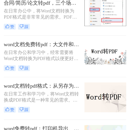
合同/简历/论文转pdf，三个场景各自用什么方法快！
批注呢？本文将介绍三种简单有效的
在日常办公中，将Word文档转换为
方法来帮助您将Word文档转成PDF并
PDF格式是非常常见的需求。PDF文
保留批注。
件具有跨平台兼容性、保持文档格式
赞
踩
一致性和不可编辑性的特点，非常适
合用于分享和存档。那么如何把word
转换pdf呢？本文将介绍三种常用的方
word文档免费转pdf：大文件和小文件别用同一个方法！
法来实现这一转换。
在日常办公和学习中，经常需要将
Word文档转换为PDF格式以便更好地
分享、打印或存档。PDF格式具有跨
赞
踩
平台兼容性好、文件保护性强、打印
效果一致等优点，因此被广泛应用于
文件分享。那么word文档如何免费转
word文档转pdf格式：从另存为到在线工具，三种路径各有取舍！
换成pdf呢？本文将详细介绍几种常用
在日常工作和学习中，将Word文档转
的方法来实现这一目标。
换成PDF格式是一种常见的需求。
PDF格式不仅能够保持文档的原貌，
赞
踩
确保在不同平台和设备上呈现一致的
效果，还能防止他人随意修改内容。
那么如何将word文档转换成pdf格式
word免费转pdf：打印机导出、Word自带、在线工具三选一！