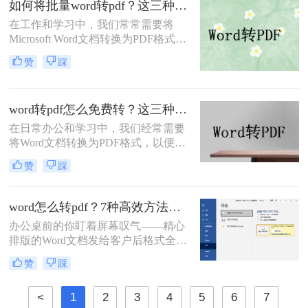
如何将批量word转pdf？这三种方法都可以实现批量转换
可立即执行的word转pdf图片不清晰解
在工作和学习中，我们常常需要将
决方法，助您10分钟内获得印刷级清
Microsoft Word文档转换为PDF格式，
晰度！
以确保文档的布局和格式在任何设备
赞
踩
上都能保持一致。手动逐个转换多个
Word文档不仅耗时，而且效率低下。
那么如何将批量word转pdf呢？本文将
word转pdf怎么免费转？这三种方法很好用！
向您介绍几种批量将Word文档转换为
PDF的有效方法，帮助您节省时间，
在日常办公和学习中，我们经常需要
提高工作效率。
将Word文档转换为PDF格式，以便在
不同设备和平台上保持一致的排版和
赞
踩
可读性。虽然市面上有很多专业的
PDF转换软件，但一些用户可能希望
寻找免费的方法来实现Word转PDF。
word怎么转pdf？7种高效方法详解！
那么word转pdf怎么免费转呢？下面，
办公桌前的你盯着屏幕叹气——精心
我们将介绍几种免费转换Word为PDF
排版的Word文档发给客户后格式全
的方法。
乱。此时才明白，PDF才是文档世界
赞
踩
的“通用语言”。那么word怎么转pdf
呢？本文将全面解析7种word转pdf的
<
1
2
3
4
5
6
7
高效方法，涵盖日常办公到批量处理