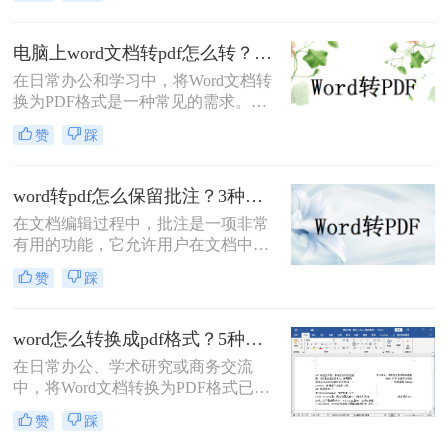
PDF（Portable Document Format）以
其出色的跨平台兼容性、格式固定性
以及安全性，成为文件分发和归档的
电脑上word文档转pdf怎么转？教你二种实用转换方法！
首选格式。无论是提交简历、发布报
在日常办公和学习中，将Word文档转
告还是共享论文，一个高质量的PDF
换为PDF格式是一种常见的需求。
文件能确保在任何设备上呈现的效果
PDF格式具有跨平台、不易被篡改和
都与您的初衷一致。尽管Word转PDF
赞
踩
保持原样展示等优点，因此广泛应用
看似简单，但其中却隐藏着许多影响
于文件分享、打印和存档。那么电脑
最终效果的细节
上word文档转pdf怎么转呢？本文将介
word转pdf怎么保留批注？3种方法帮你轻松转换！
绍两种将Word文档转换为PDF的方
在文档编辑过程中，批注是一项非常
法。
有用的功能，它允许用户在文档中直
接添加注释、提醒或反馈。然而，当
赞
踩
将Word文档转换为PDF格式时，很多
用户发现批注信息丢失了。这确实是
一个令人头疼的问题，因为批注往往
word怎么转换成pdf格式？5种高效方法详解与场景应用！
承载着重要的信息。那么，word转pdf
在日常办公、学术研究或商务交流
怎么保留批注呢？本文将为您提供解
中，将Word文档转换为PDF格式已成
决方案。
为一项不可或缺的技能。
赞
踩
PDF（Portable Document Format）以