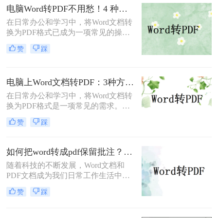
转换成pdf呢？本文将深入探讨多种高
电脑Word转PDF不用愁！4 种转换方法还能压缩文件体积！
效转换方法，涵盖不同场景需求，助
在日常办公和学习中，将Word文档转
您轻松实现完美转换。
换为PDF格式已成为一项常见的操
作。PDF格式以其高度的兼容性、稳
赞
踩
定性和安全性，在文档分享、分发和
保存方面表现出色。那么电脑word转
PDF怎么转呢？本文将介绍四种将
电脑上Word文档转PDF：3种方法按文档复杂度选，公式多的别用在线工具！
Word转换为PDF的方法。
在日常办公和学习中，将Word文档转
换为PDF格式是一项常见的需求。
PDF格式因其跨平台兼容性、格式稳
赞
踩
定性和安全性而备受青睐。那么电脑
上word文档怎么转化为pdf格式呢？本
文将详细介绍三种将Word文档转换为
如何把word转成pdf保留批注？这三种方法建议收藏！
PDF的方法。
随着科技的不断发展，Word文档和
PDF文档成为我们日常工作生活中经
常遇到的文件格式。在某些情况下，
赞
踩
我们需要将Word文档转换为PDF格
式，并且希望保留原有文档中的批注
内容。那么，如何把word转成pdf保留