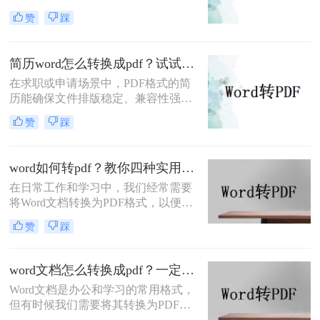
广泛的格式，因此很多人常常需要将
赞
踩
Word文件转换成PDF文件。那么电脑
word如何转换成pdf文件呢？在本文
中，我将为大家介绍四种简单的方
简历word怎么转换成pdf？试试这5种常用转换方法！
法，帮助你快速将电脑上的Word文件
在求职或申请场景中，PDF格式的简
转换成PDF格式。
历能确保文件排版稳定、兼容性强，
避免因不同设备或软件打开导致格式
赞
踩
错乱。那么简历word怎么转换成pdf
呢？本文将介绍多种将Word简历
（.docx）转换为PDF的方法，帮助您
word如何转pdf？教你四种实用的转PDF方法！
高效完成转换并提升简历的专业性。
在日常工作和学习中，我们经常需要
将Word文档转换为PDF格式，以便更
好地保存、分享和打印文件。PDF格
赞
踩
式具有跨平台兼容性好、不易被篡改
等优点，因此得到了广泛应用。那么
Word如何转PDF呢？本文将介绍四种
word文档怎么转换成pdf？一定要试试这四种方法！
实用的Word转PDF的方法，帮助读者
Word文档是办公和学习的常用格式，
轻松实现文档格式的转换。
但有时候我们需要将其转换为PDF格
式，以确保文档内容的稳定性和可读