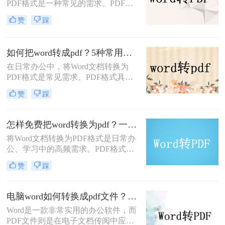
PDF格式是一种常见的需求。PDF格
式具有跨平台、保持原始格式等优
赞
踩
点，使得在不同设备和操作系统上查
看和打印文档时保持一致性。那么
word怎么转换成pdf呢？本文将介绍四
如何把word转成pdf？5种常用的转换方法详解！
种将Word文档转换为PDF的方法，以
在日常办公中，将Word文档转换为
满足不同用户的需求。
PDF格式是常见需求。PDF格式具有
跨平台兼容性强、格式固定、不易被
赞
踩
篡改等优势，尤其适合用于正式文件
分发或打印。那么如何把word转成pdf
呢？本文将介绍5种常用的转换方
怎样免费把word转换为pdf？一文掌握所有常用方法！
法，涵盖从免费工具到专业软件的多
将Word文档转换为PDF格式是日常办
种选择。
公、学习中的高频需求。PDF格式能
确保文件内容在不同设备上显示一
赞
踩
致，且不易被篡改。那么怎样免费把
word转换为pdf呢？本文将全面解析5
种免费转换方法，助你高效完成转
电脑word如何转换成pdf文件？教你4个方法轻松完成转换任务！
换。
Word是一款非常实用的办公软件，而
PDF文件则是在电子文档传阅中应用