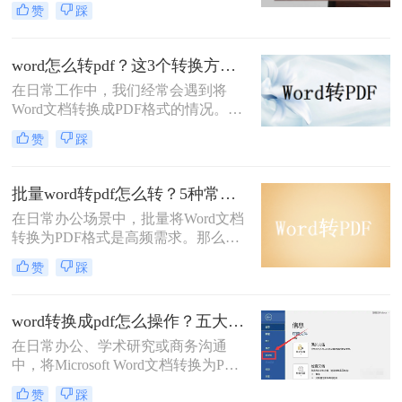
赞
踩
性。PDF格式可以保留文档的原始格
式和布局，使得在不同设备和软件上
查看时都能保持一致性。那么word文
word怎么转pdf？这3个转换方法赶紧收藏起来
档怎么转换成pdf呢？下面将介绍四种
在日常工作中，我们经常会遇到将
将Word文档转换成PDF的方法，帮助
Word文档转换成PDF格式的情况。
您轻松完成转换。
PDF格式不仅可以保留文档的格式和
赞
踩
布局，还可以保证文档在不同设备上
的显示效果一致。本文将详细介绍
word怎么转PDF，以及一些常见的
批量word转pdf怎么转？5种常用方法详解！
Word转PDF问题。
在日常办公场景中，批量将Word文档
转换为PDF格式是高频需求。那么批
量word转pdf怎么转呢？本文从四种主
赞
踩
流转换方案，适合不同场景和用户需
求。
word转换成pdf怎么操作？五大方法详解！
在日常办公、学术研究或商务沟通
中，将Microsoft Word文档转换为PDF
格式已成为一项不可或缺的技能。
赞
踩