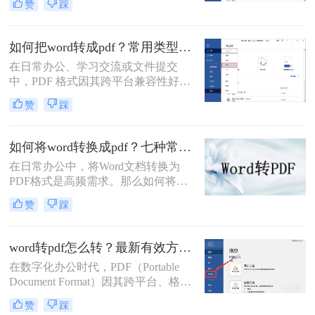
赞
踩
的跨平台一致性、不易编辑的特性和
换场景。
固定的排版格式，已成为文件分发的
首选。而Microsoft Word则是我们创作
如何把word转成pdf？常用类型方法解析！
和编辑文档最常用的工具。因此，掌
在日常办公、学习交流或文件提交
握如何将Word文档完美地转换为
中，PDF 格式因其跨平台兼容性好、
PDF，是每个现代办公人士和学生的
格式不易被随意修改、体积相对可
必备技能。
赞
踩
控、安全性较高等特点，成为文件分
发和存档的首选格式。而 Microsoft
Word (.docx 或 .doc) 则是我们最常使
如何将word转换成pdf？七种常用方法深度解析！
用的文档编辑工具。因此，将 Word
在日常办公中，将Word文档转换为
文档高效、准确地转换为 PDF 就成了
PDF格式是高频需求。那么如何将
必备技能。
word转换成pdf呢？本文综合七种主流
赞
踩
转换方式，助您根据实际需求选择最
优方案。
word转pdf怎么转？最新有效方法全解析！
在数字化办公时代，PDF（Portable
Document Format）因其跨平台、格式
固定、不易被编辑的特性，已成为文
赞
踩
档分发、归档和打印的首选格式。而