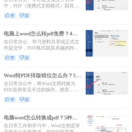
脑上word怎么转pdf呢？
中，PDF（便携式文档格式）因其卓
越的跨平台一致性、格式固定性和安
赞
踩
全性，已成为文件分发的首选格式。
而Microsoft Word作为最主流的文档编
辑工具，将其创作的文档转换为PDF
电脑上word怎么转pdf免费？4种高效的方法详解！
是一项高频且关键的操作。尽管操作
在日常办公、学习资料共享或正式文
看似简单，但不同的转换方法在效
件提交中，PDF格式因其卓越的跨平
果、效率和应用场景上却大相径庭。
台兼容性、固定的排版格式以及良好
那么word怎么转pdf呢？
赞
踩
的安全性，几乎成为了标准文件格
式。而Microsoft Word作为最主流的文
档编辑工具，我们经常需要将其编辑
Word转PDF排版错位怎么办？5种有效方法彻底解决排版错位问题！
好的文档转换为PDF。
在日常办公中，将Word文档转换为
PDF是再常见不过的操作。然而，很
多用户都遇到过这样的困扰：明明在
赞
踩
Word里排版整齐的文档，转成PDF后
却出现文字错位、表格变形、图片跑
偏、页码丢失等问题。尤其是在提交
电脑word怎么转换成pdf？5种详细方法全解析！
重要报告、学术论文或投标文件时，
在日常工作和学习中，Word文档是常
排版错位不仅影响美观，更可能让专
见的办公文件格式，但PDF因其格式