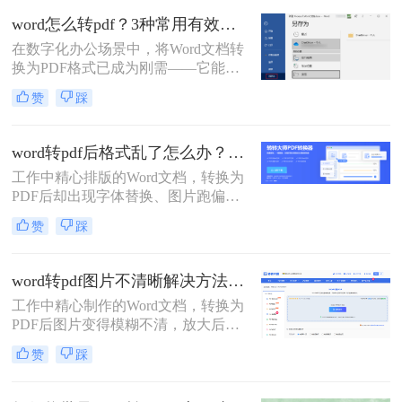
方法。
word怎么转pdf？3种常用有效方法！
在数字化办公场景中，将Word文档转
换为PDF格式已成为刚需——它能确
保文档格式稳定、防止篡改，同时便
赞
踩
于跨平台共享与打印。那么word怎么
转pdf呢？本文聚焦免费、高效、无广
告干扰的转换方案，精选3种被百度
word转pdf后格式乱了怎么办？5种高效修复方法（2026实测指南）
搜索收录率高的方法。每个步骤均经
工作中精心排版的Word文档，转换为
实测验证，附带操作图标指引，助你
PDF后却出现字体替换、图片跑偏、
10分钟内搞定转换，避免踩坑！
表格错位、页数增多等"排版灾难"，
赞
踩
不仅影响专业形象，更可能因格式问
题导致重要文档被退回。别再反复重
转！那么word转pdf后格式乱了怎么办
word转pdf图片不清晰解决方法：5种高清转换方法（2026实测指南）
呢？本文直击痛点，提供可立即执行
工作中精心制作的Word文档，转换为
的修复方案，助您10分钟内恢复完美
PDF后图片变得模糊不清，放大后出
排版！
现马赛克、细节丢失……这些"清晰
赞
踩
度灾难"不仅影响专业形象，更可能
导致重要图表、照片无法使用。别再
忍受模糊图片！本文直击痛点，提供