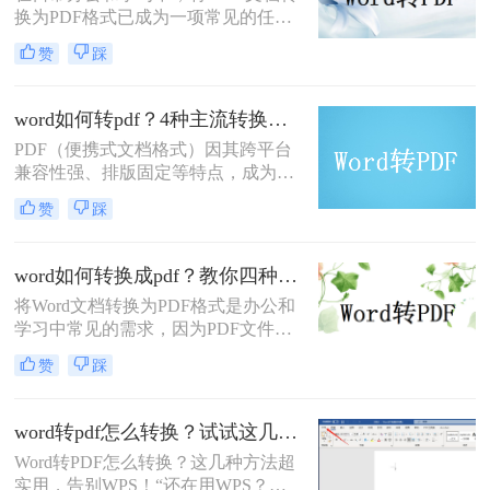
换为PDF格式已成为一项常见的任
将Word转换成PDF的方法。
务。PDF格式具有跨平台兼容性、格
赞
踩
式稳定性和安全性等优点，使得它在
文件共享、存档和打印等方面具有显
著优势。那么如何将word转换成pdf
word如何转pdf？4种主流转换方法详解！
呢？本文将介绍三种将Word转换成
PDF（便携式文档格式）因其跨平台
PDF的方法。
兼容性强、排版固定等特点，成为文
档分享和打印的首选格式。那么word
赞
踩
如何转pdf呢？本文将详细介绍Word
转PDF的常用方法，帮助您高效完成
转换任务。
word如何转换成pdf？教你四种常用方法！
将Word文档转换为PDF格式是办公和
学习中常见的需求，因为PDF文件具
有跨平台兼容性、良好的排版稳定性
赞
踩
和安全性。那么word如何转换成pdf
呢？本文将介绍几种常用的转换方法
及其优缺点分析。
word转pdf怎么转换？试试这几种方法超实用！
Word转PDF怎么转换？这几种方法超
实用，告别WPS！“还在用WPS？这