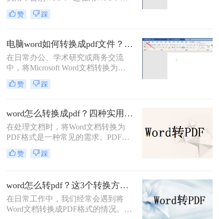
些Word转PDF方法让你效率翻倍，安
赞
踩
全又精准！”作为一名从事电脑办公
软件测评多年的博主，小编经常被职
场朋友问到一个问题：Word转PDF怎
电脑word如何转换成pdf文件？揭秘4大高效方法，轻松搞定所有场景！
么转换才能既高效又可靠？尤其是在
在日常办公、学术研究或商务交流
处理重要报告、合同或技术文档时，
中，将Microsoft Word文档转换为
大家总担心格式错乱、操作繁琐或数
PDF（Portable Document Format，便
据泄露。今天，小编就结合多年经
赞
踩
携式文档格式）已成为一项不可或缺
验，分享几种常用方法（排除
的技能。PDF格式以其卓越的跨平台
WPS），帮你轻松解决这一
一致性、出色的安全性以及固定的排
word怎么转换成pdf？四种实用方法对比与实操指南（附详细表格）！
版布局，赢得了全球用户的信赖。无
在处理文档时，将Word文档转换为
论是提交论文报告、发送商业合同，
PDF格式是一种常见的需求。PDF格
还是分享个人简历，PDF都能确保接
式具有跨平台、保持原始格式等优
收方看到的内容与您精心设计的完全
赞
踩
点，使得在不同设备和操作系统上查
一致。那么电脑word如何转换成pdf文
看和打印文档时保持一致性。那么
件呢？
word怎么转换成pdf呢？本文将介绍四
word怎么转pdf？这3个转换方法赶紧收藏起来
种将Word文档转换为PDF的方法，以
在日常工作中，我们经常会遇到将
满足不同用户的需求。
Word文档转换成PDF格式的情况。