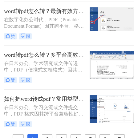
优方案。
word转pdf怎么转？最新有效方法全解析！
在数字化办公时代，PDF（Portable
Document Format）因其跨平台、格式
固定、不易被编辑的特性，已成为文
赞
踩
档分发、归档和打印的首选格式。而
Microsoft Word则是我们创作和编辑内
容的主要工具。因此，将Word文档完
word转pdf怎么转？多平台高效转换方法详解！
美地转换为PDF，是一项几乎每个人
在日常办公、学术研究或文件传递
都会遇到的核心需求。
中，PDF（便携式文档格式）因其跨
平台、格式固定、不易被篡改的特
赞
踩
性，已成为文件分发和归档的首选格
式。而Microsoft Word作为最主流的文
档编辑工具，我们经常需要将其编辑
如何把word转成pdf？常用类型方法解析！
好的文档转换为PDF。无论是为了提
在日常办公、学习交流或文件提交
交作业、发送简历，还是发布报告，
中，PDF 格式因其跨平台兼容性好、
一个高质量的PDF转换至关重要。
格式不易被随意修改、体积相对可
赞
踩
控、安全性较高等特点，成为文件分
发和存档的首选格式。而 Microsoft