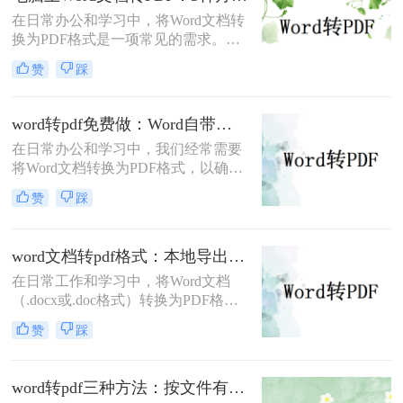
效转换方法，涵盖不同场景需求，助
在日常办公和学习中，将Word文档转
您轻松实现完美转换。
换为PDF格式是一项常见的需求。
PDF格式因其跨平台兼容性、格式稳
赞
踩
定性和安全性而备受青睐。那么电脑
上word文档怎么转化为pdf格式呢？本
文将详细介绍三种将Word文档转换为
word转pdf免费做：Word自带导出和在线工具效果差在哪！
PDF的方法。
在日常办公和学习中，我们经常需要
将Word文档转换为PDF格式，以确保
文档的稳定性和兼容性，便于分享和
赞
踩
打印。那么word转pdf怎么转免费呢？
本文将介绍两种免费且实用的Word转
PDF方法。
word文档转pdf格式：本地导出和在线工具怎么选！
在日常工作和学习中，将Word文档
（.docx或.doc格式）转换为PDF格式
是一项常见的需求。PDF文件因其跨
赞
踩
平台兼容性、保持文档格式不变以及
易于分享和打印的特点而备受欢迎。
那么word文档怎么转换成pdf格式​呢？
word转pdf三种方法：按文件有没有图片和公式分开选！
本文将详细介绍两种将Word文档转换