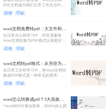
PDF文档成为我们日常工作生活中经
常遇到的文件格式。在某些情况下，
赞
踩
我们需要将Word文档转换为PDF格
式，并且希望保留原有文档中的批注
内容。那么，如何把word转成pdf保留
word文档免费转pdf：大文件和小文件别用同一个方法！
批注呢？本文将介绍三种简单有效的
在日常办公和学习中，经常需要将
方法来帮助您将Word文档转成PDF并
Word文档转换为PDF格式以便更好地
保留批注。
分享、打印或存档。PDF格式具有跨
赞
踩
平台兼容性好、文件保护性强、打印
效果一致等优点，因此被广泛应用于
文件分享。那么word文档如何免费转
word文档转pdf格式：从另存为到在线工具，三种路径各有取舍！
换成pdf呢？本文将详细介绍几种常用
在日常工作和学习中，将Word文档转
的方法来实现这一目标。
换成PDF格式是一种常见的需求。
PDF格式不仅能够保持文档的原貌，
赞
踩
确保在不同平台和设备上呈现一致的
效果，还能防止他人随意修改内容。
那么如何将word文档转换成pdf格式
word怎么转换成pdf？3大高效方法详解，职场人必备技能！
呢？本文将介绍三种高效且易于操作
“Word转PDF看似简单，但90%的人因
的Word文档转换成PDF的方法，帮助