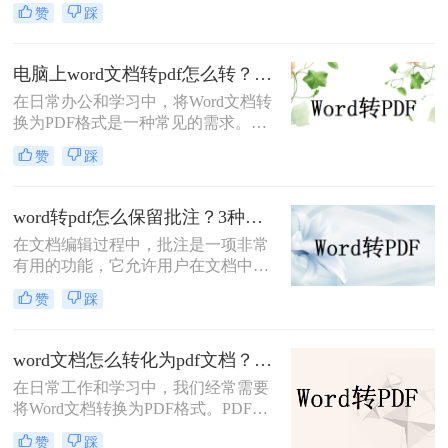
PDF格式不仅可以保留文档的格式和
赞
踩
布局，还可以保证文档在不同设备上
的显示效果一致。本文将详细介绍
word怎么转PDF，以及一些常见的
电脑上word文档转pdf怎么转？教你二种实用转换方法！
Word转PDF问题。
在日常办公和学习中，将Word文档转
换为PDF格式是一种常见的需求。
PDF格式具有跨平台、不易被篡改和
赞
踩
保持原样展示等优点，因此广泛应用
于文件分享、打印和存档。那么电脑
上word文档转pdf怎么转呢？本文将介
word转pdf怎么保留批注？3种方法帮你轻松转换！
绍两种将Word文档转换为PDF的方
在文档编辑过程中，批注是一项非常
法。
有用的功能，它允许用户在文档中直
接添加注释、提醒或反馈。然而，当
赞
踩
将Word文档转换为PDF格式时，很多
用户发现批注信息丢失了。这确实是
一个令人头疼的问题，因为批注往往
word文档怎么转化为pdf文档？3 种实用转换方法，完美保留原文档格式！
承载着重要的信息。那么，word转pdf
在日常工作和学习中，我们经常需要
怎么保留批注呢？本文将为您提供解
将Word文档转换为PDF格式。PDF文
决方案。
件不仅格式稳定、兼容性强，还能保
赞
踩