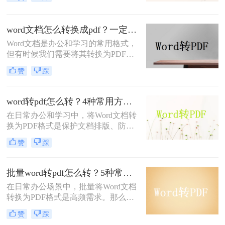
持文档的原始布局和格式，使得文档
在不同设备和操作系统上都能保持一
致的显示效果。本文将详细介绍word
word文档怎么转换成pdf？一定要试试这四种方法！
文档怎么转化为pdf文档，并给出多种
Word文档是办公和学习的常用格式，
方法及其步骤。
但有时候我们需要将其转换为PDF格
式，以确保文档内容的稳定性和可读
赞
踩
性。PDF格式可以保留文档的原始格
式和布局，使得在不同设备和软件上
查看时都能保持一致性。那么word文
word转pdf怎么转？4种常用方法详解！
档怎么转换成pdf呢？下面将介绍四种
在日常办公和学习中，将Word文档转
将Word文档转换成PDF的方法，帮助
换为PDF格式是保护文档排版、防止
您轻松完成转换。
篡改的重要需求。那么word转pdf怎么
赞
踩
转呢？本文将介绍几种常用方法，帮
助您选择最适合的方式。
批量word转pdf怎么转？5种常用方法详解！
在日常办公场景中，批量将Word文档
转换为PDF格式是高频需求。那么批
量word转pdf怎么转呢？本文从四种主
赞
踩
流转换方案，适合不同场景和用户需