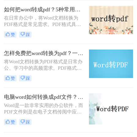
Word如何转PDF呢？本文将介绍四种
如何把word转成pdf？5种常用的转换方法详解！
实用的Word转PDF的方法，帮助读者
在日常办公中，将Word文档转换为
轻松实现文档格式的转换。
PDF格式是常见需求。PDF格式具有
跨平台兼容性强、格式固定、不易被
赞
踩
篡改等优势，尤其适合用于正式文件
分发或打印。那么如何把word转成pdf
呢？本文将介绍5种常用的转换方
怎样免费把word转换为pdf？一文掌握所有常用方法！
法，涵盖从免费工具到专业软件的多
将Word文档转换为PDF格式是日常办
种选择。
公、学习中的高频需求。PDF格式能
确保文件内容在不同设备上显示一
赞
踩
致，且不易被篡改。那么怎样免费把
word转换为pdf呢？本文将全面解析5
种免费转换方法，助你高效完成转
电脑word如何转换成pdf文件？教你4个方法轻松完成转换任务！
换。
Word是一款非常实用的办公软件，而
PDF文件则是在电子文档传阅中应用
广泛的格式，因此很多人常常需要将
赞
踩
Word文件转换成PDF文件。那么电脑
word如何转换成pdf文件呢？在本文