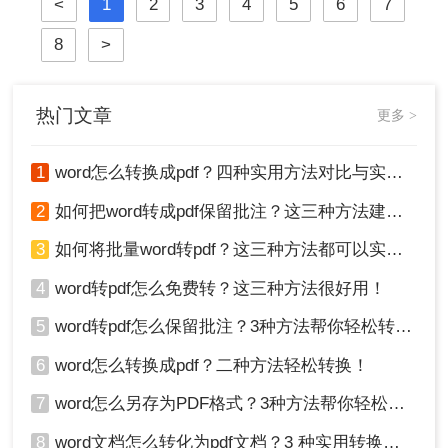
<
1
2
3
4
5
6
7
Word (.docx 或 .doc) 则是我们最常使
用的文档编辑工具。因此，将 Word
8
>
文档高效、准确地转换为 PDF 就成了
必备技能。
热门文章
更多 >
1
word怎么转换成pdf？四种实用方法对比与实操指南（附详细表格）！
2
如何把word转成pdf保留批注？这三种方法建议收藏！
3
如何将批量word转pdf？这三种方法都可以实现批量转换
4
word转pdf怎么免费转？这三种方法很好用！
5
word转pdf怎么保留批注？3种方法帮你轻松转换！
6
word怎么转换成pdf？二种方法轻松转换！
7
word怎么另存为PDF格式？3种方法帮你轻松转换!
8
word文档怎么转化为pdf文档？3 种实用转换方法，完美保留原文档格式！