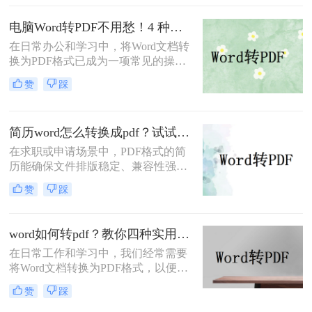
求。
电脑Word转PDF不用愁！4 种转换方法还能压缩文件体积！
在日常办公和学习中，将Word文档转
换为PDF格式已成为一项常见的操
作。PDF格式以其高度的兼容性、稳
赞
踩
定性和安全性，在文档分享、分发和
保存方面表现出色。那么电脑word转
PDF怎么转呢？本文将介绍四种将
简历word怎么转换成pdf？试试这5种常用转换方法！
Word转换为PDF的方法。
在求职或申请场景中，PDF格式的简
历能确保文件排版稳定、兼容性强，
避免因不同设备或软件打开导致格式
赞
踩
错乱。那么简历word怎么转换成pdf
呢？本文将介绍多种将Word简历
（.docx）转换为PDF的方法，帮助您
word如何转pdf？教你四种实用的转PDF方法！
高效完成转换并提升简历的专业性。
在日常工作和学习中，我们经常需要
将Word文档转换为PDF格式，以便更
好地保存、分享和打印文件。PDF格
赞
踩
式具有跨平台兼容性好、不易被篡改
等优点，因此得到了广泛应用。那么