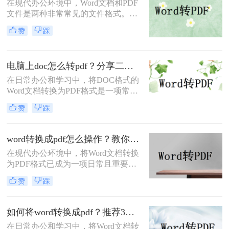
在现代办公环境中，Word文档和PDF
文件是两种非常常见的文件格式。
Word文档因其编辑灵活而广受欢迎，
赞
踩
而PDF文件则因为其跨平台的兼容性
和格式固定的特性受到青睐。因此，
将Word文档转换为PDF格式是一项常
电脑上doc怎么转pdf？分享二个高效转换方法！
见需求。那么Word怎么转换pdf呢？
本文将介绍三种常用的Word转PDF的
在日常办公和学习中，将DOC格式的
方法。
Word文档转换为PDF格式是一项常见
的需求。PDF格式因其跨平台兼容
赞
踩
性、格式稳定性和安全性而备受青
睐。那么电脑上doc怎么转pdf呢？本
文将介绍两种将DOC转换为PDF的方
word转换成pdf怎么操作？教你五种转换方法！
法。
在现代办公环境中，将Word文档转换
为PDF格式已成为一项日常且重要的
操作。PDF格式不仅具有高度的兼容
赞
踩
性和稳定性，能够确保文档在不同设
备和操作系统中保持一致的格式和布
局，还方便分享、分发，并能有效防
如何将word转换成pdf？推荐3种方法轻松转换！
止文档内容被篡改。那么word转换成
在日常办公和学习中，将Word文档转
pdf怎么操作呢？下面将详细介绍几种