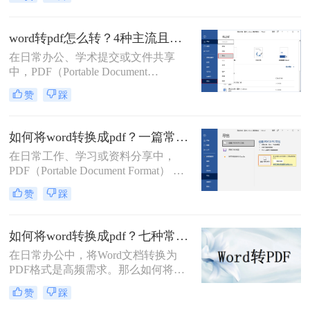
Format) 格式是一项非常普遍且重要的
需求。PDF 格式以其跨平台兼容性
强、排版固定、易于打印、文件大小
word转pdf怎么转？4种主流且高效方法详解！
相对可控以及良好的安全性而广受欢
在日常办公、学术提交或文件共享
迎。那么word怎么转pdf呢？本文将详
中，PDF（Portable Document
细介绍几种最常用、最便捷的 Word
Format，便携式文档格式）因其卓越
转 PDF 方法，帮助你轻松应对各种转
赞
踩
的跨平台一致性、不易编辑的特性和
换场景。
固定的排版格式，已成为文件分发的
首选。而Microsoft Word则是我们创作
如何将word转换成pdf？一篇常用方法详解！
和编辑文档最常用的工具。因此，掌
在日常工作、学习或资料分享中，
握如何将Word文档完美地转换为
PDF（Portable Document Format） 因
PDF，是每个现代办公人士和学生的
其格式固定、兼容性强、易于打印和
必备技能。
赞
踩
加密等优点，成为文件传输和存档的
首选格式。而 Microsoft Word（.docx
或 .doc） 则是我们编辑文档的主要工
如何将word转换成pdf？七种常用方法深度解析！
具。将 Word 转换成 PDF 是一项非常
在日常办公中，将Word文档转换为
高频且实用的操作。那么如何将word
PDF格式是高频需求。那么如何将
转换成pdf呢？本文将详细介绍几种主
word转换成pdf呢？本文综合七种主流
流、安全且高效的转换方法。
赞
踩
转换方式，助您根据实际需求选择最