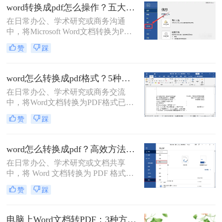
中，我将为大家介绍四种简单的方
word转换成pdf怎么操作？五大方法详解！
法，帮助你快速将电脑上的Word文件
在日常办公、学术研究或商务沟通
转换成PDF格式。
中，将Microsoft Word文档转换为PDF
格式已成为一项不可或缺的技能。
赞
踩
PDF（Portable Document Format）以
其出色的跨平台兼容性、格式固定性
以及安全性，成为文件分发和归档的
word怎么转换成pdf格式？5种高效方法详解与场景应用！
首选格式。无论是提交简历、发布报
在日常办公、学术研究或商务交流
告还是共享论文，一个高质量的PDF
中，将Word文档转换为PDF格式已成
文件能确保在任何设备上呈现的效果
为一项不可或缺的技能。
都与您的初衷一致。尽管Word转PDF
赞
踩
PDF（Portable Document Format）以
看似简单，但其中却隐藏着许多影响
其跨平台、格式固定、易于分发且安
最终效果的细节
全性高的特点，成为文件归档、传阅
word怎么转换成pdf？高效方法与专业建议！
和打印的首选格式。然而，许多用户
在日常办公、学术研究或文档共享
仅知其一，不知其二，往往在转换过
中，将 Word 文档转换为 PDF 格式已
程中遇到格式错乱、体积过大或无法
成为刚需。PDF 格式的跨平台一致
编辑等问题。
赞
踩
性、防篡改特性和专业外观使其成为
文档分发的标准选择。那么word怎么
转换成pdf呢？本文将深入探讨多种高
电脑上Word文档转PDF：3种方法按文档复杂度选，公式多的别用在线工具！