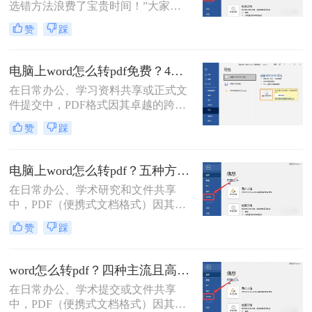
选错方法浪费了宝贵时间！”大家
读者轻松应对这一需求。
好，我是小编——一位深耕电脑办公
赞
踩
软件测评多年的IT博主。在日常工作
中，我常收到读者反馈：“文档转换
后格式错乱，还得手动调整，太折腾
电脑上word怎么转pdf免费？4种高效的方法详解！
了！”尤其对于职场办公人群和自媒
在日常办公、学习资料共享或正式文
体创作者而言，Word转PDF的需求高
件提交中，PDF格式因其卓越的跨平
频且关键：报告提交、合同归档、内
台兼容性、固定的排版格式以及良好
容分发……任何格式失误都可能导致
赞
踩
的安全性，几乎成为了标准文件格
专业形象受损。
式。而Microsoft Word作为最主流的文
档编辑工具，我们经常需要将其编辑
电脑上word怎么转pdf？五种方法详解！
好的文档转换为PDF。
在日常办公、学术研究和文件共享
中，PDF（便携式文档格式）因其跨
平台、格式固定、不易被篡改的特
赞
踩
性，已成为文件分发的标准格式。而
Microsoft Word作为最主流的文档编辑
工具，将其内容完美转换为PDF，是
word怎么转pdf？四种主流且高效全解析！
几乎每个人都会遇到的需求。那么电
在日常办公、学术提交或文件共享
脑上word怎么转pdf呢？
中，PDF（便携式文档格式）因其卓