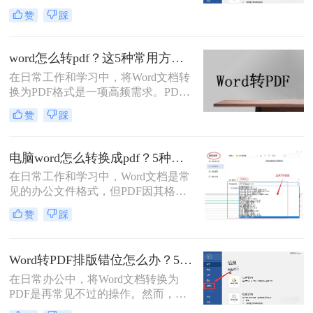
越的跨平台一致性、格式固定性和安
赞
踩
全性，已成为文件分发的首选格式。
而Microsoft Word作为最主流的文档编
辑工具，将其创作的文档转换为PDF
word怎么转pdf？这5种常用方法了解一下！
是一项高频且关键的操作。尽管操作
在日常工作和学习中，将Word文档转
看似简单，但不同的转换方法在效
换为PDF格式是一项高频需求。PDF
果、效率和应用场景上却大相径庭。
格式以其格式固定、兼容性强的特
那么word怎么转pdf呢？
赞
踩
点，成为文件共享和打印的首选。那
么word怎么转pdf呢？本文将详细介绍
Word转PDF的常用方法，帮助您高效
电脑word怎么转换成pdf？5种详细方法全解析！
完成转换任务。
在日常工作和学习中，Word文档是常
见的办公文件格式，但PDF因其格式
固定、兼容性好、安全性高等特点，
赞
踩
成为跨平台共享和打印的首选。那么
电脑word怎么转换成pdf呢？本文将详
细介绍多种将电脑上的Word文档转换
Word转PDF排版错位怎么办？5种有效方法彻底解决排版错位问题！
为PDF的方法，帮助您根据需求选择
在日常办公中，将Word文档转换为
最合适的方案。
PDF是再常见不过的操作。然而，很
多用户都遇到过这样的困扰：明明在