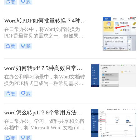
赞
踩
Word里排版整齐的文档，转成PDF后
却出现文字错位、表格变形、图片跑
偏、页码丢失等问题。尤其是在提交
Word转PDF如何批量转换？4种高效方法详解！
重要报告、学术论文或投标文件时，
在日常办公中，将Word文档转换为
排版错位不仅影响美观，更可能让专
PDF是最常见的需求之一。但如果你
业形象大打折扣。那么word转pdf排版
手头有几十个甚至上百个Word文件需
错位怎么办？本文结合多年办公实战
赞
踩
要逐一转换，手动操作无疑会消耗大
经验，整理出5种经过验证的有效方
量时间。那么，word转pdf如何批量转
法，帮助您从根源上解决这一难题。
换？本文将为你介绍4种经过验证的
word如何转pdf？5种高效且常用方法详解！
高效方法，涵盖办公软件自带功能、
专业转换工具、在线服务以及编程脚
在办公和学习场景中，将Word文档转
本。每个方法都包含完整操作步骤、
换为PDF格式已成为一种常见需求。
优缺点分析和注意事项，帮助你根据
PDF格式因其兼容性强、排版稳定、
赞
踩
实际需求选择最合适的方案。
安全性高等特点，能够有效避免因设
备差异或软件版本不兼容导致的格式
错乱问题。那么word如何转pdf呢？本
word怎么转pdf？6个常用方法详解！
文将详细介绍5种高效且常用的Word
在日常办公、学习、资料共享和文档
转PDF方法，帮助用户根据实际需求
存档中，将 Microsoft Word 文档 (.doc,
选择最合适的方式。
.docx) 转换为 PDF (Portable Document
赞
踩