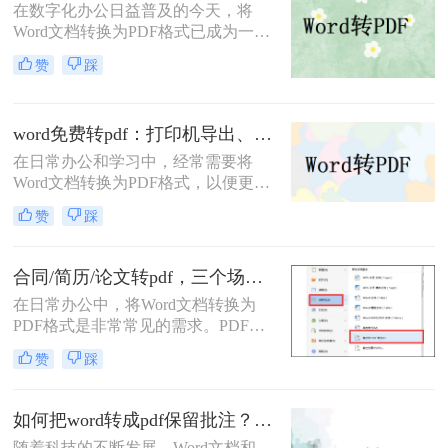
在数字化办公日益普及的今天，将
成PDF格式的方法。
Word文档转换为PDF格式已成为一项
基本且重要的技能。PDF格式因其跨
赞
踩
平台兼容性、格式稳定性和安全性，
成为许多正式场合的首选文档格式。
那么word转pdf怎么转呢？本文将介绍
word免费转pdf：打印机导出、Word自带、在线工具三选一！
三种将Word转换为PDF的方法。
在日常办公和学习中，经常需要将
Word文档转换为PDF格式，以便更好
地分享、打印或存档。那么word怎么
赞
踩
转换成pdf免费呢？本文将介绍三种免
费将Word转换成PDF的方法。
合同/简历/论文转pdf，三个场景各自用什么方法快！
在日常办公中，将Word文档转换为
PDF格式是非常常见的需求。PDF文
件具有跨平台兼容性、保持文档格式
赞
踩
一致性和不可编辑性的特点，非常适
合用于分享和存档。那么如何把word
转换pdf呢？本文将介绍三种常用的方
如何把word转成pdf保留批注？这三种方法建议收藏！
法来实现这一转换。
随着科技的不断发展，Word文档和