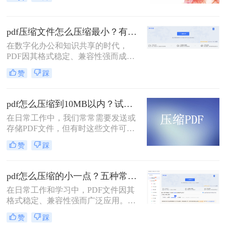
缩方案，从原理到实操，助您轻松掌
仅传输耗时，还可能直接导致发送失
握PDF文件压缩技巧。
败。
pdf压缩文件怎么压缩最小？有效压缩方法终极指南！
在数字化办公和知识共享的时代，
PDF因其格式稳定、兼容性强而成为
文档传输的首选。然而，庞大的PDF
赞
踩
文件时常为我们带来困扰：邮箱附件
大小限制、微信无法发送、云盘上传
下载耗时、设备存储空间告急。pdf压
pdf怎么压缩到10MB以内？试试这4个压缩方法！
缩文件怎么压缩最小，成为许多人迫
在日常工作中，我们常常需要发送或
切需要的技能。
存储PDF文件，但有时这些文件可能
会过大，导致传输不便或者占用过多
赞
踩
存储空间。为了应对这种情况，我们
需要掌握一些有效的PDF压缩技巧，
确保文件大小不超过10MB。那么pdf
pdf怎么压缩的小一点？五种常用有效方法详解！
怎么压缩到10MB以内呢？本文将介
在日常工作和学习中，PDF文件因其
绍几种常用的PDF压缩方法。
格式稳定、兼容性强而广泛应用。然
而，PDF文件体积过大时，会带来诸
赞
踩
多不便，例如传输速度慢、存储空间