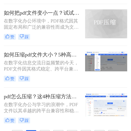
占用多、邮件附件限制等。因此，掌
握压缩PDF文件的方法至关重要。那
如何把pdf文件变小一点？试试这两种简单有效的方法压缩大小
么呢？本文将详细介绍多种常用且有
在数字化办公环境中，PDF格式因其
效的pdf压缩方法。通过遵循这些指
固定布局和广泛的兼容性而成为文档
南，您可以轻松减小PDF文件体积，
分享的理想选择。然而，当PDF文件
提升效率。
赞
踩
包含大量图像或复杂排版时，其体积
可能会变得非常大，给存储、传输及
处理带来不便。那么如何把pdf文件变
如何压缩pdf文件大小？5种高效压缩全面解析！
小一点呢？本文将介绍两种简单有效
在数字化信息交流日益频繁的今天，
的方法来压缩PDF文件大小，帮助您
PDF文件因其格式稳定、跨平台兼容
节省空间并提高工作效率。
的特性而成为文档分发的首选。然
赞
踩
而，过大的PDF文件常常带来诸多不
便，例如占用过多存储空间、拖慢系
统响应、导致电子邮件附件发送失败
pdf怎么压缩？这4种压缩方法助您pdf文件“瘦身”！
或严重影响网络传输与下载效率。因
在数字化办公与学习的浪潮中，PDF
此，掌握高效、可靠的pdf压缩技术，
文件以其卓越的跨平台兼容性和稳定
对于提升个人与团队的工作效率至关
的格式呈现，成为了我们日常工作、
重要。那么如何压缩pdf文件大小呢？
赞
踩
学习和交流中不可或缺的载体。然
本文将深入探讨多种主流且高效的
而，随着高分辨率图像、嵌入字体和
PDF压缩方法，从在线工具、专业软