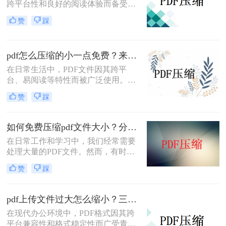
跨平台性和良好的阅读体验而备受欢
迎。然而，有时PDF文件过大，不仅
赞
踩
占用存储空间，还会影响传输速度。
那么pdf怎么压缩到5m以内呢？本文
将介绍两种将PDF文件压缩到5M以内
pdf怎么压缩的小一点免费？来试试这二种压缩方法！
的方法。
在日常生活中，PDF文件因其跨平
台、易阅读等特性而被广泛使用。然
而，当PDF文件体积过大时，会给存
赞
踩
储和传输带来诸多不便。那么pdf怎么
压缩的小一点免费呢？本文将介绍两
种免费且实用的PDF压缩方法。
如何免费压缩pdf文件大小？分享二个实用压缩方法！
在日常工作和学习中，我们经常需要
处理大量的PDF文件。然而，有时候
PDF文件过大，不仅占用存储空间，
赞
踩
还会影响上传和分享的速度。为了解
决如何免费压缩pdf文件大小问题，本
文将介绍两种免费压缩PDF文件大小
pdf上传文件过大怎么缩小？三招助你轻松缩小！
的方法。
在现代办公环境中，PDF格式因其跨
平台兼容性和格式稳定性而广受青