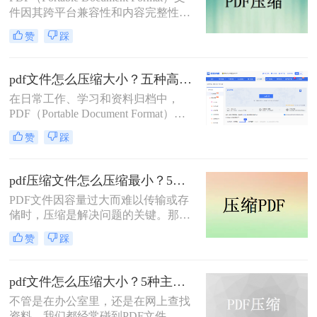
件因其跨平台兼容性和内容完整性而
广泛应用于各种场合。然而，随着
赞
踩
PDF文件中包含的图片、图表、字体
等资源越来越多，文件体积也逐渐增
大，给存储和传输带来了不便。那么
pdf文件怎么压缩大小？五种高效方法全面解析与实战！
怎么压缩pdf大小呢？为了解决这个问
在日常工作、学习和资料归档中，
题，本文将介绍三种压缩PDF大小的
PDF（Portable Document Format）因
方法。
其跨平台、格式固定的特性而成为最
赞
踩
常用的文件格式之一。然而，随之而
来的问题是PDF文件体积往往过大，
不仅占用存储空间，更在邮件发送、
pdf压缩文件怎么压缩最小？5个常用方法全解析！
即时通讯传输和网页上传时带来诸多
PDF文件因容量过大而难以传输或存
不便。如何在不显著损失质量的前提
储时，压缩是解决问题的关键。那么
下，有效“瘦身”PDF文件，已成为一
pdf压缩文件怎么压缩最小呢？本文将
项必备技能。
赞
踩
介绍几种高效压缩PDF的方法，帮助
你快速实现最小化压缩。
pdf文件怎么压缩大小？5种主流压缩方法分享！
不管是在办公室里，还是在网上查找
资料，我们都经常碰到PDF文件。在