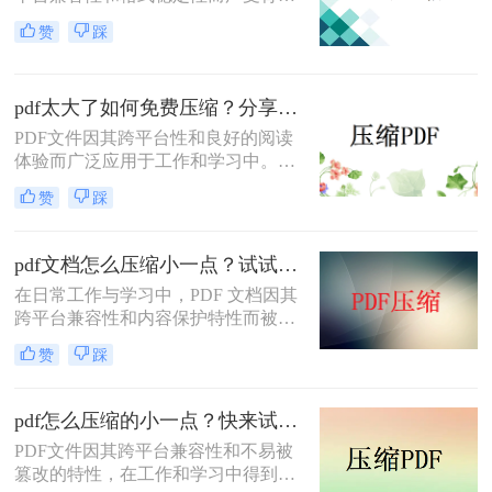
睐。然而，高清图片、复杂布局和丰
赞
踩
富内容往往导致PDF文件体积庞大，
给文档传输和分享带来不便。那么pdf
上传文件过大怎么缩小呢？本文将介
pdf太大了如何免费压缩？分享二种压缩方法！
绍三种简单实用的PDF压缩技巧，助
你轻松优化PDF文件，提升文档传输
PDF文件因其跨平台性和良好的阅读
效率。
体验而广泛应用于工作和学习中。然
而，有时PDF文件体积过大，不仅占
赞
踩
用存储空间，还会影响传输速度。那
么pdf太大了如何免费压缩呢？本文将
介绍两种免费压缩PDF文件的方法。
pdf文档怎么压缩小一点？试试这5个压缩方法！
在日常工作与学习中，PDF 文档因其
跨平台兼容性和内容保护特性而被广
泛使用。然而，当 PDF 文件中包含大
赞
踩
量高分辨率图片、内嵌字体或复杂图
形时，文件体积往往变得十分庞大，
不仅占用存储空间，还经常因超过邮
pdf怎么压缩的小一点？快来试试这4种压缩方法！
箱附件限制或上传耗时过长而影响办
PDF文件因其跨平台兼容性和不易被
公效率。那么PDF 文档怎么压缩小一
篡改的特性，在工作和学习中得到了
点呢？本文从压缩效果、操作难度、