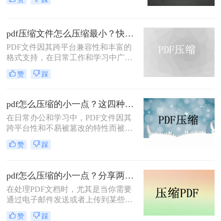
力，在日常办公和文件分享中得到了
广泛应用。然而，有时我们需要将
PDF文件压缩到较小的大小，以便于
pdf压缩文件怎么压缩最小？快来试着使用这三种压缩方法！
上传、发送或存储。那么pdf怎么压缩
到500k以下呢？本文将介绍两种将
PDF文件因其跨平台兼容性和丰富的
PDF文件压缩到500K以下的方法。
格式支持，在日常工作和学习中广泛
应用。然而，有时我们需要将PDF文
赞
踩
件压缩到最小，以便更高效地存储和
传输。那么pdf压缩文件怎么压缩最小
呢？本文将介绍三种实用的PDF压缩
pdf怎么压缩的小一点？这四种压缩方法了解一下
方法。
在日常办公和学习中，PDF文件因其
跨平台性和不易被篡改的特性而被广
泛使用。然而，有时PDF文件过大，
赞
踩
会给传输和存储带来不便。那么pdf怎
么压缩的小一点呢？本文将介绍四种
将PDF压缩得更小的方法。
pdf怎么压缩的小一点？分享两种实用压缩方法！
在处理PDF文档时，尤其是当你需要
通过电子邮件发送或者上传到某些对
文件大小有限制的平台时，压缩PDF
赞
踩
文件变得尤为重要。那么pdf怎么压缩