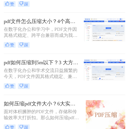
文档、报告和资料的首选格式。然
赞
踩
而，随之而来的问题也显而易见：过
大的PDF文件不仅占用存储空间，更
在通过邮件发送、即时通讯工具传输
pdf文件怎么压缩大小？4个高效传输与存储方法详解！
或上传至云平台时受到限制，严重影
在数字化办公和学习中，PDF文件因
响效率。因此，pdf怎么压缩的小一
其格式稳定、跨平台兼容而成为我们
点，成为一项必备技能。
日常交流的首选格式。然而，过大的
赞
踩
PDF文件——无论是包含大量高分辨
率图片的学术论文、扫描版的电子
书，还是设计精美的产品手册——都
pdf如何压缩到5m以下？3 大方法手把手教，轻松过平台限制！
会给邮件发送、云端存储和即时传输
在数字化办公和学术交流日益频繁的
带来诸多不便。幸运的是，通过一系
今天，PDF文件因其格式稳定、兼容
列高效的方法，我们可以显著减小
性强而成为我们传递信息的主要载
PDF文件的体积，而无需牺牲过多的
赞
踩
体。然而，一个棘手的问题常常困扰
可读性。那么pdf文件怎么压缩大小
着我们：文件体积过大。无论是通过
呢？本文将深入探讨多种pdf压缩方
电子邮件发送简历、在学术平台提交
法，从在线工具到专业软件，从自动
如何压缩pdf文件大小？6大实用压缩方案深度解析！
论文，还是在微信等即时通讯工具中
优化到手动精调，助您轻松驾驭PDF
面对体积臃肿的PDF文件，存储和传
分享资料，平台往往对附件大小有严
文件大小。
输效率大打折扣。那么如何压缩pdf文
格限制，最常见的门槛就是5MB。一
件大小呢？本文为您梳理6种主流压
个几十兆甚至上百兆的PDF文件，不
赞
踩