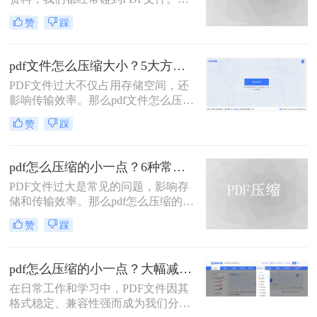
工作中，发送邮件需要PDF文件格
赞
踩
式，但太大的PDF文件也是一个棘手
的问题。多数企业邮箱中传附件大小
被限制为5M，否则就发送不了。若能
pdf文件怎么压缩大小？5大方法深度解析与实操指南！
pdf文件怎么压缩大小，那就可轻松上
PDF文件过大不仅占用存储空间，还
传。在今天，我们将分享两种简单的
影响传输效率。那么pdf文件怎么压缩
pdf文件压缩方式。
大小呢？本文将系统介绍5种主流压
赞
踩
缩方法，助你精准平衡文件体积与质
量。
pdf怎么压缩的小一点？6种常用方案详解！
PDF文件过大是常见的问题，影响存
储和传输效率。那么pdf怎么压缩的小
一点呢？本文将详解6种主流压缩方
赞
踩
案，助你快速解决文件体积过大的困
扰。
pdf怎么压缩的小一点？大幅减小文件体积的有效方法全解析！
在日常工作和学习中，PDF文件因其
格式稳定、兼容性强而成为我们分享