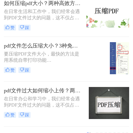
如何压缩pdf大小？两种高效方法详解！
解操作步骤，您可根据文件数量、压
缩质量要求和隐私需求快速选择最合
在日常生活和工作中，我们经常会遇
适的方法。
到PDF文件过大的问题，这不仅占用
了大量的存储空间，还降低了文件的
赞
踩
传输效率。因此，掌握几种有效的
PDF压缩方法显得尤为重要。那么如
何压缩pdf大小呢？本文将介绍两种常
pdf文件怎么压缩大小？3种免费+1种专业方法全攻略（附决策表）！
用的PDF压缩方法，以帮助您更好地
要压缩PDF文件大小，最快的方法是
压缩PDF文件。
用系统自带打印功能
（Windows/macOS均支持）或在线免
赞
踩
费工具（如PDFmao、转转大师）直
接降低文件体积；若需批量处理、无
损压缩或超过免费限制，推荐使用专
pdf文件过大如何缩小上传？两种缩小并上传的有效方法!
业软件「转转大师PDF转换器」——
它支持自定义压缩等级、图片重采
在日常办公和学习中，我们经常会遇
样，且完全本地处理，安全无广告。
到PDF文件过大的问题，这不仅占用
下面用一张决策表帮你3秒定位自己
了大量的存储空间，还影响了文件的
赞
踩
的需求，然后逐一详解每种方法的具
上传速度和分享效率。那么pdf文件过
体操作。
大如何缩小上传呢？本文将介绍两种
缩小PDF文件大小的方法，帮助您轻