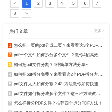
<
1
2
3
4
5
6
7
复杂排版的广泛应用，PDF文件的体
件到命令行技术与预处理技巧，为您
积也日益“臃肿”。一个几十兆甚至上
提供一个全面、详尽的解决方案库。
8
>
百兆的PDF文件，不仅占用宝贵的存
储空间，更在通过邮件发送、即时通
讯工具传输或上传至云盘时，变得异
常缓慢且不便。
热门文章
更多 >
1
怎么把一页的pdf分成二页？来看看这3个PDF拆分方法！
2
pdf一个文件如何拆分多个文件？教你4招高效又简单！
3
如何把pdf文件分割？4种简单方法分享~
4
如何把pdf拆分免费？来看看这2个PDF拆分方法！
5
pdf文件太大如何分割？4种方法教你如何快速拆分！
6
pdf文件如何拆分成多个文件？这三种方法教你轻松拆分！
7
怎么样拆分PDF文件？推荐四个拆分PDF方法！