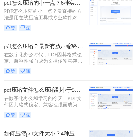
pdf怎么压缩的小一点？6种实用方法详解（2026最新）
松解决PDF文件过大的问题。
PDF怎么压缩的小一点？最直接的方
法是用在线压缩工具或专业软件对
PDF文件进行重新编码和优化，通过
赞
踩
降低图片分辨率、压缩内嵌字体、去
除冗余数据等方式，可以在保持内容
可读的前提下将文件体积缩小到原来
pdf怎么压缩？最新有效压缩终极指南！
的10%~50%。
在数字化办公时代，PDF因其格式稳
定、兼容性强而成为文档传输与存档
的首选。然而，高分辨率图片、嵌入
赞
踩
字体和多媒体内容也使得PDF文件体
积动辄数十兆甚至上百兆，给邮件发
送、云端存储和即时分享带来了巨大
pdf压缩文件怎么压缩到小于5M？4种压缩方法终极指南！
困扰。如何高效、无损（或视觉无
在数字化办公和学习的今天，PDF文
损）地压缩PDF，成为一个普遍需
件因其格式稳定、兼容性强而成为我
求。那么pdf怎么压缩呢？
们日常传输文档的首选。然而，我们
赞
踩
常常会遇到一个令人头疼的问题：一
个重要的PDF文件，可能因为包含高
清图片、复杂图表或嵌入字体而体积
如何压缩pdf文件大小？4种压缩方法详解！
庞大，动辄几十兆甚至上百兆。无论