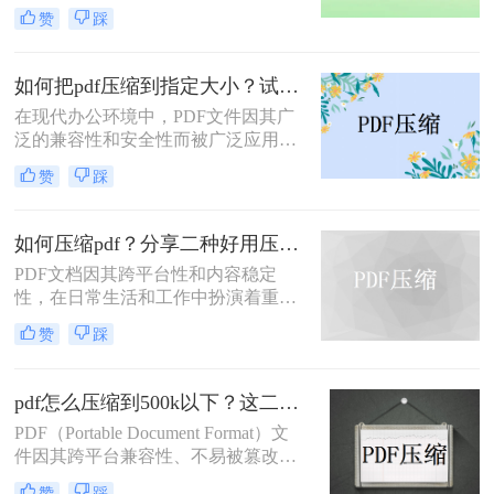
广泛应用。然而，PDF文件有时体积
处理速度、隐私安全四个维度，对比
赞
踩
过大，不便于存储和传输。那么pdf怎
五种主流压缩方案，帮助您根据实际
么压缩的小一点呢？本文将介绍四种
场景快速选择最合适的方法。
有效的PDF压缩方法。
如何把pdf压缩到指定大小？试试这4种压缩方法！
在现代办公环境中，PDF文件因其广
泛的兼容性和安全性而被广泛应用。
然而，当这些文件过大时，会带来传
赞
踩
输不便、占用过多存储空间等问题。
因此，学会如何把pdf压缩到指定大小
变得尤为重要。本文将详细介绍四种
如何压缩pdf？分享二种好用压缩方法！
常用的方法，帮助您轻松应对这一挑
PDF文档因其跨平台性和内容稳定
战。
性，在日常生活和工作中扮演着重要
角色。然而，有时PDF文件过大，会
赞
踩
影响传输速度或占用过多存储空间。
那么如何压缩pdf呢？本文将介绍两种
压缩PDF的方法。
pdf怎么压缩到500k以下？这二种压缩方法你可以轻松学会！
PDF（Portable Document Format）文
件因其跨平台兼容性、不易被篡改的
特性以及保持文档格式一致性的能
赞
踩