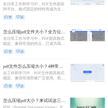
在日常工作和学习中，PDF文件因其
是通过电子邮件发送（通常有附件大
跨平台、格式固定的特性而成为文档
小限制）、上传至学习平台还是提交
交换的首选格式。然而，过大的PDF
至企业系统，文件大小限制（如常见
赞
踩
文件常常带来诸多不便，无论是通过
的5MB）往往是一道难以逾越的关
电子邮件发送、上传至网络平台还是
卡。那么pdf压缩文件怎么压缩到小于
存储在有限的设备空间中，都会遇到
5M呢？
怎么压缩pdf文件大小？全方位高效压缩方法终极指南！
限制。因此，掌握如何压缩pdf文件大
在日常工作与学习中，PDF因其格式
小的技能显得至关重要。
稳定、兼容性强的特点，已成为我们
分享文档、报告和论文的首选格式。
赞
踩
然而，过大的PDF文件常常会带来诸
多不便：堵塞邮箱附件、拖慢传输速
度、占用大量存储空间，甚至可能超
pdf文件怎么压缩大小？4种常用压缩方法详解！
出某些平台的上传限制。因此，掌握
在工作和学习中，PDF文件因其格式
怎么压缩pdf文件大小的技能显得至关
稳定、兼容性强而被广泛使用。然
重要。
而，PDF文件体积过大常会导致存储
赞
踩
空间不足、传输速度慢等问题。那么
pdf文件怎么压缩大小呢？本文整理了
4种常用的PDF压缩方法，帮助您快速
怎么压缩pdf大小？来试试这三种压缩方式！
减小文件大小。
PDF（Portable Document Format）文