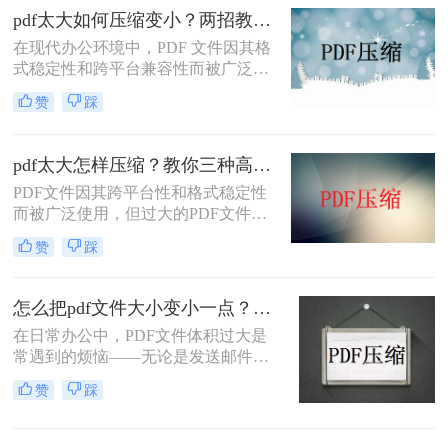
本文将介绍两种解决PDF文件过大无
pdf太大如何压缩变小？两招教你轻松压缩！
法上传的方法，帮助你轻松应对这一
在现代办公环境中，PDF 文件因其格
问题。
式稳定性和跨平台兼容性而被广泛使
用。然而，当这些文件变得过大时，
赞
踩
它们不仅占用大量存储空间，而且在
网络上传输时效率低下，甚至无法上
传到某些平台。因此，掌握pdf太大如
pdf太大怎样压缩？教你三种高效方法！
何压缩变小是十分必要的。本文将介
PDF文件因其跨平台性和格式稳定性
绍两种实用的方法来解决这个问题，
而被广泛使用，但过大的PDF文件不
帮助您轻松完成 PDF 文件的压缩。
仅占用存储空间，还会影响传输速度
赞
踩
和加载速度。为了解决pdf太大怎样压
缩问题，本文将介绍三种压缩PDF文
件的方法。
怎么把pdf文件大小变小一点？四种方法对比，一看就懂！
在日常办公中，PDF文件体积过大是
常遇到的烦恼——无论是发送邮件受
限于附件大小，还是上传系统提示文
赞
踩
件超限，都让人头疼。那么，怎么把
PDF文件大小变小一点呢？本文将先
给出四种方案的直观对比，再逐一拆